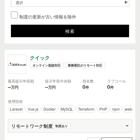
制度の更新が古い情報を除外
クイック
オンライン面談対応
業務委託のリモート対応
最高提示年収額
提示年収中央額
指名数
ラブコール
--
--
0
0
万円
万円
件
件
使用技術
Laravel
Vue.js
Docker
MySQL
Terraform
PHP
npm
webpack
リモートワーク制度
制度あり