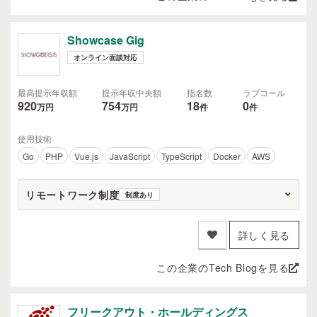
Showcase Gig
オンライン面談対応
最高提示年収額
提示年収中央額
指名数
ラブコール
920
754
18
0
万円
万円
件
件
使用技術
Go
PHP
Vue.js
JavaScript
TypeScript
Docker
AWS
リモートワーク制度
制度あり
詳しく見る
この企業のTech Blogを見る
フリークアウト・ホールディングス