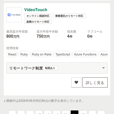
VideoTouch
オンライン面談対応
業務委託のリモート対応
副業のリモート対応
最高提示年収額
提示年収中央額
指名数
ラブコール
800
750
4
0
万円
万円
件
件
使用技術
React
Ruby
Ruby on Rails
TypeScript
Azure Functions
Azure Ap
リモートワーク制度
制度あり
詳しく見る
※ 開催中は2026年08月06日時点の数字を表示しています。