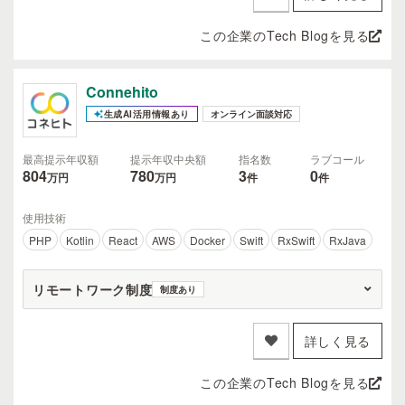
この企業のTech Blogを見る
Connehito
生成AI活用情報あり
オンライン面談対応
最高提示年収額
提示年収中央額
指名数
ラブコール
804
780
3
0
万円
万円
件
件
使用技術
PHP
Kotlin
React
AWS
Docker
Swift
RxSwift
RxJava
リモートワーク制度
制度あり
詳しく見る
この企業のTech Blogを見る