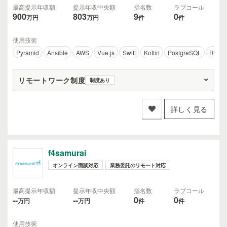
最高提示年収額
提示年収中央額
指名数
ラブコール
900
803
9
0
万円
万円
件
件
使用技術
Pyramid
Ansible
AWS
Vue.js
Swift
Kotlin
PostgreSQL
Redis
リモートワーク制度
制度あり
詳しく見る
f4samurai
オンライン面談対応
業務委託のリモート対応
最高提示年収額
提示年収中央額
指名数
ラブコール
--
--
0
0
万円
万円
件
件
使用技術