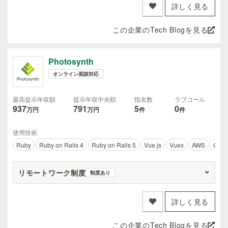
詳しく見る
この企業のTech Blogを見る
Photosynth
オンライン面談対応
最高提示年収額
提示年収中央額
指名数
ラブコール
937
791
5
0
万円
万円
件
件
使用技術
Ruby
Ruby on Rails 4
Ruby on Rails 5
Vue.js
Vuex
AWS
Go
リモートワーク制度
制度あり
詳しく見る
この企業のTech Blogを見る