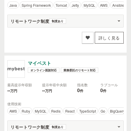
Java
Spring Framework
Tomcat
Jetty
MySQL
AWS
Ansible
T
リモートワーク制度
制度あり
詳しく見る
マイベスト
オンライン面談対応
業務委託のリモート対応
最高提示年収額
提示年収中央額
指名数
ラブコール
--
--
0
0
万円
万円
件
件
使用技術
AWS
Ruby
MySQL
Redis
React
TypeScript
Go
BigQuery
リモートワーク制度
制度あり