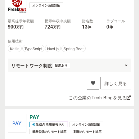
オンライン面談対応
最高提示年収額
提示年収中央額
指名数
ラブコール
900
724
13
0
万円
万円
件
件
使用技術
Kotlin
TypeScript
Nuxt.js
Spring Boot
リモートワーク制度
制度あり
詳しく見る
この企業のTech Blogを見る
PAY
生成AI活用情報あり
オンライン面談対応
業務委託のリモート対応
副業のリモート対応