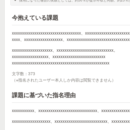
今抱えている課題
xxxxxxxxxxxxxxxxxxxxxxxxxxxxxxxxxx、xxxxxxxxxxxxxxxxxxxxx
xxxx、xxxxxxxxxxxxxxxxxxx、xxxxxxxxxxxxxxxxxxxxxxxxxxxxxxx
xxxxxxxxxxxxxxxxxxxx、xxxxxxxxxxxxxxxxxxxxxxxxxxxx。
xxxxxxxxxxxxxxxxxx、xxxxxxxxxxxxxxxxxxxxxxxxxx
xxxxxxxxxxxxxxxxxxxxxxxxxxxxxxxxxxxxxxxxxxxxxxxx
文字数：373
（※指名されたユーザー本人しか内容は閲覧できません）
課題に基づいた指名理由
xxxxxxxxxxx、xxxxxxxxxxxxxxxxxxxxxxxxxxxxx、xxxxxxxxxxxxxx
xxxxxxxxxxxxxxxxxxx、xxxxxxxxxxxxxxxxxxxxxxxxxx、xxxxxxxx