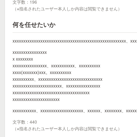
文字数：196
（※指名されたユーザー本人しか内容は閲覧できません）
何を任せたいか
xxxxxxxxxxxxxxxxxxxxxxxxxxxxxxxxxxxxxxxxxxxxxxxxxxxxx、xxx
xxxxxxxxxxxxxxxx
x xxxxxxxx
xxxxxxxxxxxxxxxx、xxxxxxxxxxx、xxxxxxxxxx
xxxx(xxxxxxx)xxx。xxxxxxxxxx
xxxxxxxxxx、xxxxxxxxxxxxxxxxxxxxxxxxxxxxxx
xxxxxxxxxxxxxxxxxxxxxxx、xxxxxxxxxxxxxxxx
xxxxxxxxxxxxxxxxxxxxxxxxxxxxxxxxxxxx
xxxxxxxxxxxxxxxxxxxxxx
xxxxxxxxxxx、xxxxxxxxxxxxxxxxxxxx、xxxxxx、xxxxxxxx、xxxxxx
文字数：440
（※指名されたユーザー本人しか内容は閲覧できません）