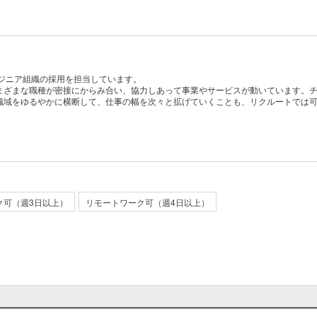
ジニア組織の採用を担当しています。
まざまな職種が密接にからみ合い、協力しあって事業やサービスが動いています。
職域をゆるやかに横断して、仕事の幅を次々と拡げていくことも、リクルートでは
ク可（週3日以上）
リモートワーク可（週4日以上）