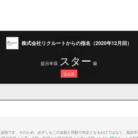
株式会社リクルートからの指名（2020年12月回）
スター
提示年収
級
正社員
た金額です。そのため、必ずしもこの金額と同額で内定となるわけではなく、面談等
が提示年収より高い金額、約25％が提示年収より低い金額（ただし
90％ルール
の範