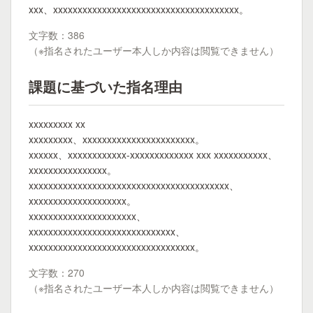
xxx、xxxxxxxxxxxxxxxxxxxxxxxxxxxxxxxxxxxxxx。
文字数：386
（※指名されたユーザー本人しか内容は閲覧できません）
課題に基づいた指名理由
xxxxxxxxx xx
xxxxxxxxx、xxxxxxxxxxxxxxxxxxxxxxx。
xxxxxx、xxxxxxxxxxxx-xxxxxxxxxxxxx xxx xxxxxxxxxxx、
xxxxxxxxxxxxxxxx。
xxxxxxxxxxxxxxxxxxxxxxxxxxxxxxxxxxxxxxxxx、
xxxxxxxxxxxxxxxxxxxx。
xxxxxxxxxxxxxxxxxxxxxx、
xxxxxxxxxxxxxxxxxxxxxxxxxxxxxx、
xxxxxxxxxxxxxxxxxxxxxxxxxxxxxxxxxx。
文字数：270
（※指名されたユーザー本人しか内容は閲覧できません）