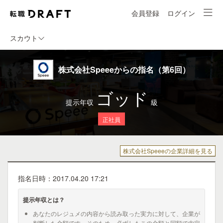
会員登録
ログイン
スカウト
株式会社Speeeからの指名（第6回）
ゴッド
提示年収
級
正社員
株式会社Speeeの企業詳細を見る
指名日時：2017.04.20 17:21
提示年収とは？
あなたのレジュメの内容から読み取った実力に対して、企業が
判断した金額です。そのため、必ずしもこの金額と同額で内定