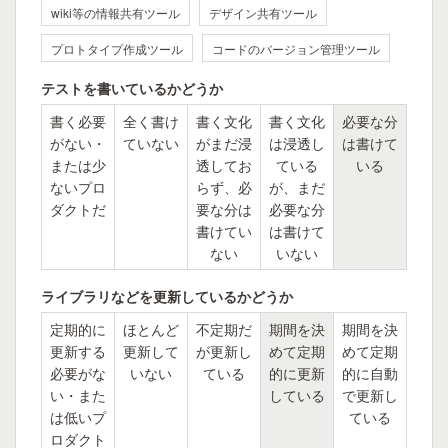
wiki等の情報共有ツール
デザイン共有ツール
プロトタイプ作成ツール
コードのバージョン管理ツール
テストを書いているかどうか
書く必要
全く書け
書く文化
書く文化
必要な分
がない・
ていない
がまだ浸
は浸透し
は書けて
または少
透してお
ている
いる
ないプロ
らず、必
が、まだ
ダクトだ
要な分は
必要な分
書けてい
は書けて
ない
いない
ライブラリなどを更新しているかどうか
定期的に
ほとんど
不定期だ
期間を決
期間を決
更新する
更新して
が更新し
めて定期
めて定期
必要がな
いない
ている
的に更新
的に自動
い・また
している
で更新し
は低いプ
ている
ロダクト