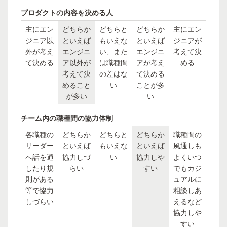
プロダクトの内容を決める人
主にエン
どちらか
どちらと
どちらか
主にエン
ジニア以
といえば
もいえな
といえば
ジニアが
外が考え
エンジニ
い、また
エンジニ
考えて決
て決める
ア以外が
は職種間
アが考え
める
考えて決
の差はな
て決める
めること
い
ことが多
が多い
い
チーム内の職種間の協力体制
各職種の
どちらか
どちらと
どちらか
職種間の
リーダー
といえば
もいえな
といえば
風通しも
へ話を通
協力しづ
い
協力しや
よくいつ
したり規
らい
すい
でもカジ
則がある
ュアルに
等で協力
相談しあ
しづらい
えるなど
協力しや
すい