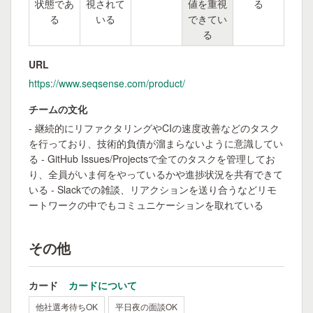
状態であ
視されて
値を重視
る
る
いる
できてい
る
URL
https://www.seqsense.com/product/
チームの文化
- 継続的にリファクタリングやCIの速度改善などのタスク
を行っており、技術的負債が溜まらないように意識してい
る - GitHub Issues/Projectsで全てのタスクを管理してお
り、全員がいま何をやっているかや進捗状況を共有できて
いる - Slackでの雑談、リアクションを送り合うなどリモ
ートワークの中でもコミュニケーションを取れている
その他
カード
カードについて
他社選考待ちOK
平日夜の面談OK