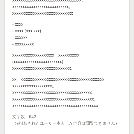
xxxxxxxxxxxxxxxxxxxxxxxxxxx。
xxxxxxxxxxxxxxxxxxxxxxxxxxxxx
- xxxx
- xxxx (xxx xxx)
- xxxxxx
- xxxxxxxxx
xxxxxxxxxxxxxxxxxxxx、xxxxxxxxxx
(xxxxxxxxxxxxxxxxxxxxxxx)
xxxxxxxxxxxxxxxxxxxxxxxxxxxx。
xx、xxxxxxxxxxxxxxxxxxxxxxxxxxxxxxxxxxxxxxxx、
xxxxxxxxxxxxxxxxxxx。
xxxxxxxxxxxxxxxxxxxxxxxxxxxxxxxxxxxxxx、
xxxxxxxxxxxxxxxxxxxxxxxxxxxxxxxxxxxxxxx、
xxxxxxxxxxxxxxxxxxxxxxxxxxxxxxxxxxxxxxxxx。
文字数：542
（※指名されたユーザー本人しか内容は閲覧できません）