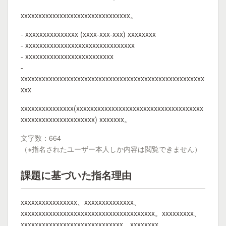
xxxxxxxxxxxxxxxxxxxxxxxxxxxxxxx。
- xxxxxxxxxxxxxxx (xxxx-xxx-xxx) xxxxxxxx
- xxxxxxxxxxxxxxxxxxxxxxxxxxxxxxx
- xxxxxxxxxxxxxxxxxxxxxxxxx
-
xxxxxxxxxxxxxxxxxxxxxxxxxxxxxxxxxxxxxxxxxxxxxxxxxxxx
xxx
xxxxxxxxxxxxxxx(xxxxxxxxxxxxxxxxxxxxxxxxxxxxxxxxxxxx
xxxxxxxxxxxxxxxxxxxxx) xxxxxxx。
文字数：664
（※指名されたユーザー本人しか内容は閲覧できません）
課題に基づいた指名理由
xxxxxxxxxxxxxxxx、xxxxxxxxxxxxxx、
xxxxxxxxxxxxxxxxxxxxxxxxxxxxxxxxxxxxxx。xxxxxxxxx、
xxxxxxxxxxxxxxxxxxxxxxxxxxxxx、xxxxxxxx。