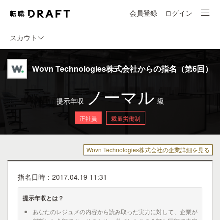
会員登録
ログイン
スカウト
Wovn Technologies株式会社からの指名（第6回）
ノーマル
提示年収
級
正社員
裁量労働制
Wovn Technologies株式会社の企業詳細を見る
指名日時：2017.04.19 11:31
提示年収とは？
あなたのレジュメの内容から読み取った実力に対して、企業が