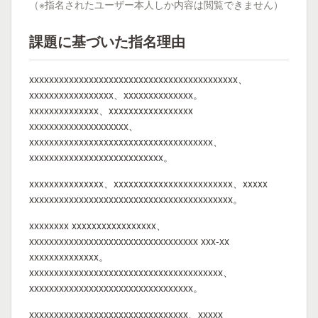
（※指名されたユーザー本人しか内容は閲覧できません）
課題に基づいた指名理由
xxxxxxxxxxxxxxxxxxxxxxxxxxxxxxxxxxxxxxxxxx、
xxxxxxxxxxxxxxxxx、xxxxxxxxxxxxxx。
xxxxxxxxxxxxxx、xxxxxxxxxxxxxxxxx
xxxxxxxxxxxxxxxxxxxx、
xxxxxxxxxxxxxxxxxxxxxxxxxxxxxxxxxxxxx、
xxxxxxxxxxxxxxxxxxxxxxxxxxx。
xxxxxxxxxxxxxxx、xxxxxxxxxxxxxxxxxxxxxxxx、xxxxx
xxxxxxxxxxxxxxxxxxxxxxxxxxxxxxxxxxxxxxxxx。
xxxxxxxx xxxxxxxxxxxxxxxxx、
xxxxxxxxxxxxxxxxxxxxxxxxxxxxxxxxxx xxx-xx
xxxxxxxxxxxxxx。
xxxxxxxxxxxxxxxxxxxxxxxxxxxxxxxxxxxxxxx、
xxxxxxxxxxxxxxxxxxxxxxxxxxxxxxxxx。
xxxxxxxxxxxxxxxxxxxxxxxxxxxxxxxx、xxxxx