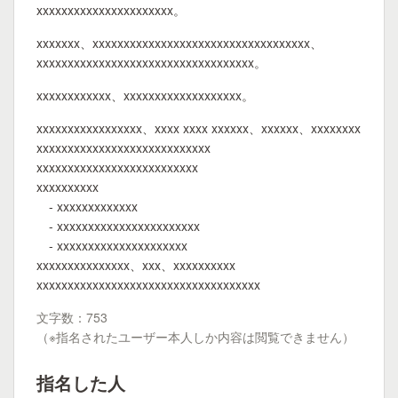
xxxxxxxxxxxxxxxxxxxxxx。
xxxxxxx、xxxxxxxxxxxxxxxxxxxxxxxxxxxxxxxxxxx、
xxxxxxxxxxxxxxxxxxxxxxxxxxxxxxxxxxx。
xxxxxxxxxxxx、xxxxxxxxxxxxxxxxxxx。
xxxxxxxxxxxxxxxxx、xxxx xxxx xxxxxx、xxxxxx、xxxxxxxx
xxxxxxxxxxxxxxxxxxxxxxxxxxxx
xxxxxxxxxxxxxxxxxxxxxxxxxx
xxxxxxxxxx
- xxxxxxxxxxxxx
- xxxxxxxxxxxxxxxxxxxxxxx
- xxxxxxxxxxxxxxxxxxxxx
xxxxxxxxxxxxxxx、xxx、xxxxxxxxxx
xxxxxxxxxxxxxxxxxxxxxxxxxxxxxxxxxxxx
文字数：753
（※指名されたユーザー本人しか内容は閲覧できません）
指名した人