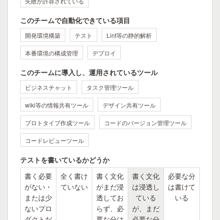
失敗が許容されている
このチームで自動化できている項目
開発環境構築
テスト
Lint等の静的解析
本番環境の構成管理
デプロイ
このチームに導入し、運用されているツール
ビジネスチャット
タスク管理ツール
wiki等の情報共有ツール
デザイン共有ツール
プロトタイプ作成ツール
コードのバージョン管理ツール
コードレビューツール
テストを書いているかどうか
書く必要
全く書け
書く文化
書く文化
必要な分
がない・
ていない
がまだ浸
は浸透し
は書けて
または少
透してお
ている
いる
ないプロ
らず、必
が、まだ
ダクトだ
要な分は
必要な分