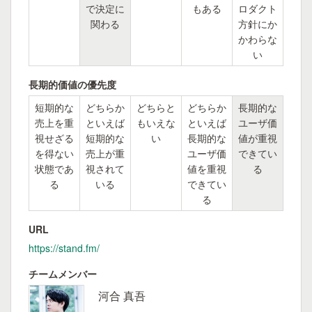
で決定に
もある
ロダクト
関わる
方針にか
かわらな
い
長期的価値の優先度
短期的な
どちらか
どちらと
どちらか
長期的な
売上を重
といえば
もいえな
といえば
ユーザ価
視せざる
短期的な
い
長期的な
値が重視
を得ない
売上が重
ユーザ価
できてい
状態であ
視されて
値を重視
る
る
いる
できてい
る
URL
https://stand.fm/
チームメンバー
河合 真吾