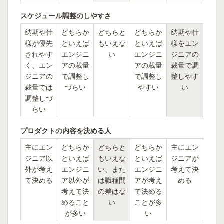
スケジュール調整のしやすさ
納期や仕
どちらか
どちらと
どちらか
納期や仕
様が優先
といえば
もいえな
といえば
様をエン
されやす
エンジニ
い
エンジニ
ジニアの
く、エン
アの裁量
アの裁量
裁量で調
ジニアの
で調整し
で調整し
整しやす
裁量では
づらい
やすい
い
調整しづ
らい
プロダクトの内容を決める人
主にエン
どちらか
どちらと
どちらか
主にエン
ジニア以
といえば
もいえな
といえば
ジニアが
外が考え
エンジニ
い、また
エンジニ
考えて決
て決める
ア以外が
は職種間
アが考え
める
考えて決
の差はな
て決める
めること
い
ことが多
が多い
い