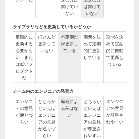
書けてい
は書けて
ない
いない
ライブラリなどを更新しているかどうか
定期的に
ほとんど
不定期だ
期間を決
期間を決
更新する
更新して
が更新し
めて定期
めて定期
必要がな
いない
ている
的に更新
的に自動
い・また
している
で更新し
は低いプ
ている
ロダクト
だ
チーム内のエンジニアの発言力
エンジニ
どちらか
職種によ
どちらか
エンジニ
アの意見
といえば
る差はな
といえば
アの意見
が通りづ
エンジニ
い
エンジニ
が尊重さ
らい
アの意見
アの意見
れやすい
が通りづ
が尊重さ
らい
れやすい