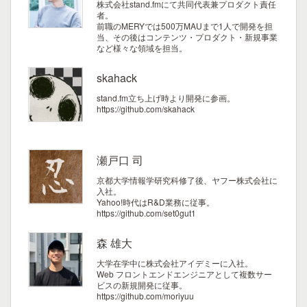
株式会社stand.fmにて共同代表兼プロダクト責任
者。
前職のMERYでは500万MAUまで1人で開発を担
当、その後はコンテンツ・プロダクト・新規事業
など様々な領域を担当。
skahack
stand.fm立ち上げ時より開発に参画。
https://github.com/skahack
瀬戸口 司
京都大学情報学研究科修了後、ヤフー株式会社に
入社。
Yahoo!時代はR&D業務に従事。
https://github.com/set0gut1
森 雄大
大学在学中に株式会社アイデミーに入社。
Web フロントエンドエンジニアとして複数サー
ビスの新規開発に従事。
https://github.com/moriyuu