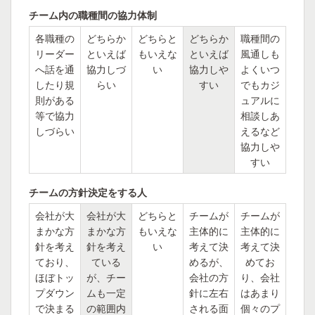
チーム内の職種間の協力体制
各職種の
どちらか
どちらと
どちらか
職種間の
リーダー
といえば
もいえな
といえば
風通しも
へ話を通
協力しづ
い
協力しや
よくいつ
したり規
らい
すい
でもカジ
則がある
ュアルに
等で協力
相談しあ
しづらい
えるなど
協力しや
すい
チームの方針決定をする人
会社が大
会社が大
どちらと
チームが
チームが
まかな方
まかな方
もいえな
主体的に
主体的に
針を考え
針を考え
い
考えて決
考えて決
ており、
ている
めるが、
めてお
ほぼトッ
が、チー
会社の方
り、会社
プダウン
ムも一定
針に左右
はあまり
で決まる
の範囲内
される面
個々のプ