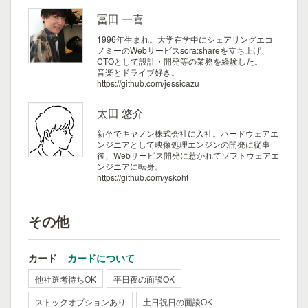
冨田 一喜
1996年生まれ。大学在学中にシェアリングエコ
ノミーのWebサービスsora:shareを立ち上げ、
CTOとして設計・開発等の業務を経験した。
音楽とドライブ好き。
https://github.com/jessicazu
太田 悠介
新卒でキヤノン株式会社に入社。ハードウェアエ
ンジニアとして映像処理エンジンの開発に従事
後、Webサービス開発に惹かれてソフトウェアエ
ンジニアに転身。
https://github.com/yskoht
その他
カード
カードについて
他社選考待ちOK
平日夜の面談OK
ストックオプションあり
土日祝日の面談OK