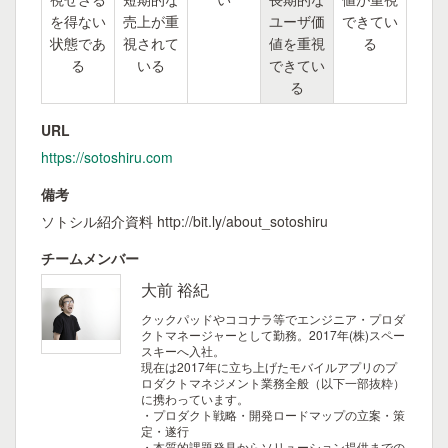
を得ない
売上が重
ユーザ価
できてい
状態であ
視されて
値を重視
る
る
いる
できてい
る
URL
https://sotoshiru.com
備考
ソトシル紹介資料 http://bit.ly/about_sotoshiru
チームメンバー
大前 裕紀
クックパッドやココナラ等でエンジニア・プロダ
クトマネージャーとして勤務。2017年(株)スペー
スキーへ入社。
現在は2017年に立ち上げたモバイルアプリのプ
ロダクトマネジメント業務全般（以下一部抜粋）
に携わっています。
・プロダクト戦略・開発ロードマップの立案・策
定・遂行
・本質的課題発見からソリューション提供までの