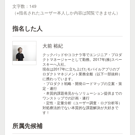
文字数：149
（※指名されたユーザー本人しか内容は閲覧できません）
指名した人
大前 裕紀
クックパッドやココナラ等でエンジニア・プロダ
クトマネージャーとして勤務。2017年(株)スペー
スキーへ入社。
現在は2017年に立ち上げたモバイルアプリのプ
ロダクトマネジメント業務全般（以下一部抜粋）
に携わっています。
・プロダクト戦略・開発ロードマップの立案・策
定・遂行
・本質的課題発見からソリューション提供までの
ワンストップでの計画・遂行
・定性・定量分析（ユーザー調査・ログ分析等）
対処療法的でない本質的な課題解決が大好きで
す！
所属先候補