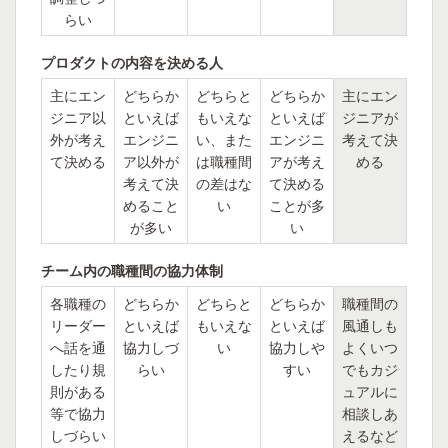
らい
プロダクトの内容を決める人
主にエン
どちらか
どちらと
どちらか
主にエン
ジニア以
といえば
もいえな
といえば
ジニアが
外が考え
エンジニ
い、また
エンジニ
考えて決
て決める
ア以外が
は職種間
アが考え
める
考えて決
の差はな
て決める
めること
い
ことが多
が多い
い
チーム内の職種間の協力体制
各職種の
どちらか
どちらと
どちらか
職種間の
リーダー
といえば
もいえな
といえば
風通しも
へ話を通
協力しづ
い
協力しや
よくいつ
したり規
らい
すい
でもカジ
則がある
ュアルに
等で協力
相談しあ
しづらい
えるなど