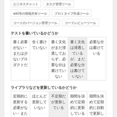
ビジネスチャット
タスク管理ツール
wiki等の情報共有ツール
プロトタイプ作成ツール
コードのバージョン管理ツール
コードレビューツール
テストを書いているかどうか
書く必要
全く書け
書く文化
書く文化
必要な分
がない・
ていない
がまだ浸
は浸透し
は書けて
または少
透してお
ている
いる
ないプロ
らず、必
が、まだ
ダクトだ
要な分は
必要な分
書けてい
は書けて
ない
いない
ライブラリなどを更新しているかどうか
定期的に
ほとんど
不定期だ
期間を決
期間を決
更新する
更新して
が更新し
めて定期
めて定期
必要がな
いない
ている
的に更新
的に自動
い・また
している
で更新し