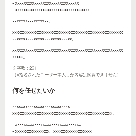
- xxxxxxxxxxxxxxxxxxxxxxxxxxxxxx
- xxxxxxxxxxxxxxxxxxxxxxxxxxxxxxxxxxx
xxxxxxxxxxxxxxxxx。
xxxxxxxxxxxxxxxxxxxxxxxxxxxxxxxxxxxxxxxxxxxxxxxxxxxx
xxxxxxxxxxxxxxxxxxxxxxxxxxxx。
xxxxxxxxxxxxxxxxxxxxxxxxxxxxxxxxxxxxxxxxxxxxxxxxxxxx
xxxxx。
文字数：261
（※指名されたユーザー本人しか内容は閲覧できません）
何を任せたいか
xxxxxxxxxxxxxxxxxxxxxxxxxxx、
xxxxxxxxxxxxxxxxxxxxxxxxxxxxxxxxxxxxxxxxxxxxxxx。
- xxxxxxxxxxxxxxxxxxxxxxxxxxxxxxx
- xxxxxxxxxxxxxxxx、xxxxxxxxxxxxxxxxxx