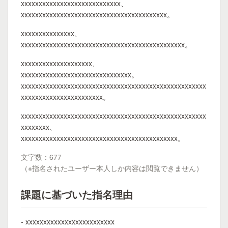
xxxxxxxxxxxxxxxxxxxxxxxxxxxx、
xxxxxxxxxxxxxxxxxxxxxxxxxxxxxxxxxxxxxxxxx。
xxxxxxxxxxxxxxx、
xxxxxxxxxxxxxxxxxxxxxxxxxxxxxxxxxxxxxxxxxxxxxx。
xxxxxxxxxxxxxxxxxxxx、
xxxxxxxxxxxxxxxxxxxxxxxxxxxxxxx。
xxxxxxxxxxxxxxxxxxxxxxxxxxxxxxxxxxxxxxxxxxxxxxxxxxxx
xxxxxxxxxxxxxxxxxxxxxxx。
xxxxxxxxxxxxxxxxxxxxxxxxxxxxxxxxxxxxxxxxxxxxxxxxxxxx
xxxxxxxx、
xxxxxxxxxxxxxxxxxxxxxxxxxxxxxxxxxxxxxxxxxxxx。
文字数：677
（※指名されたユーザー本人しか内容は閲覧できません）
課題に基づいた指名理由
- xxxxxxxxxxxxxxxxxxxxxxxxx