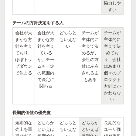
協力しや
すい
チームの方針決定をする人
会社が大
会社が大
どちらと
チームが
チームが
まかな方
まかな方
もいえな
主体的に
主体的に
針を考え
針を考え
い
考えて決
考えて決
ており、
ている
めるが、
めてお
ほぼトッ
が、チー
会社の方
り、会社
プダウン
ムも一定
針に左右
はあまり
で決まる
の範囲内
される面
個々のプ
で決定に
もある
ロダクト
関わる
方針にか
かわらな
い
長期的価値の優先度
短期的な
どちらか
どちらと
どちらか
長期的な
売上を重
といえば
もいえな
といえば
ユーザ価
視せざる
短期的な
い
長期的な
値が重視