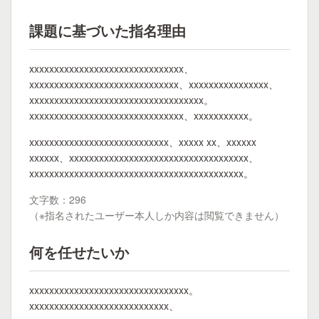
課題に基づいた指名理由
xxxxxxxxxxxxxxxxxxxxxxxxxxxxxxx、
xxxxxxxxxxxxxxxxxxxxxxxxxxxxxx、xxxxxxxxxxxxxxxx、
xxxxxxxxxxxxxxxxxxxxxxxxxxxxxxxxxxx。
xxxxxxxxxxxxxxxxxxxxxxxxxxxxxxx、xxxxxxxxxxx。
xxxxxxxxxxxxxxxxxxxxxxxxxxxx、xxxxx xx、xxxxxx
xxxxxx、xxxxxxxxxxxxxxxxxxxxxxxxxxxxxxxxxxxx、
xxxxxxxxxxxxxxxxxxxxxxxxxxxxxxxxxxxxxxxxxxx。
文字数：296
（※指名されたユーザー本人しか内容は閲覧できません）
何を任せたいか
xxxxxxxxxxxxxxxxxxxxxxxxxxxxxxxx。
xxxxxxxxxxxxxxxxxxxxxxxxxxxx、