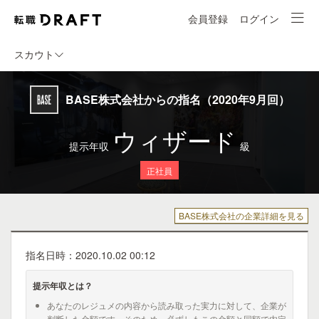
会員登録
ログイン
スカウト
BASE株式会社からの指名（2020年9月回）
ウィザード
提示年収
級
正社員
BASE株式会社の企業詳細を見る
指名日時：2020.10.02 00:12
提示年収とは？
あなたのレジュメの内容から読み取った実力に対して、企業が
判断した金額です。そのため、必ずしもこの金額と同額で内定