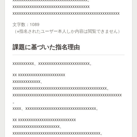
xxxxxxxxxxxxxxxxxxxxxxxxxxxxxxxxxxxx
xxxxxxxxxxxxxxxxxxxxxxxxxxxxxxxxxxxxxxxxxxxxxxxxxx
文字数：1089
（※指名されたユーザー本人しか内容は閲覧できません）
課題に基づいた指名理由
xxxxxxxxxx、xxxxxxxxxxxxxxxxxxxxxxxx。
xx xxxxxxxxxxxxxxxxxxxxxx
xxxxxxxxxxxxx、
xxxxxxxxxxxxxxxxxxxxxxxxxxxxxxxxxxxxxxxxxxxx。
xxxxxxxxxxxxxxxxxxxxxxxxxxxxxxxxxxxxxxxxxxxxxxxxxxx
。
xxxx、xxxxxxxxxxxxxxxxxxxxxxxxxxxxxxxxx。
xx xxxxxxxxxxxxxxxxxxxxxxxxxxx
xxxxxxxxxxxxxxxxxxxxxx、
xxxxxxxxxxxxxxxxxxxxxxxxxxxxxxxxxxxxxxxxx。