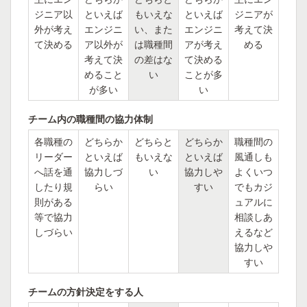
ジニア以
といえば
もいえな
といえば
ジニアが
外が考え
エンジニ
い、また
エンジニ
考えて決
て決める
ア以外が
は職種間
アが考え
める
考えて決
の差はな
て決める
めること
い
ことが多
が多い
い
チーム内の職種間の協力体制
各職種の
どちらか
どちらと
どちらか
職種間の
リーダー
といえば
もいえな
といえば
風通しも
へ話を通
協力しづ
い
協力しや
よくいつ
したり規
らい
すい
でもカジ
則がある
ュアルに
等で協力
相談しあ
しづらい
えるなど
協力しや
すい
チームの方針決定をする人