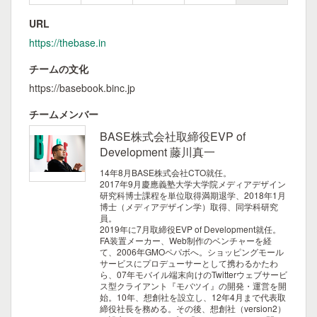
URL
https://thebase.in
チームの文化
https://basebook.binc.jp
チームメンバー
BASE株式会社取締役EVP of
Development 藤川真一
14年8月BASE株式会社CTO就任。
2017年9月慶應義塾大学大学院メディアデザイン
研究科博士課程を単位取得満期退学、2018年1月
博士（メディアデザイン学）取得、同学科研究
員。
2019年に7月取締役EVP of Development就任。
FA装置メーカー、Web制作のベンチャーを経
て、2006年GMOペパボへ。ショッピングモール
サービスにプロデューサーとして携わるかたわ
ら、07年モバイル端末向けのTwitterウェブサービ
ス型クライアント『モバツイ』の開発・運営を開
始。10年、想創社を設立し、12年4月まで代表取
締役社長を務める。その後、想創社（version2）