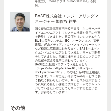
を設立しiPhoneアプリ『ShopCard.me』を開
発。
BASE株式会社 エンジニアリングマ
ネージャー 加賀谷 祐平
国立茨城工業高等専門学校卒業後、主にサーバサ
イドエンジニアとしてシステム構築や運用の仕事
を経験してきました。官公庁向けのシステムから
BtoBの業務システム、EC、オークション、電子
書籍、Webメディア、ハンドメイドのマーケット
など種類は広範囲にわたります。BASEへはバッ
クエンドエンジニアとして入社し、サービス開発
をしてきました。現在は採用をはじめエンジニア
の活躍を支える仕事に携わっています。
BASEには転職ドラフトで入社しました
（https://job-draft.jp/articles/68、https://job-
draft.jp/articles/100）。その時から4年以上在籍し
ています。ユーザに近い場所でWebサービスに長
く幅広く携わりたい方や、サービスが拡大するに
つれ現れる新しい課題に技術とチームでチャレン
ジしていきたい方はとてもマッチすると思いま
す。お待ちしています！
その他