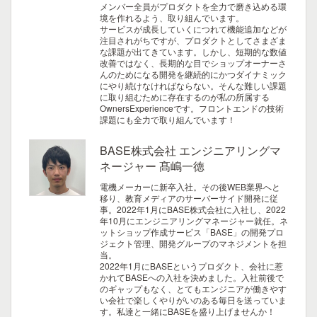
メンバー全員がプロダクトを全力で磨き込める環
境を作れるよう、取り組んでいます。
サービスが成長していくにつれて機能追加などが
注目されがちですが、プロダクトとしてさまざま
な課題が出てきています。しかし、短期的な数値
改善ではなく、長期的な目でショップオーナーさ
んのためになる開発を継続的にかつダイナミック
にやり続けなければならない。そんな難しい課題
に取り組むために存在するのが私の所属する
OwnersExperienceです。フロントエンドの技術
課題にも全力で取り組んでいます！
BASE株式会社 エンジニアリングマ
ネージャー 髙嶋一徳
電機メーカーに新卒入社。その後WEB業界へと
移り、教育メディアのサーバーサイド開発に従
事。2022年1月にBASE株式会社に入社し、2022
年10月にエンジニアリングマネージャー就任。ネ
ットショップ作成サービス「BASE」の開発プロ
ジェクト管理、開発グループのマネジメントを担
当。
2022年1月にBASEというプロダクト、会社に惹
かれてBASEへの入社を決めました。入社前後で
のギャップもなく、とてもエンジニアが働きやす
い会社で楽しくやりがいのある毎日を送っていま
す。私達と一緒にBASEを盛り上げませんか！