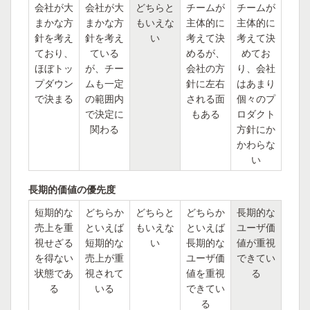
会社が大
会社が大
どちらと
チームが
チームが
まかな方
まかな方
もいえな
主体的に
主体的に
針を考え
針を考え
い
考えて決
考えて決
ており、
ている
めるが、
めてお
ほぼトッ
が、チー
会社の方
り、会社
プダウン
ムも一定
針に左右
はあまり
で決まる
の範囲内
される面
個々のプ
で決定に
もある
ロダクト
関わる
方針にか
かわらな
い
長期的価値の優先度
短期的な
どちらか
どちらと
どちらか
長期的な
売上を重
といえば
もいえな
といえば
ユーザ価
視せざる
短期的な
い
長期的な
値が重視
を得ない
売上が重
ユーザ価
できてい
状態であ
視されて
値を重視
る
る
いる
できてい
る