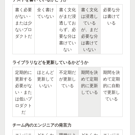
書く必要
全く書け
書く文化
書く文化
必要な分
がない・
ていない
がまだ浸
は浸透し
は書けて
または少
透してお
ている
いる
ないプロ
らず、必
が、まだ
ダクトだ
要な分は
必要な分
書けてい
は書けて
ない
いない
ライブラリなどを更新しているかどうか
定期的に
ほとんど
不定期だ
期間を決
期間を決
更新する
更新して
が更新し
めて定期
めて定期
必要がな
いない
ている
的に更新
的に自動
い・また
している
で更新し
は低いプ
ている
ロダクト
だ
チーム内のエンジニアの発言力
エンジニ
どちらか
職種によ
どちらか
エンジニ