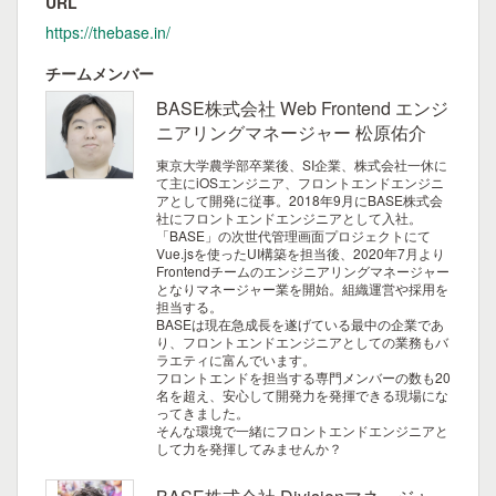
URL
https://thebase.in/
チームメンバー
BASE株式会社 Web Frontend エンジ
ニアリングマネージャー 松原佑介
東京大学農学部卒業後、SI企業、株式会社一休に
て主にiOSエンジニア、フロントエンドエンジニ
アとして開発に従事。2018年9月にBASE株式会
社にフロントエンドエンジニアとして入社。
「BASE」の次世代管理画面プロジェクトにて
Vue.jsを使ったUI構築を担当後、2020年7月より
Frontendチームのエンジニアリングマネージャー
となりマネージャー業を開始。組織運営や採用を
担当する。
BASEは現在急成長を遂げている最中の企業であ
り、フロントエンドエンジニアとしての業務もバ
ラエティに富んでいます。
フロントエンドを担当する専門メンバーの数も20
名を超え、安心して開発力を発揮できる現場にな
ってきました。
そんな環境で一緒にフロントエンドエンジニアと
して力を発揮してみませんか？