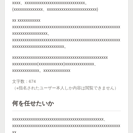
xxxx、xxxxxxxxxxxxxxxxxxxxxxxxxxxxx。
(xxxxxxxxxxxxxx、xxxxxxxxxxxxxxxxxxxxxxxx)
xx xxxxxxxxxxx
xxxxxxxxxxxxxxxxxxxxxxxxxxxxxxxxxxxxxxxxxxxxxxxxxxxx
xxxxxxxxxxxxxxxxx。
xxxxxxxxxxxxxxxxxxxxxxxxxxxxxxxxxxxxxxxxxxxxxxxxxxxx
xxxxxxxxxxxxxxxxxxxxxxxxx。
xxxxxxxxxxxxxxxxxxxxxxxxxxxxxxxxxxxxxxxxxxxxxx
xxxxxxxxxxxx(xxxxxxxxxxxx)xxxxxxxxxxxxxx、
xxxxxxxxxxxxx。xxxxxxxxxxxxx
文字数：674
（※指名されたユーザー本人しか内容は閲覧できません）
何を任せたいか
xxxxxxxxxxxxxxxxxxxxxxxxxxxxxxxxxxxxxxxxxxxx、
xxxxxxxxxxxxxxxxxxxxxxxxxxxxxxxxxxxxxxxxxxxxxxxxxxxx
xx。