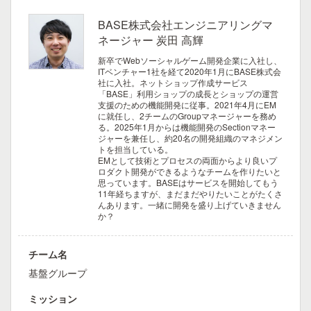
BASE株式会社エンジニアリングマ
ネージャー 炭田 高輝
新卒でWebソーシャルゲーム開発企業に入社し、
ITベンチャー1社を経て2020年1月にBASE株式会
社に入社。ネットショップ作成サービス
「BASE」利用ショップの成長とショップの運営
支援のための機能開発に従事。2021年4月にEM
に就任し、2チームのGroupマネージャーを務め
る。2025年1月からは機能開発のSectionマネー
ジャーを兼任し、約20名の開発組織のマネジメン
トを担当している。
EMとして技術とプロセスの両面からより良いプ
ロダクト開発ができるようなチームを作りたいと
思っています。BASEはサービスを開始してもう
11年経ちますが、まだまだやりたいことがたくさ
んあります。一緒に開発を盛り上げていきません
か？
チーム名
基盤グループ
ミッション