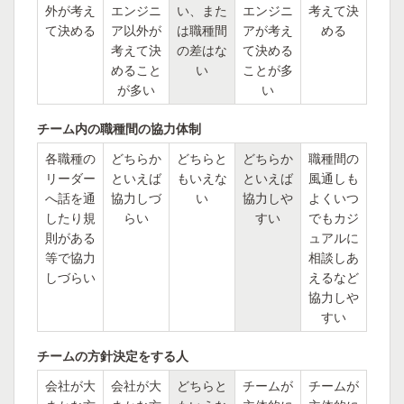
外が考え
エンジニ
い、また
エンジニ
考えて決
て決める
ア以外が
は職種間
アが考え
める
考えて決
の差はな
て決める
めること
い
ことが多
が多い
い
チーム内の職種間の協力体制
各職種の
どちらか
どちらと
どちらか
職種間の
リーダー
といえば
もいえな
といえば
風通しも
へ話を通
協力しづ
い
協力しや
よくいつ
したり規
らい
すい
でもカジ
則がある
ュアルに
等で協力
相談しあ
しづらい
えるなど
協力しや
すい
チームの方針決定をする人
会社が大
会社が大
どちらと
チームが
チームが