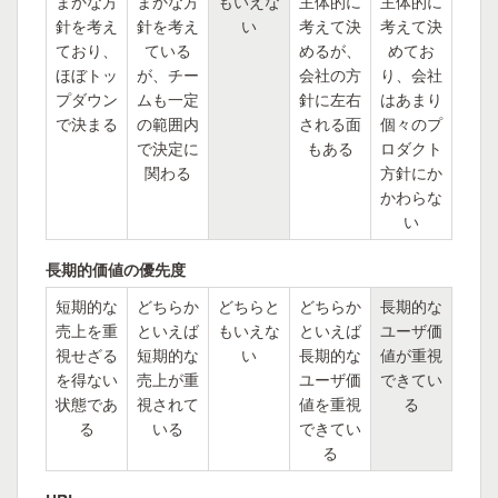
まかな方
まかな方
もいえな
主体的に
主体的に
針を考え
針を考え
い
考えて決
考えて決
ており、
ている
めるが、
めてお
ほぼトッ
が、チー
会社の方
り、会社
プダウン
ムも一定
針に左右
はあまり
で決まる
の範囲内
される面
個々のプ
で決定に
もある
ロダクト
関わる
方針にか
かわらな
い
長期的価値の優先度
短期的な
どちらか
どちらと
どちらか
長期的な
売上を重
といえば
もいえな
といえば
ユーザ価
視せざる
短期的な
い
長期的な
値が重視
を得ない
売上が重
ユーザ価
できてい
状態であ
視されて
値を重視
る
る
いる
できてい
る