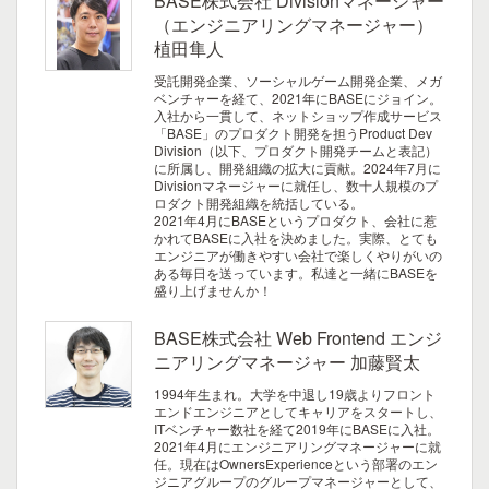
BASE株式会社 Divisionマネージャー
（エンジニアリングマネージャー）
植田隼人
受託開発企業、ソーシャルゲーム開発企業、メガ
ベンチャーを経て、2021年にBASEにジョイン。
入社から一貫して、ネットショップ作成サービス
「BASE」のプロダクト開発を担うProduct Dev
Division（以下、プロダクト開発チームと表記）
に所属し、開発組織の拡大に貢献。2024年7月に
Divisionマネージャーに就任し、数十人規模のプ
ロダクト開発組織を統括している。
2021年4月にBASEというプロダクト、会社に惹
かれてBASEに入社を決めました。実際、とても
エンジニアが働きやすい会社で楽しくやりがいの
ある毎日を送っています。私達と一緒にBASEを
盛り上げませんか！
BASE株式会社 Web Frontend エンジ
ニアリングマネージャー 加藤賢太
1994年生まれ。大学を中退し19歳よりフロント
エンドエンジニアとしてキャリアをスタートし、
ITベンチャー数社を経て2019年にBASEに入社。
2021年4月にエンジニアリングマネージャーに就
任。現在はOwnersExperienceという部署のエン
ジニアグループのグループマネージャーとして、