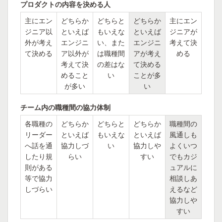
プロダクトの内容を決める人
主にエン
どちらか
どちらと
どちらか
主にエン
ジニア以
といえば
もいえな
といえば
ジニアが
外が考え
エンジニ
い、また
エンジニ
考えて決
て決める
ア以外が
は職種間
アが考え
める
考えて決
の差はな
て決める
めること
い
ことが多
が多い
い
チーム内の職種間の協力体制
各職種の
どちらか
どちらと
どちらか
職種間の
リーダー
といえば
もいえな
といえば
風通しも
へ話を通
協力しづ
い
協力しや
よくいつ
したり規
らい
すい
でもカジ
則がある
ュアルに
等で協力
相談しあ
しづらい
えるなど
協力しや
すい