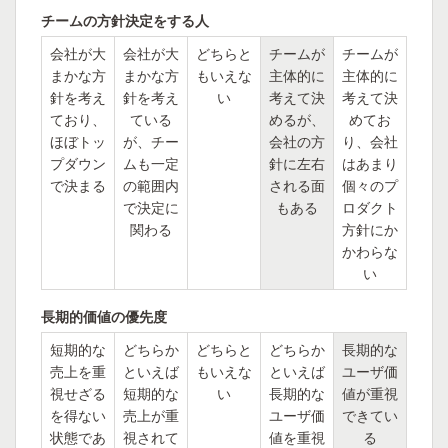
チームの方針決定をする人
会社が大
会社が大
どちらと
チームが
チームが
まかな方
まかな方
もいえな
主体的に
主体的に
針を考え
針を考え
い
考えて決
考えて決
ており、
ている
めるが、
めてお
ほぼトッ
が、チー
会社の方
り、会社
プダウン
ムも一定
針に左右
はあまり
で決まる
の範囲内
される面
個々のプ
で決定に
もある
ロダクト
関わる
方針にか
かわらな
い
長期的価値の優先度
短期的な
どちらか
どちらと
どちらか
長期的な
売上を重
といえば
もいえな
といえば
ユーザ価
視せざる
短期的な
い
長期的な
値が重視
を得ない
売上が重
ユーザ価
できてい
状態であ
視されて
値を重視
る