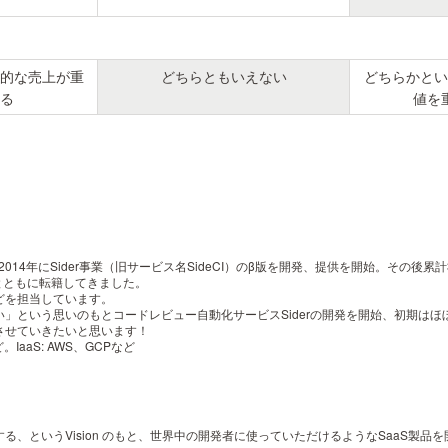
的な売上が重
どちらともいえない
どちらかとい
る
値を
014年にSider事業（旧サービス名SideCI）のβ版を開発、提供を開始。その後累計
ーとともに転籍してきました。
どを担当しています。
」という思いのもとコードレビュー自動化サービスSiderの開発を開始、初期は
させていきたいと思います！
など。IaaS: AWS、GCPなど
、というVision のもと、世界中の開発者に使っていただけるようなSaaS製