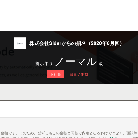
株式会社Siderからの指名（2020年8月回）
ノーマル
提示年収
級
正社員
裁量労働制
た金額です。そのため、必ずしもこの金額と同額で内定となるわけではなく、面談等