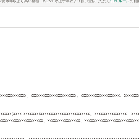
が提示年収より高い金額、約25％が提示年収より低い金額（ただし
90％ルール
の範
xxxxxxxxxxxxx、xxxxxxxxxxxxxxxxxxxxx。xxxxxxxxxxxxxxxxxx、xxxxxxx
xxxxxx(xxxx-xxxxxxx)xxxxxxxxxxxxxxxxxxxxxxx。xxxxxxxxxxxxxxx、xx
xxxxxxxxxxxxxxxxxxxxx、xxxxxxxxxxxxxxx、xxxxxxxxxxxxxxxxxxxxxxxx
xxxxxxxxxxxx。xxxxxxxxxxxxxxxxxxxxxxxxxxxxxxxxxxxxxxxxxxxxxxxxxx