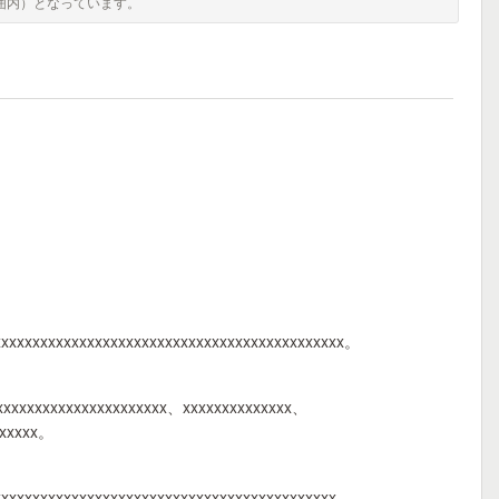
囲内）となっています。
xxxxxxxxxxxxxxxxxxxxxxxxxxxxxxxxxxxxxxxxxxxx。
xxxxxxxxxxxxxxxxxxxxxxx、xxxxxxxxxxxxxx、
xxxxxx。
xxxxxxxxxxxxxxxxxxxxxxxxxxxxxxxxxxxxxxxxxxxx、