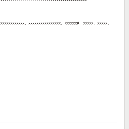
xxxxxxxxxxxxxxx、xxxxxxxxxxxxxxxx、xxxxxx#、xxxxx、xxxxx、