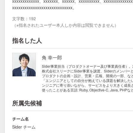
xxxxxxxxxxxxx、xxxxxxx、xxxxxx、xxxxxxxxxx、xxxxxxxxxxxxxxx
xxxxxxxxxxxxxxxxxxxxxxxxxxxxx。
文字数：192
（※指名されたユーザー本人しか内容は閲覧できません）
指名した人
角 幸一郎
Sider事業担当（プロダクトオーナー及び事業責任者）。2
株式会社スリークにSider事業を譲渡、Siderのメンバ
プロダクトの企画・設計、営業・広報、開発の一部、な
「エンジニアとしての自分が抱えている課題を解決したい
ンジニアに寄り添いながら、サービスをより大きく成長
使ったことがある言語: Ruby, Objective-C, Java, PHP
所属先候補
チーム名
Sider チーム