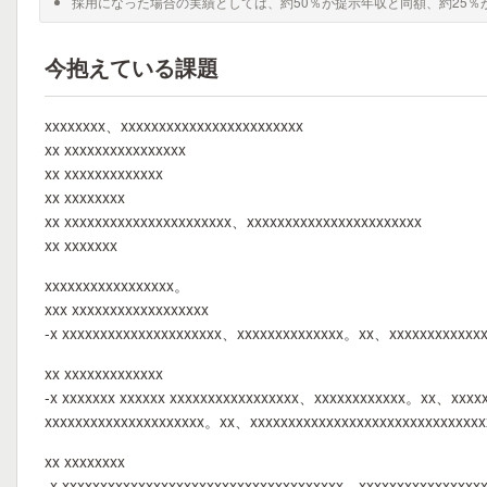
採用になった場合の実績としては、約50％が提示年収と同額、約25％
今抱えている課題
xxxxxxxx、xxxxxxxxxxxxxxxxxxxxxxxx
xx xxxxxxxxxxxxxxxx
xx xxxxxxxxxxxxx
xx xxxxxxxx
xx xxxxxxxxxxxxxxxxxxxxxx、xxxxxxxxxxxxxxxxxxxxxxx
xx xxxxxxx
xxxxxxxxxxxxxxxxx。
xxx xxxxxxxxxxxxxxxxxx
-x xxxxxxxxxxxxxxxxxxxxx、xxxxxxxxxxxxxx。xx、xxxxxxxxxxxx
xx xxxxxxxxxxxxx
-x xxxxxxx xxxxxx xxxxxxxxxxxxxxxxx、xxxxxxxxxxxx。xx、xxxx
xxxxxxxxxxxxxxxxxxxxx。xx、xxxxxxxxxxxxxxxxxxxxxxxxxxxxxx
xx xxxxxxxx
-x xxxxxxxxxxxxxxxxxxxxxxxxxxxxxxxxxxxxx、xxxxxxxxxxxxxxxx