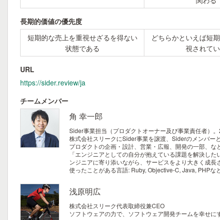
関わる
長期的価値の優先度
短期的な売上を重視せざるを得ない
どちらかといえば短期
状態である
視されてい
URL
https://sider.review/ja
チームメンバー
角 幸一郎
Sider事業担当（プロダクトオーナー及び事業責任者）。2
株式会社スリークにSider事業を譲渡、Siderのメンバ
プロダクトの企画・設計、営業・広報、開発の一部、な
「エンジニアとしての自分が抱えている課題を解決したい
ンジニアに寄り添いながら、サービスをより大きく成長
使ったことがある言語: Ruby, Objective-C, Java, PHP
浅原明広
株式会社スリーク代表取締役兼CEO
ソフトウェアの力で、ソフトウェア開発チームを幸せにする