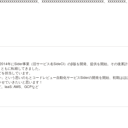
xxxxxxxxxxxxxxxxxx、xxxxxxxxxxxxxxxxxxxxxxxxxxxxxxx、xxxxxxxxx
014年にSider事業（旧サービス名SideCI）のβ版を開発、提供を開始。その後累計
ーとともに転籍してきました。
どを担当しています。
」という思いのもとコードレビュー自動化サービスSiderの開発を開始、初期は
させていきたいと思います！
など。IaaS: AWS、GCPなど