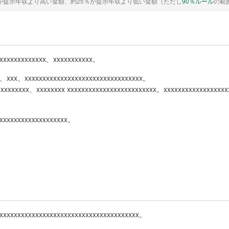
が提示年収より高い金額、約25％が提示年収より低い金額（ただし
90％ルール
の範
xxxxxxxxxxxxxx、xxxxxxxxxxx。
x、xxx、xxxxxxxxxxxxxxxxxxxxxxxxxxxxxxxxx。
xxxxxxxxx、xxxxxxxx xxxxxxxxxxxxxxxxxxxxxxxxx。xxxxxxxxxxxxxxxx
xxxxxxxxxxxxxxxxxxx。
xxxxxxxxxxxxxxxxxxxxxxxxxxxxxxxxxxxxxxx。