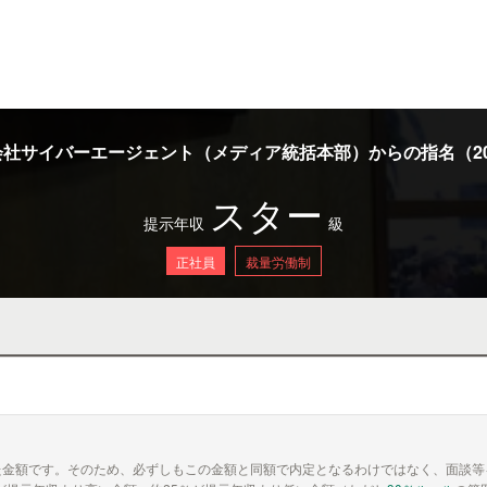
社サイバーエージェント（メディア統括本部）からの指名（20
スター
提示年収
級
正社員
裁量労働制
た金額です。そのため、必ずしもこの金額と同額で内定となるわけではなく、面談等