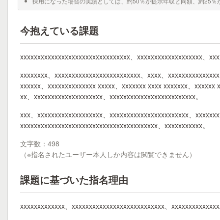
採用になった場合の実績としては、約50％が提示年収と同額、約25％
今抱えている課題
xxxxxxxxxxxxxxxxxxxxxxxxxxxxxxxx、xxxxxxxxxxxxxxxxxxx、xx
xxxxxxxx、xxxxxxxxxxxxxxxxxxxxxxxxx、xxxx、xxxxxxxxxxxxxx
xxxxxx、xxxxxxxxxxxxxx xxxxx、xxxxxxx xxxx xxxxxxx、xxxxxx 
xx、xxxxxxxxxxxxxxxxxxxx、xxxxxxxxxxxxxxxxxxxxxxxxx。
xxx、xxxxxxxxxxxxxxxxxxx、xxxxxxxxxxxxxxxxxxxxxxx、xxxxxxx
xxxxxxxxxxxxxxxxxxxxxxxxxxxxxxxxxxxxxxxx、xxxxxxxxxxx。
文字数：498
（※指名されたユーザー本人しか内容は閲覧できません）
課題に基づいた指名理由
xxxxxxxxxxxxx、xxxxxxxxxxxxxxxxxxxxxxxxxxx、xxxxxxxxxxxxxx