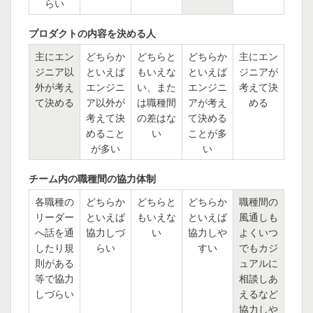
らい
プロダクトの内容を決める人
主にエン
どちらか
どちらと
どちらか
主にエン
ジニア以
といえば
もいえな
といえば
ジニアが
外が考え
エンジニ
い、また
エンジニ
考えて決
て決める
ア以外が
は職種間
アが考え
める
考えて決
の差はな
て決める
めること
い
ことが多
が多い
い
チーム内の職種間の協力体制
各職種の
どちらか
どちらと
どちらか
職種間の
リーダー
といえば
もいえな
といえば
風通しも
へ話を通
協力しづ
い
協力しや
よくいつ
したり規
らい
すい
でもカジ
則がある
ュアルに
等で協力
相談しあ
しづらい
えるなど
協力しや