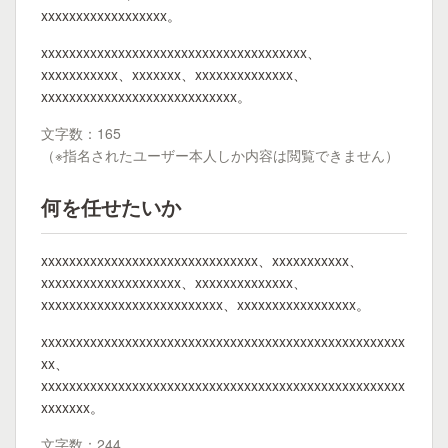
xxxxxxxxxxxxxxxxxx。
xxxxxxxxxxxxxxxxxxxxxxxxxxxxxxxxxxxxxx、
xxxxxxxxxxx、xxxxxxx、xxxxxxxxxxxxxx、
xxxxxxxxxxxxxxxxxxxxxxxxxxxx。
文字数：165
（※指名されたユーザー本人しか内容は閲覧できません）
何を任せたいか
xxxxxxxxxxxxxxxxxxxxxxxxxxxxxxx、xxxxxxxxxxx、
xxxxxxxxxxxxxxxxxxxx、xxxxxxxxxxxxxx、
xxxxxxxxxxxxxxxxxxxxxxxxxx、xxxxxxxxxxxxxxxxx。
xxxxxxxxxxxxxxxxxxxxxxxxxxxxxxxxxxxxxxxxxxxxxxxxxxxx
xx、
xxxxxxxxxxxxxxxxxxxxxxxxxxxxxxxxxxxxxxxxxxxxxxxxxxxx
xxxxxxx。
文字数：244