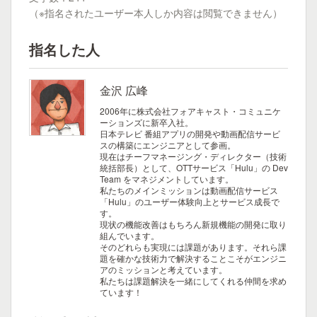
（※指名されたユーザー本人しか内容は閲覧できません）
指名した人
金沢 広峰
2006年に株式会社フォアキャスト・コミュニケ
ーションズに新卒入社。
日本テレビ 番組アプリの開発や動画配信サービ
スの構築にエンジニアとして参画。
現在はチーフマネージング・ディレクター（技術
統括部長）として、OTTサービス「Hulu」の Dev
Team をマネジメントしています。
私たちのメインミッションは動画配信サービス
「Hulu」のユーザー体験向上とサービス成長で
す。
現状の機能改善はもちろん新規機能の開発に取り
組んでいます。
そのどれらも実現には課題があります。それら課
題を確かな技術力で解決することこそがエンジニ
アのミッションと考えています。
私たちは課題解決を一緒にしてくれる仲間を求め
ています！