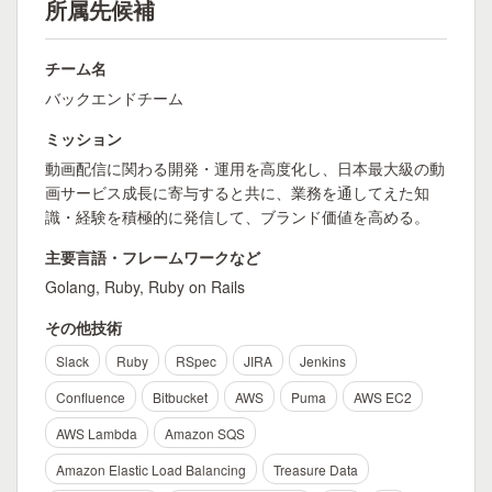
所属先候補
チーム名
バックエンドチーム
ミッション
動画配信に関わる開発・運用を高度化し、日本最大級の動
画サービス成長に寄与すると共に、業務を通してえた知
識・経験を積極的に発信して、ブランド価値を高める。
主要言語・フレームワークなど
Golang, Ruby, Ruby on Rails
その他技術
Slack
Ruby
RSpec
JIRA
Jenkins
Confluence
Bitbucket
AWS
Puma
AWS EC2
AWS Lambda
Amazon SQS
Amazon Elastic Load Balancing
Treasure Data