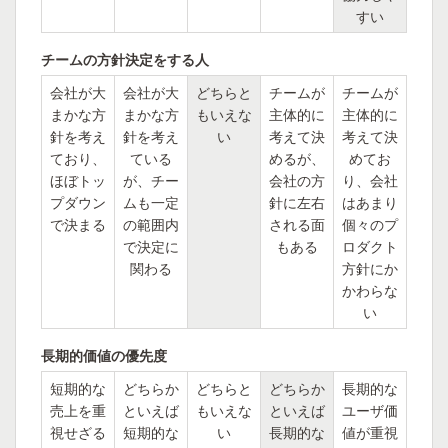
すい
チームの方針決定をする人
会社が大
会社が大
どちらと
チームが
チームが
まかな方
まかな方
もいえな
主体的に
主体的に
針を考え
針を考え
い
考えて決
考えて決
ており、
ている
めるが、
めてお
ほぼトッ
が、チー
会社の方
り、会社
プダウン
ムも一定
針に左右
はあまり
で決まる
の範囲内
される面
個々のプ
で決定に
もある
ロダクト
関わる
方針にか
かわらな
い
長期的価値の優先度
短期的な
どちらか
どちらと
どちらか
長期的な
売上を重
といえば
もいえな
といえば
ユーザ価
視せざる
短期的な
い
長期的な
値が重視