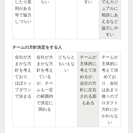
したり規
らい
すい
でもカジ
則がある
ュアルに
等で協力
相談しあ
しづらい
えるなど
協力しや
すい
チームの方針決定をする人
会社が大
会社が大
どちらと
チームが
チームが
まかな方
まかな方
もいえな
主体的に
主体的に
針を考え
針を考え
い
考えて決
考えて決
ており、
ている
めるが、
めてお
ほぼトッ
が、チー
会社の方
り、会社
プダウン
ムも一定
針に左右
はあまり
で決まる
の範囲内
される面
個々のプ
で決定に
もある
ロダクト
関わる
方針にか
かわらな
い