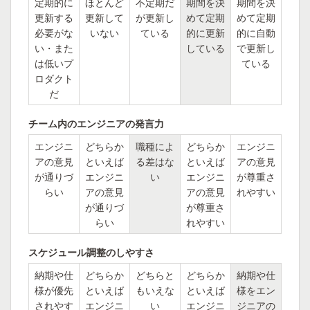
定期的に
ほとんど
不定期だ
期間を決
期間を決
更新する
更新して
が更新し
めて定期
めて定期
必要がな
いない
ている
的に更新
的に自動
い・また
している
で更新し
は低いプ
ている
ロダクト
だ
チーム内のエンジニアの発言力
エンジニ
どちらか
職種によ
どちらか
エンジニ
アの意見
といえば
る差はな
といえば
アの意見
が通りづ
エンジニ
い
エンジニ
が尊重さ
らい
アの意見
アの意見
れやすい
が通りづ
が尊重さ
らい
れやすい
スケジュール調整のしやすさ
納期や仕
どちらか
どちらと
どちらか
納期や仕
様が優先
といえば
もいえな
といえば
様をエン
されやす
エンジニ
い
エンジニ
ジニアの