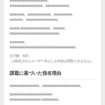
xxxxxxxxxxxxxxxxxxxxxxx、
xxxxxxxxxxxxxxxxxxxx、xxxxxxxxxxxxxx。
xxxxxxxxx、xxxxxxxxxxxxxx、xxxxxxxxxxx。
xxxxxxxx、xxxxxxxxxxxxxxxxxxx。
xxxxxx xxxxxxxxxxxxxxxxxx、xxxxxxx、
xxxxxxxxxxxxxxxxxxxxxxxxxxxxxx。
xxxxxxxxx、
xxxxxxxxxxxxxxxxxxxxxxxxxxxxxxxxxxxxxxxx。
文字数：523
（※指名されたユーザー本人しか内容は閲覧できません）
課題に基づいた指名理由
xxxxxxxxxxxxxxxxxx、xxxxxxxxxxxxxxxxxxxxxxx。
xxxxxxxxxxxxxxxxxxxxxxxxxx
xxxxxxxxxxxxxxxxxxx xxxxxxxxxx。