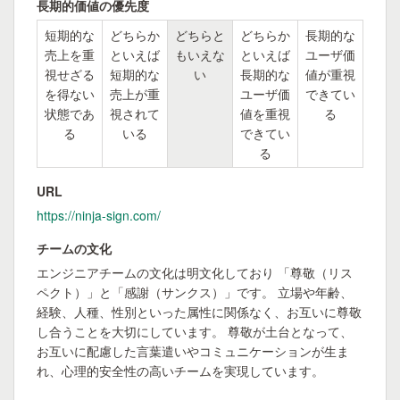
長期的価値の優先度
短期的な
どちらか
どちらと
どちらか
長期的な
売上を重
といえば
もいえな
といえば
ユーザ価
視せざる
短期的な
い
長期的な
値が重視
を得ない
売上が重
ユーザ価
できてい
状態であ
視されて
値を重視
る
る
いる
できてい
る
URL
https://ninja-sign.com/
チームの文化
エンジニアチームの文化は明文化しており 「尊敬（リス
ペクト）」と「感謝（サンクス）」です。 立場や年齢、
経験、人種、性別といった属性に関係なく、お互いに尊敬
し合うことを大切にしています。 尊敬が土台となって、
お互いに配慮した言葉遣いやコミュニケーションが生ま
れ、心理的安全性の高いチームを実現しています。