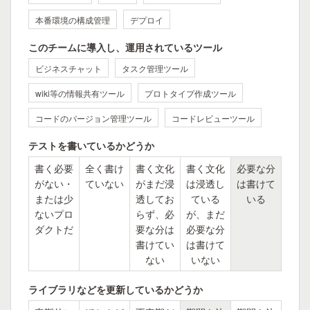
本番環境の構成管理
デプロイ
このチームに導入し、運用されているツール
ビジネスチャット
タスク管理ツール
wiki等の情報共有ツール
プロトタイプ作成ツール
コードのバージョン管理ツール
コードレビューツール
テストを書いているかどうか
書く必要
全く書け
書く文化
書く文化
必要な分
がない・
ていない
がまだ浸
は浸透し
は書けて
または少
透してお
ている
いる
ないプロ
らず、必
が、まだ
ダクトだ
要な分は
必要な分
書けてい
は書けて
ない
いない
ライブラリなどを更新しているかどうか