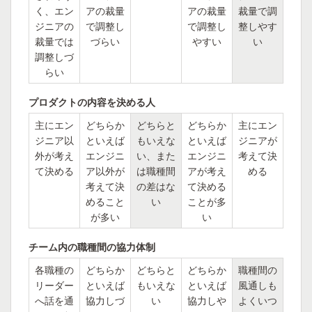
く、エン
アの裁量
アの裁量
裁量で調
ジニアの
で調整し
で調整し
整しやす
裁量では
づらい
やすい
い
調整しづ
らい
プロダクトの内容を決める人
主にエン
どちらか
どちらと
どちらか
主にエン
ジニア以
といえば
もいえな
といえば
ジニアが
外が考え
エンジニ
い、また
エンジニ
考えて決
て決める
ア以外が
は職種間
アが考え
める
考えて決
の差はな
て決める
めること
い
ことが多
が多い
い
チーム内の職種間の協力体制
各職種の
どちらか
どちらと
どちらか
職種間の
リーダー
といえば
もいえな
といえば
風通しも
へ話を通
協力しづ
い
協力しや
よくいつ