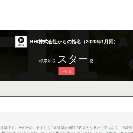
BHI株式会社からの指名（2020年1月回）
スター
提示年収
級
正社員
た金額です。そのため、必ずしもこの金額と同額で内定となるわけではなく、面談等
が提示年収より高い金額、約25％が提示年収より低い金額（ただし
90％ルール
の範