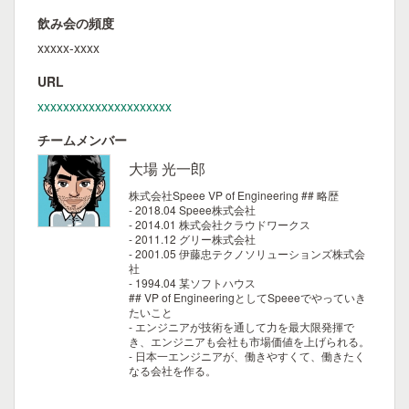
飲み会の頻度
xxxxx-xxxx
URL
xxxxxxxxxxxxxxxxxxxxx
チームメンバー
大場 光一郎
株式会社Speee VP of Engineering
## 略歴
- 2018.04 Speee株式会社
- 2014.01 株式会社クラウドワークス
- 2011.12 グリー株式会社
- 2001.05 伊藤忠テクノソリューションズ株式会
社
- 1994.04 某ソフトハウス
## VP of EngineeringとしてSpeeeでやっていき
たいこと
- エンジニアが技術を通して力を最大限発揮で
き、エンジニアも会社も市場価値を上げられる。
- 日本一エンジニアが、働きやすくて、働きたく
なる会社を作る。