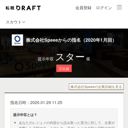
会員登録
ログイン
スカウト
株式会社Speeeからの指名（2020年1月回）
スター
提示年収
級
正社員
株式会社Speeeの企業詳細を見る
指名日時：2020.01.29 11:25
提示年収とは？
あなたのレジュメの内容から読み取った実力に対して、企業が
判断した金額です。そのため、必ずしもこの金額と同額で内定