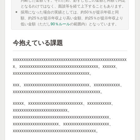
となるわけではなく、面談等を経て上下することもあります。
採用になった場合の実績としては、約50％が提示年収と同
額、約25％が提示年収より高い金額、約25％が提示年収より
低い金額（ただし
90％ルール
の範囲内）となっています。
今抱えている課題
xxxxxxxxxxxxxxxxxxxxxxxxxxxxxxxxxxxxxxxxxxxxxxxxxxxx
x、xxxxxxxxxxxxxxxxxxxxxxxxxxxxxxxxxxxx。xxxxxx、
xxxxxxxxxxxxxxxxxxxxxxxxxxxxxxxxxxx。
xxx、xxxxxxxxxxxxxxxxxxxxxxxxxxxxxx、xxxxxxxxxxxx、
xxxxxxxxxxxxxxxxxxxxxxxxxxxxxxxxxxxxxxxx。
xxxxx、xxxxxxxxxxxxxxxxxxxxxxxxx、xxxxxxxxxxx、
xxxxxxxxxxxxxxxxxxxxxxxxx。
xxxxxxxxxxxxxxxxxxxxxxxxxxxxxxxxxxxxxxxxxxxx、
xxxxxxxxxxxxxxxxxxxxx、xxxxxxxxxxxxxxxxxxxxx、
xxxxxxxxxxxxxxxxxxxxxxxxxxxxxxxxxxxxxx。