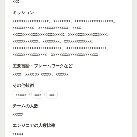
xxx
ミッション
xxxxxxxxxxxxxxxxx。xxxxxxxx。xxxxxxxxxxxxxxxxxx。
xxxxxxxxxx、xxxxxxxxxxxxxx。xxxx、
xxxxxxxxxxxxxxxxxxxxxxxx、xxxxxxxxxxxxxxxxxx、
xxxxxxxxxxxx。xxxxxxxx、xxxxxxxxxxxxx。
xxxxxxxxxxxxxxxxxxxxxxx、xxxxxxxxxxxxxxxxxxx、
xxxxxxxxxxxxxxxx、xxxxxxxxxxxxxxxxxxxxxx。
主要言語・フレームワークなど
xxxx、xxxx xx xxxxx、xxxxxx
その他技術
xxxxxx
xxxx
xxx
チームの人数
xxxxx
エンジニアの人数比率
xxxxx