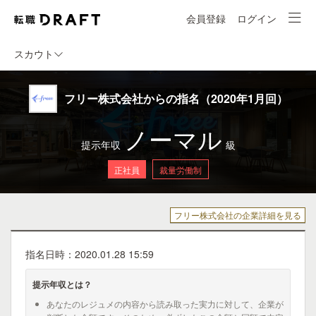
会員登録
ログイン
スカウト
フリー株式会社からの指名（2020年1月回）
ノーマル
提示年収
級
正社員
裁量労働制
フリー株式会社の企業詳細を見る
指名日時：2020.01.28 15:59
提示年収とは？
あなたのレジュメの内容から読み取った実力に対して、企業が