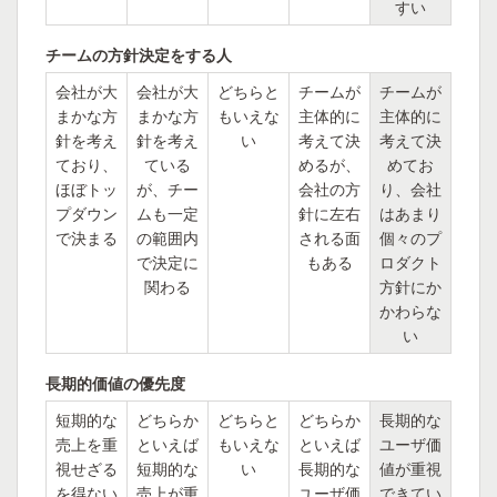
すい
チームの方針決定をする人
会社が大
会社が大
どちらと
チームが
チームが
まかな方
まかな方
もいえな
主体的に
主体的に
針を考え
針を考え
い
考えて決
考えて決
ており、
ている
めるが、
めてお
ほぼトッ
が、チー
会社の方
り、会社
プダウン
ムも一定
針に左右
はあまり
で決まる
の範囲内
される面
個々のプ
で決定に
もある
ロダクト
関わる
方針にか
かわらな
い
長期的価値の優先度
短期的な
どちらか
どちらと
どちらか
長期的な
売上を重
といえば
もいえな
といえば
ユーザ価
視せざる
短期的な
い
長期的な
値が重視
を得ない
売上が重
ユーザ価
できてい