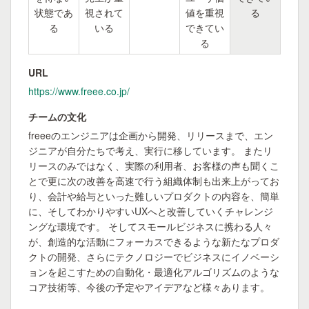
状態であ
視されて
値を重視
る
る
いる
できてい
る
URL
https://www.freee.co.jp/
チームの文化
freeeのエンジニアは企画から開発、リリースまで、エン
ジニアが自分たちで考え、実行に移しています。 またリ
リースのみではなく、実際の利用者、お客様の声も聞くこ
とで更に次の改善を高速で行う組織体制も出来上がってお
り、会計や給与といった難しいプロダクトの内容を、簡単
に、そしてわかりやすいUXへと改善していくチャレンジ
ングな環境です。 そしてスモールビジネスに携わる人々
が、創造的な活動にフォーカスできるような新たなプロダ
クトの開発、さらにテクノロジーでビジネスにイノベーシ
ョンを起こすための自動化・最適化アルゴリズムのような
コア技術等、今後の予定やアイデアなど様々あります。