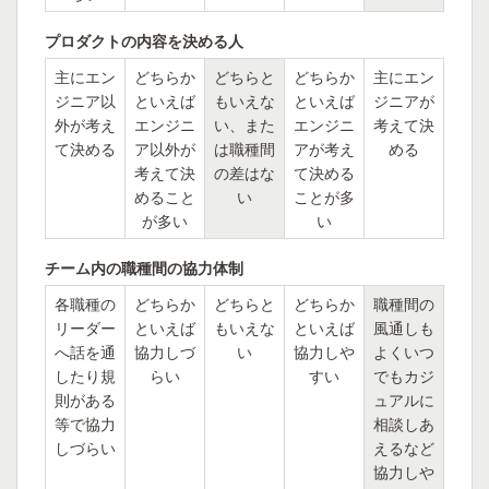
プロダクトの内容を決める人
主にエン
どちらか
どちらと
どちらか
主にエン
ジニア以
といえば
もいえな
といえば
ジニアが
外が考え
エンジニ
い、また
エンジニ
考えて決
て決める
ア以外が
は職種間
アが考え
める
考えて決
の差はな
て決める
めること
い
ことが多
が多い
い
チーム内の職種間の協力体制
各職種の
どちらか
どちらと
どちらか
職種間の
リーダー
といえば
もいえな
といえば
風通しも
へ話を通
協力しづ
い
協力しや
よくいつ
したり規
らい
すい
でもカジ
則がある
ュアルに
等で協力
相談しあ
しづらい
えるなど
協力しや