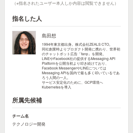
（※指名されたユーザー本人しか内容は閲覧できません）
指名した人
島田想
1994年東京都出身。株式会社ZEALS CTO。
同社創業時よりプロダクト開発に携わり、世界初
のチャットボット広告「fanp」を開発。
LINEやFacebook社の提供するMessaging API
Platformを公開当初より叩き続けており、
Facebook MessengerやLINEについては
Messaging APIを国内で最も多く叩いているであ
ろう人間の一人。
サービス安定化のために、GCP環境へ
Kubernetesを導入
所属先候補
チーム名
テクノロジー開発