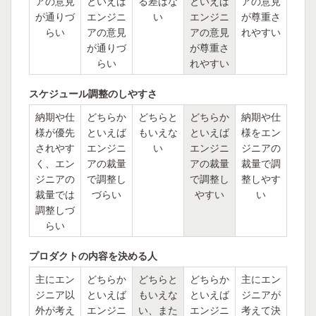
アの意見
といえば
る差はな
といえば
アの意見
が通りづ
エンジニ
い
エンジニ
が尊重さ
らい
アの意見
アの意見
れやすい
が通りづ
が尊重さ
らい
れやすい
スケジュール調整のしやすさ
納期や仕
どちらか
どちらと
どちらか
納期や仕
様が優先
といえば
もいえな
といえば
様をエン
されやす
エンジニ
い
エンジニ
ジニアの
く、エン
アの裁量
アの裁量
裁量で調
ジニアの
で調整し
で調整し
整しやす
裁量では
づらい
やすい
い
調整しづ
らい
プロダクトの内容を決める人
主にエン
どちらか
どちらと
どちらか
主にエン
ジニア以
といえば
もいえな
といえば
ジニアが
外が考え
エンジニ
い、また
エンジニ
考えて決