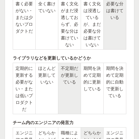
書く必要
全く書け
書く文化
書く文化
必要な分
がない・
ていない
がまだ浸
は浸透し
は書けて
または少
透してお
ている
いる
ないプロ
らず、必
が、まだ
ダクトだ
要な分は
必要な分
書けてい
は書けて
ない
いない
ライブラリなどを更新しているかどうか
定期的に
ほとんど
不定期だ
期間を決
期間を決
更新する
更新して
が更新し
めて定期
めて定期
必要がな
いない
ている
的に更新
的に自動
い・また
している
で更新し
は低いプ
ている
ロダクト
だ
チーム内のエンジニアの発言力
エンジニ
どちらか
職種によ
どちらか
エンジニ