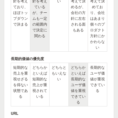
針を考え
針を考え
い
考えて決
考えて決
ており、
ている
めるが、
めてお
ほぼトッ
が、チー
会社の方
り、会社
プダウン
ムも一定
針に左右
はあまり
で決まる
の範囲内
される面
個々のプ
で決定に
もある
ロダクト
関わる
方針にか
かわらな
い
長期的価値の優先度
短期的な
どちらか
どちらと
どちらか
長期的な
売上を重
といえば
もいえな
といえば
ユーザ価
視せざる
短期的な
い
長期的な
値が重視
を得ない
売上が重
ユーザ価
できてい
状態であ
視されて
値を重視
る
る
いる
できてい
る
URL