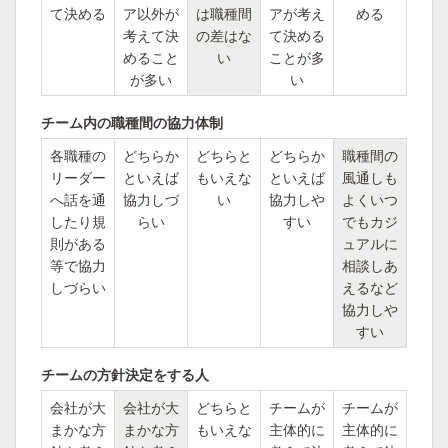
て決める
ア以外が
は職種間
アが考え
める
考えて決
の差はな
て決める
めること
い
ことが多
が多い
い
チーム内の職種間の協力体制
各職種の
どちらか
どちらと
どちらか
職種間の
リーダー
といえば
もいえな
といえば
風通しも
へ話を通
協力しづ
い
協力しや
よくいつ
したり規
らい
すい
でもカジ
則がある
ュアルに
等で協力
相談しあ
しづらい
えるなど
協力しや
すい
チームの方針決定をする人
会社が大
会社が大
どちらと
チームが
チームが
まかな方
まかな方
もいえな
主体的に
主体的に