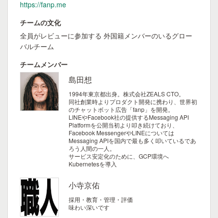
https://fanp.me
チームの文化
全員がレビューに参加する 外国籍メンバーのいるグロー
バルチーム
チームメンバー
島田想
1994年東京都出身。株式会社ZEALS CTO。
同社創業時よりプロダクト開発に携わり、世界初
のチャットボット広告「fanp」を開発。
LINEやFacebook社の提供するMessaging API
Platformを公開当初より叩き続けており、
Facebook MessengerやLINEについては
Messaging APIを国内で最も多く叩いているであ
ろう人間の一人。
サービス安定化のために、GCP環境へ
Kubernetesを導入
小寺京佑
採用・教育・管理・評価
味わい深いです