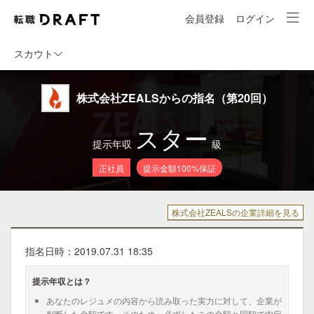
会員登録
ログイン
スカウト
株式会社ZEALSからの指名（第20回）
スター
提示年収
級
正社員
提示金額100%保証
株式会社ZEALSの企業詳細を見る
指名日時：2019.07.31 18:35
提示年収とは？
あなたのレジュメの内容から読み取った実力に対して、企業が
判断した金額です。そのため、必ずしもこの金額と同額で内定