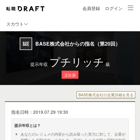
会員登録
ログイン
スカウト
BASE株式会社からの指名（第20回）
プチリッチ
提示年収
級
正社員
BASE株式会社の企業詳細を見る
指名日時：2019.07.29 19:30
提示年収とは？
あなたのレジュメの内容から読み取った実力に対して、企業が
判断した金額です。そのため、必ずしもこの金額と同額で内定