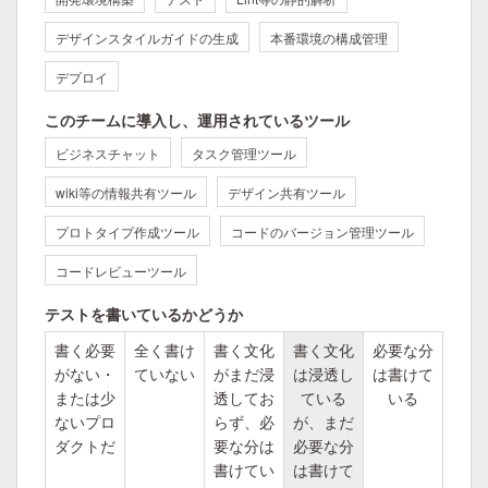
デザインスタイルガイドの生成
本番環境の構成管理
デプロイ
このチームに導入し、運用されているツール
ビジネスチャット
タスク管理ツール
wiki等の情報共有ツール
デザイン共有ツール
プロトタイプ作成ツール
コードのバージョン管理ツール
コードレビューツール
テストを書いているかどうか
書く必要
全く書け
書く文化
書く文化
必要な分
がない・
ていない
がまだ浸
は浸透し
は書けて
または少
透してお
ている
いる
ないプロ
らず、必
が、まだ
ダクトだ
要な分は
必要な分
書けてい
は書けて