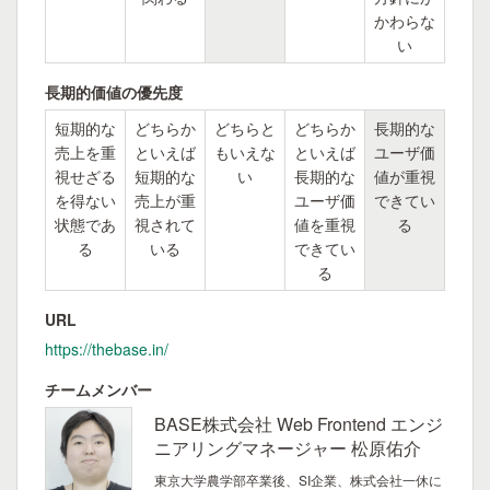
かわらな
い
長期的価値の優先度
短期的な
どちらか
どちらと
どちらか
長期的な
売上を重
といえば
もいえな
といえば
ユーザ価
視せざる
短期的な
い
長期的な
値が重視
を得ない
売上が重
ユーザ価
できてい
状態であ
視されて
値を重視
る
る
いる
できてい
る
URL
https://thebase.in/
チームメンバー
BASE株式会社 Web Frontend エンジ
ニアリングマネージャー 松原佑介
東京大学農学部卒業後、SI企業、株式会社一休に