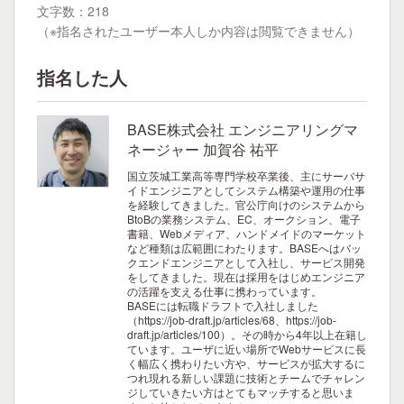
文字数：218
（※指名されたユーザー本人しか内容は閲覧できません）
指名した人
BASE株式会社 エンジニアリングマ
ネージャー 加賀谷 祐平
国立茨城工業高等専門学校卒業後、主にサーバサ
イドエンジニアとしてシステム構築や運用の仕事
を経験してきました。官公庁向けのシステムから
BtoBの業務システム、EC、オークション、電子
書籍、Webメディア、ハンドメイドのマーケット
など種類は広範囲にわたります。BASEへはバッ
クエンドエンジニアとして入社し、サービス開発
をしてきました。現在は採用をはじめエンジニア
の活躍を支える仕事に携わっています。
BASEには転職ドラフトで入社しました
（https://job-draft.jp/articles/68、https://job-
draft.jp/articles/100）。その時から4年以上在籍し
ています。ユーザに近い場所でWebサービスに長
く幅広く携わりたい方や、サービスが拡大するに
つれ現れる新しい課題に技術とチームでチャレン
ジしていきたい方はとてもマッチすると思いま