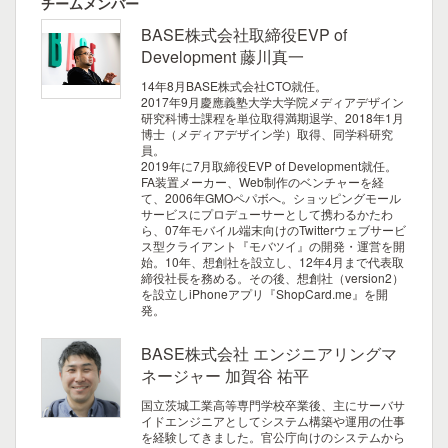
チームメンバー
BASE株式会社取締役EVP of
Development 藤川真一
14年8月BASE株式会社CTO就任。
2017年9月慶應義塾大学大学院メディアデザイン
研究科博士課程を単位取得満期退学、2018年1月
博士（メディアデザイン学）取得、同学科研究
員。
2019年に7月取締役EVP of Development就任。
FA装置メーカー、Web制作のベンチャーを経
て、2006年GMOペパボへ。ショッピングモール
サービスにプロデューサーとして携わるかたわ
ら、07年モバイル端末向けのTwitterウェブサービ
ス型クライアント『モバツイ』の開発・運営を開
始。10年、想創社を設立し、12年4月まで代表取
締役社長を務める。その後、想創社（version2）
を設立しiPhoneアプリ『ShopCard.me』を開
発。
BASE株式会社 エンジニアリングマ
ネージャー 加賀谷 祐平
国立茨城工業高等専門学校卒業後、主にサーバサ
イドエンジニアとしてシステム構築や運用の仕事
を経験してきました。官公庁向けのシステムから