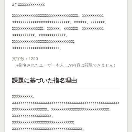
## xxxxxxxxxxxxx
xxxxxxxxxxxxxxxxxxxxxxxxxxxxxxxx。xxxxxxxxxx、
xxxxxxxxxxxxxxxxxxxxxxxxxxxx。xxxxxx、xxxxxxx、
xxxxxxxxxxxxxxx。xxxxxx、xxxxxxx、xxxxxxxxxx、
xxxxxxxxxxx、xxxxxxxxxxxxx、
xxxxxxxxxxxxxxxxxxxxxxxxxxxxxx、
xxxxxxxxxxxxxxxxxxxxxxx。
文字数：1290
（※指名されたユーザー本人しか内容は閲覧できません）
課題に基づいた指名理由
xxxxxxxxxx、
xxxxxxxxxxxxxxxxxxxxxxxxxxxxxxxxxxxxxxxxxxxxxxxxxxxx
xxxxxxxxxxxxxxxxx。xxxxxxxxxxxxxxxxxxxxxxxxxxxx、
xxxxxxxxxxxxxxxxxxx。
xxxxxxxxxxxxxxxxxxxxxxxxxxxxxx
xxxxxxxxxxxxxxxxxxxxxxxxxxxxxxxxxx。