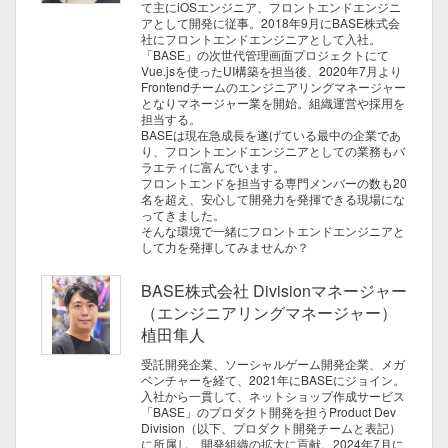
て主にiOSエンジニア、フロントエンドエンジニ
アとして開発に従事。2018年9月にBASE株式会
社にフロントエンドエンジニアとして入社。
「BASE」の次世代管理画面プロジェクトにて
Vue.jsを使ったUI構築を担当後、2020年7月より
Frontendチームのエンジニアリングマネージャー
となりマネージャー業を開始。組織運営や採用を
担当する。
BASEは現在急成長を遂げている最中の企業であ
り、フロントエンドエンジニアとしての業務もバ
ラエティに富んでいます。
フロントエンドを担当する専門メンバーの数も20
名を超え、安心して開発力を発揮できる現場にな
ってきました。
そんな環境で一緒にフロントエンドエンジニアと
して力を発揮してみませんか？
BASE株式会社 Divisionマネージャー
（エンジニアリングマネージャー）
植田隼人
受託開発企業、ソーシャルゲーム開発企業、メガ
ベンチャーを経て、2021年にBASEにジョイン。
入社から一貫して、ネットショップ作成サービス
「BASE」のプロダクト開発を担うProduct Dev
Division（以下、プロダクト開発チームと表記）
に所属し、開発組織の拡大に貢献。2024年7月に