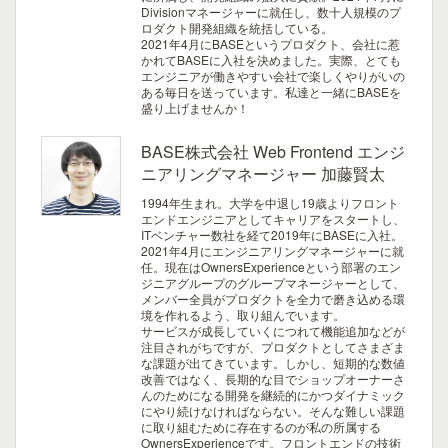
Divisionマネージャーに就任し、数十人規模のプ
ロダクト開発組織を統括している。
2021年4月にBASEというプロダクト、会社に惹
かれてBASEに入社を決めました。実際、とても
エンジニアが働きやすい会社で楽しくやりがいの
ある毎日を送っています。私達と一緒にBASEを
盛り上げませんか！
BASE株式会社 Web Frontend エンジ
ニアリングマネージャー 加藤賢太
1994年生まれ。大学を中退し19歳よりフロント
エンドエンジニアとしてキャリアをスタートし、
ITベンチャー数社を経て2019年にBASEに入社。
2021年4月にエンジニアリングマネージャーに就
任。現在はOwnersExperienceという部署のエン
ジニアグループのグループマネージャーとして、
メンバー全員がプロダクトを全力で磨き込める環
境を作れるよう、取り組んでいます。
サービスが成長していくにつれて機能追加などが
注目されがちですが、プロダクトとしてさまざま
な課題が出てきています。しかし、短期的な数値
改善ではなく、長期的な目でショップオーナーさ
んのためになる開発を継続的にかつダイナミック
にやり続けなければならない。そんな難しい課題
に取り組むために存在するのが私の所属する
OwnersExperienceです。フロントエンドの技術