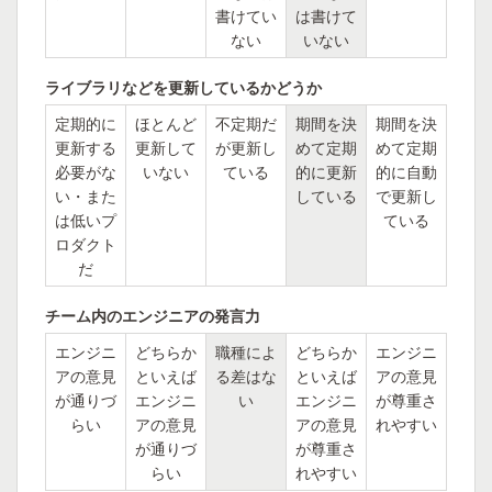
書けてい
は書けて
ない
いない
ライブラリなどを更新しているかどうか
定期的に
ほとんど
不定期だ
期間を決
期間を決
更新する
更新して
が更新し
めて定期
めて定期
必要がな
いない
ている
的に更新
的に自動
い・また
している
で更新し
は低いプ
ている
ロダクト
だ
チーム内のエンジニアの発言力
エンジニ
どちらか
職種によ
どちらか
エンジニ
アの意見
といえば
る差はな
といえば
アの意見
が通りづ
エンジニ
い
エンジニ
が尊重さ
らい
アの意見
アの意見
れやすい
が通りづ
が尊重さ
らい
れやすい