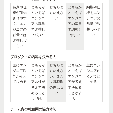
納期や仕
どちらか
どちらと
どちらか
納期や仕
様が優先
といえば
もいえな
といえば
様をエン
されやす
エンジニ
い
エンジニ
ジニアの
く、エン
アの裁量
アの裁量
裁量で調
ジニアの
で調整し
で調整し
整しやす
裁量では
づらい
やすい
い
調整しづ
らい
プロダクトの内容を決める人
主にエン
どちらか
どちらと
どちらか
主にエン
ジニア以
といえば
もいえな
といえば
ジニアが
外が考え
エンジニ
い、また
エンジニ
考えて決
て決める
ア以外が
は職種間
アが考え
める
考えて決
の差はな
て決める
めること
い
ことが多
が多い
い
チーム内の職種間の協力体制