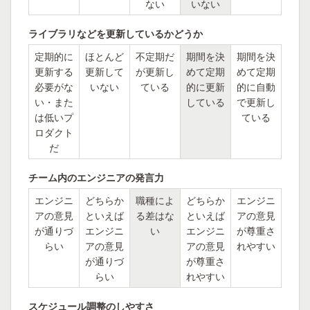
ない
いない
ライブラリなどを更新しているかどうか
定期的に
ほとんど
不定期だ
期間を決
期間を決
更新する
更新して
が更新し
めて定期
めて定期
必要がな
いない
ている
的に更新
的に自動
い・また
している
で更新し
は低いプ
ている
ロダクト
だ
チーム内のエンジニアの発言力
エンジニ
どちらか
職種によ
どちらか
エンジニ
アの意見
といえば
る差はな
といえば
アの意見
が通りづ
エンジニ
い
エンジニ
が尊重さ
らい
アの意見
アの意見
れやすい
が通りづ
が尊重さ
らい
れやすい
スケジュール調整のしやすさ