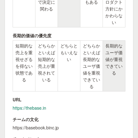
で決定に
もある
ロダクト
関わる
方針にか
かわらな
い
長期的価値の優先度
短期的な
どちらか
どちらと
どちらか
長期的な
売上を重
といえば
もいえな
といえば
ユーザ価
視せざる
短期的な
い
長期的な
値が重視
を得ない
売上が重
ユーザ価
できてい
状態であ
視されて
値を重視
る
る
いる
できてい
る
URL
https://thebase.in
チームの文化
https://basebook.binc.jp