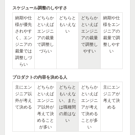
スケジュール調整のしやすさ
納期や仕
どちらか
どちらと
どちらか
納期や仕
様が優先
といえば
もいえな
といえば
様をエン
されやす
エンジニ
い
エンジニ
ジニアの
く、エン
アの裁量
アの裁量
裁量で調
ジニアの
で調整し
で調整し
整しやす
裁量では
づらい
やすい
い
調整しづ
らい
プロダクトの内容を決める人
主にエン
どちらか
どちらと
どちらか
主にエン
ジニア以
といえば
もいえな
といえば
ジニアが
外が考え
エンジニ
い、また
エンジニ
考えて決
て決める
ア以外が
は職種間
アが考え
める
考えて決
の差はな
て決める
めること
い
ことが多
が多い
い