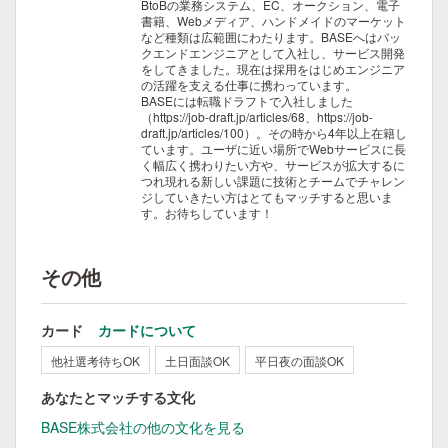
BtoBの業務システム、EC、オークション、電子
書籍、Webメディア、ハンドメイドのマーケット
など種類は広範囲にわたります。BASEへはバッ
クエンドエンジニアとして入社し、サービス開発
をしてきました。現在は採用をはじめエンジニア
の活躍を支える仕事に携わっています。
BASEには転職ドラフトで入社しました
（https://job-draft.jp/articles/68、https://job-
draft.jp/articles/100）。その時から4年以上在籍し
ています。ユーザに近い場所でWebサービスに長
く幅広く携わりたい方や、サービスが拡大するに
つれ現れる新しい課題に技術とチームでチャレン
ジしていきたい方はとてもマッチすると思いま
す。お待ちしています！
その他
カード
カードについて
他社選考待ちOK
土日面談OK
平日夜の面談OK
あなたとマッチする文化
BASE株式会社の他の文化を見る