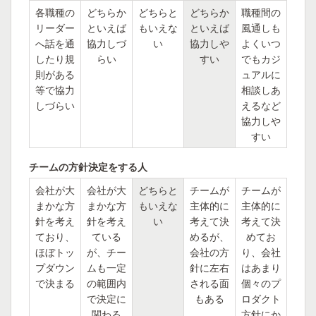
各職種の
どちらか
どちらと
どちらか
職種間の
リーダー
といえば
もいえな
といえば
風通しも
へ話を通
協力しづ
い
協力しや
よくいつ
したり規
らい
すい
でもカジ
則がある
ュアルに
等で協力
相談しあ
しづらい
えるなど
協力しや
すい
チームの方針決定をする人
会社が大
会社が大
どちらと
チームが
チームが
まかな方
まかな方
もいえな
主体的に
主体的に
針を考え
針を考え
い
考えて決
考えて決
ており、
ている
めるが、
めてお
ほぼトッ
が、チー
会社の方
り、会社
プダウン
ムも一定
針に左右
はあまり
で決まる
の範囲内
される面
個々のプ
で決定に
もある
ロダクト
関わる
方針にか