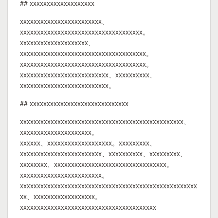
## xxxxxxxxxxxxxxxxxxx
xxxxxxxxxxxxxxxxxxxxxxxx、
xxxxxxxxxxxxxxxxxxxxxxxxxxxxxxxxxxxx。
xxxxxxxxxxxxxxxxxxxx、
xxxxxxxxxxxxxxxxxxxxxxxxxxxxxxxxxxxxx。
xxxxxxxxxxxxxxxxxxxxxxxxxxxxxxxxxxxxx。
xxxxxxxxxxxxxxxxxxxxxxxxxx、xxxxxxxxxx、
xxxxxxxxxxxxxxxxxxxxxxxxxx。
## xxxxxxxxxxxxxxxxxxxxxxxxxxxxx
xxxxxxxxxxxxxxxxxxxxxxxxxxxxxxxxxxxxxxxxxxxxxxxx、
xxxxxxxxxxxxxxxxxxxxx。
xxxxxx、xxxxxxxxxxxxxxxxxxx。xxxxxxxxx、
xxxxxxxxxxxxxxxxxxxxxxxx、xxxxxxxxxx、xxxxxxxxx、
xxxxxxxx、xxxxxxxxxxxxxxxxxxxxxxxxxxxxxxxxx。
xxxxxxxxxxxxxxxxxxxxxxxx。
xxxxxxxxxxxxxxxxxxxxxxxxxxxxxxxxxxxxxxxxxxxxxxxxxxxx
xx、xxxxxxxxxxxxxxxxxx。
xxxxxxxxxxxxxxxxxxxxxxxxxxxxxxxxxxxxxxxx