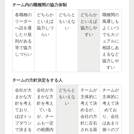
チーム内の職種間の協力体制
各職種の
どちらか
どちらと
どちらか
職種間の
リーダー
といえば
もいえな
といえば
風通しも
へ話を通
協力しづ
い
協力しや
よくいつ
したり規
らい
すい
でもカジ
則がある
ュアルに
等で協力
相談しあ
しづらい
えるなど
協力しや
すい
チームの方針決定をする人
会社が大
会社が大
どちらと
チームが
チームが
まかな方
まかな方
もいえな
主体的に
主体的に
針を考え
針を考え
い
考えて決
考えて決
ており、
ている
めるが、
めてお
ほぼトッ
が、チー
会社の方
り、会社
プダウン
ムも一定
針に左右
はあまり
で決まる
の範囲内
される面
個々のプ