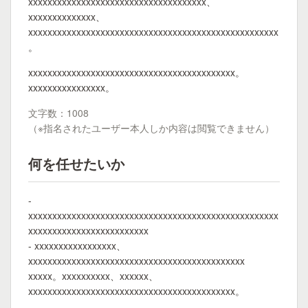
xxxxxxxxxxxxxxxxxxxxxxxxxxxxxxxxxxxxx、
xxxxxxxxxxxxxx、
xxxxxxxxxxxxxxxxxxxxxxxxxxxxxxxxxxxxxxxxxxxxxxxxxxxx
。
xxxxxxxxxxxxxxxxxxxxxxxxxxxxxxxxxxxxxxxxxxx。
xxxxxxxxxxxxxxxx。
文字数：1008
（※指名されたユーザー本人しか内容は閲覧できません）
何を任せたいか
-
xxxxxxxxxxxxxxxxxxxxxxxxxxxxxxxxxxxxxxxxxxxxxxxxxxxx
xxxxxxxxxxxxxxxxxxxxxxxxx
- xxxxxxxxxxxxxxxxx、
xxxxxxxxxxxxxxxxxxxxxxxxxxxxxxxxxxxxxxxxxxxxx
xxxxx。xxxxxxxxxx、xxxxxx、
xxxxxxxxxxxxxxxxxxxxxxxxxxxxxxxxxxxxxxxxxxx。