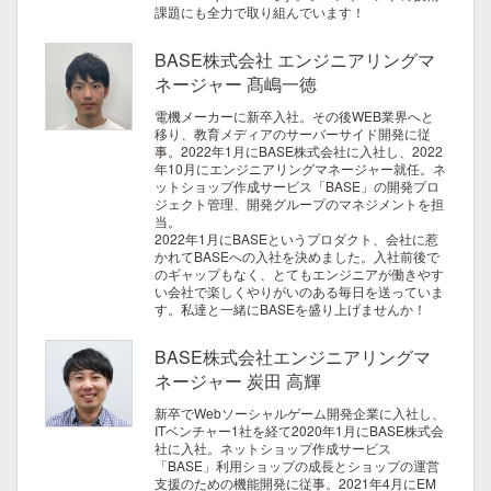
課題にも全力で取り組んでいます！
BASE株式会社 エンジニアリングマ
ネージャー 髙嶋一徳
電機メーカーに新卒入社。その後WEB業界へと
移り、教育メディアのサーバーサイド開発に従
事。2022年1月にBASE株式会社に入社し、2022
年10月にエンジニアリングマネージャー就任。ネ
ットショップ作成サービス「BASE」の開発プロ
ジェクト管理、開発グループのマネジメントを担
当。
2022年1月にBASEというプロダクト、会社に惹
かれてBASEへの入社を決めました。入社前後で
のギャップもなく、とてもエンジニアが働きやす
い会社で楽しくやりがいのある毎日を送っていま
す。私達と一緒にBASEを盛り上げませんか！
BASE株式会社エンジニアリングマ
ネージャー 炭田 高輝
新卒でWebソーシャルゲーム開発企業に入社し、
ITベンチャー1社を経て2020年1月にBASE株式会
社に入社。ネットショップ作成サービス
「BASE」利用ショップの成長とショップの運営
支援のための機能開発に従事。2021年4月にEM