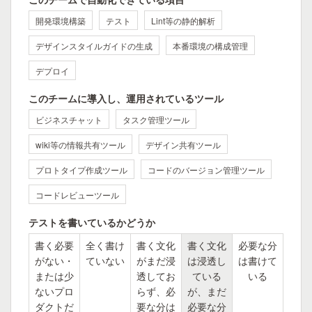
開発環境構築
テスト
Lint等の静的解析
デザインスタイルガイドの生成
本番環境の構成管理
デプロイ
このチームに導入し、運用されているツール
ビジネスチャット
タスク管理ツール
wiki等の情報共有ツール
デザイン共有ツール
プロトタイプ作成ツール
コードのバージョン管理ツール
コードレビューツール
テストを書いているかどうか
書く必要
全く書け
書く文化
書く文化
必要な分
がない・
ていない
がまだ浸
は浸透し
は書けて
または少
透してお
ている
いる
ないプロ
らず、必
が、まだ
ダクトだ
要な分は
必要な分