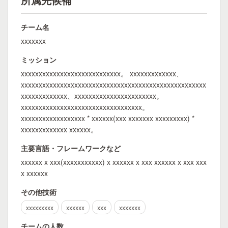
チーム名
xxxxxxx
ミッション
xxxxxxxxxxxxxxxxxxxxxxxxxxxx。 xxxxxxxxxxxxx、
xxxxxxxxxxxxxxxxxxxxxxxxxxxxxxxxxxxxxxxxxxxxxxxxxxxx
xxxxxxxxxxxxx、xxxxxxxxxxxxxxxxxxxxxxx。
xxxxxxxxxxxxxxxxxxxxxxxxxxxxxxxxxx。
xxxxxxxxxxxxxxxxxx * xxxxxx(xxx xxxxxxx xxxxxxxxx) *
xxxxxxxxxxxxx xxxxxx。
主要言語・フレームワークなど
xxxxxx x xxx(xxxxxxxxxxx) x xxxxxx x xxx xxxxxx x xxx xxx
x xxxxxx
その他技術
xxxxxxxxx
xxxxxx
xxx
xxxxxxx
チームの人数