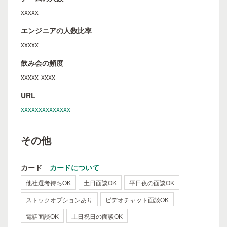
xxxxx
エンジニアの人数比率
xxxxx
飲み会の頻度
xxxxx-xxxx
URL
xxxxxxxxxxxxxx
その他
カード
カードについて
他社選考待ちOK
土日面談OK
平日夜の面談OK
ストックオプションあり
ビデオチャット面談OK
電話面談OK
土日祝日の面談OK