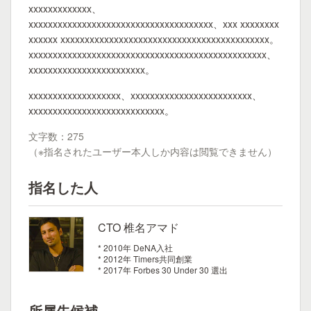
xxxxxxxxxxxxx、
xxxxxxxxxxxxxxxxxxxxxxxxxxxxxxxxxxxxxx、xxx xxxxxxxx
xxxxxx xxxxxxxxxxxxxxxxxxxxxxxxxxxxxxxxxxxxxxxxxxx。
xxxxxxxxxxxxxxxxxxxxxxxxxxxxxxxxxxxxxxxxxxxxxxxxx、
xxxxxxxxxxxxxxxxxxxxxxxx。
xxxxxxxxxxxxxxxxxxx、xxxxxxxxxxxxxxxxxxxxxxxxx、
xxxxxxxxxxxxxxxxxxxxxxxxxxxx。
文字数：275
（※指名されたユーザー本人しか内容は閲覧できません）
指名した人
CTO 椎名アマド
* 2010年 DeNA入社
* 2012年 Timers共同創業
* 2017年 Forbes 30 Under 30 選出
所属先候補