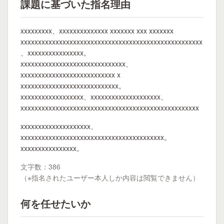
課題に基づいた指名理由
xxxxxxxxx、xxxxxxxxxxxxxx xxxxxxx xxx xxxxxxx
xxxxxxxxxxxxxxxxxxxxxxxxxxxxxxxxxxxxxxxxxxxxxxxxxxxx
、xxxxxxxxxxxxxxxx。
xxxxxxxxxxxxxxxxxxxxxxxxxxxxxx、
xxxxxxxxxxxxxxxxxxxxxxxxxxx x
xxxxxxxxxxxxxxxxxxxxxxxxxxxx。
xxxxxxxxxxxxxxxxxx、xxxxxxxxxxxxxxxxxxxx、
xxxxxxxxxxxxxxxxxxxxxxxxxxxxxxxxxxxxxxxxxxxxxxxxxxx
xxxxxxxxxxxxxxxxxxxx、
xxxxxxxxxxxxxxxxxxxxxxxxxxxxxxxxxxxxxxxxx。
xxxxxxxxxxxxxxxx。
文字数：386
（※指名されたユーザー本人しか内容は閲覧できません）
何を任せたいか