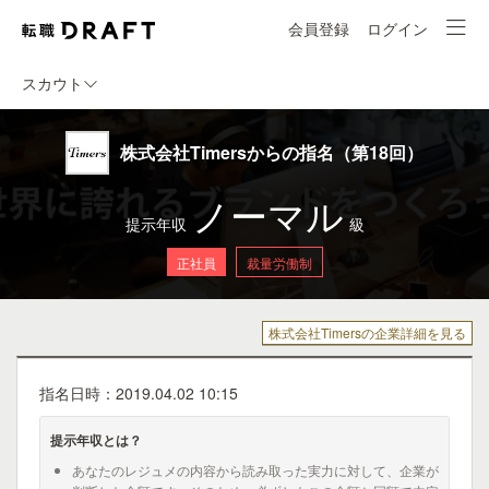
会員登録
ログイン
スカウト
株式会社Timersからの指名（第18回）
ノーマル
提示年収
級
正社員
裁量労働制
株式会社Timersの企業詳細を見る
指名日時：2019.04.02 10:15
提示年収とは？
あなたのレジュメの内容から読み取った実力に対して、企業が