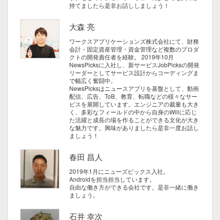
持てましたら是非お話ししましょう！
大森 亮
ワークスアプリケーションズ株式会社にて、財務
会計・固定資産管理・資金管理など複数のプロダ
クトの開発責任者を経験。 2019年10月
NewsPicksに入社し、新サービスJobPicksの開発
リーダーとしてサービス設計からコーディングま
で幅広く奮闘中。
NewsPicksはニュースアプリを基盤として、動画
配信、広告、ToB、教育、転職などの様々なサー
ビスを展開しています。エンジニアの裁量も大き
く、多彩なフィールドの中から自身のWillに応じ
た活躍と成長の場を作ることができる文化が大き
な魅力です。興味がありましたら是非一度お話し
ましょう！
春田 昌人
2019年1月にニューズピックス入社。
Androidを担当担当しています。
自由な働き方ができる会社です。是非一緒に働き
ましょう。
石井 幸次