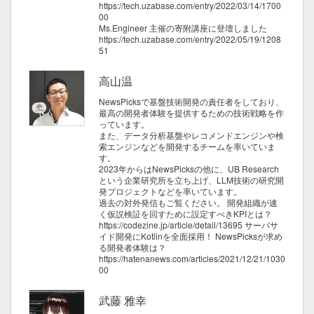
https://tech.uzabase.com/entry/2022/03/14/1700
00
Ms.Engineer 主催の寄附講座に登壇しました
https://tech.uzabase.com/entry/2022/05/19/1208
51
高山温
NewsPicksで基盤技術開発の責任者をしており、
最高の開発者体験を提供するための技術戦略を作
っています。
また、データ分析基盤やレコメンドエンジンや検
索エンジンなどを開発するチームを率いていま
す。
2023年からはNewsPicksの他に、UB Research
という企業研究所を立ち上げ、LLM技術の研究開
発プロジェクトなどを率いています。
過去の対外発信もご覧ください。
開発組織が速
く仮説検証を回すために設定すべきKPIとは？
https://codezine.jp/article/detail/13695
サーバサ
イド開発にKotlinを全面採用！ NewsPicksが求め
る開発者体験は？
https://hatenanews.com/articles/2021/12/21/1030
00
武藤 雅幸