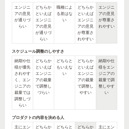
エンジニ
どちらか
職種によ
どちらか
エンジニ
アの意見
といえば
る差はな
といえば
アの意見
が通りづ
エンジニ
い
エンジニ
が尊重さ
らい
アの意見
アの意見
れやすい
が通りづ
が尊重さ
らい
れやすい
スケジュール調整のしやすさ
納期や仕
どちらか
どちらと
どちらか
納期や仕
様が優先
といえば
もいえな
といえば
様をエン
されやす
エンジニ
い
エンジニ
ジニアの
く、エン
アの裁量
アの裁量
裁量で調
ジニアの
で調整し
で調整し
整しやす
裁量では
づらい
やすい
い
調整しづ
らい
プロダクトの内容を決める人
主にエン
どちらか
どちらと
どちらか
主にエン