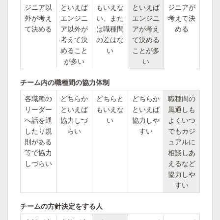
ジニア以
といえば
もいえな
といえば
ジニアが
外が考え
エンジニ
い、また
エンジニ
考えて決
て決める
ア以外が
は職種間
アが考え
める
考えて決
の差はな
て決める
めること
い
ことが多
が多い
い
チーム内の職種間の協力体制
各職種の
どちらか
どちらと
どちらか
職種間の
リーダー
といえば
もいえな
といえば
風通しも
へ話を通
協力しづ
い
協力しや
よくいつ
したり規
らい
すい
でもカジ
則がある
ュアルに
等で協力
相談しあ
しづらい
えるなど
協力しや
すい
チームの方針決定をする人