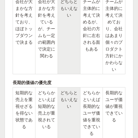
会社が大
会社が大
どちらと
チームが
チームが
まかな方
まかな方
もいえな
主体的に
主体的に
針を考え
針を考え
い
考えて決
考えて決
ており、
ている
めるが、
めてお
ほぼトッ
が、チー
会社の方
り、会社
プダウン
ムも一定
針に左右
はあまり
で決まる
の範囲内
される面
個々のプ
で決定に
もある
ロダクト
関わる
方針にか
かわらな
い
長期的価値の優先度
短期的な
どちらか
どちらと
どちらか
長期的な
売上を重
といえば
もいえな
といえば
ユーザ価
視せざる
短期的な
い
長期的な
値が重視
を得ない
売上が重
ユーザ価
できてい
状態であ
視されて
値を重視
る
る
いる
できてい
る