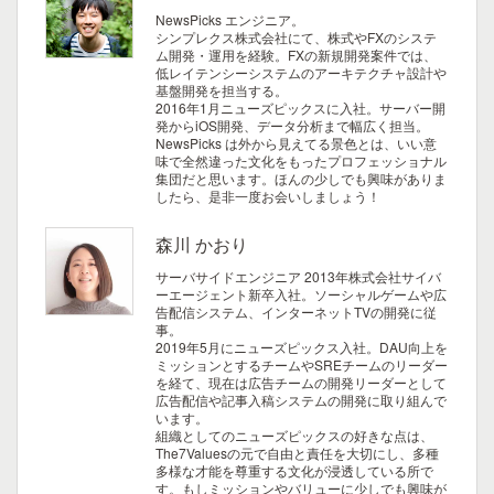
NewsPicks エンジニア。
シンプレクス株式会社にて、株式やFXのシステ
ム開発・運用を経験。FXの新規開発案件では、
低レイテンシーシステムのアーキテクチャ設計や
基盤開発を担当する。
2016年1月ニューズピックスに入社。サーバー開
発からiOS開発、データ分析まで幅広く担当。
NewsPicks は外から見えてる景色とは、いい意
味で全然違った文化をもったプロフェッショナル
集団だと思います。ほんの少しでも興味がありま
したら、是非一度お会いしましょう！
森川 かおり
サーバサイドエンジニア
2013年株式会社サイバ
ーエージェント新卒入社。ソーシャルゲームや広
告配信システム、インターネットTVの開発に従
事。
2019年5月にニューズピックス入社。DAU向上を
ミッションとするチームやSREチームのリーダー
を経て、現在は広告チームの開発リーダーとして
広告配信や記事入稿システムの開発に取り組んで
います。
組織としてのニューズピックスの好きな点は、
The7Valuesの元で自由と責任を大切にし、多種
多様な才能を尊重する文化が浸透している所で
す。もしミッションやバリューに少しでも興味が