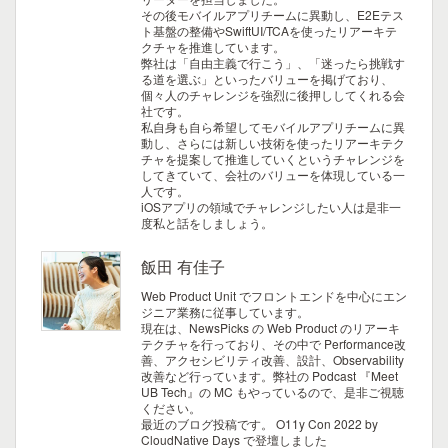
その後モバイルアプリチームに異動し、E2Eテス
ト基盤の整備やSwiftUI/TCAを使ったリアーキテ
クチャを推進しています。
弊社は「自由主義で行こう」、「迷ったら挑戦す
る道を選ぶ」といったバリューを掲げており、
個々人のチャレンジを強烈に後押ししてくれる会
社です。
私自身も自ら希望してモバイルアプリチームに異
動し、さらには新しい技術を使ったリアーキテク
チャを提案して推進していくというチャレンジを
してきていて、会社のバリューを体現している一
人です。
iOSアプリの領域でチャレンジしたい人は是非一
度私と話をしましょう。
飯田 有佳子
Web Product Unit でフロントエンドを中心にエン
ジニア業務に従事しています。
現在は、NewsPicks の Web Product のリアーキ
テクチャを行っており、その中で Performance改
善、アクセシビリティ改善、設計、Observability
改善など行っています。弊社の Podcast 『Meet
UB Tech』の MC もやっているので、是非ご視聴
ください。
最近のブログ投稿です。
O11y Con 2022 by
CloudNative Days で登壇しました