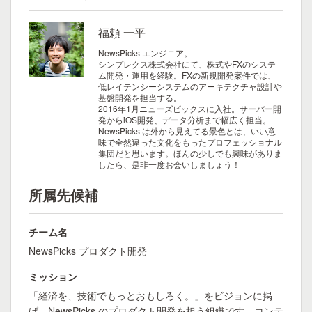
福頼 一平
NewsPicks エンジニア。
シンプレクス株式会社にて、株式やFXのシステ
ム開発・運用を経験。FXの新規開発案件では、
低レイテンシーシステムのアーキテクチャ設計や
基盤開発を担当する。
2016年1月ニューズピックスに入社。サーバー開
発からiOS開発、データ分析まで幅広く担当。
NewsPicks は外から見えてる景色とは、いい意
味で全然違った文化をもったプロフェッショナル
集団だと思います。ほんの少しでも興味がありま
したら、是非一度お会いしましょう！
所属先候補
チーム名
NewsPicks プロダクト開発
ミッション
「経済を、技術でもっとおもしろく。」をビジョンに掲
げ、NewsPicks のプロダクト開発を担う組織です。コンテ