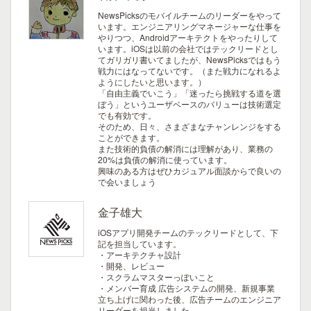
NewsPicksのモバイルチームのリーダーをやって
います。エンジニアリングマネージャーな仕事を
やりつつ、Androidアーキテクトをやったりして
います。iOSは以前の会社ではテックリードとし
てガリガリ書いてましたが、NewsPicksではもう
戦力にはなってないです。（また戦力になれるよ
ようにしたいと思います。）
「自由主義でいこう」「迷ったら挑戦する道を選
ぼう」というユーザベースのバリューは技術選定
でも有効です。
そのため、日々、さまざまなチャンレンジをする
ことができます。
また技術的負債の解消には理解があり、業務の
20%は負債の解消に使っています。
興味のある方はぜひカジュアル面談からで良いの
で会いましょう
金子雄大
iOSアプリ開発チームのテックリードとして、下
記を担当しています。
・アーキテクチャ設計
・開発、レビュー
・スクラムマスターっぽいこと
・メンバー育成
広告システムの開発、新規事業
立ち上げに関わった後、広告チームのエンジニア
リーダーを担当しました。