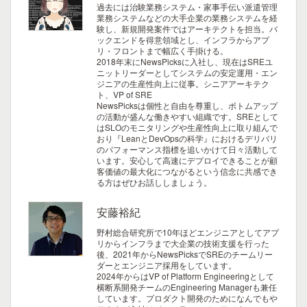
過去には治験業務システム・家事手伝い派遣管理
業務システムなどの大手企業の業務システムを経
験し、新規開発案件ではアーキテクトを担当。バ
ックエンドを得意領域とし、インフラからアプ
リ・フロントまで幅広く手掛ける。
2018年末にNewsPicksに入社し、現在はSREユ
ニットリーダーとしてシステムの安定運用・エン
ジニアの生産性向上に従事。シニアアーキテク
ト、VP of SRE
NewsPicksは個性と自由を尊重し、ボトムアップ
の活動が盛んな働きやすい組織です。SREとして
はSLOのモニタリングや生産性向上に取り組んで
おり『LeanとDevOpsの科学』におけるデリバリ
のパフォーマンス指標を追いかけて日々活動して
います。安心して高速にデプロイできることが顧
客価値の最大化につながるという信念に共感でき
る方はぜひお話ししましょう。
安藤裕紀
野村総合研究所で10年ほどエンジニアとしてアプ
リからインフラまで大企業の技術支援を行った
後、2021年からNewsPicksでSREのチームリー
ダーとエンジニア採用をしています。
2024年からはVP of Platform Engineeringとして
横断系開発チームのEngineering Managerも兼任
しています。プロダクト開発のためになんでもや