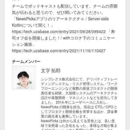
チームでポッドキャストも配信しています。チームの雰囲
気が伝わると思うので、ぜひ聞いてみてください。
「NewsPicksアプリのリアーキテクチャ / Server-side
Kotlinについて聞く！」
https://tech.uzabase.com/entry/2021/09/28/095422 「寿
司オフ会を開催しました！/ withコロナ下のコミュニケー
ション施策」
https://tech.uzabase.com/entry/2021/11/16/110427
チームメンバー
文字 拓郎
シンプレクス株式会社にて、デリバティブトレー
ディングシステム・リスク管理システム・ワーク
フローエンジンなど複数の新規プロダクトの開発
責任者を経験。大規模システムのアーキテクチャ
設計や基盤開発・マネジメントなどを担当してき
ました。 2014 年にユーザベースに入社し、
NewsPicks の開発を担当。現在は CTO／CPO と
してプロダクト開発全般を管掌するほか、課金事
業の責任者も兼務しています。
NewsPicks は外から見えてる景色とは、良い意
味で全然違った文化をもった、多様な才能が集ま
るプロフェッショナル集団だと思います。また