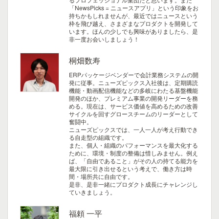
「NewsPicks = ニュースアプリ」という印象をお
持ちかもしれませんが、最近ではニュースという
枠を飛び越え、さまざまなプロダクトを開発して
います。ほんの少しでも興味がありましたら、是
非一度お会いしましょう！
桐畑数寿
ERPパッケージベンダーで会計業務システムの開
発に従事。ニューズピックス入社後は、定期購読
機能・動画配信機能などの多岐にわたる基盤機能
開発のほか、プレミアム事業の開発リーダーを務
める。現在は、サービス価値を高めるための改善
サイクルを回すグロースチームのリーダーとして
奮闘中。
ニューズピックスでは、一人一人が考え行動でき
る自走型の組織です。
また、個人・組織のパフォーマンスを最大化する
ために、環境・制度の整備は惜しみません。例え
ば、「自由であること」がその人の持てる能力を
最大限に引き出せるという考えで、働き方は時
間・場所共に自由です。
是非、是非一緒にプロダクト成長にチャレンジし
ていきましょう。
福頼 一平