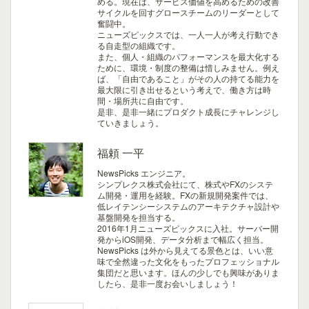
める。現在は、サービス価値を高めるための改善
サイクルを回すグロースチームのリーダーとして
奮闘中。
ニューズピックスでは、一人一人が考え行動でき
る自走型の組織です。
また、個人・組織のパフォーマンスを最大化する
ために、環境・制度の整備は惜しみません。例え
ば、「自由であること」がその人の持てる能力を
最大限に引き出せるという考えで、働き方は時
間・場所共に自由です。
是非、是非一緒にプロダクト成長にチャレンジし
ていきましょう。
福頼 一平
NewsPicks エンジニア。
シンプレクス株式会社にて、株式やFXのシステ
ム開発・運用を経験。FXの新規開発案件では、
低レイテンシーシステムのアーキテクチャ設計や
基盤開発を担当する。
2016年1月ニューズピックスに入社。サーバー開
発からiOS開発、データ分析まで幅広く担当。
NewsPicks は外から見えてる景色とは、いい意
味で全然違った文化をもったプロフェッショナル
集団だと思います。ほんの少しでも興味がありま
したら、是非一度お会いしましょう！