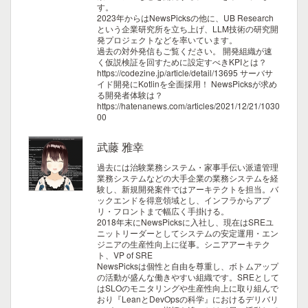
す。
2023年からはNewsPicksの他に、UB Research
という企業研究所を立ち上げ、LLM技術の研究開
発プロジェクトなどを率いています。
過去の対外発信もご覧ください。
開発組織が速
く仮説検証を回すために設定すべきKPIとは？
https://codezine.jp/article/detail/13695
サーバサ
イド開発にKotlinを全面採用！ NewsPicksが求め
る開発者体験は？
https://hatenanews.com/articles/2021/12/21/1030
00
武藤 雅幸
過去には治験業務システム・家事手伝い派遣管理
業務システムなどの大手企業の業務システムを経
験し、新規開発案件ではアーキテクトを担当。バ
ックエンドを得意領域とし、インフラからアプ
リ・フロントまで幅広く手掛ける。
2018年末にNewsPicksに入社し、現在はSREユ
ニットリーダーとしてシステムの安定運用・エン
ジニアの生産性向上に従事。シニアアーキテク
ト、VP of SRE
NewsPicksは個性と自由を尊重し、ボトムアップ
の活動が盛んな働きやすい組織です。SREとして
はSLOのモニタリングや生産性向上に取り組んで
おり『LeanとDevOpsの科学』におけるデリバリ