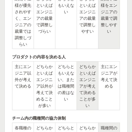
様が優先
といえば
もいえな
といえば
様をエン
されやす
エンジニ
い
エンジニ
ジニアの
く、エン
アの裁量
アの裁量
裁量で調
ジニアの
で調整し
で調整し
整しやす
裁量では
づらい
やすい
い
調整しづ
らい
プロダクトの内容を決める人
主にエン
どちらか
どちらと
どちらか
主にエン
ジニア以
といえば
もいえな
といえば
ジニアが
外が考え
エンジニ
い、また
エンジニ
考えて決
て決める
ア以外が
は職種間
アが考え
める
考えて決
の差はな
て決める
めること
い
ことが多
が多い
い
チーム内の職種間の協力体制
各職種の
どちらか
どちらと
どちらか
職種間の