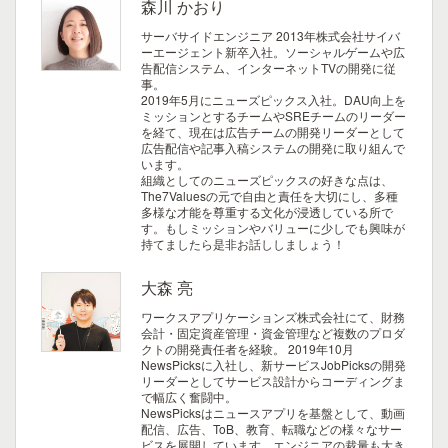
森川 かおり
サーバサイドエンジニア
2013年株式会社サイバ
ーエージェント新卒入社。ソーシャルゲームや広
告配信システム、インターネットTVの開発に従
事。
2019年5月にニューズピックス入社。DAU向上を
ミッションとするチームやSREチームのリーダー
を経て、現在は広告チームの開発リーダーとして
広告配信や記事入稿システムの開発に取り組んで
います。
組織としてのニューズピックスの好きな点は、
The7Valuesの元で自由と責任を大切にし、多種
多様な才能を尊重する文化が浸透している所で
す。もしミッションやバリューに少しでも興味が
持てましたら是非お話ししましょう！
大森 亮
ワークスアプリケーションズ株式会社にて、財務
会計・固定資産管理・資金管理など複数のプロダ
クトの開発責任者を経験。 2019年10月
NewsPicksに入社し、新サービスJobPicksの開発
リーダーとしてサービス設計からコーディングま
で幅広く奮闘中。
NewsPicksはニュースアプリを基盤として、動画
配信、広告、ToB、教育、転職などの様々なサー
ビスを展開しています。エンジニアの裁量も大き