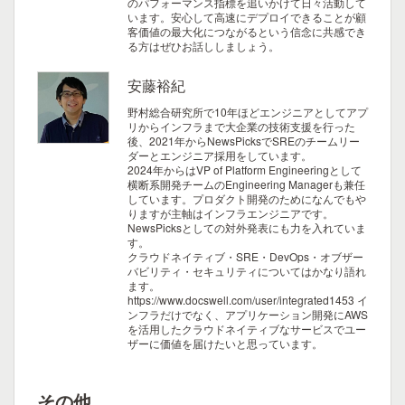
のパフォーマンス指標を追いかけて日々活動して
います。安心して高速にデプロイできることが顧
客価値の最大化につながるという信念に共感でき
る方はぜひお話ししましょう。
安藤裕紀
野村総合研究所で10年ほどエンジニアとしてアプ
リからインフラまで大企業の技術支援を行った
後、2021年からNewsPicksでSREのチームリー
ダーとエンジニア採用をしています。
2024年からはVP of Platform Engineeringとして
横断系開発チームのEngineering Managerも兼任
しています。プロダクト開発のためになんでもや
りますが主軸はインフラエンジニアです。
NewsPicksとしての対外発表にも力を入れていま
す。
クラウドネイティブ・SRE・DevOps・オブザー
バビリティ・セキュリティについてはかなり語れ
ます。
https://www.docswell.com/user/integrated1453
イ
ンフラだけでなく、アプリケーション開発にAWS
を活用したクラウドネイティブなサービスでユー
ザーに価値を届けたいと思っています。
その他