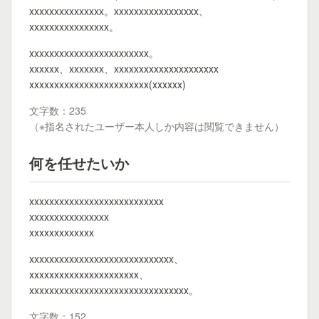
xxxxxxxxxxxxxxx。xxxxxxxxxxxxxxxxx、
xxxxxxxxxxxxxxxx。
xxxxxxxxxxxxxxxxxxxxxxxx。
xxxxxx、xxxxxxx、xxxxxxxxxxxxxxxxxxxxx
xxxxxxxxxxxxxxxxxxxxxxxx(xxxxxx)
文字数：235
（※指名されたユーザー本人しか内容は閲覧できません）
何を任せたいか
xxxxxxxxxxxxxxxxxxxxxxxxxxx
xxxxxxxxxxxxxxxx
xxxxxxxxxxxxx
xxxxxxxxxxxxxxxxxxxxxxxxxxxxx、
xxxxxxxxxxxxxxxxxxxxxx、
xxxxxxxxxxxxxxxxxxxxxxxxxxxxxxxx。
文字数：152