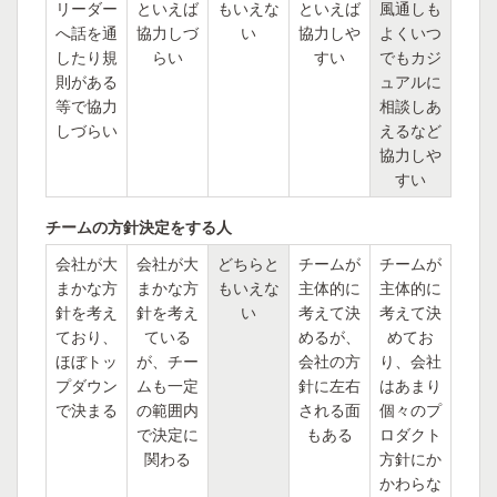
リーダー
といえば
もいえな
といえば
風通しも
へ話を通
協力しづ
い
協力しや
よくいつ
したり規
らい
すい
でもカジ
則がある
ュアルに
等で協力
相談しあ
しづらい
えるなど
協力しや
すい
チームの方針決定をする人
会社が大
会社が大
どちらと
チームが
チームが
まかな方
まかな方
もいえな
主体的に
主体的に
針を考え
針を考え
い
考えて決
考えて決
ており、
ている
めるが、
めてお
ほぼトッ
が、チー
会社の方
り、会社
プダウン
ムも一定
針に左右
はあまり
で決まる
の範囲内
される面
個々のプ
で決定に
もある
ロダクト
関わる
方針にか
かわらな