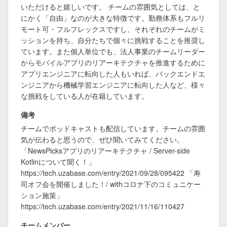
いただけると嬉しいです。 チームの雰囲気としては、と
にかく「自由」なのが大きな特徴です。勤務体系もフルリ
モート可・フルフレックスですし、それぞれのチームがミ
ッションを持ち、自分たちで個々に挑戦することを推奨し
ています。また個人単位でも、法人事業のチームリーダー
からモバイルアプリのリアーキテクチャを推進するために
アプリエンジニアに転向した人もいれば、バックエンドエ
ンジニアから機械学習エンジニアに転向した人など、様々
な挑戦をしている人が在籍しています。
備考
チームでポッドキャストも配信しています。チームの雰囲
気が伝わると思うので、ぜひ聞いてみてください。
「NewsPicksアプリのリアーキテクチャ / Server-side
Kotlinについて聞く！」
https://tech.uzabase.com/entry/2021/09/28/095422 「寿
司オフ会を開催しました！/ withコロナ下のコミュニケー
ション施策」
https://tech.uzabase.com/entry/2021/11/16/110427
チームメンバー