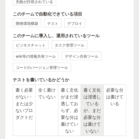
失敗が許容されている
このチームで自動化できている項目
開発環境構築
テスト
デプロイ
このチームに導入し、運用されているツール
ビジネスチャット
タスク管理ツール
wiki等の情報共有ツール
デザイン共有ツール
コードのバージョン管理ツール
テストを書いているかどうか
書く必要
全く書け
書く文化
書く文化
必要な分
がない・
ていない
がまだ浸
は浸透し
は書けて
または少
透してお
ている
いる
ないプロ
らず、必
が、まだ
ダクトだ
要な分は
必要な分
書けてい
は書けて
ない
いない