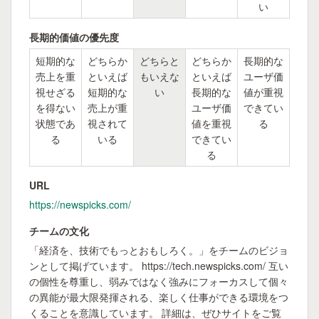
い
長期的価値の優先度
短期的な
どちらか
どちらと
どちらか
長期的な
売上を重
といえば
もいえな
といえば
ユーザ価
視せざる
短期的な
い
長期的な
値が重視
を得ない
売上が重
ユーザ価
できてい
状態であ
視されて
値を重視
る
る
いる
できてい
る
URL
https://newspicks.com/
チームの文化
「経済を、技術でもっとおもしろく。」をチームのビジョ
ンとして掲げています。 https://tech.newspicks.com/ 互い
の個性を尊重し、弱みではなく強みにフォーカスして個々
の異能が最大限発揮される、楽しく仕事ができる環境をつ
くることを意識しています。 詳細は、ぜひサイトをご覧