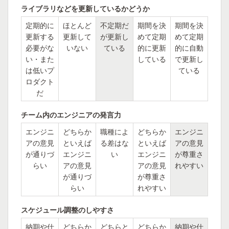
ライブラリなどを更新しているかどうか
定期的に
ほとんど
不定期だ
期間を決
期間を決
更新する
更新して
が更新し
めて定期
めて定期
必要がな
いない
ている
的に更新
的に自動
い・また
している
で更新し
は低いプ
ている
ロダクト
だ
チーム内のエンジニアの発言力
エンジニ
どちらか
職種によ
どちらか
エンジニ
アの意見
といえば
る差はな
といえば
アの意見
が通りづ
エンジニ
い
エンジニ
が尊重さ
らい
アの意見
アの意見
れやすい
が通りづ
が尊重さ
らい
れやすい
スケジュール調整のしやすさ
納期や仕
どちらか
どちらと
どちらか
納期や仕