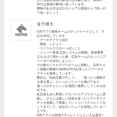
20%は負債の解消に使っています。
興味のある方はぜひカジュアル面談からで良いの
で会いましょう
金子雄大
iOSアプリ開発チームのテックリードとして、下
記を担当しています。
・アーキテクチャ設計
・開発、レビュー
・スクラムマスターっぽいこと
・メンバー育成
広告システムの開発、新規事業
立ち上げに関わった後、広告チームのエンジニア
リーダーを担当しました。
その後モバイルアプリチームに異動し、E2Eテス
ト基盤の整備やSwiftUI/TCAを使ったリアーキテ
クチャを推進しています。
弊社は「自由主義で行こう」、「迷ったら挑戦す
る道を選ぶ」といったバリューを掲げており、
個々人のチャレンジを強烈に後押ししてくれる会
社です。
私自身も自ら希望してモバイルアプリチームに異
動し、さらには新しい技術を使ったリアーキテク
チャを提案して推進していくというチャレンジを
してきていて、会社のバリューを体現している一
人です。
iOSアプリの領域でチャレンジしたい人は是非一