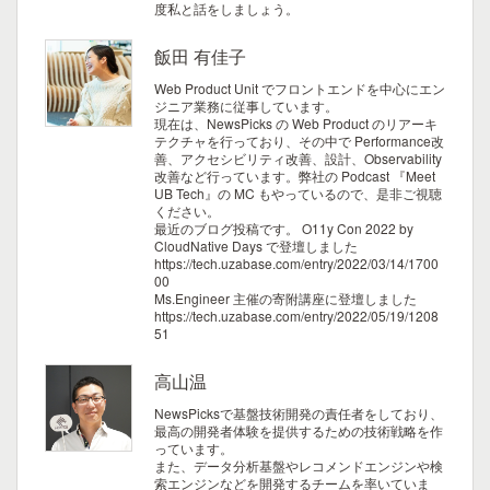
度私と話をしましょう。
飯田 有佳子
Web Product Unit でフロントエンドを中心にエン
ジニア業務に従事しています。
現在は、NewsPicks の Web Product のリアーキ
テクチャを行っており、その中で Performance改
善、アクセシビリティ改善、設計、Observability
改善など行っています。弊社の Podcast 『Meet
UB Tech』の MC もやっているので、是非ご視聴
ください。
最近のブログ投稿です。
O11y Con 2022 by
CloudNative Days で登壇しました
https://tech.uzabase.com/entry/2022/03/14/1700
00
Ms.Engineer 主催の寄附講座に登壇しました
https://tech.uzabase.com/entry/2022/05/19/1208
51
高山温
NewsPicksで基盤技術開発の責任者をしており、
最高の開発者体験を提供するための技術戦略を作
っています。
また、データ分析基盤やレコメンドエンジンや検
索エンジンなどを開発するチームを率いていま