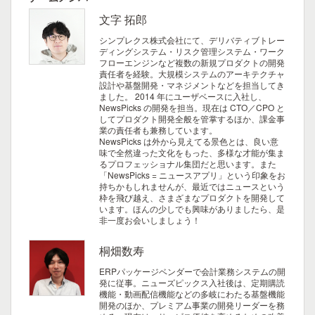
文字 拓郎
シンプレクス株式会社にて、デリバティブトレー
ディングシステム・リスク管理システム・ワーク
フローエンジンなど複数の新規プロダクトの開発
責任者を経験。大規模システムのアーキテクチャ
設計や基盤開発・マネジメントなどを担当してき
ました。 2014 年にユーザベースに入社し、
NewsPicks の開発を担当。現在は CTO／CPO と
してプロダクト開発全般を管掌するほか、課金事
業の責任者も兼務しています。
NewsPicks は外から見えてる景色とは、良い意
味で全然違った文化をもった、多様な才能が集ま
るプロフェッショナル集団だと思います。また
「NewsPicks = ニュースアプリ」という印象をお
持ちかもしれませんが、最近ではニュースという
枠を飛び越え、さまざまなプロダクトを開発して
います。ほんの少しでも興味がありましたら、是
非一度お会いしましょう！
桐畑数寿
ERPパッケージベンダーで会計業務システムの開
発に従事。ニューズピックス入社後は、定期購読
機能・動画配信機能などの多岐にわたる基盤機能
開発のほか、プレミアム事業の開発リーダーを務