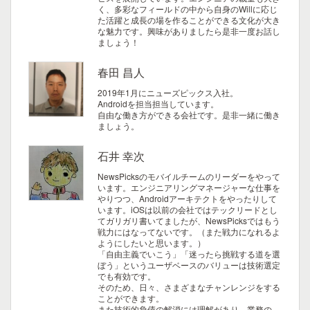
く、多彩なフィールドの中から自身のWillに応じ
た活躍と成長の場を作ることができる文化が大き
な魅力です。興味がありましたら是非一度お話し
ましょう！
春田 昌人
2019年1月にニューズピックス入社。
Androidを担当担当しています。
自由な働き方ができる会社です。是非一緒に働き
ましょう。
石井 幸次
NewsPicksのモバイルチームのリーダーをやって
います。エンジニアリングマネージャーな仕事を
やりつつ、Androidアーキテクトをやったりして
います。iOSは以前の会社ではテックリードとし
てガリガリ書いてましたが、NewsPicksではもう
戦力にはなってないです。（また戦力になれるよ
ようにしたいと思います。）
「自由主義でいこう」「迷ったら挑戦する道を選
ぼう」というユーザベースのバリューは技術選定
でも有効です。
そのため、日々、さまざまなチャンレンジをする
ことができます。
また技術的負債の解消には理解があり、業務の