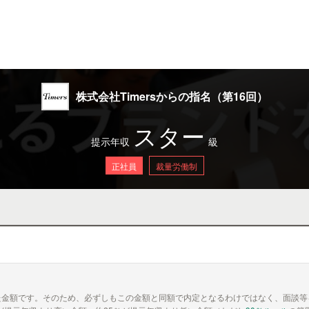
株式会社Timersからの指名（第16回）
スター
提示年収
級
正社員
裁量労働制
た金額です。そのため、必ずしもこの金額と同額で内定となるわけではなく、面談等