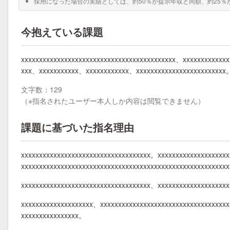
採用になった場合の実績としては、約50％が提示年収と同額、約25％
今抱えている課題
xxxxxxxxxxxxxxxxxxxxxxxxxxxxxxxxxxxxxxxxxxx、xxxxxxxxxxxx
xxx、xxxxxxxxxxx、xxxxxxxxxxxx、xxxxxxxxxxxxxxxxxxxxxxxxx
文字数：129
（※指名されたユーザー本人しか内容は閲覧できません）
課題に基づいた指名理由
xxxxxxxxxxxxxxxxxxxxxxxxxxxxxxxxxxxx。xxxxxxxxxxxxxxxxxxx
xxxxxxxxxxxxxxxxxxxxxxxxxxxxxxxxxxxxxxxxxxxxxxxxxxxxxxxx
xxxxxxxxxxxxxxxxxxxxxxxxxxxxxxxxxxxx、xxxxxxxxxxxxxxxxxxxx
xxxxxxxxxxxxxxxxxxxx、xxxxxxxxxxxxxxxxxxxxxxxxxxxxxxxxxxx
xxxxxxxxxxxxxxxx。