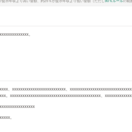
が提示年収より高い金額、約25％が提示年収より低い金額（ただし
90％ルール
の範
xxxxxxxxxxxxxxx。
。
xxxxx、xxxxxxxxxxxxxxxxxxxxxxxxxx、xxxxxxxxxxxxxxxxxxxxxxxxxxxxxx
xxxxx。xxxxxxxxxxxxxxxxxxxxxxxxxxxxxxxxxxxxxxxxxxxx、xxxxxxxxxxxx
xxxxxxxxxxxxxxxxx
xxxxxx。