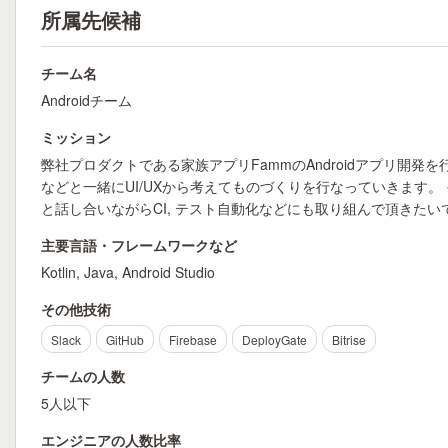
所属先候補
チーム名
Androidチーム
ミッション
弊社プロダクトである家族アプリFammのAndroidアプリ開
などと一緒にUI/UXから考えてものづくりを行なっていきます
と話し合いながらCI, テスト自動化などにも取り組んで頂きたい
主要言語・フレームワークなど
Kotlin, Java, Android Studio
その他技術
Slack
GitHub
Firebase
DeployGate
Bitrise
チームの人数
5人以下
エンジニアの人数比率