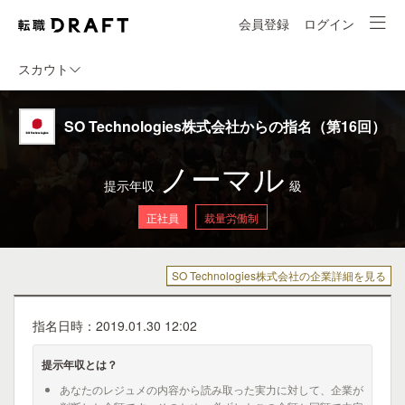
会員登録
ログイン
スカウト
SO Technologies株式会社からの指名（第16回）
ノーマル
提示年収
級
正社員
裁量労働制
SO Technologies株式会社の企業詳細を見る
指名日時：2019.01.30 12:02
提示年収とは？
あなたのレジュメの内容から読み取った実力に対して、企業が