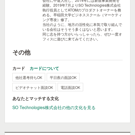
会社に中途入社し、2014年には新規事業開発を
経験。2019年7月よりSO Technologies株式会社
執行役員としてATOMのプロダクトオーナーを務
める。早稲田大学ビジネススクール（マーケティ
ング専攻）修了。
当社のように、地方の活性化に本気で取り組んで
いる会社はそうそう多くはないと思います。
同じ志を持つ方がいらっしゃったら、ぜひ一度オ
フィスに遊びに来てみてください。
その他
カード
カードについて
他社選考待ちOK
平日夜の面談OK
ビデオチャット面談OK
電話面談OK
あなたとマッチする文化
SO Technologies株式会社の他の文化を見る