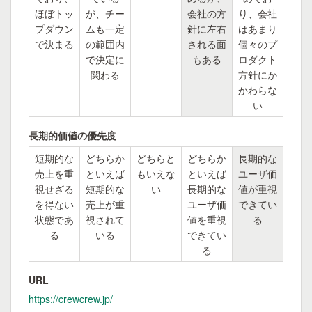
ほぼトッ
が、チー
会社の方
り、会社
プダウン
ムも一定
針に左右
はあまり
で決まる
の範囲内
される面
個々のプ
で決定に
もある
ロダクト
関わる
方針にか
かわらな
い
長期的価値の優先度
短期的な
どちらか
どちらと
どちらか
長期的な
売上を重
といえば
もいえな
といえば
ユーザ価
視せざる
短期的な
い
長期的な
値が重視
を得ない
売上が重
ユーザ価
できてい
状態であ
視されて
値を重視
る
る
いる
できてい
る
URL
https://crewcrew.jp/