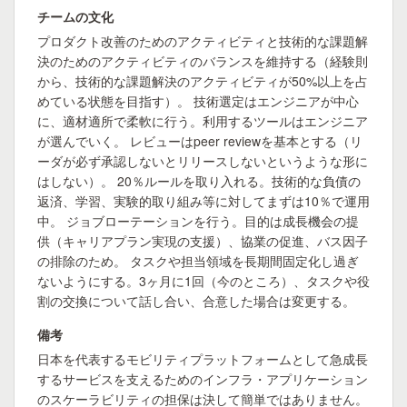
チームの文化
プロダクト改善のためのアクティビティと技術的な課題解
決のためのアクティビティのバランスを維持する（経験則
から、技術的な課題解決のアクティビティが50%以上を占
めている状態を目指す）。 技術選定はエンジニアが中心
に、適材適所で柔軟に行う。利用するツールはエンジニア
が選んでいく。 レビューはpeer reviewを基本とする（リ
ーダが必ず承認しないとリリースしないというような形に
はしない）。 20％ルールを取り入れる。技術的な負債の
返済、学習、実験的取り組み等に対してまずは10％で運用
中。 ジョブローテーションを行う。目的は成長機会の提
供（キャリアプラン実現の支援）、協業の促進、バス因子
の排除のため。 タスクや担当領域を長期間固定化し過ぎ
ないようにする。3ヶ月に1回（今のところ）、タスクや役
割の交換について話し合い、合意した場合は変更する。
備考
日本を代表するモビリティプラットフォームとして急成長
するサービスを支えるためのインフラ・アプリケーション
のスケーラビリティの担保は決して簡単ではありません。