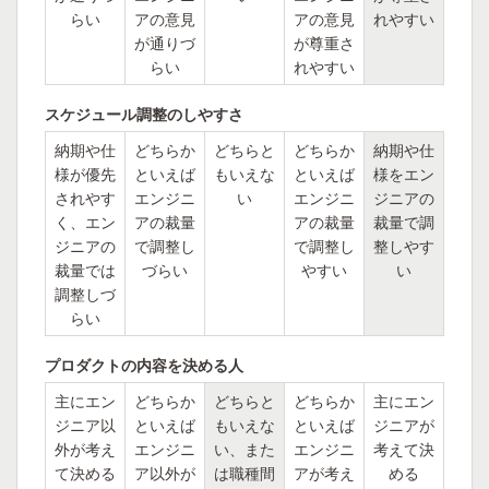
らい
アの意見
アの意見
れやすい
が通りづ
が尊重さ
らい
れやすい
スケジュール調整のしやすさ
納期や仕
どちらか
どちらと
どちらか
納期や仕
様が優先
といえば
もいえな
といえば
様をエン
されやす
エンジニ
い
エンジニ
ジニアの
く、エン
アの裁量
アの裁量
裁量で調
ジニアの
で調整し
で調整し
整しやす
裁量では
づらい
やすい
い
調整しづ
らい
プロダクトの内容を決める人
主にエン
どちらか
どちらと
どちらか
主にエン
ジニア以
といえば
もいえな
といえば
ジニアが
外が考え
エンジニ
い、また
エンジニ
考えて決
て決める
ア以外が
は職種間
アが考え
める