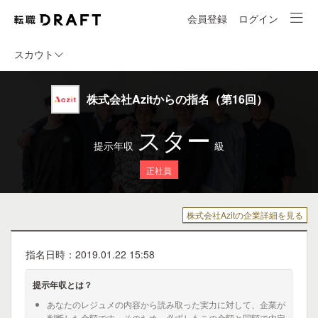
会員登録
ログイン
スカウト
株式会社Azitからの指名（第16回）
スター
提示年収
級
正社員
株式会社Azitの企業詳細を見る
指名日時：2019.01.22 15:58
提示年収とは？
あなたのレジュメの内容から読み取った実力に対して、企業が
判断した金額です。そのため、必ずしもこの金額と同額で内定