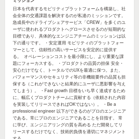
ミッション
日本を代表するモビリティプラットフォームを構築し、社
会全体の交通課題を解決するのが私達のミッションです。
急成長中のドライブシェアサービス「CREW」を多くのユ
ーザに使われるプロダクトへグロースさせるのが短期的な
目標であり、具体的なエンジニアチームのミッションは以
下の通りです。 ・安定運用 モビリティのプラットフォー
マーとして、信頼性の高いサービスを安定的に提供す
る。 オペレーションコストを最小限にし、より重要な課
題にフォーカスする。 ・プロダクトの品質の担保 安全・
安心だけでなく、トータルでのUXを最適に保つ。また、
パフォーマンスやセキュリティ等の非機能要件の品質も担
保する（これができないと結果的にユーザに悪影響を与え
てしまう）。 ・Fast growth 目標をいち早く達成するため
に、幅広くプロダクトチームに貢献する（依頼された内容
を実装してリリースできればOKではない）。 ・Be a
professional engineer 以下ができるのがプロのエンジニア
である。常にプロのエンジニアであることを目指す。 常
に学び、エンジニアリングの質を高める ただ開発してリ
リースするだけでなく、技術的負債を適切にマネジメント
する