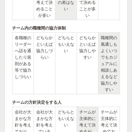
考えて決
の差はな
て決める
めること
い
ことが多
が多い
い
チーム内の職種間の協力体制
各職種の
どちらか
どちらと
どちらか
職種間の
リーダー
といえば
もいえな
といえば
風通しも
へ話を通
協力しづ
い
協力しや
よくいつ
したり規
らい
すい
でもカジ
則がある
ュアルに
等で協力
相談しあ
しづらい
えるなど
協力しや
すい
チームの方針決定をする人
会社が大
会社が大
どちらと
チームが
チームが
まかな方
まかな方
もいえな
主体的に
主体的に
針を考え
針を考え
い
考えて決
考えて決
ており、
ている
めるが、
めてお