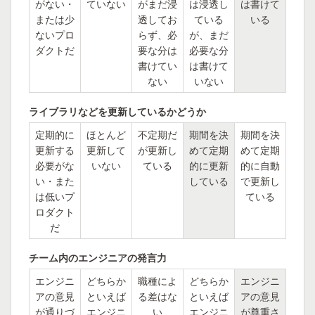
がない・
ていない
がまだ浸
は浸透し
は書けて
または少
透してお
ている
いる
ないプロ
らず、必
が、まだ
ダクトだ
要な分は
必要な分
書けてい
は書けて
ない
いない
ライブラリなどを更新しているかどうか
定期的に
ほとんど
不定期だ
期間を決
期間を決
更新する
更新して
が更新し
めて定期
めて定期
必要がな
いない
ている
的に更新
的に自動
い・また
している
で更新し
は低いプ
ている
ロダクト
だ
チーム内のエンジニアの発言力
エンジニ
どちらか
職種によ
どちらか
エンジニ
アの意見
といえば
る差はな
といえば
アの意見
が通りづ
エンジニ
い
エンジニ
が尊重さ