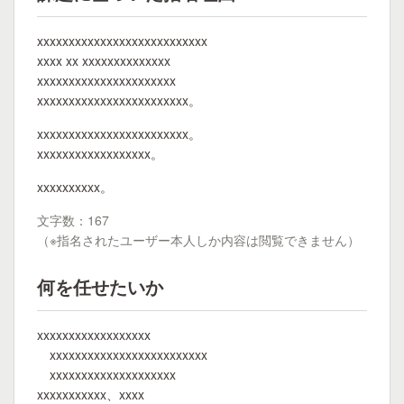
xxxxxxxxxxxxxxxxxxxxxxxxxxx
xxxx xx xxxxxxxxxxxxxx
xxxxxxxxxxxxxxxxxxxxxx
xxxxxxxxxxxxxxxxxxxxxxxx。
xxxxxxxxxxxxxxxxxxxxxxxx。
xxxxxxxxxxxxxxxxxx。
xxxxxxxxxx。
文字数：167
（※指名されたユーザー本人しか内容は閲覧できません）
何を任せたいか
xxxxxxxxxxxxxxxxxx
xxxxxxxxxxxxxxxxxxxxxxxxx
xxxxxxxxxxxxxxxxxxxx
xxxxxxxxxxx、xxxx