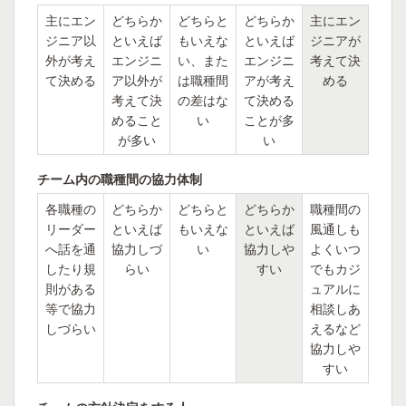
主にエン
どちらか
どちらと
どちらか
主にエン
ジニア以
といえば
もいえな
といえば
ジニアが
外が考え
エンジニ
い、また
エンジニ
考えて決
て決める
ア以外が
は職種間
アが考え
める
考えて決
の差はな
て決める
めること
い
ことが多
が多い
い
チーム内の職種間の協力体制
各職種の
どちらか
どちらと
どちらか
職種間の
リーダー
といえば
もいえな
といえば
風通しも
へ話を通
協力しづ
い
協力しや
よくいつ
したり規
らい
すい
でもカジ
則がある
ュアルに
等で協力
相談しあ
しづらい
えるなど
協力しや
すい