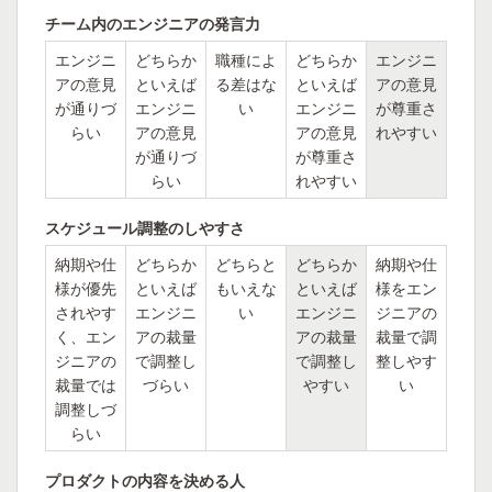
チーム内のエンジニアの発言力
エンジニ
どちらか
職種によ
どちらか
エンジニ
アの意見
といえば
る差はな
といえば
アの意見
が通りづ
エンジニ
い
エンジニ
が尊重さ
らい
アの意見
アの意見
れやすい
が通りづ
が尊重さ
らい
れやすい
スケジュール調整のしやすさ
納期や仕
どちらか
どちらと
どちらか
納期や仕
様が優先
といえば
もいえな
といえば
様をエン
されやす
エンジニ
い
エンジニ
ジニアの
く、エン
アの裁量
アの裁量
裁量で調
ジニアの
で調整し
で調整し
整しやす
裁量では
づらい
やすい
い
調整しづ
らい
プロダクトの内容を決める人