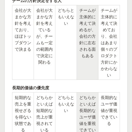
チームの方針決定をする人
会社が大
会社が大
どちらと
チームが
チームが
まかな方
まかな方
もいえな
主体的に
主体的に
針を考え
針を考え
い
考えて決
考えて決
ており、
ている
めるが、
めてお
ほぼトッ
が、チー
会社の方
り、会社
プダウン
ムも一定
針に左右
はあまり
で決まる
の範囲内
される面
個々のプ
で決定に
もある
ロダクト
関わる
方針にか
かわらな
い
長期的価値の優先度
短期的な
どちらか
どちらと
どちらか
長期的な
売上を重
といえば
もいえな
といえば
ユーザ価
視せざる
短期的な
い
長期的な
値が重視
を得ない
売上が重
ユーザ価
できてい
状態であ
視されて
値を重視
る
る
いる
できてい