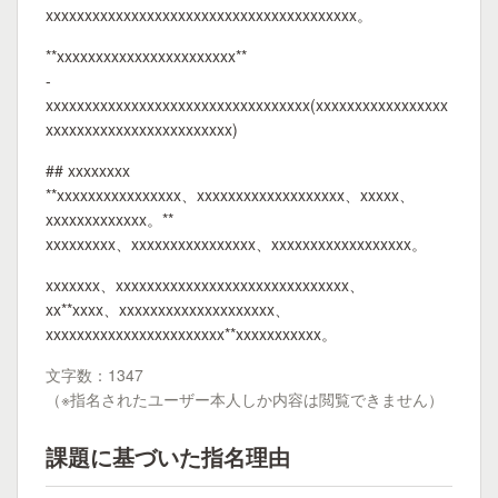
xxxxxxxxxxxxxxxxxxxxxxxxxxxxxxxxxxxxxxxx。
**xxxxxxxxxxxxxxxxxxxxxxx**
-
xxxxxxxxxxxxxxxxxxxxxxxxxxxxxxxxxx(xxxxxxxxxxxxxxxxx
xxxxxxxxxxxxxxxxxxxxxxxx)
## xxxxxxxx
**xxxxxxxxxxxxxxxx、xxxxxxxxxxxxxxxxxxx、xxxxx、
xxxxxxxxxxxxx。**
xxxxxxxxx、xxxxxxxxxxxxxxxx、xxxxxxxxxxxxxxxxxx。
xxxxxxx、xxxxxxxxxxxxxxxxxxxxxxxxxxxxxx、
xx**xxxx、xxxxxxxxxxxxxxxxxxxx、
xxxxxxxxxxxxxxxxxxxxxxx**xxxxxxxxxxx。
文字数：1347
（※指名されたユーザー本人しか内容は閲覧できません）
課題に基づいた指名理由