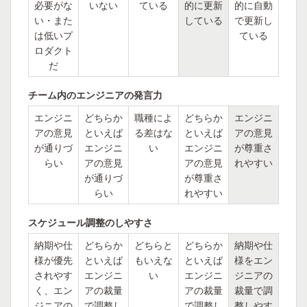
必要がな
いない
ている
的に更新
的に自動
い・また
している
で更新し
は低いプ
ている
ロダクト
だ
チーム内のエンジニアの発言力
エンジニ
どちらか
職種によ
どちらか
エンジニ
アの意見
といえば
る差はな
といえば
アの意見
が通りづ
エンジニ
い
エンジニ
が尊重さ
らい
アの意見
アの意見
れやすい
が通りづ
が尊重さ
らい
れやすい
スケジュール調整のしやすさ
納期や仕
どちらか
どちらと
どちらか
納期や仕
様が優先
といえば
もいえな
といえば
様をエン
されやす
エンジニ
い
エンジニ
ジニアの
く、エン
アの裁量
アの裁量
裁量で調
ジニアの
で調整し
で調整し
整しやす