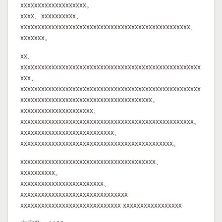
xxxxxxxxxxxxxxxxxxx。
xxxx、xxxxxxxxxx、
xxxxxxxxxxxxxxxxxxxxxxxxxxxxxxxxxxxxxxxxxxxxxxxxx、
xxxxxxx。
xx、
xxxxxxxxxxxxxxxxxxxxxxxxxxxxxxxxxxxxxxxxxxxxxxxxxxxx
xxx、
xxxxxxxxxxxxxxxxxxxxxxxxxxxxxxxxxxxxxxxxxxxxxxxxxxxx
xxxxxxxxxxxxxxxxxxxxxxxxxxxxxxxxxxxxxx。
xxxxxxxxxxxxxxxxxxxxx、
xxxxxxxxxxxxxxxxxxxxxxxxxxxxxxxxxxxxxxxxxxxxxxxxxx。
xxxxxxxxxxxxxxxxxxxxxxxxxxx、
xxxxxxxxxxxxxxxxxxxxxxxxxxxxxxxxxxxxxxxxxxxx。
xxxxxxxxxxxxxxxxxxxxxxxxxxxxxxxxxxxxxxx、
xxxxxxxxxx。
xxxxxxxxxxxxxxxxxxxxxxxx、
xxxxxxxxxxxxxxxxxxxxxxxxxxxxxxx
xxxxxxxxxxxxxxxxxxxxxxxxxxxxx xxxxxxxxxxxxxxxxx