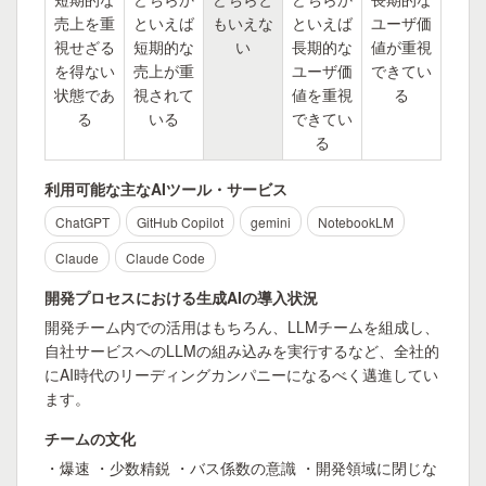
売上を重
といえば
もいえな
といえば
ユーザ価
視せざる
短期的な
い
長期的な
値が重視
を得ない
売上が重
ユーザ価
できてい
状態であ
視されて
値を重視
る
る
いる
できてい
る
利用可能な主なAIツール・サービス
ChatGPT
GitHub Copilot
gemini
NotebookLM
Claude
Claude Code
開発プロセスにおける生成AIの導入状況
開発チーム内での活用はもちろん、LLMチームを組成し、
自社サービスへのLLMの組み込みを実行するなど、全社的
にAI時代のリーディングカンパニーになるべく邁進してい
ます。
チームの文化
・爆速 ・少数精鋭 ・バス係数の意識 ・開発領域に閉じな