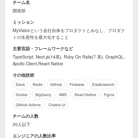
チーム名
開発部
ミッション
MyVisionという会社自体をプロダクトとみなし、プロダク
トの生産性を最大化すること
主要言語・フレームワークなど
TypeScript, Next.js(14系), Ruby On Rails(7 系), GraphQL,
Apollo Client,React Native
その他技術
Slack
Redis
GitHub
Firebase
Elasticsearch
Docker
BigQuery
AWS
React Native
Figma
GitHub Actions
Chakra UI
チームの人数
20人以下
エンジニアの人数比率