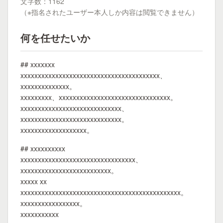
文字数：1162
（※指名されたユーザー本人しか内容は閲覧できません）
何を任せたいか
## xxxxxxx
xxxxxxxxxxxxxxxxxxxxxxxxxxxxxxxxxxxxxxxx、
xxxxxxxxxxxxxx。
xxxxxxxxx、xxxxxxxxxxxxxxxxxxxxxxxxxxxxxxxx。
xxxxxxxxxxxxxxxxxxxxxxxxxxxxx、
xxxxxxxxxxxxxxxxxxxxxxxxxxxxx。
xxxxxxxxxxxxxxxxxxx。
## xxxxxxxxxx
xxxxxxxxxxxxxxxxxxxxxxxxxxxxxxxxx、
xxxxxxxxxxxxxxxxxxxxxxxxxx。
xxxxx xx
xxxxxxxxxxxxxxxxxxxxxxxxxxxxxxxxxxxxxxxxxxxxxx。
xxxxxxxxxxxxxxxxx。
xxxxxxxxxxx