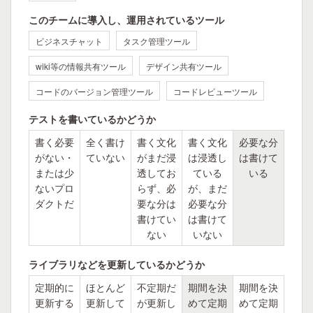
このチームに導入し、運用されているツール
ビジネスチャット
タスク管理ツール
wiki等の情報共有ツール
デザイン共有ツール
コードのバージョン管理ツール
コードレビューツール
テストを書いているかどうか
書く必要
全く書け
書く文化
書く文化
必要な分
がない・
ていない
がまだ浸
は浸透し
は書けて
または少
透してお
ている
いる
ないプロ
らず、必
が、まだ
ダクトだ
要な分は
必要な分
書けてい
は書けて
ない
いない
ライブラリなどを更新しているかどうか
定期的に
ほとんど
不定期だ
期間を決
期間を決
更新する
更新して
が更新し
めて定期
めて定期