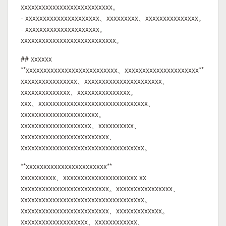
xxxxxxxxxxxxxxxxxxxxxxxxxx。
- xxxxxxxxxxxxxxxxxxxxx、xxxxxxxxx、xxxxxxxxxxxxxxx。
- xxxxxxxxxxxxxxxxxxxxx。
xxxxxxxxxxxxxxxxxxxxxxxxxxx。
## xxxxxx
**xxxxxxxxxxxxxxxxxxxxxxxxxx、xxxxxxxxxxxxxxxxxxxxx**
xxxxxxxxxxxxxxxx、xxxxxxxxxxxxxxxxxxxxxx、
xxxxxxxxxxxxxx、xxxxxxxxxxxxxxx。
xxx、xxxxxxxxxxxxxxxxxxxxxxxxxxxxxxx、
xxxxxxxxxxxxxxxxxxxxxx。
xxxxxxxxxxxxxxxxxxxx、xxxxxxxxxx、
xxxxxxxxxxxxxxxxxxxxxxxxx、
xxxxxxxxxxxxxxxxxxxxxxxxxxxxxxxxxxx。
**xxxxxxxxxxxxxxxxxxxxxxx**
xxxxxxxxxx、xxxxxxxxxxxxxxxxxxxxx xx
xxxxxxxxxxxxxxxxxxxxxxxxx。xxxxxxxxxxxxxxxx、
xxxxxxxxxxxxxxxxxxxxxxxxxxxxxxxxxxx。
xxxxxxxxxxxxxxxxxxxxxxxxx、xxxxxxxxxxxxx。
xxxxxxxxxxxxxxxxxxx、xxxxxxxxxxxx、