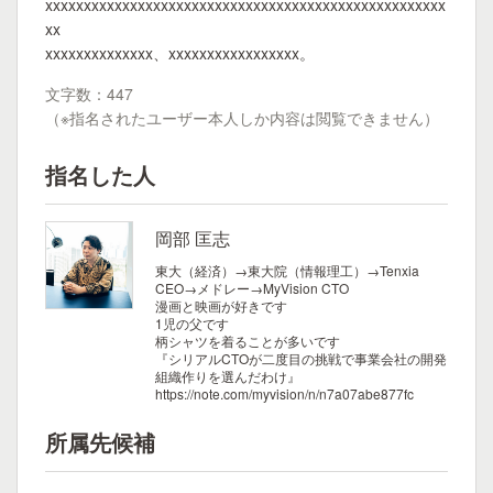
xxxxxxxxxxxxxxxxxxxxxxxxxxxxxxxxxxxxxxxxxxxxxxxxxxxx
xx
xxxxxxxxxxxxxx、xxxxxxxxxxxxxxxxx。
文字数：447
（※指名されたユーザー本人しか内容は閲覧できません）
指名した人
岡部 匡志
東大（経済）→東大院（情報理工）→Tenxia
CEO→メドレー→MyVision CTO
漫画と映画が好きです
1児の父です
柄シャツを着ることが多いです
『シリアルCTOが二度目の挑戦で事業会社の開発
組織作りを選んだわけ』
https://note.com/myvision/n/n7a07abe877fc
所属先候補