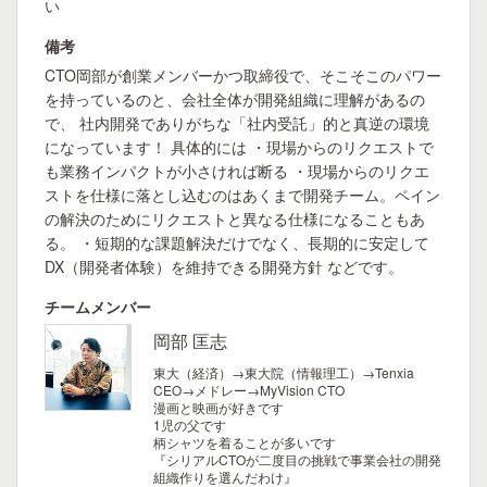
い
備考
CTO岡部が創業メンバーかつ取締役で、そこそこのパワー
を持っているのと、会社全体が開発組織に理解があるの
で、 社内開発でありがちな「社内受託」的と真逆の環境
になっています！ 具体的には ・現場からのリクエストで
も業務インパクトが小さければ断る ・現場からのリクエ
ストを仕様に落とし込むのはあくまで開発チーム。ペイン
の解決のためにリクエストと異なる仕様になることもあ
る。 ・短期的な課題解決だけでなく、長期的に安定して
DX（開発者体験）を維持できる開発方針 などです。
チームメンバー
岡部 匡志
東大（経済）→東大院（情報理工）→Tenxia
CEO→メドレー→MyVision CTO
漫画と映画が好きです
1児の父です
柄シャツを着ることが多いです
『シリアルCTOが二度目の挑戦で事業会社の開発
組織作りを選んだわけ』