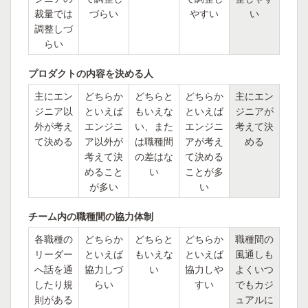
裁量では
づらい
やすい
い
調整しづ
らい
プロダクトの内容を決める人
主にエン
どちらか
どちらと
どちらか
主にエン
ジニア以
といえば
もいえな
といえば
ジニアが
外が考え
エンジニ
い、また
エンジニ
考えて決
て決める
ア以外が
は職種間
アが考え
める
考えて決
の差はな
て決める
めること
い
ことが多
が多い
い
チーム内の職種間の協力体制
各職種の
どちらか
どちらと
どちらか
職種間の
リーダー
といえば
もいえな
といえば
風通しも
へ話を通
協力しづ
い
協力しや
よくいつ
したり規
らい
すい
でもカジ
則がある
ュアルに