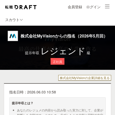
会員登録
ログイン
スカウト
株式会社MyVisionからの指名（2026年5月回）
レジェンド
提示年収
級
正社員
株式会社MyVisionの企業詳細を見る
指名日時：2026.06.03 10:58
提示年収とは？
あなたのレジュメの内容から読み取った実力に対して、企業が
判断した金額です。そのため、必ずしもこの金額と同額で内定