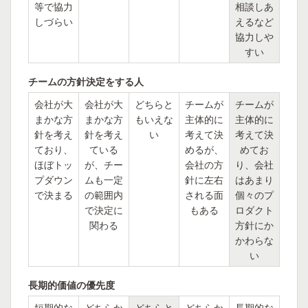
等で協力
相談しあ
しづらい
えるなど
協力しや
すい
チームの方針決定をする人
会社が大
会社が大
どちらと
チームが
チームが
まかな方
まかな方
もいえな
主体的に
主体的に
針を考え
針を考え
い
考えて決
考えて決
ており、
ている
めるが、
めてお
ほぼトッ
が、チー
会社の方
り、会社
プダウン
ムも一定
針に左右
はあまり
で決まる
の範囲内
される面
個々のプ
で決定に
もある
ロダクト
関わる
方針にか
かわらな
い
長期的価値の優先度
短期的な
どちらか
どちらと
どちらか
長期的な