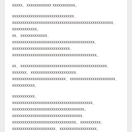
xxxxx、xxxxxxxxxxxx xxxxxxxxxxx。
xxxxxxxxxxxxxxxxxxxxxxxxxxxxxx、
xxxxxxxxxxxxxxxxxxxxxxxxxxxxxxxxxxxxxxxxxxxxxxxxx、
xxxxxxxxxxxx。
xx、xxxxxxxxxxxxx、
xxxxxxxxxxxxxxxxxxxxxxxxxxxxxxxxxxxxxxxx、
xxxxxxxxxxxxxxxxxxxxxxxxxxxx、
xxxxxxxxxxxxxxxxxxxxxxxxxxxxxxxxxxxxxxxxx。
xx、xxxxxxxxxxxxxxxxxxxxxxxxxxxxxxxxxxxxxxxxxx、
xxxxxxx、xxxxxxxxxxxxxxxxxxxxxx、
xxxxxxxxxxxxxxxxxxxxxxxxxx、xxxxxxxxxxxxxxxxxxxxxx、
xxxxxxxxxxx。
xxxxxxxxxxx、
xxxxxxxxxxxxxxxxxxxxxxxxxxxxxxxxxxxxxxx、
xxxxxxxxxxxxxxxxxxxxxxxxxxxxxxxxxxx。
xxxxxxxxxxxxxxxxxxxxxxxxxxxxxxxxxx、
xxxxxxxxxxxxxxxxxxxxxxxxxxxxxxx。xxxxxxxxxx、
xxxxxxxxxxxxxxxxxxxxx、xxxxxxxxxxxxxxxxxx、