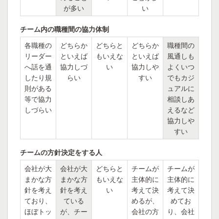
が多い
い
チーム内の職種間の協力体制
各職種の
どちらか
どちらと
どちらか
職種間の
リーダー
といえば
もいえな
といえば
風通しも
へ話を通
協力しづ
い
協力しや
よくいつ
したり規
らい
すい
でもカジ
則がある
ュアルに
等で協力
相談しあ
しづらい
えるなど
協力しや
すい
チームの方針決定をする人
会社が大
会社が大
どちらと
チームが
チームが
まかな方
まかな方
もいえな
主体的に
主体的に
針を考え
針を考え
い
考えて決
考えて決
ており、
ている
めるが、
めてお
ほぼトッ
が、チー
会社の方
り、会社