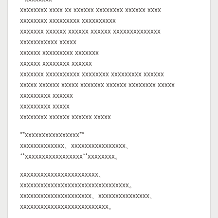
xxxxxxxx xxxx xx xxxxxx xxxxxxxx xxxxxx xxxx
xxxxxxxx xxxxxxxxx xxxxxxxxxx
xxxxxxx xxxxxx xxxxxx xxxxxx xxxxxxxxxxxxxx
xxxxxxxxxxx xxxxx
xxxxxx xxxxxxxxx xxxxxxx
xxxxxx xxxxxxxx xxxxxx
xxxxxxx xxxxxxxxxx xxxxxxxx xxxxxxxxx xxxxxx
xxxxx xxxxxx xxxxx xxxxxxx xxxxxx xxxxxxxx xxxxx
xxxxxxxxx xxxxxx
xxxxxxxxx xxxxx
xxxxxxxx xxxxxx xxxxxx xxxxx
**xxxxxxxxxxxxxxxx**
xxxxxxxxxxxxx、xxxxxxxxxxxxxxxx、
**xxxxxxxxxxxxxxxxx**xxxxxxxx。
xxxxxxxxxxxxxxxxxxxxxxx、
xxxxxxxxxxxxxxxxxxxxxxxxxxxxxxxx。
xxxxxxxxxxxxxxxxxxxxx、xxxxxxxxxxxxxxx、
xxxxxxxxxxxxxxxxxxxxxxxxxx。