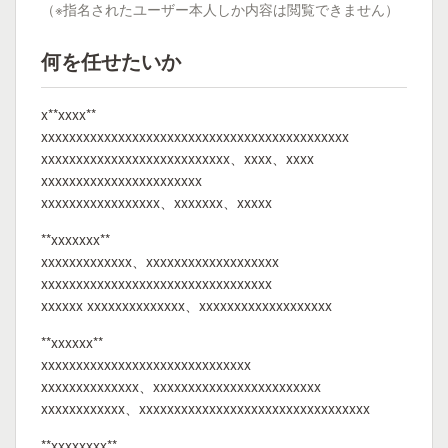
（※指名されたユーザー本人しか内容は閲覧できません）
何を任せたいか
x**xxxx**
xxxxxxxxxxxxxxxxxxxxxxxxxxxxxxxxxxxxxxxxxxxx
xxxxxxxxxxxxxxxxxxxxxxxxxxx、xxxx、xxxx
xxxxxxxxxxxxxxxxxxxxxxx
xxxxxxxxxxxxxxxxx、xxxxxxx、xxxxx
**xxxxxxx**
xxxxxxxxxxxxx、xxxxxxxxxxxxxxxxxxx
xxxxxxxxxxxxxxxxxxxxxxxxxxxxxxxxx
xxxxxx xxxxxxxxxxxxxx、xxxxxxxxxxxxxxxxxxx
**xxxxxx**
xxxxxxxxxxxxxxxxxxxxxxxxxxxxxx
xxxxxxxxxxxxxx、xxxxxxxxxxxxxxxxxxxxxxxx
xxxxxxxxxxxx、xxxxxxxxxxxxxxxxxxxxxxxxxxxxxxxxx
**xxxxxxxx**