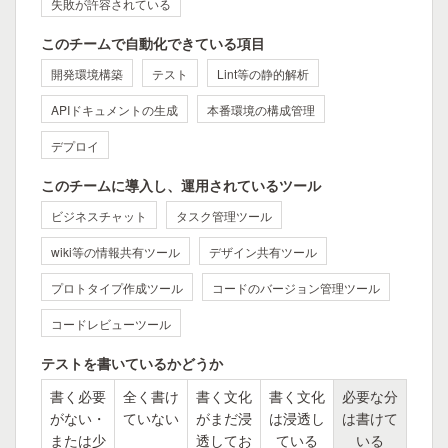
失敗が許容されている
このチームで自動化できている項目
開発環境構築
テスト
Lint等の静的解析
APIドキュメントの生成
本番環境の構成管理
デプロイ
このチームに導入し、運用されているツール
ビジネスチャット
タスク管理ツール
wiki等の情報共有ツール
デザイン共有ツール
プロトタイプ作成ツール
コードのバージョン管理ツール
コードレビューツール
テストを書いているかどうか
書く必要
全く書け
書く文化
書く文化
必要な分
がない・
ていない
がまだ浸
は浸透し
は書けて
または少
透してお
ている
いる