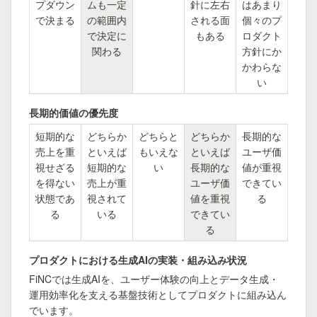
プダウン
ムも一定
針に左右
はあまり
で決まる
の範囲内
される面
個々のプ
で決定に
もある
ロダクト
関わる
方針にか
かわらな
い
長期的価値の優先度
短期的な
どちらか
どちらと
どちらか
長期的な
売上を重
といえば
もいえな
といえば
ユーザ価
視せざる
短期的な
い
長期的な
値が重視
を得ない
売上が重
ユーザ価
できてい
状態であ
視されて
値を重視
る
る
いる
できてい
る
プロダクトにおける生成AIの実装・組み込み状況
FiNCでは生成AIを、ユーザー体験の向上とデータ生成・
運用効率化を支える基盤技術としてプロダクトに組み込ん
でいます。
