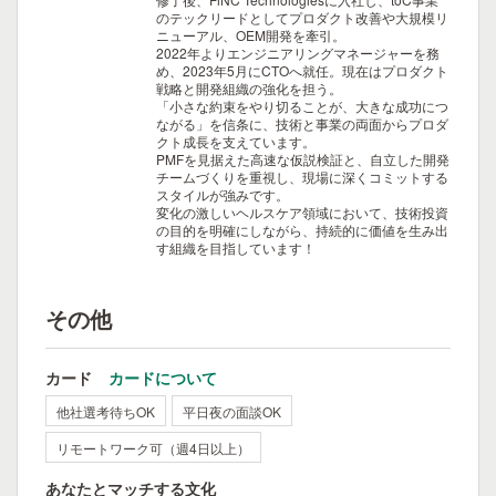
のテックリードとしてプロダクト改善や大規模リ
ニューアル、OEM開発を牽引。
2022年よりエンジニアリングマネージャーを務
め、2023年5月にCTOへ就任。現在はプロダクト
戦略と開発組織の強化を担う。
「小さな約束をやり切ることが、大きな成功につ
ながる」を信条に、技術と事業の両面からプロダ
クト成長を支えています。
PMFを見据えた高速な仮説検証と、自立した開発
チームづくりを重視し、現場に深くコミットする
スタイルが強みです。
変化の激しいヘルスケア領域において、技術投資
の目的を明確にしながら、持続的に価値を生み出
す組織を目指しています！
その他
カード
カードについて
他社選考待ちOK
平日夜の面談OK
リモートワーク可（週4日以上）
あなたとマッチする文化