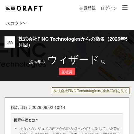
会員登録
ログイン
スカウト
株式会社FiNC Technologiesからの指名（2026年5
月回）
ウィザード
提示年収
級
正社員
株式会社FiNC Technologiesの企業詳細を見る
指名日時：2026.06.02 10:14
提示年収とは？
あなたのレジュメの内容から読み取った実力に対して、企業が
判断した金額です。そのため、必ずしもこの金額と同額で内定