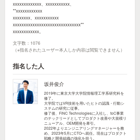
xxxxxxxxxxxxx、xxxxxxxxxxx、
**xxxxxxxxxxxx
xxxxxxxx、xxxxxxxxxxx
xxxxxxxxxxxxxxxxxxxxxxxxxxxxxxx**
xxxxxxxxxxxx。
文字数：1076
（※指名されたユーザー本人しか内容は閲覧できません）
指名した人
坂井俊介
2019年に東京大学大学院情報理工学系研究科を
修了。
大学院ではVR技術を用いたヒトの認識・行動シ
ステムの研究に従事。
修了後、FiNC Technologiesに入社し、toC事業
のテックリードとしてプロダクト改善や大規模リ
ニューアル、OEM開発を牽引。
2022年よりエンジニアリングマネージャーを務
め、2023年5月にCTOへ就任。現在はプロダクト
戦略と開発組織の強化を担う。