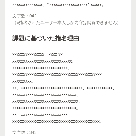
xxxxxxxxxxxxxx、**xxxxxxxxxxxxxxxxxx**xxxxx。
文字数：942
（※指名されたユーザー本人しか内容は閲覧できません）
課題に基づいた指名理由
xxxxxxxxxxxxxxx、xxxx xx
xxxxxxxxxxxxxxxxxxxxxxxxxxxx、
xxxxxxxxxxxxxxxxxxxxxxxxxx、
xxxxxxxxxxxxxxxxxxxxxxxxxxxxxxxxxxxxxxxxxx、
xxxxxxxxx。
xx、xxxxxxxxxxxxxxxxxxxxxxxxxxxxx、xxxxxxxxxxxx、
xxxxxxxxxxxxxxxxxxxxxxxxxxxxxx、
xxxxxxxxxxxxxxxxxxxxxxxxxxxxxxx、
xxxxxxxxxxxxxxxxxxxxxxxxxxxxxx。
xx、xxxxxxxxxxxxxxxxxxxxxx、
xxxxxxxxxxxxxxxxxxxxxxxxxxxxxxxxxxxxxxxxx。
文字数：343