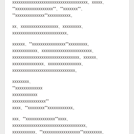
xxxxxxxxxxxxxxxxxxxxxxxxxxxxxxxxxxxx。xxxxx、
**xxxxxxxxxxxxxxxxxx**、**xxxxxxx**、
**xxxxxxxxxxxxxx**xxxxxxxxxxx。
xx、xxxxxxxxxxxxxxxxxx、xxxxxxxxx、
xxxxxxxxxxxxxxxxxxxxxxxxxx。
xxxxxx、**xxxxxxxxxxxxxxxx**xxxxxxxxx。
xxxxxxxxxxxx、xxxxxxxxxxxxxxxxxxxxxxxx、
xxxxxxxxxxxxxxxxxxxxxxxxxxxxxxxx。xxxxxx、
xxxxxxxxxxxxxxx、xxxxxxxxxxxxxxxx、
xxxxxxxxxxxxxxxxxxxxxxxxxxxxxx。
xxxxxxxx、
**xxxxxxxxxxxxx
xxxxxxxxxxxx
xxxxxxxxxxxxxxxx**
xxxx、**xxxxxxxx**xxxxxxxxxxxx。
xxx、**xxxxxxxxxxxxxx**xxxx、
xxxxxxxxxxxxxxxxxxxxxxxxxxxxxxxxxxx。
xxxxxxxxxxx、**xxxxxxxxxxxxxxxxxx**xxxxxxxxx、