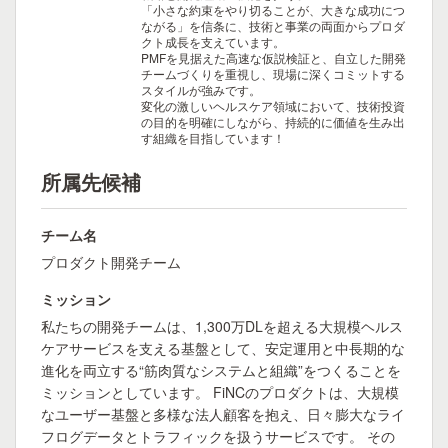
「小さな約束をやり切ることが、大きな成功につ
ながる」を信条に、技術と事業の両面からプロダ
クト成長を支えています。
PMFを見据えた高速な仮説検証と、自立した開発
チームづくりを重視し、現場に深くコミットする
スタイルが強みです。
変化の激しいヘルスケア領域において、技術投資
の目的を明確にしながら、持続的に価値を生み出
す組織を目指しています！
所属先候補
チーム名
プロダクト開発チーム
ミッション
私たちの開発チームは、1,300万DLを超える大規模ヘルス
ケアサービスを支える基盤として、安定運用と中長期的な
進化を両立する“筋肉質なシステムと組織”をつくることを
ミッションとしています。 FiNCのプロダクトは、大規模
なユーザー基盤と多様な法人顧客を抱え、日々膨大なライ
フログデータとトラフィックを扱うサービスです。 その