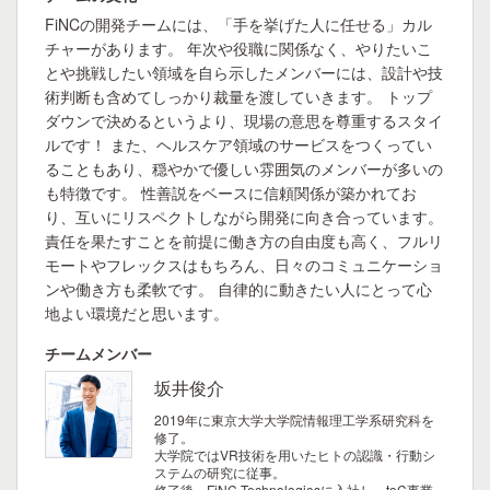
FiNCの開発チームには、「手を挙げた人に任せる」カル
チャーがあります。 年次や役職に関係なく、やりたいこ
とや挑戦したい領域を自ら示したメンバーには、設計や技
術判断も含めてしっかり裁量を渡していきます。 トップ
ダウンで決めるというより、現場の意思を尊重するスタイ
ルです！ また、ヘルスケア領域のサービスをつくってい
ることもあり、穏やかで優しい雰囲気のメンバーが多いの
も特徴です。 性善説をベースに信頼関係が築かれてお
り、互いにリスペクトしながら開発に向き合っています。
責任を果たすことを前提に働き方の自由度も高く、フルリ
モートやフレックスはもちろん、日々のコミュニケーショ
ンや働き方も柔軟です。 自律的に動きたい人にとって心
地よい環境だと思います。
チームメンバー
坂井俊介
2019年に東京大学大学院情報理工学系研究科を
修了。
大学院ではVR技術を用いたヒトの認識・行動シ
ステムの研究に従事。
修了後、FiNC Technologiesに入社し、toC事業