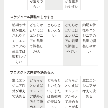
が通りづ
が尊重さ
らい
れやすい
スケジュール調整のしやすさ
納期や仕
どちらか
どちらと
どちらか
納期や仕
様が優先
といえば
もいえな
といえば
様をエン
されやす
エンジニ
い
エンジニ
ジニアの
く、エン
アの裁量
アの裁量
裁量で調
ジニアの
で調整し
で調整し
整しやす
裁量では
づらい
やすい
い
調整しづ
らい
プロダクトの内容を決める人
主にエン
どちらか
どちらと
どちらか
主にエン
ジニア以
といえば
もいえな
といえば
ジニアが
外が考え
エンジニ
い、また
エンジニ
考えて決
て決める
ア以外が
は職種間
アが考え
める
考えて決
の差はな
て決める
めること
い
ことが多