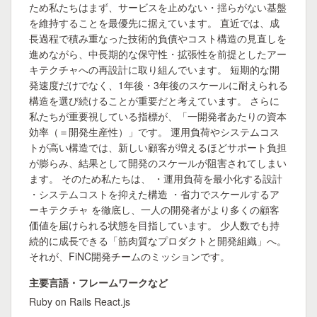
ため私たちはまず、サービスを止めない・揺らがない基盤
を維持することを最優先に据えています。 直近では、成
長過程で積み重なった技術的負債やコスト構造の見直しを
進めながら、中長期的な保守性・拡張性を前提としたアー
キテクチャへの再設計に取り組んでいます。 短期的な開
発速度だけでなく、1年後・3年後のスケールに耐えられる
構造を選び続けることが重要だと考えています。 さらに
私たちが重要視している指標が、「一開発者あたりの資本
効率（＝開発生産性）」です。 運用負荷やシステムコス
トが高い構造では、新しい顧客が増えるほどサポート負担
が膨らみ、結果として開発のスケールが阻害されてしまい
ます。 そのため私たちは、 ・運用負荷を最小化する設計
・システムコストを抑えた構造 ・省力でスケールするア
ーキテクチャ を徹底し、一人の開発者がより多くの顧客
価値を届けられる状態を目指しています。 少人数でも持
続的に成長できる「筋肉質なプロダクトと開発組織」へ。
それが、FiNC開発チームのミッションです。
主要言語・フレームワークなど
Ruby on Rails React.js