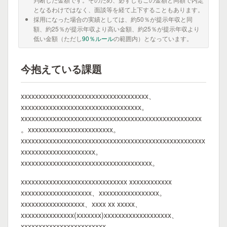
となるわけではなく、面談等を経て上下することもあります。
採用になった場合の実績としては、約50％が提示年収と同
額、約25％が提示年収より高い金額、約25％が提示年収より
低い金額（ただし
90％ルール
の範囲内）となっています。
今抱えている課題
xxxxxxxxxxxxxxxxxxxxxxxxxxxxxxxxxxxx、
xxxxxxxxxxxxxxxxxxxxxxxxxxxxxxxxxx。
xxxxxxxxxxxxxxxxxxxxxxxxxxxxxxxxxxxxxxxxxxxxxxxxxxx
。xxxxxxxxxxxxxxxxxxxxxxxx。
xxxxxxxxxxxxxxxxxxxxxxxxxxxxxxxxxxxxxxxxxxxxxxxxxxxx
xxxxxxxxxxxxxxxxxxxxx。
xxxxxxxxxxxxxxxxxxxxxxxxxxxxxxxxxxxxx。
xxxxxxxxxxxxxxxxxxxxxxxxxxxxxx xxxxxxxxxxxx
xxxxxxxxxxxxxxxxxxxx、xxxxxxxxxxxxxxxxx。
xxxxxxxxxxxxxxxxxx、xxxx xx xxxxx、
xxxxxxxxxxxxxxx(xxxxxxx)xxxxxxxxxxxxxxxxxxx、
xxxxxxxxxxxxxxxxxxxxxxxx。