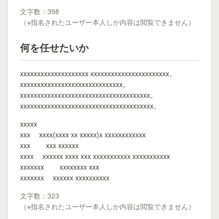
文字数：398
（※指名されたユーザー本人しか内容は閲覧できません）
何を任せたいか
xxxxxxxxxxxxxxxxxxxx xxxxxxxxxxxxxxxxxxxxxxx、
xxxxxxxxxxxxxxxxxxxxxxxxxxxxxx。
xxxxxxxxxxxxxxxxxxxxxxxxxxxxxxxxxxxxxx。
xxxxxxxxxxxxxxxxxxxxxxxxxxxxxxxxxxxxxxx。
xxxxx
xxx xxxx(xxxx xx xxxxx)x xxxxxxxxxxxx
xxx xxx xxxxxx
xxxx xxxxxx xxxx xxx xxxxxxxxxxx xxxxxxxxxxx
xxxxxxx xxxxxxxx xxx
xxxxxxx xxxxxx xxxxxxxxxx
文字数：323
（※指名されたユーザー本人しか内容は閲覧できません）