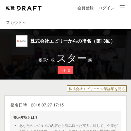
会員登録
ログイン
スカウト
株式会社エビリーからの指名（第13回）
スター
提示年収
級
正社員
株式会社エビリーの企業詳細を見る
指名日時：2018.07.27 17:15
提示年収とは？
あなたのレジュメの内容から読み取った実力に対して、企業が
判断した金額です。そのため、必ずしもこの金額と同額で内定