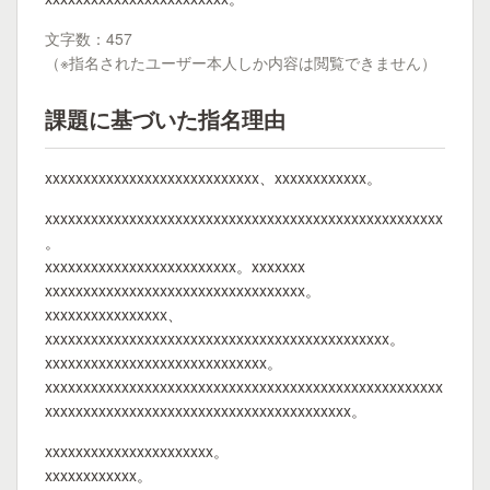
文字数：457
（※指名されたユーザー本人しか内容は閲覧できません）
課題に基づいた指名理由
xxxxxxxxxxxxxxxxxxxxxxxxxxxx、xxxxxxxxxxxx。
xxxxxxxxxxxxxxxxxxxxxxxxxxxxxxxxxxxxxxxxxxxxxxxxxxxx
。
xxxxxxxxxxxxxxxxxxxxxxxxx。xxxxxxx
xxxxxxxxxxxxxxxxxxxxxxxxxxxxxxxxxx。
xxxxxxxxxxxxxxxx、
xxxxxxxxxxxxxxxxxxxxxxxxxxxxxxxxxxxxxxxxxxxxx。
xxxxxxxxxxxxxxxxxxxxxxxxxxxxx。
xxxxxxxxxxxxxxxxxxxxxxxxxxxxxxxxxxxxxxxxxxxxxxxxxxxx
xxxxxxxxxxxxxxxxxxxxxxxxxxxxxxxxxxxxxxxx。
xxxxxxxxxxxxxxxxxxxxxx。
xxxxxxxxxxxx。