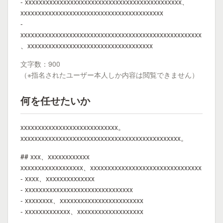
- xxxxxxxxxxxxxxxxxxxxxxxxxxxxxxxxxxxxxxxxxxxxx、
xxxxxxxxxxxxxxxxxxxxxxxxxxxxxxxxxxxxxxxxx
-
xxxxxxxxxxxxxxxxxxxxxxxxxxxxxxxxxxxxxxxxxxxxxxxxxxxx
、xxxxxxxxxxxxxxxxxxxxxxxxxxxxxxxxxxxx
文字数：900
（※指名されたユーザー本人しか内容は閲覧できません）
何を任せたいか
xxxxxxxxxxxxxxxxxxxxxxxxxxxx。
xxxxxxxxxxxxxxxxxxxxxxxxxxxxxxxxxxxxxxxxxxxxxx。
## xxx、xxxxxxxxxxxx
xxxxxxxxxxxxxxxxxx、xxxxxxxxxxxxxxxxxxxxxxxxxxxxxxxx
- xxxx、xxxxxxxxxxxxxx
- xxxxxxxxxxxxxxxxxxxxxxxxxxxxxxx
- xxxxxxxx、xxxxxxxxxxxxxxxxxxxxxxxx
- xxxxxxxxxxxxx、xxxxxxxxxxxxxxxxxxx