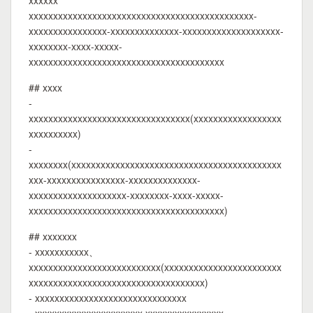
xxxxxx
xxxxxxxxxxxxxxxxxxxxxxxxxxxxxxxxxxxxxxxxxxxxxx-
xxxxxxxxxxxxxxxx-xxxxxxxxxxxxxx-xxxxxxxxxxxxxxxxxxxx-
xxxxxxxx-xxxx-xxxxx-
xxxxxxxxxxxxxxxxxxxxxxxxxxxxxxxxxxxxxxxx
## xxxx
-
xxxxxxxxxxxxxxxxxxxxxxxxxxxxxxxxx(xxxxxxxxxxxxxxxxxx
xxxxxxxxxx)
-
xxxxxxxx(xxxxxxxxxxxxxxxxxxxxxxxxxxxxxxxxxxxxxxxxxxx
xxx-xxxxxxxxxxxxxxxx-xxxxxxxxxxxxxx-
xxxxxxxxxxxxxxxxxxxx-xxxxxxxx-xxxx-xxxxx-
xxxxxxxxxxxxxxxxxxxxxxxxxxxxxxxxxxxxxxxx)
## xxxxxxx
- xxxxxxxxxxx、
xxxxxxxxxxxxxxxxxxxxxxxxxxx(xxxxxxxxxxxxxxxxxxxxxxxx
xxxxxxxxxxxxxxxxxxxxxxxxxxxxxxxxxxxx)
- xxxxxxxxxxxxxxxxxxxxxxxxxxxxxxx