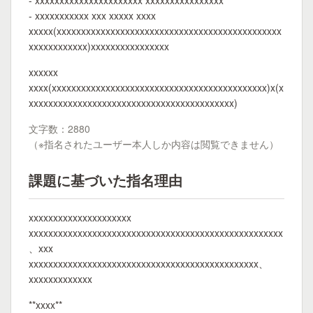
- xxxxxxxxxxxxxxxxxxxxxx xxxxxxxxxxxxxxxx
- xxxxxxxxxxx xxx xxxxx xxxx
xxxxx(xxxxxxxxxxxxxxxxxxxxxxxxxxxxxxxxxxxxxxxxxxxxxx
xxxxxxxxxxxx)xxxxxxxxxxxxxxxx
xxxxxx
xxxx(xxxxxxxxxxxxxxxxxxxxxxxxxxxxxxxxxxxxxxxxxxxx)x(x
xxxxxxxxxxxxxxxxxxxxxxxxxxxxxxxxxxxxxxxxxx)
文字数：2880
（※指名されたユーザー本人しか内容は閲覧できません）
課題に基づいた指名理由
xxxxxxxxxxxxxxxxxxxxx
xxxxxxxxxxxxxxxxxxxxxxxxxxxxxxxxxxxxxxxxxxxxxxxxxxxx
、xxx
xxxxxxxxxxxxxxxxxxxxxxxxxxxxxxxxxxxxxxxxxxxxxxx、
xxxxxxxxxxxxx
**xxxx**