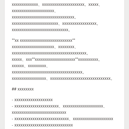
xxxxxxxxxxxxx、xxxxxxxxxxxxxxxxxxxxx。xxxxx、
xxxxxxxxxxxxxxxxxxxxx、
xxxxxxxxxxxxxxxxxxxxxxxxxxxxxxx。
xxxxxxxxxxxxxxxxxxxxxxx、xxxxxxxxxxxxxxxxx。
xxxxxxxxxxxxxxxxxxxxxxxxxxxx。
**xx xxxxxxxxxxxxxxxxxxxxxxxxxx**
xxxxxxxxxxxxxxxxxxxxx、xxxxxxxx、
xxxxxxxxxxxxxxxxxxxxxxxxxxxxxxxxxxxxx。
xxxxx、xxx**xxxxxxxxxxxxxxxxxxxx**xxxxxxxxxx。
xxxxxx、xxxxxxxxx、
xxxxxxxxxxxxxxxxxxxxxxxxxxxxxxxxxxx。
xxxxxxxxxxxxxxxxx、xxxxxxxxxxxxxxxxxxxxxxxxxxxxxx。
## xxxxxxxx
- xxxxxxxxxxxxxxxxxxx
- xxxxxxxxxxxxxxxxxxxxxx、xxxxxxxxxxxxxxxxxxxx、
xxxxxxxxxxxxxxxxxxxxxxxxxxx
- xxxxxxxxxxxxxxxxxxxxxxxxxxx、xxxxxxxxxxxxxxxxxxxx
- xxxxxxxxxxxxxxxxxxxxxxxxxxxxx