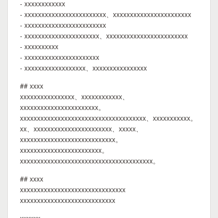
- xxxxxxxxxxxx
- xxxxxxxxxxxxxxxxxxxxxxxx、xxxxxxxxxxxxxxxxxxxxxxx
- xxxxxxxxxxxxxxxxxxxxxxxx
- xxxxxxxxxxxxxxxxxxxxxx、xxxxxxxxxxxxxxxxxxxxxxxx
- xxxxxxxxxx
- xxxxxxxxxxxxxxxxxxxxxx
- xxxxxxxxxxxxxxxxxx、xxxxxxxxxxxxxxxx
## xxxx
xxxxxxxxxxxxxxxx、xxxxxxxxxxxx、
xxxxxxxxxxxxxxxxxxxxxxx。
xxxxxxxxxxxxxxxxxxxxxxxxxxxxxxxxxxxxx、xxxxxxxxxxx。
xx、xxxxxxxxxxxxxxxxxxxxxxx、xxxxx、
xxxxxxxxxxxxxxxxxxxxxxxxxxxx。
xxxxxxxxxxxxxxxxxxxxxxxx。
xxxxxxxxxxxxxxxxxxxxxxxxxxxxxxxxxxxxxxx。
## xxxx
xxxxxxxxxxxxxxxxxxxxxxxxxxxxxxx
xxxxxxxxxxxxxxxxxxxxxxxxxxxx