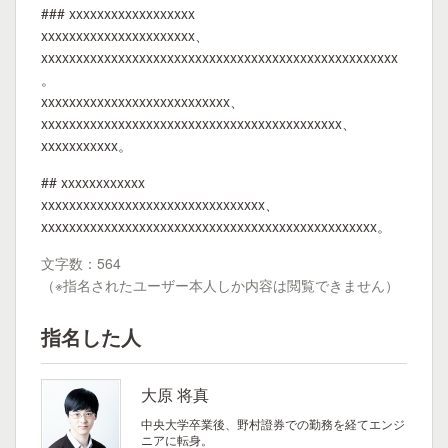
### xxxxxxxxxxxxxxxxxx
xxxxxxxxxxxxxxxxxxxxxx、
xxxxxxxxxxxxxxxxxxxxxxxxxxxxxxxxxxxxxxxxxxxxxxxxxxx
。
xxxxxxxxxxxxxxxxxxxxxxxxxxx、
xxxxxxxxxxxxxxxxxxxxxxxxxxxxxxxxxxxxxxxxxxx、
xxxxxxxxxxx。
## xxxxxxxxxxxx
xxxxxxxxxxxxxxxxxxxxxxxxxxxxxxxx、
xxxxxxxxxxxxxxxxxxxxxxxxxxxxxxxxxxxxxxxxxxxxxxxx。
文字数：564
（※指名されたユーザー本人しか内容は閲覧できません）
指名した人
大原 将真
中央大学卒業後、野村證券での勤務を経てエンジ
ニアに転身。