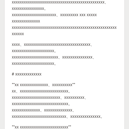
xxxxxxxxxxxxxxxxxxxxxxxxxxxxxxxxxxxxxxxxxxxxxx、
xxxxxxxxxxxxxxxx。
xxxxxxxxxxxxxxxxxxxxxx、xxxxxxxxx xxx xxxxx
xxxxxxxxxxxxxx
xxxxxxxxxxxxxxxxxxxxxxxxxxxxxxxxxxxxxxxxxxxxxxxxxxxx
xxxxxx
xxxx、xxxxxxxxxxxxxxxxxxxxxxxxxxxxxxxxx、
xxxxxxxxxxxxxxxxxxxxx。
xxxxxxxxxxxxxxxxxxxxxxx、xxxxxxxxxxxxxxx、
xxxxxxxxxxxxxxxxxxxxx。
# xxxxxxxxxxxxx
**xx xxxxxxxxxxxxxx、xxxxxxxxxx**
xx、xxxxxxxxxxxxxxxxxxxxxxxx。
xxxxxxxxxxxxxxxxxxxxxxxx、xxxxxxxxxx、
xxxxxxxxxxxxxxxxxxxxxxxxxxxx。
xxxxxxxxxxxxxx、xxxxxxxxxxxxxx、
xxxxxxxxxxxxxxxxxxxxxxxxxxx、xxxxxxxxxxxxxxx。
**xx xxxxxxxxxxxxxxxxxxxxxxxx**