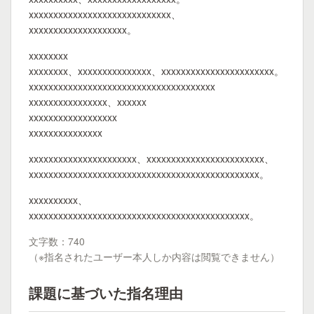
xxxxxxxxxxxxxxxxxxxxxxxxxxxxx、
xxxxxxxxxxxxxxxxxxxx。
xxxxxxxx
xxxxxxxx、xxxxxxxxxxxxxxx、xxxxxxxxxxxxxxxxxxxxxxx。
xxxxxxxxxxxxxxxxxxxxxxxxxxxxxxxxxxxxxx
xxxxxxxxxxxxxxxx、xxxxxx
xxxxxxxxxxxxxxxxxx
xxxxxxxxxxxxxxx
xxxxxxxxxxxxxxxxxxxxxx、xxxxxxxxxxxxxxxxxxxxxxxx、
xxxxxxxxxxxxxxxxxxxxxxxxxxxxxxxxxxxxxxxxxxxxxxx。
xxxxxxxxxx、
xxxxxxxxxxxxxxxxxxxxxxxxxxxxxxxxxxxxxxxxxxxxx。
文字数：740
（※指名されたユーザー本人しか内容は閲覧できません）
課題に基づいた指名理由