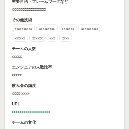
主要言語・フレームワークなど
xxxxxxxxxxxxxxxxx
その他技術
xxxxxxxxxx
xxxxxxxxx
xxxxxxx
xxxxxxxxxx
xxxxxx
xxxxxx
xxx
xxxx
チームの人数
xxxxx
エンジニアの人数比率
xxxxx
飲み会の頻度
xxxx-xxxx
URL
xxxxxxxxxxxxxxxxxxx
チームの文化