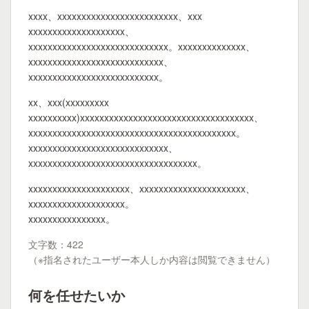
xxxx、xxxxxxxxxxxxxxxxxxxxxxxxx、xxx
xxxxxxxxxxxxxxxxxxxx、
xxxxxxxxxxxxxxxxxxxxxxxxxxxxx。xxxxxxxxxxxxxx、
xxxxxxxxxxxxxxxxxxxxxxxxxxxx、
xxxxxxxxxxxxxxxxxxxxxxxxxxx。
xx、xxx(xxxxxxxxx
xxxxxxxxxx)xxxxxxxxxxxxxxxxxxxxxxxxxxxxxxxxxxxx、
xxxxxxxxxxxxxxxxxxxxxxxxxxxxxxxxxxxxxxxxxxx。
xxxxxxxxxxxxxxxxxxxxxxxxxxxxx、
xxxxxxxxxxxxxxxxxxxxxxxxxxxxxxxxxxx。
xxxxxxxxxxxxxxxxxxxxx、xxxxxxxxxxxxxxxxxxxxxx、
xxxxxxxxxxxxxxxxxxxx。
xxxxxxxxxxxxxxxx。
文字数：422
（※指名されたユーザー本人しか内容は閲覧できません）
何を任せたいか