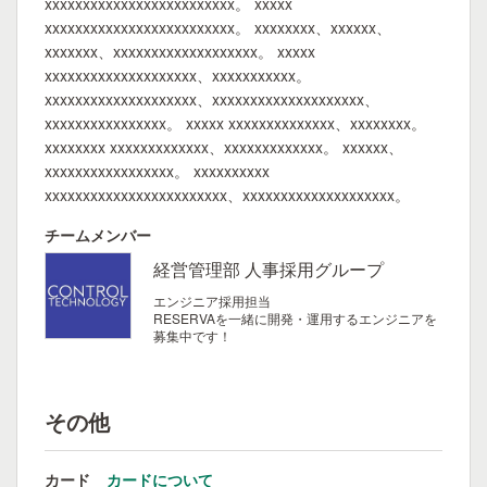
xxxxxxxxxxxxxxxxxxxxxxxxx。 xxxxx
xxxxxxxxxxxxxxxxxxxxxxxxx。 xxxxxxxx、xxxxxx、
xxxxxxx、xxxxxxxxxxxxxxxxxxx。 xxxxx
xxxxxxxxxxxxxxxxxxxx、xxxxxxxxxxx。
xxxxxxxxxxxxxxxxxxxx、xxxxxxxxxxxxxxxxxxxx、
xxxxxxxxxxxxxxxx。 xxxxx xxxxxxxxxxxxxx、xxxxxxxx。
xxxxxxxx xxxxxxxxxxxxx、xxxxxxxxxxxxx。 xxxxxx、
xxxxxxxxxxxxxxxxx。 xxxxxxxxxx
xxxxxxxxxxxxxxxxxxxxxxxx、xxxxxxxxxxxxxxxxxxxx。
チームメンバー
経営管理部 人事採用グループ
エンジニア採用担当
RESERVAを一緒に開発・運用するエンジニアを
募集中です！
その他
カード
カードについて