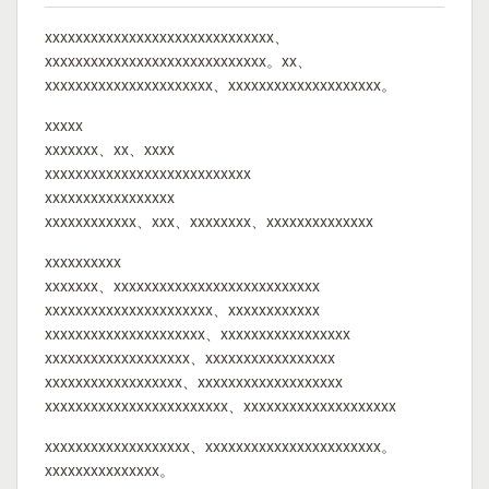
xxxxxxxxxxxxxxxxxxxxxxxxxxxxxx、
xxxxxxxxxxxxxxxxxxxxxxxxxxxxx。xx、
xxxxxxxxxxxxxxxxxxxxxx、xxxxxxxxxxxxxxxxxxxx。
xxxxx
xxxxxxx、xx、xxxx
xxxxxxxxxxxxxxxxxxxxxxxxxxx
xxxxxxxxxxxxxxxxx
xxxxxxxxxxxx、xxx、xxxxxxxx、xxxxxxxxxxxxxx
xxxxxxxxxx
xxxxxxx、xxxxxxxxxxxxxxxxxxxxxxxxxxx
xxxxxxxxxxxxxxxxxxxxxx、xxxxxxxxxxxx
xxxxxxxxxxxxxxxxxxxxx、xxxxxxxxxxxxxxxxx
xxxxxxxxxxxxxxxxxxx、xxxxxxxxxxxxxxxxx
xxxxxxxxxxxxxxxxxx、xxxxxxxxxxxxxxxxxxx
xxxxxxxxxxxxxxxxxxxxxxxx、xxxxxxxxxxxxxxxxxxxx
xxxxxxxxxxxxxxxxxxx、xxxxxxxxxxxxxxxxxxxxxxx。
xxxxxxxxxxxxxxx。