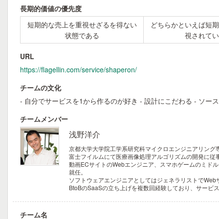
長期的価値の優先度
短期的な売上を重視せざるを得ない
どちらかといえば短期
状態である
視されてい
URL
https://flagellin.com/service/shaperon/
チームの文化
- 自分でサービスを1から作るのが好き - 設計にこだわる - ソ
チームメンバー
浅野洋介
京都大学大学院工学系研究科マイクロエンジニアリング
富士フイルムにて医療画像処理アルゴリズムの開発に従事
動画ECサイトのWebエンジニア、スマホゲームのミドル
就任。
ソフトウェアエンジニアとしてはジェネラリストでWeb
BtoBのSaaSの立ち上げを複数回経験しており、サー
チーム名