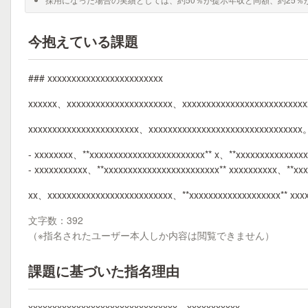
今抱えている課題
### xxxxxxxxxxxxxxxxxxxxxxxx
xxxxxx、xxxxxxxxxxxxxxxxxxxxxx、xxxxxxxxxxxxxxxxxxxxxxxxx
xxxxxxxxxxxxxxxxxxxxxxx、xxxxxxxxxxxxxxxxxxxxxxxxxxxxxxxx
- xxxxxxxx、**xxxxxxxxxxxxxxxxxxxxxxxx** x、**xxxxxxxxxxxxxx
- xxxxxxxxxxx、**xxxxxxxxxxxxxxxxxxxxxxxx** xxxxxxxxxx、**xx
xx、xxxxxxxxxxxxxxxxxxxxxxxxxx、**xxxxxxxxxxxxxxxxxxx** xx
文字数：392
（※指名されたユーザー本人しか内容は閲覧できません）
課題に基づいた指名理由
xxxxxxxxxxxxxxxxxxxxxxxxxxxxxxx、xxxxxxxxxxx。