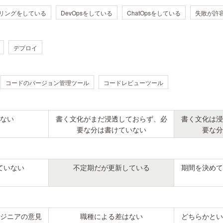
リングをしている
DevOpsをしている
ChatOpsをしている
失敗が許
デプロイ
コードのバージョン管理ツール
コードレビューツール
ない
書く文化がまだ浸透しておらず、必
書く文化は浸
要な分は書けていない
要な分
ていない
不定期だが更新している
期間を決めて
ジニアの意見
職種による差はない
どちらかとい