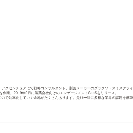
。アクセンチュアにて戦略コンサルタント、製薬メーカーのグラクソ・スミスクラ
ン）を創業。2019年9月に製薬会社向けのエンゲージメントSaaSをリリース。
の力で効率化していく余地がたくさんあります。是非一緒に多様な業界の課題を解