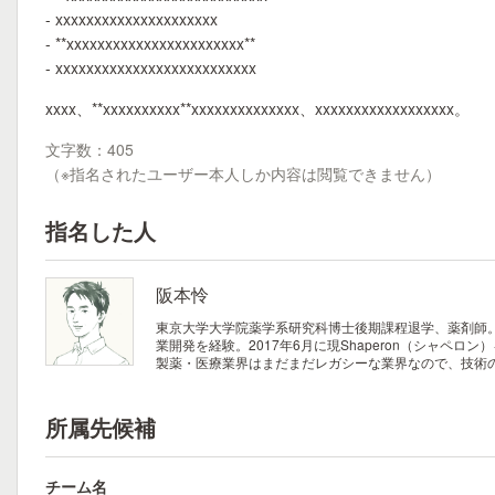
- xxxxxxxxxxxxxxxxxxxxx
- **xxxxxxxxxxxxxxxxxxxxxxx**
- xxxxxxxxxxxxxxxxxxxxxxxxxx
xxxx、**xxxxxxxxxx**xxxxxxxxxxxxxx、xxxxxxxxxxxxxxxxxx。
文字数：405
（※指名されたユーザー本人しか内容は閲覧できません）
指名した人
阪本怜
東京大学大学院薬学系研究科博士後期課程退学、薬剤師
業開発を経験。2017年6月に現Shaperon（シャペロ
製薬・医療業界はまだまだレガシーな業界なので、技術
所属先候補
チーム名