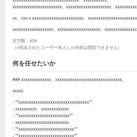
xxxxxxxxxxxxxxxxxxxxxxx、xxxxxxxxxxxxxxxxxxxxx、xxxxxxxxx
xx、xxx x xxxxxxxxxxxxxxxxxxxxxxxx、xxxxxxxxxxxxxxxxxxxxxx
xxxxxxxxxxxxxxxxxxx、xxxxxxxxxxxxxxxxxxxx、xxxxxxxxxxxxxx
文字数：434
（※指名されたユーザー本人しか内容は閲覧できません）
何を任せたいか
### xxxxxxxxxxxxxx、xxxxxxxxxxxxxxxxxxxxxxxxxxxxxxx。
xxxxx
- **xxxxxxxxxxxxxxxxxxxxxxxxxxxxxxxxx**
- xxxxxxxxxx、xxxxxxxxxxxxx
- **xxxxxxxxxxxxxxxxxxxxxxxx**
- xxxxxxxxxxxxxxxxxxxxxxxxx
- **xxxxxxxxxxxxxxxxxxxxxxxxxx**
- **xxxxxxxxxxxxxxxxxxxxxxxxxx**