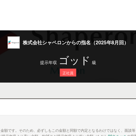
株式会社シャペロンからの指名（2025年8月回）
ゴッド
提示年収
級
正社員
た金額です。そのため、必ずしもこの金額と同額で内定となるわけではなく、面談等
が提示年収より高い金額、約25％が提示年収より低い金額（ただし
90％ルール
の範