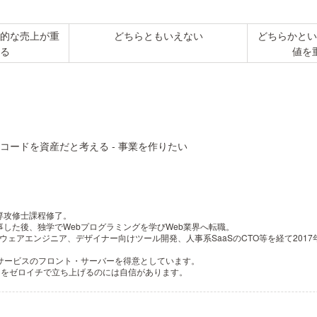
的な売上が重
どちらともいえない
どちらかとい
る
値を
ースコードを資産だと考える - 事業を作りたい
専攻修士課程修了。
した後、独学でWebプログラミングを学びWeb業界へ転職。
ウェアエンジニア、デザイナー向けツール開発、人事系SaaSのCTO等を経て201
サービスのフロント・サーバーを得意としています。
ビスをゼロイチで立ち上げるのには自信があります。