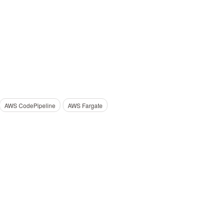
AWS CodePipeline
AWS Fargate