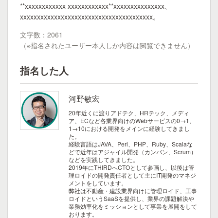
**xxxxxxxxxxxx xxxxxxxxxxxx**xxxxxxxxxxxxxxx、
xxxxxxxxxxxxxxxxxxxxxxxxxxxxxxxxxxxxxxx。
文字数：2061
（※指名されたユーザー本人しか内容は閲覧できません）
指名した人
河野敏宏
20年近くに渡りアドテク、HRテック、メディ
ア、ECなど各業界向けのWebサービスの0→1、
1→10における開発をメインに経験してきまし
た。
経験言語はJAVA、Perl、PHP、Ruby、Scalaな
どで近年はアジャイル開発（カンバン、Scrum）
などを実践してきました。
2019年にTHIRDへCTOとして参画し、以後は管
理ロイドの開発責任者として主にIT開発のマネジ
メントをしています。
弊社は不動産・建設業界向けに管理ロイド、工事
ロイドというSaaSを提供し、業界の課題解決や
業務効率化をミッションとして事業を展開をして
おります。