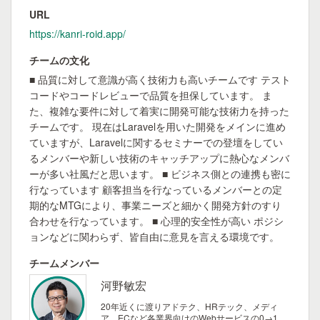
URL
https://kanri-roid.app/
チームの文化
■ 品質に対して意識が高く技術力も高いチームです テスト
コードやコードレビューで品質を担保しています。 ま
た、複雑な要件に対して着実に開発可能な技術力を持った
チームです。 現在はLaravelを用いた開発をメインに進め
ていますが、Laravelに関するセミナーでの登壇をしてい
るメンバーや新しい技術のキャッチアップに熱心なメンバ
ーが多い社風だと思います。 ■ ビジネス側との連携も密に
行なっています 顧客担当を行なっているメンバーとの定
期的なMTGにより、事業ニーズと細かく開発方針のすり
合わせを行なっています。 ■ 心理的安全性が高い ポジシ
ョンなどに関わらず、皆自由に意見を言える環境です。
チームメンバー
河野敏宏
20年近くに渡りアドテク、HRテック、メディ
ア、ECなど各業界向けのWebサービスの0→1、