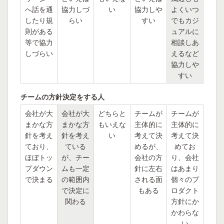
へ話を通
協力しづ
い
協力しや
よくいつ
したり規
らい
すい
でもカジ
則がある
ュアルに
等で協力
相談しあ
しづらい
えるなど
協力しや
すい
チームの方針決定をする人
会社が大
会社が大
どちらと
チームが
チームが
まかな方
まかな方
もいえな
主体的に
主体的に
針を考え
針を考え
い
考えて決
考えて決
ており、
ている
めるが、
めてお
ほぼトッ
が、チー
会社の方
り、会社
プダウン
ムも一定
針に左右
はあまり
で決まる
の範囲内
される面
個々のプ
で決定に
もある
ロダクト
関わる
方針にか
かわらな
い