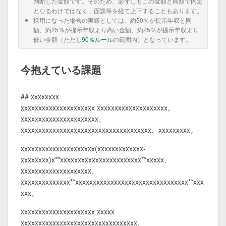
判断した金額です。そのため、必ずしもこの金額と同額で内定
となるわけではなく、面談等を経て上下することもあります。
採用になった場合の実績としては、約50％が提示年収と同
額、約25％が提示年収より高い金額、約25％が提示年収より
低い金額（ただし
90％ルール
の範囲内）となっています。
今抱えている課題
## xxxxxxxx
xxxxxxxxxxxxxxxxxxxxx xxxxxxxxxxxxxxxxxxxx。
xxxxxxxxxxxxxxxxxxxxxx、
xxxxxxxxxxxxxxxxxxxxxxxxxxxxxxxxxxxxx、xxxxxxxxx。
xxxxxxxxxxxxxxxxxxxxx(xxxxxxxxxxxxx-
xxxxxxxx)x**xxxxxxxxxxxxxxxxxxxxxxx**xxxxx、
xxxxxxxxxxxxxxxxxxxx、
xxxxxxxxxxxxxx**xxxxxxxxxxxxxxxxxxxxxxxxxxxxxxxx**xxx
xxx。
xxxxxxxxxxxxxxxxxxxxx xxxxx
xxxxxxxxxxxxxxxxxxxxxxxxxxxxxxxxx、