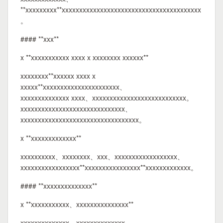
**xxxxxxxxx**xxxxxxxxxxxxxxxxxxxxxxxxxxxxxxxxxxxxxxxx
。
#### **xxx**
x **xxxxxxxxxxx xxxx x xxxxxxxx xxxxxx**
xxxxxxxx**xxxxxx xxxx x
xxxxx**xxxxxxxxxxxxxxxxxxxxxx、
xxxxxxxxxxxxxx xxxx、xxxxxxxxxxxxxxxxxxxxxxxxxxx。
xxxxxxxxxxxxxxxxxxxxxxxxxxxxxx、
xxxxxxxxxxxxxxxxxxxxxxxxxxxxxxxxxx。
x **xxxxxxxxxxxxx**
xxxxxxxxxx、xxxxxxxx、xxx、xxxxxxxxxxxxxxxxxx、
xxxxxxxxxxxxxxxxx**xxxxxxxxxxxxxxxx**xxxxxxxxxxxxx。
#### **xxxxxxxxxxxxxx**
x **xxxxxxxxxxx、xxxxxxxxxxxxxxx**
xxxxxxxxxxxxxx、xxxxxxxxxxxxxx、