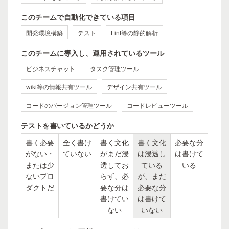
このチームで自動化できている項目
開発環境構築
テスト
Lint等の静的解析
このチームに導入し、運用されているツール
ビジネスチャット
タスク管理ツール
wiki等の情報共有ツール
デザイン共有ツール
コードのバージョン管理ツール
コードレビューツール
テストを書いているかどうか
書く必要
全く書け
書く文化
書く文化
必要な分
がない・
ていない
がまだ浸
は浸透し
は書けて
または少
透してお
ている
いる
ないプロ
らず、必
が、まだ
ダクトだ
要な分は
必要な分
書けてい
は書けて
ない
いない