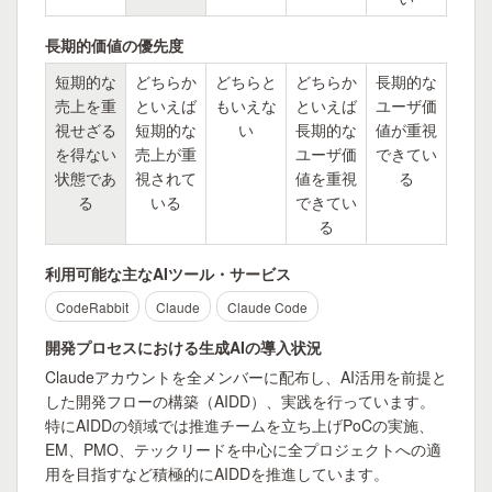
長期的価値の優先度
短期的な
どちらか
どちらと
どちらか
長期的な
売上を重
といえば
もいえな
といえば
ユーザ価
視せざる
短期的な
い
長期的な
値が重視
を得ない
売上が重
ユーザ価
できてい
状態であ
視されて
値を重視
る
る
いる
できてい
る
利用可能な主なAIツール・サービス
CodeRabbit
Claude
Claude Code
開発プロセスにおける生成AIの導入状況
Claudeアカウントを全メンバーに配布し、AI活用を前提と
した開発フローの構築（AIDD）、実践を行っています。

特にAIDDの領域では推進チームを立ち上げPoCの実施、
EM、PMO、テックリードを中心に全プロジェクトへの適
用を目指すなど積極的にAIDDを推進しています。