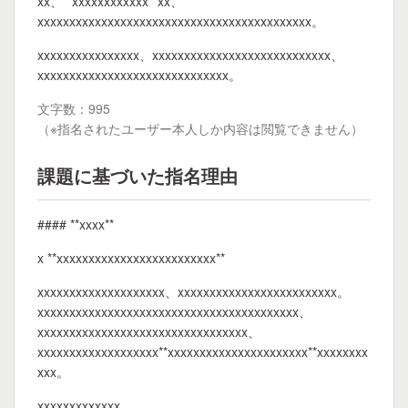
xx、**xxxxxxxxxxxx**xx、
xxxxxxxxxxxxxxxxxxxxxxxxxxxxxxxxxxxxxxxxxxx。
xxxxxxxxxxxxxxxx、xxxxxxxxxxxxxxxxxxxxxxxxxxxx、
xxxxxxxxxxxxxxxxxxxxxxxxxxxxxx。
文字数：995
（※指名されたユーザー本人しか内容は閲覧できません）
課題に基づいた指名理由
#### **xxxx**
x **xxxxxxxxxxxxxxxxxxxxxxxxx**
xxxxxxxxxxxxxxxxxxxx、xxxxxxxxxxxxxxxxxxxxxxxxx。
xxxxxxxxxxxxxxxxxxxxxxxxxxxxxxxxxxxxxxxxx、
xxxxxxxxxxxxxxxxxxxxxxxxxxxxxxxxx、
xxxxxxxxxxxxxxxxxxx**xxxxxxxxxxxxxxxxxxxxxx**xxxxxxxx
xxx。
xxxxxxxxxxxxx、