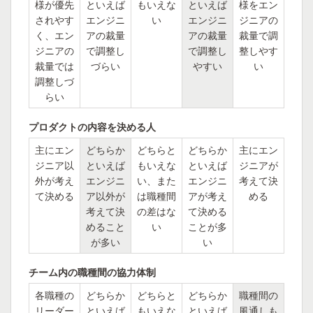
様が優先
といえば
もいえな
といえば
様をエン
されやす
エンジニ
い
エンジニ
ジニアの
く、エン
アの裁量
アの裁量
裁量で調
ジニアの
で調整し
で調整し
整しやす
裁量では
づらい
やすい
い
調整しづ
らい
プロダクトの内容を決める人
主にエン
どちらか
どちらと
どちらか
主にエン
ジニア以
といえば
もいえな
といえば
ジニアが
外が考え
エンジニ
い、また
エンジニ
考えて決
て決める
ア以外が
は職種間
アが考え
める
考えて決
の差はな
て決める
めること
い
ことが多
が多い
い
チーム内の職種間の協力体制
各職種の
どちらか
どちらと
どちらか
職種間の
リーダー
といえば
もいえな
といえば
風通しも