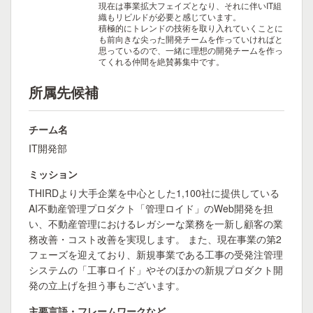
現在は事業拡大フェイズとなり、それに伴いIT組
織もリビルドが必要と感じています。
積極的にトレンドの技術を取り入れていくことに
も前向きな尖った開発チームを作っていければと
思っているので、一緒に理想の開発チームを作っ
てくれる仲間を絶賛募集中です。
所属先候補
チーム名
IT開発部
ミッション
THIRDより大手企業を中心とした1,100社に提供している
AI不動産管理プロダクト「管理ロイド」のWeb開発を担
い、不動産管理におけるレガシーな業務を一新し顧客の業
務改善・コスト改善を実現します。 また、現在事業の第2
フェーズを迎えており、新規事業である工事の受発注管理
システムの「工事ロイド」やそのほかの新規プロダクト開
発の立上げを担う事もございます。
主要言語・フレームワークなど