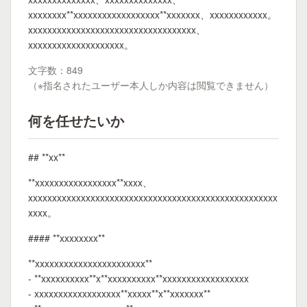
xxxxxxxx**xxxxxxxxxxxxxxxxxx**xxxxxxx、xxxxxxxxxxxx。
xxxxxxxxxxxxxxxxxxxxxxxxxxxxxxxxxxx、
xxxxxxxxxxxxxxxxxxxx。
文字数：849
（※指名されたユーザー本人しか内容は閲覧できません）
何を任せたいか
## **xx**
**xxxxxxxxxxxxxxxxx**xxxx、
xxxxxxxxxxxxxxxxxxxxxxxxxxxxxxxxxxxxxxxxxxxxxxxxxxxx
xxxx。
#### **xxxxxxxx**
**xxxxxxxxxxxxxxxxxxxxxxx**
- **xxxxxxxxxx**x**xxxxxxxxxx**xxxxxxxxxxxxxxxxxx
- xxxxxxxxxxxxxxxxxx**xxxxx**x**xxxxxxx**