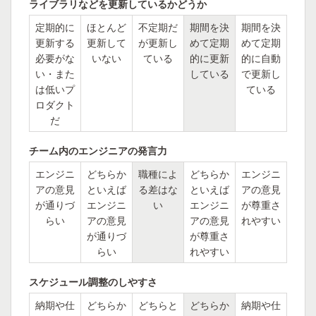
ライブラリなどを更新しているかどうか
定期的に
ほとんど
不定期だ
期間を決
期間を決
更新する
更新して
が更新し
めて定期
めて定期
必要がな
いない
ている
的に更新
的に自動
い・また
している
で更新し
は低いプ
ている
ロダクト
だ
チーム内のエンジニアの発言力
エンジニ
どちらか
職種によ
どちらか
エンジニ
アの意見
といえば
る差はな
といえば
アの意見
が通りづ
エンジニ
い
エンジニ
が尊重さ
らい
アの意見
アの意見
れやすい
が通りづ
が尊重さ
らい
れやすい
スケジュール調整のしやすさ
納期や仕
どちらか
どちらと
どちらか
納期や仕