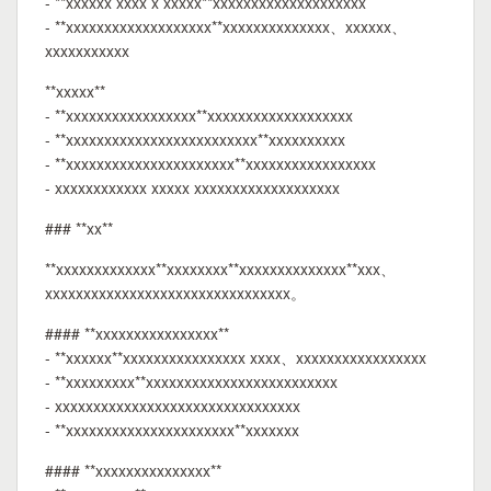
- **xxxxxx xxxx x xxxxx**xxxxxxxxxxxxxxxxxxxx
- **xxxxxxxxxxxxxxxxxxx**xxxxxxxxxxxxxx、xxxxxx、
xxxxxxxxxxx
**xxxxx**
- **xxxxxxxxxxxxxxxxx**xxxxxxxxxxxxxxxxxxx
- **xxxxxxxxxxxxxxxxxxxxxxxxx**xxxxxxxxxx
- **xxxxxxxxxxxxxxxxxxxxxx**xxxxxxxxxxxxxxxxx
- xxxxxxxxxxxx xxxxx xxxxxxxxxxxxxxxxxxx
### **xx**
**xxxxxxxxxxxxx**xxxxxxxx**xxxxxxxxxxxxxx**xxx、
xxxxxxxxxxxxxxxxxxxxxxxxxxxxxxxx。
#### **xxxxxxxxxxxxxxxx**
- **xxxxxx**xxxxxxxxxxxxxxxx xxxx、xxxxxxxxxxxxxxxxx
- **xxxxxxxxx**xxxxxxxxxxxxxxxxxxxxxxxxx
- xxxxxxxxxxxxxxxxxxxxxxxxxxxxxxxx
- **xxxxxxxxxxxxxxxxxxxxxx**xxxxxxx
#### **xxxxxxxxxxxxxxx**