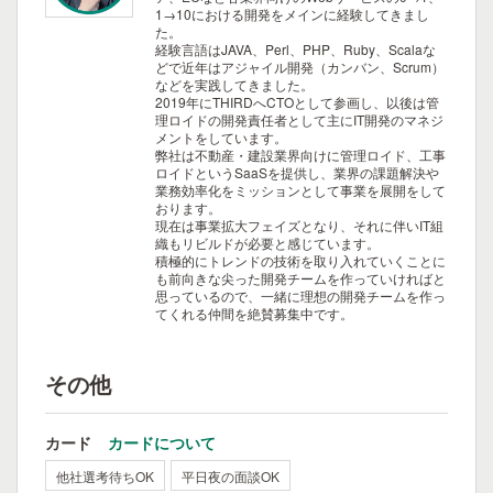
1→10における開発をメインに経験してきまし
た。
経験言語はJAVA、Perl、PHP、Ruby、Scalaな
どで近年はアジャイル開発（カンバン、Scrum）
などを実践してきました。
2019年にTHIRDへCTOとして参画し、以後は管
理ロイドの開発責任者として主にIT開発のマネジ
メントをしています。
弊社は不動産・建設業界向けに管理ロイド、工事
ロイドというSaaSを提供し、業界の課題解決や
業務効率化をミッションとして事業を展開をして
おります。
現在は事業拡大フェイズとなり、それに伴いIT組
織もリビルドが必要と感じています。
積極的にトレンドの技術を取り入れていくことに
も前向きな尖った開発チームを作っていければと
思っているので、一緒に理想の開発チームを作っ
てくれる仲間を絶賛募集中です。
その他
カード
カードについて
他社選考待ちOK
平日夜の面談OK