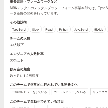
主要言語・フレームワークなど
MBKデジタルのデジタルプラットフォーム事業本部では、TypeScrip
ータ基盤の開発を行っています。
その他技術
TypeScript
Slack
React
Python
JavaScript
GitHub
チームの人数
30人以下
エンジニアの人数比率
30%以下
飲み会の頻度
数ヶ月に1-2回程度
このチームで恒常的に行われている開発文化
仕様のレビューをしている
コードレビューしている
リファクタ
このチームで自動化できている項目