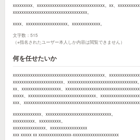
xxxxxxxxx、xxxxxxxxxxxxxxxxxxxxxxxxxxxxxxx。xx、xxxxxxxxxx
xxxxxxxxxxxxxxxxxxxxxxxxxxxxxxxxxx。
xxxx、xxxxxxxxxxxxxxxxxxx。xxxxxxxxxxxxx。
文字数：515
（※指名されたユーザー本人しか内容は閲覧できません）
何を任せたいか
xxxxxxxxxxxxxxxxxxxxxxxxxxxxxxxxxxxxxxxxxx、xxxxxxxxxxxxx
xxxxxxxxxxxxxxxxxxxxxxx、xxxxxxxxxxxxxxxxxxxxxxxxxxxxxxxx
xx、xxxxxxxxxxxxxxxxxx、xxxxxxxxxxxxxxxxxxxxxxxxxxxxxxxxx
xxxxx、xxxxxxxxxxxxxxxxxxxxxxxxxxxxxxx、xxxxxxxxxxxxxxxxx
xxx、xxxxxxxxxxxxxxxxxxxxxxxxxxxxxxxxxxxxxxxxxxxxxxxxxxxx
xxxxxxxxxxxxx、xxxxxxxxxxxxxxxxxxxxxxxxxxxxxx。
xxxxxxxxxx、xxxxxxxxxx。
xxxxxxxxxxxxxxx、xxxxxxxxxxxxxxxxx
xxx xxxxx xx xxxxxxxxxxxxxxx-xxxxxxxxxxxxxxxxxxxxx