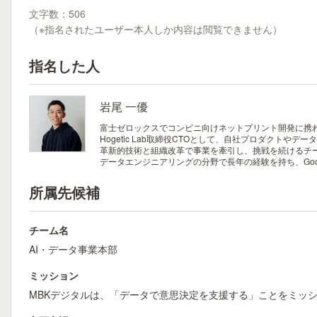
文字数：506
（※指名されたユーザー本人しか内容は閲覧できません）
指名した人
岩尾 一優
富士ゼロックスでコンビニ向けネットプリント開発に携わっ
Hogetic Lab取締役CTOとして、自社プロダクトやデータ基
革新的技術と組織改革で事業を牽引し、挑戦を続けるチ
データエンジニアリングの分野で長年の経験を持ち、Google Clou
所属先候補
チーム名
AI・データ事業本部
ミッション
MBKデジタルは、「データで意思決定を支援する」ことをミッシ