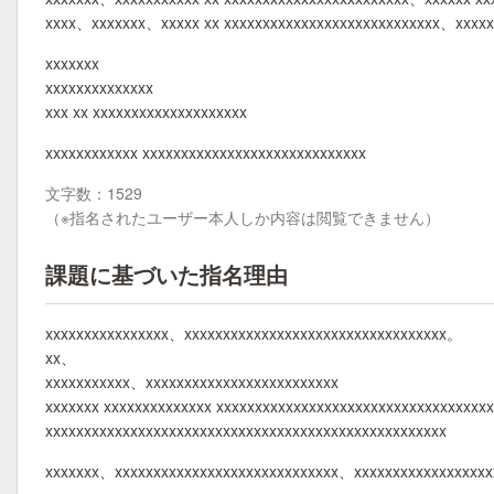
xxxx、xxxxxxx、xxxxx xx xxxxxxxxxxxxxxxxxxxxxxxxxxxx、xxxxx
xxxxxxx
xxxxxxxxxxxxxx
xxx xx xxxxxxxxxxxxxxxxxxxx
xxxxxxxxxxxx xxxxxxxxxxxxxxxxxxxxxxxxxxxxx
文字数：1529
（※指名されたユーザー本人しか内容は閲覧できません）
課題に基づいた指名理由
xxxxxxxxxxxxxxxx、xxxxxxxxxxxxxxxxxxxxxxxxxxxxxxxxxx。
xx、
xxxxxxxxxxx、xxxxxxxxxxxxxxxxxxxxxxxxx
xxxxxxx xxxxxxxxxxxxxx xxxxxxxxxxxxxxxxxxxxxxxxxxxxxxxxxxx
xxxxxxxxxxxxxxxxxxxxxxxxxxxxxxxxxxxxxxxxxxxxxxxxxxxx
xxxxxxx、xxxxxxxxxxxxxxxxxxxxxxxxxxxxx、xxxxxxxxxxxxxxxxxx