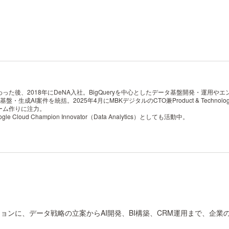
た後、2018年にDeNA入社。BigQueryを中心としたデータ基盤開発・運用や
盤・生成AI案件を統括。2025年4月にMBKデジタルのCTO兼Product & Techno
ーム作りに注力。
d Champion Innovator（Data Analytics）としても活動中。
ョンに、データ戦略の立案からAI開発、BI構築、CRM運用まで、企業