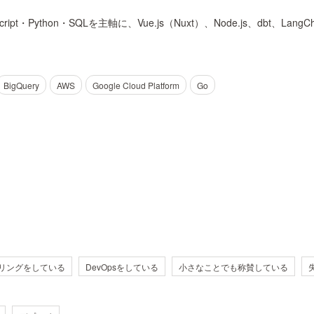
t・Python・SQLを主軸に、Vue.js（Nuxt）、Node.js、dbt
BigQuery
AWS
Google Cloud Platform
Go
リングをしている
DevOpsをしている
小さなことでも称賛している