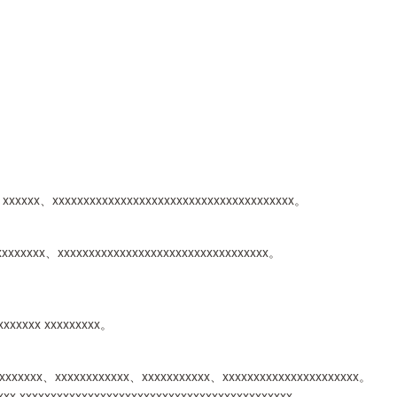
 xxxxxx、xxxxxxxxxxxxxxxxxxxxxxxxxxxxxxxxxxxxxxx。
xxxxxxxxx、xxxxxxxxxxxxxxxxxxxxxxxxxxxxxxxxxx。
xxxxxxx xxxxxxxxx。
xxxxxxxx、xxxxxxxxxxxx、xxxxxxxxxxx、xxxxxxxxxxxxxxxxxxxxxx。
xxx xxxxxxxxxxxxxxxxxxxxxxxxxxxxxxxxxxxxxxxxxxxx。