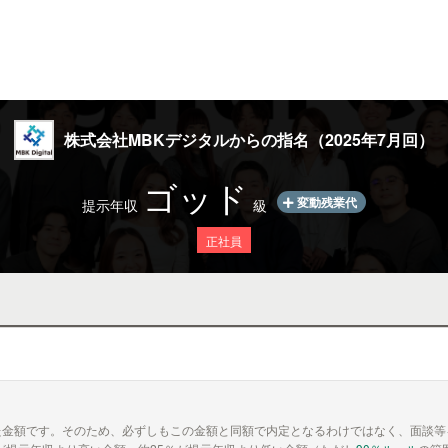
株式会社MBKデジタルからの指名（2025年7月回）
ゴッド
変動残業代
提示年収
級
正社員
た金額です。そのため、必ずしもこの金額と同額で内定となるわけではなく、面談等