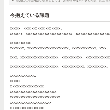
採用になった場合の実績としては、約50％が提示年収と同額、約25％
今抱えている課題
xxxxxx、xxxx xxx xxxx xxx xxxxx。
xxxxxxx、xxxxxxxxxxxxxxxxxxxxxxxxxxx、xxxxxxxxxxxxxxxxxxx
xxxxxxxxxxxx
xxxxxxxx、xxxxxxxxxxxxxxxxxxxxxxxx、xxxxxxxxxxxxxx、xxxx、
xxxx、xxxxxxxxxxxxxxxxxxxxxx、xxxxxxxxxxxx、xxxxxxxxxxxxx
xxxxxxxxxxxxxxxxxxxxxxxxxxxx、xxxxxxxxxxxxx、xxxxxxxxxxx。
xxxxxxxxxxxxxxx
xxxxxx
x xxxxxxxxxxxxxxxxxx
xxxxxxxxxxxxxxxxxxxxxxxxxxx
xxxxxxxxxxxxxxxxxxxxxxxxxxxxx
xxxxxxxxxxxxxxxxxxxxxxxx
x xxxxxxxxxxxxxxxxxx