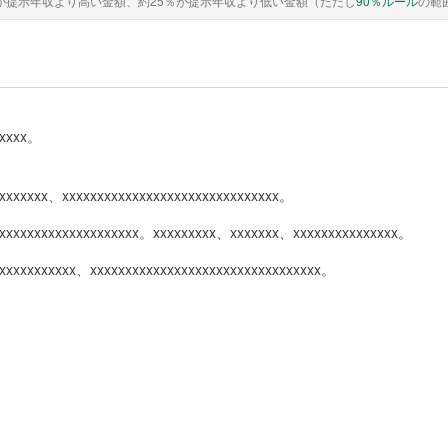
が提示年収より高い金額、約25％が提示年収より低い金額（ただし
90％ルール
の範
xxxxx。
xxxxxxx、xxxxxxxxxxxxxxxxxxxxxxxxxxxxxxx。
xxxxxxxxxxxxxxxxxxxxx。xxxxxxxxx、xxxxxxx、xxxxxxxxxxxxxxx。
xxxxxxxxxxx、xxxxxxxxxxxxxxxxxxxxxxxxxxxxxxxxx。