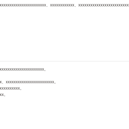
xxxxxxxxxxxxxxxxxxxxxxx、xxxxxxxxxxxx、xxxxxxxxxxxxxxxxxxxxxxxxx
xxxxxxxxxxxxxxxxxxxxxxx。
。
xx、xxxxxxxxxxxxxxxxxxxxxxxx。
xxxxxxxxxxx。
xxx。