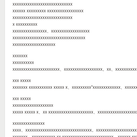
xxxxxxxxxxxxxxxxxxxxxxxxxxxx
xxxxxx xxxxxxxxx xxxxxxxxxxxxxxxxx
xxxxxxxxxxxxxxxxxxxxxxxxxxxx
x xxxxxxxxxx
xxxxxxxxxxxxxxxx、xxxxxxxxxxxxxxxxxx
xxxxxxxxxxxxxxxxxxxxxxxxxxxxxxxxxx
xxxxxxxxxxxxxxxxxxxx
xxxxxxx
xxxxxxxxxx
xxxxxxxxxxxxxxxxxxxxxx、xxxxxxxxxxxxxxxxxx。xx、xxxxxxxxxx
xxx xxxxx
xxxxxxx xxxxxxxxxxx xxxxx x、xxxxxxxxx*xxxxxxxxxxxxx、xxxx
xxx xxxxx
xxxxxxxxxxxxxxxxxxx
xxxxx xxxxx x、xx xxxxxxxxxxxxxxxxxxxxx、xxxxxxxxxxxxxxxxxx
xxxxxxxxxxxxxxx
xxxx、xxxxxxxxxxxxxxxxxxxxxxxxxxxxxxx。xxxxxxxxxxxxxxxxxx
xxxxxxx、xxxxxxxxxxx xx xxxxxxxxxxxxxxxxxxxxxxxx、xxxxxx xx