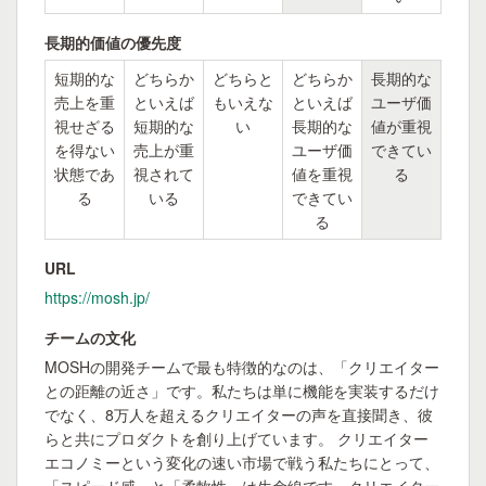
長期的価値の優先度
短期的な
どちらか
どちらと
どちらか
長期的な
売上を重
といえば
もいえな
といえば
ユーザ価
視せざる
短期的な
い
長期的な
値が重視
を得ない
売上が重
ユーザ価
できてい
状態であ
視されて
値を重視
る
る
いる
できてい
る
URL
https://mosh.jp/
チームの文化
MOSHの開発チームで最も特徴的なのは、「クリエイター
との距離の近さ」です。私たちは単に機能を実装するだけ
でなく、8万人を超えるクリエイターの声を直接聞き、彼
らと共にプロダクトを創り上げています。 クリエイター
エコノミーという変化の速い市場で戦う私たちにとって、