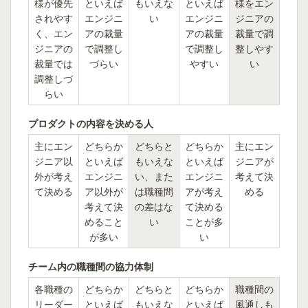
様が優先
といえば
もいえな
といえば
様をエン
されやす
エンジニ
い
エンジニ
ジニアの
く、エン
アの裁量
アの裁量
裁量で調
ジニアの
で調整し
で調整し
整しやす
裁量では
づらい
やすい
い
調整しづ
らい
プロダクトの内容を決める人
主にエン
どちらか
どちらと
どちらか
主にエン
ジニア以
といえば
もいえな
といえば
ジニアが
外が考え
エンジニ
い、また
エンジニ
考えて決
て決める
ア以外が
は職種間
アが考え
める
考えて決
の差はな
て決める
めること
い
ことが多
が多い
い
チーム内の職種間の協力体制
各職種の
どちらか
どちらと
どちらか
職種間の
リーダー
といえば
もいえな
といえば
風通しも