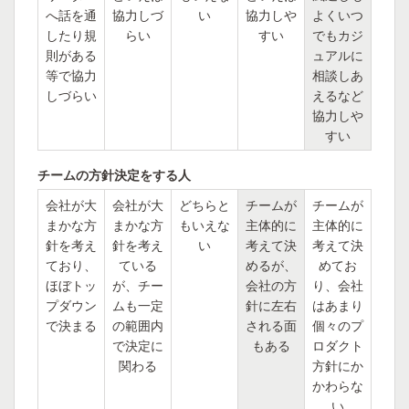
へ話を通
協力しづ
い
協力しや
よくいつ
したり規
らい
すい
でもカジ
則がある
ュアルに
等で協力
相談しあ
しづらい
えるなど
協力しや
すい
チームの方針決定をする人
会社が大
会社が大
どちらと
チームが
チームが
まかな方
まかな方
もいえな
主体的に
主体的に
針を考え
針を考え
い
考えて決
考えて決
ており、
ている
めるが、
めてお
ほぼトッ
が、チー
会社の方
り、会社
プダウン
ムも一定
針に左右
はあまり
で決まる
の範囲内
される面
個々のプ
で決定に
もある
ロダクト
関わる
方針にか
かわらな
い