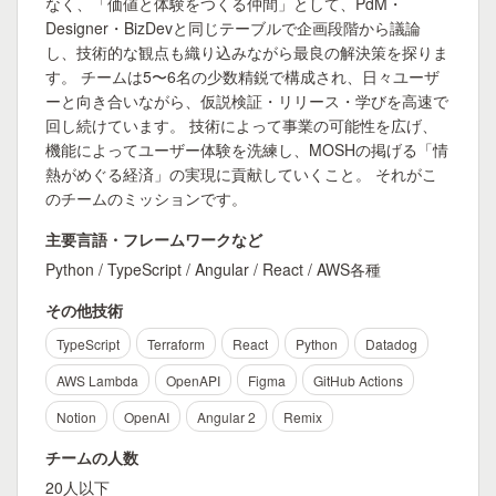
なく、「価値と体験をつくる仲間」として、PdM・
Designer・BizDevと同じテーブルで企画段階から議論
し、技術的な観点も織り込みながら最良の解決策を探りま
す。 チームは5〜6名の少数精鋭で構成され、日々ユーザ
ーと向き合いながら、仮説検証・リリース・学びを高速で
回し続けています。 技術によって事業の可能性を広げ、
機能によってユーザー体験を洗練し、MOSHの掲げる「情
熱がめぐる経済」の実現に貢献していくこと。 それがこ
のチームのミッションです。
主要言語・フレームワークなど
Python / TypeScript / Angular / React / AWS各種
その他技術
TypeScript
Terraform
React
Python
Datadog
AWS Lambda
OpenAPI
Figma
GitHub Actions
Notion
OpenAI
Angular 2
Remix
チームの人数
20人以下