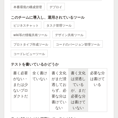
本番環境の構成管理
デプロイ
このチームに導入し、運用されているツール
ビジネスチャット
タスク管理ツール
wiki等の情報共有ツール
デザイン共有ツール
プロトタイプ作成ツール
コードのバージョン管理ツール
コードレビューツール
テストを書いているかどうか
書く必要
全く書け
書く文化
書く文化
必要な分
がない・
ていない
がまだ浸
は浸透し
は書けて
または少
透してお
ている
いる
ないプロ
らず、必
が、まだ
ダクトだ
要な分は
必要な分
書けてい
は書けて
ない
いない