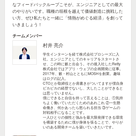
なフィードバックループこそが、エンジニアとしての最大
のやりがいです。職種の垣根を越えて価値創造に挑戦した
い方、ぜひ私たちと一緒に「情熱がめぐる経済」を創って
いきましょう！
チームメンバー
村井 亮介
学生インターンを経て株式会社プロシーズに入
社。エンジニアとしてのキャリアをスタートさ
せ、この時に籔と出会う。その後入社したRetty
株式会社ではアプリ・ウェブの企画開発に従事。
2017年、籔・村山とともにMOSHを創業。趣味
はログの記入。
CTOとか取締役とか肩書きがついてますが僕自身
ピカピカの経歴でないし、大したことができると
は思っていません。
僕にできると自信を持って言えることは、①気持
ちよく働いていただくためのあれこれ ②一生懸
命働き、何かあったら怒られる担当 ③ゲームの
対戦相手になることです。
一人ひとりの個性と強みを最大限発揮できる環境
を構築するために僕が身体を張ることで、やりが
いのある開発チームを築いていきたいです。