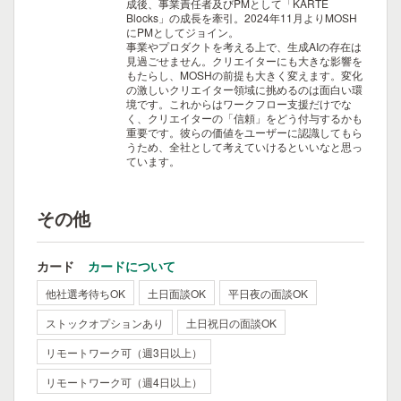
成後、事業責任者及びPMとして「KARTE
Blocks」の成長を牽引。2024年11月よりMOSH
にPMとしてジョイン。
事業やプロダクトを考える上で、生成AIの存在は
見過ごせません。クリエイターにも大きな影響を
もたらし、MOSHの前提も大きく変えます。変化
の激しいクリエイター領域に挑めるのは面白い環
境です。これからはワークフロー支援だけでな
く、クリエイターの「信頼」をどう付与するかも
重要です。彼らの価値をユーザーに認識してもら
うため、全社として考えていけるといいなと思っ
ています。
その他
カード
カードについて
他社選考待ちOK
土日面談OK
平日夜の面談OK
ストックオプションあり
土日祝日の面談OK
リモートワーク可（週3日以上）
リモートワーク可（週4日以上）