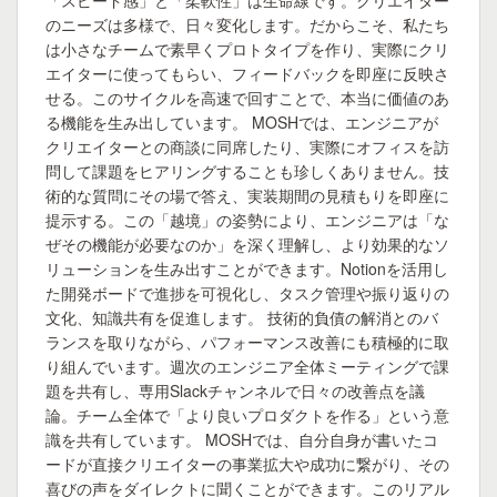
「スピード感」と「柔軟性」は生命線です。クリエイター
のニーズは多様で、日々変化します。だからこそ、私たち
は小さなチームで素早くプロトタイプを作り、実際にクリ
エイターに使ってもらい、フィードバックを即座に反映さ
せる。このサイクルを高速で回すことで、本当に価値のあ
る機能を生み出しています。 MOSHでは、エンジニアが
クリエイターとの商談に同席したり、実際にオフィスを訪
問して課題をヒアリングすることも珍しくありません。技
術的な質問にその場で答え、実装期間の見積もりを即座に
提示する。この「越境」の姿勢により、エンジニアは「な
ぜその機能が必要なのか」を深く理解し、より効果的なソ
リューションを生み出すことができます。Notionを活用し
た開発ボードで進捗を可視化し、タスク管理や振り返りの
文化、知識共有を促進します。 技術的負債の解消とのバ
ランスを取りながら、パフォーマンス改善にも積極的に取
り組んでいます。週次のエンジニア全体ミーティングで課
題を共有し、専用Slackチャンネルで日々の改善点を議
論。チーム全体で「より良いプロダクトを作る」という意
識を共有しています。 MOSHでは、自分自身が書いたコ
ードが直接クリエイターの事業拡大や成功に繋がり、その
喜びの声をダイレクトに聞くことができます。このリアル