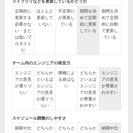
ライブラリなどを更新しているかどうか
定期的に
ほとんど
不定期だ
期間を決
期間を決
更新する
更新して
が更新し
めて定期
めて定期
必要がな
いない
ている
的に更新
的に自動
い・また
している
で更新し
は低いプ
ている
ロダクト
だ
チーム内のエンジニアの発言力
エンジニ
どちらか
職種によ
どちらか
エンジニ
アの意見
といえば
る差はな
といえば
アの意見
が通りづ
エンジニ
い
エンジニ
が尊重さ
らい
アの意見
アの意見
れやすい
が通りづ
が尊重さ
らい
れやすい
スケジュール調整のしやすさ
納期や仕
どちらか
どちらと
どちらか
納期や仕