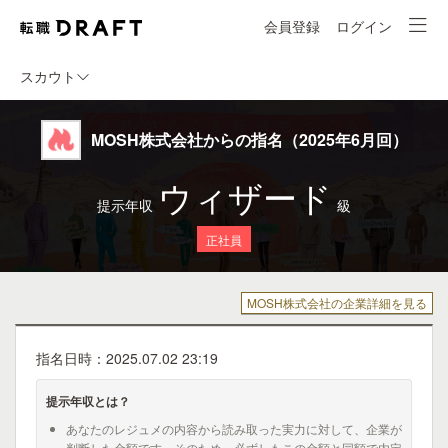
会員登録
ログイン
スカウト
MOSH株式会社からの指名（2025年6月回）
ウィザード
提示年収
級
正社員
MOSH株式会社の企業詳細を見る
指名日時：2025.07.02 23:19
提示年収とは？
あなたのレジュメの内容から読み取った実力に対して、企業が
判断した金額です。そのため、必ずしもこの金額と同額で内定