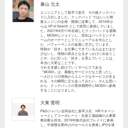
兼山 元太
エンジニアとして新卒で楽天、その後クックパッ
ドに入社しました。クックパッド ではレシピ検
索エンジンの企画・開発に従事して、2016年か
らは VP of Search として経営に参画していまし
た。2021年6月11年在籍したクックパッドを退職
し、MOSHにジョインし、現在はバックエンドチ
ームのオーナーとしてリニューアルを中心とし
た、パフォーマンスの改善に尽力しています。
情熱や「好き」を仕事にできている人はまだまだ
少ないし、情熱の原点となるきっかけに出会うこ
とや、心に灯った「好き」を育んでいくことは、
本当に大変なことです。
それを支援し続けていくサービスである
『MOSH』は、素敵なサービスだなと思ったし、
一人ひとりの情熱からユニークなサービスが生ま
れる、その瞬間に立ち会ってみたい。そんな思い
から、クックパッドの育休期間中にMOSHへ参画
することになりました。
大東 寛明
P&Gジャパン合同会社に新卒入社、HRマネージ
ャーとしてコーポレート・生産工場組織の人事業
務全般を担当。2019年株式会社プレイドに参画
し、中規模企業向けのセールスを推進しIPOを達