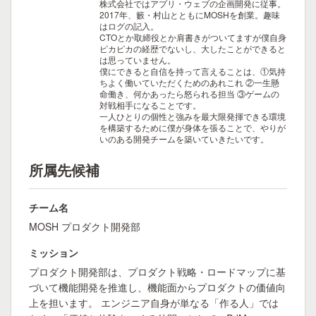
株式会社ではアプリ・ウェブの企画開発に従事。
2017年、籔・村山とともにMOSHを創業。趣味
はログの記入。
CTOとか取締役とか肩書きがついてますが僕自身
ピカピカの経歴でないし、大したことができると
は思っていません。
僕にできると自信を持って言えることは、①気持
ちよく働いていただくためのあれこれ ②一生懸
命働き、何かあったら怒られる担当 ③ゲームの
対戦相手になることです。
一人ひとりの個性と強みを最大限発揮できる環境
を構築するために僕が身体を張ることで、やりが
いのある開発チームを築いていきたいです。
所属先候補
チーム名
MOSH プロダクト開発部
ミッション
プロダクト開発部は、プロダクト戦略・ロードマップに基
づいて機能開発を推進し、機能面からプロダクトの価値向
上を担います。 エンジニア自身が単なる「作る人」では