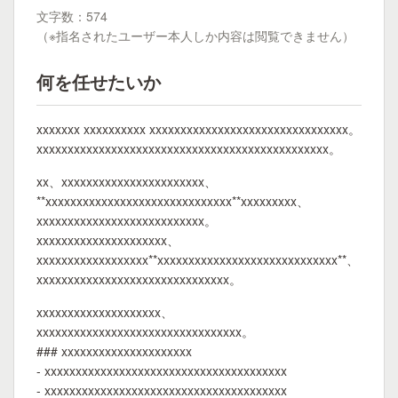
文字数：574
（※指名されたユーザー本人しか内容は閲覧できません）
何を任せたいか
xxxxxxx xxxxxxxxxx xxxxxxxxxxxxxxxxxxxxxxxxxxxxxxxx。
xxxxxxxxxxxxxxxxxxxxxxxxxxxxxxxxxxxxxxxxxxxxxxx。
xx、xxxxxxxxxxxxxxxxxxxxxxx、
**xxxxxxxxxxxxxxxxxxxxxxxxxxxxxx**xxxxxxxxx、
xxxxxxxxxxxxxxxxxxxxxxxxxxx。
xxxxxxxxxxxxxxxxxxxxx、
xxxxxxxxxxxxxxxxxx**xxxxxxxxxxxxxxxxxxxxxxxxxxxxx**、
xxxxxxxxxxxxxxxxxxxxxxxxxxxxxxx。
xxxxxxxxxxxxxxxxxxxx、
xxxxxxxxxxxxxxxxxxxxxxxxxxxxxxxxx。
### xxxxxxxxxxxxxxxxxxxxx
- xxxxxxxxxxxxxxxxxxxxxxxxxxxxxxxxxxxxxxx
- xxxxxxxxxxxxxxxxxxxxxxxxxxxxxxxxxxxxxxx