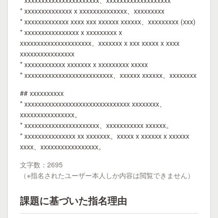
* xxxxxxxxxxxxxxxxxxxxxx、xxxxxxxxxxxxxxxxxxx
* xxxxxxxxxxxxxx x xxxxxxxxxxxxxx、xxxxxxxxx
* xxxxxxxxxxxxx xxxx xxx xxxxxx xxxxxx、xxxxxxxxx (xxx)
* xxxxxxxxxxxxxxxx x xxxxxxxxx x
xxxxxxxxxxxxxxxxxxxxx、xxxxxxx x xxx xxxxx x xxxx
xxxxxxxxxxxxxxxx
* xxxxxxxxxxxx xxxxxxx x xxxxxxxxx xxxxx
* xxxxxxxxxxxxxxxxxxxxxxxxxx、xxxxxx xxxxxx、xxxxxxxx
## xxxxxxxxxx
* xxxxxxxxxxxxxxxxxxxxxxxxxxxxxxx xxxxxxxx、
xxxxxxxxxxxxxxxx。
* xxxxxxxxxxxxxxxxxxxxxx、xxxxxxxxxxx xxxxxx。
* xxxxxxxxxxxxxxx xx xxxxxxx。xxxxx x xxxxxx x xxxxxx
xxxx、xxxxxxxxxxxxxxxxx。
文字数：2695
（※指名されたユーザー本人しか内容は閲覧できません）
課題に基づいた指名理由