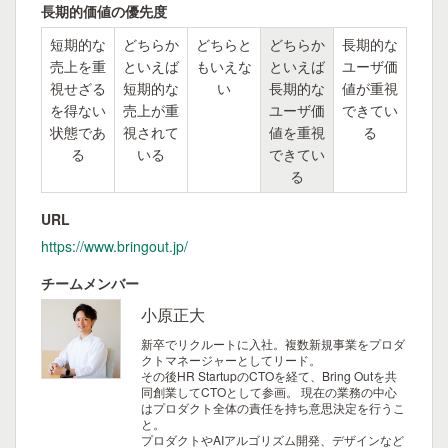
長期的価値の優先度
短期的な
どちらか
どちらと
どちらか
長期的な
売上を重
といえば
もいえな
といえば
ユーザ価
視せざる
短期的な
い
長期的な
値が重視
を得ない
売上が重
ユーザ価
できてい
状態であ
視されて
値を重視
る
る
いる
できてい
る
URL
https://www.bringout.jp/
チームメンバー
小原正大
新卒でリクルートに入社。複数新規事業をプロダ
クトマネージャーとしてリード。
その後HR StartupのCTOを経て、Bring Outを共
同創業してCTOとして参画。
現在の業務の中心
はプロダクト全体の責任を持ち意思決定を行うこ
と。
プロダクトやAIアルゴリズム開発、デザインなど