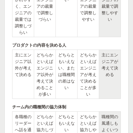
く、エン
アの裁量
アの裁量
裁量で調
ジニアの
で調整し
で調整し
整しやす
裁量では
づらい
やすい
い
調整しづ
らい
プロダクトの内容を決める人
主にエン
どちらか
どちらと
どちらか
主にエン
ジニア以
といえば
もいえな
といえば
ジニアが
外が考え
エンジニ
い、また
エンジニ
考えて決
て決める
ア以外が
は職種間
アが考え
める
考えて決
の差はな
て決める
めること
い
ことが多
が多い
い
チーム内の職種間の協力体制
各職種の
どちらか
どちらと
どちらか
職種間の
リーダー
といえば
もいえな
といえば
風通しも
へ話を通
協力しづ
い
協力しや
よくいつ