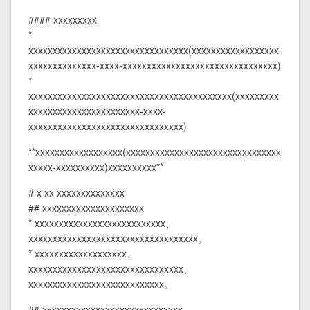
#### xxxxxxxxx
*
xxxxxxxxxxxxxxxxxxxxxxxxxxxxxxxxx(xxxxxxxxxxxxxxxxxx
xxxxxxxxxxxxxx-xxxx-xxxxxxxxxxxxxxxxxxxxxxxxxxxxxxxx)
*
xxxxxxxxxxxxxxxxxxxxxxxxxxxxxxxxxxxxxxxxxx(xxxxxxxxx
xxxxxxxxxxxxxxxxxxxxxxx-xxxx-
xxxxxxxxxxxxxxxxxxxxxxxxxxxxxxxx)
**xxxxxxxxxxxxxxxxxx(xxxxxxxxxxxxxxxxxxxxxxxxxxxxxxxx
xxxxx-xxxxxxxxxx)xxxxxxxxxx**
# x xx xxxxxxxxxxxxxx
## xxxxxxxxxxxxxxxxxxxxx
* xxxxxxxxxxxxxxxxxxxxxxxxxxx、
xxxxxxxxxxxxxxxxxxxxxxxxxxxxxxxxxxx。
* xxxxxxxxxxxxxxxxxxx、
xxxxxxxxxxxxxxxxxxxxxxxxxxxxxxxx、
xxxxxxxxxxxxxxxxxxxxxxxxxxxx。
## xxxxxxxxxxxxxxxxxxxxxxxxxxxxx