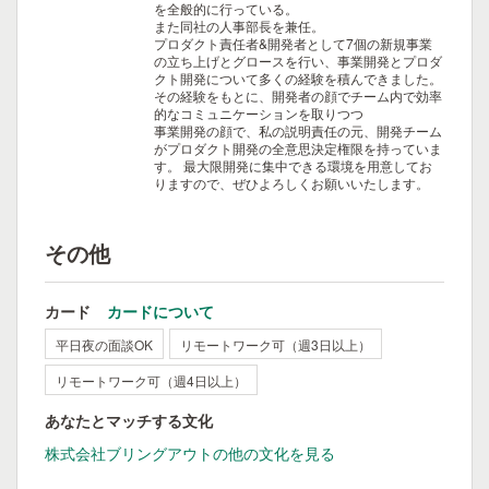
を全般的に行っている。
また同社の人事部長を兼任。
プロダクト責任者&開発者として7個の新規事業
の立ち上げとグロースを行い、事業開発とプロダ
クト開発について多くの経験を積んできました。
その経験をもとに、開発者の顔でチーム内で効率
的なコミュニケーションを取りつつ
事業開発の顔で、私の説明責任の元、開発チーム
がプロダクト開発の全意思決定権限を持っていま
す。
最大限開発に集中できる環境を用意してお
りますので、ぜひよろしくお願いいたします。
その他
カード
カードについて
平日夜の面談OK
リモートワーク可（週3日以上）
リモートワーク可（週4日以上）
あなたとマッチする文化
株式会社ブリングアウトの他の文化を見る