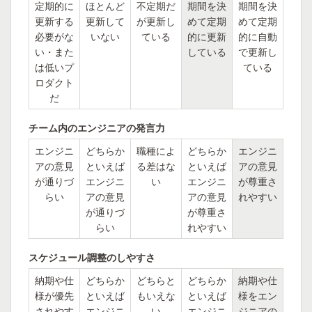
定期的に
ほとんど
不定期だ
期間を決
期間を決
更新する
更新して
が更新し
めて定期
めて定期
必要がな
いない
ている
的に更新
的に自動
い・また
している
で更新し
は低いプ
ている
ロダクト
だ
チーム内のエンジニアの発言力
エンジニ
どちらか
職種によ
どちらか
エンジニ
アの意見
といえば
る差はな
といえば
アの意見
が通りづ
エンジニ
い
エンジニ
が尊重さ
らい
アの意見
アの意見
れやすい
が通りづ
が尊重さ
らい
れやすい
スケジュール調整のしやすさ
納期や仕
どちらか
どちらと
どちらか
納期や仕
様が優先
といえば
もいえな
といえば
様をエン
されやす
エンジニ
い
エンジニ
ジニアの