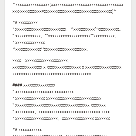
**xxxxxxxxxxxxxxxx(xxxxxxxxxxxxxxxxxxxxxxxxxxxxxxxxxx
xxx-xxxxxxxxxx#xxxxxxxxxxxxxxxxxxxxxxxxxxxxxxxx)**
## xxxxxxxxx
* xxxxxxxxxxxxxxxxxxxxxxxx、**xxxxxxxxxx**xxxxxxxxxx。
* xxxxxxxxxxxx、**xxxxxxxxxxxxxxxxxxxx**xxxxxxxxxx。
* xxxxxxxxxxxxxx、
**xxxxxxxxxxxx**xxxxxxxxxxxxxxxxxxxx。
xxxx、xxxxxxxxxxxxxxxxxxxx、
xxxxxxxxxxxxxx x xxxxxxxxxxxxxxxx x xxxxxxxxxxxxxxxxx
xxxxxxxxxxxxxxxxxxxxxxxxxxxxxxxxxxxxx
#### xxxxxxxxxxxxxxx
* xxxxxxxxxxxxxxxxxx xxxxxxxxx
* xxxxxxxxxxxxxx xxxxxxxxxxxxxxxxxxxxxxxxxx
* xxxxxxxxxxxxxxxxxxxxxxxxxxxxxxxxxxx xxxxxxx
* xxxxxxxxx、xxxxxxxxxxxxxxxxxxxxxxxxxxxxx xxxx
* xxxxxxxxxxxxxxxxxxxx、xxxxxxxxxxxxxxx xxxxxxx
## xxxxxxxxxxx