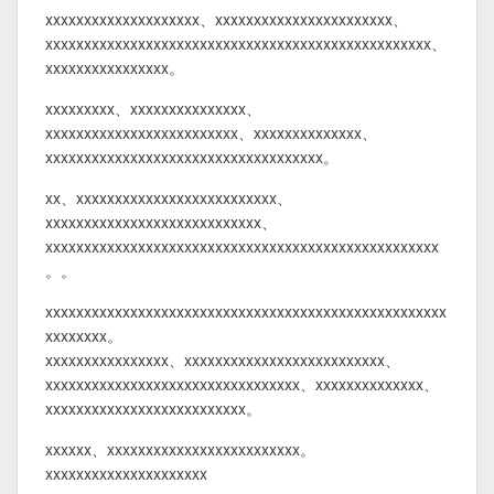
xxxxxxxxxxxxxxxxxxxx、xxxxxxxxxxxxxxxxxxxxxxx、
xxxxxxxxxxxxxxxxxxxxxxxxxxxxxxxxxxxxxxxxxxxxxxxxxx、
xxxxxxxxxxxxxxxx。
xxxxxxxxx、xxxxxxxxxxxxxxx、
xxxxxxxxxxxxxxxxxxxxxxxxx、xxxxxxxxxxxxxx、
xxxxxxxxxxxxxxxxxxxxxxxxxxxxxxxxxxxx。
xx、xxxxxxxxxxxxxxxxxxxxxxxxxx、
xxxxxxxxxxxxxxxxxxxxxxxxxxxx、
xxxxxxxxxxxxxxxxxxxxxxxxxxxxxxxxxxxxxxxxxxxxxxxxxxx
。。
xxxxxxxxxxxxxxxxxxxxxxxxxxxxxxxxxxxxxxxxxxxxxxxxxxxx
xxxxxxxx。
xxxxxxxxxxxxxxxx、xxxxxxxxxxxxxxxxxxxxxxxxxx、
xxxxxxxxxxxxxxxxxxxxxxxxxxxxxxxxx、xxxxxxxxxxxxxx、
xxxxxxxxxxxxxxxxxxxxxxxxxx。
xxxxxx、xxxxxxxxxxxxxxxxxxxxxxxxx。
xxxxxxxxxxxxxxxxxxxxx