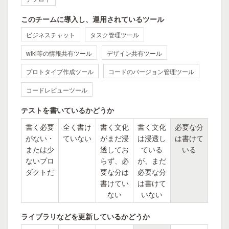
このチームに導入し、運用されているツール
ビジネスチャット
タスク管理ツール
wiki等の情報共有ツール
デザイン共有ツール
プロトタイプ作成ツール
コードのバージョン管理ツール
コードレビューツール
テストを書いているかどうか
書く必要
全く書け
書く文化
書く文化
必要な分
がない・
ていない
がまだ浸
は浸透し
は書けて
または少
透してお
ている
いる
ないプロ
らず、必
が、まだ
ダクトだ
要な分は
必要な分
書けてい
は書けて
ない
いない
ライブラリなどを更新しているかどうか