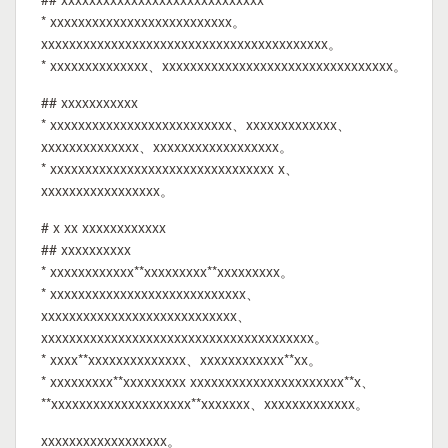
* xxxxxxxxxxxxxxxxxxxxxxxxxx。
xxxxxxxxxxxxxxxxxxxxxxxxxxxxxxxxxxxxxxxxx。
* xxxxxxxxxxxxxx、xxxxxxxxxxxxxxxxxxxxxxxxxxxxxxxxx。
## xxxxxxxxxxx
* xxxxxxxxxxxxxxxxxxxxxxxxxx、xxxxxxxxxxxxx、
xxxxxxxxxxxxxx、xxxxxxxxxxxxxxxxxx。
* xxxxxxxxxxxxxxxxxxxxxxxxxxxxxxxx x、
xxxxxxxxxxxxxxxxx。
# x xx xxxxxxxxxxxx
## xxxxxxxxxx
* xxxxxxxxxxxx**xxxxxxxxx**xxxxxxxxx。
* xxxxxxxxxxxxxxxxxxxxxxxxxxxx、
xxxxxxxxxxxxxxxxxxxxxxxxxxxx、
xxxxxxxxxxxxxxxxxxxxxxxxxxxxxxxxxxxxxxx。
* xxxx**xxxxxxxxxxxxxx、xxxxxxxxxxxx**xx。
* xxxxxxxxx**xxxxxxxxx xxxxxxxxxxxxxxxxxxxxxx**x、
**xxxxxxxxxxxxxxxxxxxx**xxxxxxx、xxxxxxxxxxxxx。
xxxxxxxxxxxxxxxxxx。