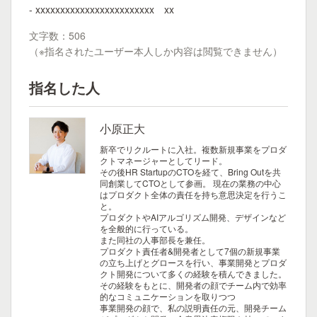
- xxxxxxxxxxxxxxxxxxxxxxxx xx
文字数：506
（※指名されたユーザー本人しか内容は閲覧できません）
指名した人
小原正大
新卒でリクルートに入社。複数新規事業をプロダ
クトマネージャーとしてリード。
その後HR StartupのCTOを経て、Bring Outを共
同創業してCTOとして参画。
現在の業務の中心
はプロダクト全体の責任を持ち意思決定を行うこ
と。
プロダクトやAIアルゴリズム開発、デザインなど
を全般的に行っている。
また同社の人事部長を兼任。
プロダクト責任者&開発者として7個の新規事業
の立ち上げとグロースを行い、事業開発とプロダ
クト開発について多くの経験を積んできました。
その経験をもとに、開発者の顔でチーム内で効率
的なコミュニケーションを取りつつ
事業開発の顔で、私の説明責任の元、開発チーム