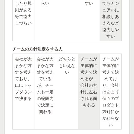
したり規
らい
すい
でもカジ
則がある
ュアルに
等で協力
相談しあ
しづらい
えるなど
協力しや
すい
チームの方針決定をする人
会社が大
会社が大
どちらと
チームが
チームが
まかな方
まかな方
もいえな
主体的に
主体的に
針を考え
針を考え
い
考えて決
考えて決
ており、
ている
めるが、
めてお
ほぼトッ
が、チー
会社の方
り、会社
プダウン
ムも一定
針に左右
はあまり
で決まる
の範囲内
される面
個々のプ
で決定に
もある
ロダクト
関わる
方針にか
かわらな
い