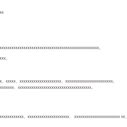
xxx
xxxxxxxxxxxxxxxxxxxxxxxxxxxxxxxxxxxxxxxxxxxxxxxxx。
xxxx。
xx。xxxxx、xxxxxxxxxxxxxxxxxxxxx、xxxxxxxxxxxxxxxxxxxxxxxx。
xxxxxxxx、xxxxxxxxxxxxxxxxxxxxxxxxxxxxxxxxxxxxx。
xxxxxxxxxxxx。xxxxxxxxxxxxxxxxxxxxx、 xxxxxxxxxxxxxxxxxxxxxxx x