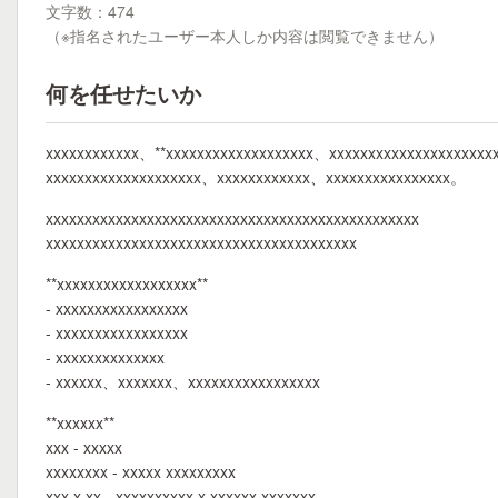
文字数：474
（※指名されたユーザー本人しか内容は閲覧できません）
何を任せたいか
xxxxxxxxxxxx、**xxxxxxxxxxxxxxxxxxx、xxxxxxxxxxxxxxxxxxxxx
xxxxxxxxxxxxxxxxxxxx、xxxxxxxxxxxx、xxxxxxxxxxxxxxxx。
xxxxxxxxxxxxxxxxxxxxxxxxxxxxxxxxxxxxxxxxxxxxxxxx
xxxxxxxxxxxxxxxxxxxxxxxxxxxxxxxxxxxxxxxx
**xxxxxxxxxxxxxxxxxx**
- xxxxxxxxxxxxxxxxx
- xxxxxxxxxxxxxxxxx
- xxxxxxxxxxxxxx
- xxxxxx、xxxxxxx、xxxxxxxxxxxxxxxxx
**xxxxxx**
xxx - xxxxx
xxxxxxxx - xxxxx xxxxxxxxx
xxx x xx - xxxxxxxxxx x xxxxxx xxxxxxx