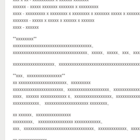
xxxxxx - xxxxx xxxxxxx xxxxxxx x xxxxxxxxx
xxxx - xxxxxxxxx x xxxxxxxx x xxxxxxxx x xxxxxxx xxxxx x xxxxx
xxxxxxx - xxxxx x xxxxx x xxxxxx x xxxxxx
xxxx - xxxxxx
**xxxxxxxx**
xxxxxxxxxxxxxxxxxxxxxxxxxxxxxxxxxxxx。
xxxxxxxxxxxxxxxxxxxxxxxxxxxxxxxxxx、xxxxx、xxxxx、xxx、xxxx
xxxxxxxxxxxxxxxxxxx、xxxxxxxxxxxxxxxxxxxxxxxxxxxxxxxxxxxx
**xxx、xxxxxxxxxxxxxxxx**
xx xxxxxxxxxxxxxxxxxxxxxx、xxxxxxxxx
xxxxxxxxxxxxxxxxxxxxxxx、xxxxxxxxxxxxxxxxxxx、xxxxxxxxxxx
xxxx、xxxxxx xxxxxxxxxxxx x、xxxxxxxxxxxxxxxxx。xxxxxxxxxx
xxxxxxxxxxxx、 xxxxxxxxxxxxxxxxxxxx xxxxxxxx。
xx xxxxxx、xxxxxxxxxxxxxxxx
xxxxxxxxx、 xxxxxxxxxxxxxxxx xxxxxxxxxxxx。
xxx、xxxxxxxxxxxxxxxxxxxxxxxxxxxxxxxx、xxxxxxxxxxxxx、xxxx
xx xxxxxxxxxxxxx