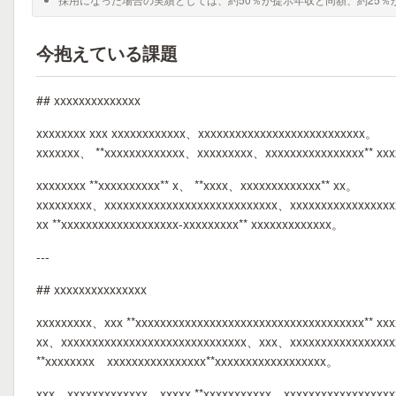
今抱えている課題
## xxxxxxxxxxxxxx
xxxxxxxx xxx xxxxxxxxxxxx、xxxxxxxxxxxxxxxxxxxxxxxxxxx。
xxxxxxx、 **xxxxxxxxxxxxx、xxxxxxxxx、xxxxxxxxxxxxxxxx** xx
xxxxxxxx **xxxxxxxxxx** x、 **xxxx、xxxxxxxxxxxxx** xx。
xxxxxxxxx、xxxxxxxxxxxxxxxxxxxxxxxxxxxx、xxxxxxxxxxxxxxxx
xx **xxxxxxxxxxxxxxxxxxx-xxxxxxxxx** xxxxxxxxxxxxx。
---
## xxxxxxxxxxxxxxx
xxxxxxxxx、xxx **xxxxxxxxxxxxxxxxxxxxxxxxxxxxxxxxxxxxx** xx
xx、xxxxxxxxxxxxxxxxxxxxxxxxxxxxxx、xxx、xxxxxxxxxxxxxxxxxx
**xxxxxxxx xxxxxxxxxxxxxxxx**xxxxxxxxxxxxxxxxxx。
xxx、xxxxxxxxxxxxx。xxxxx **xxxxxxxxxxx、xxxxxxxxxxxxxxxxxx