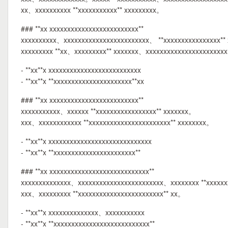
xx、xxxxxxxxxx **xxxxxxxxxxx** xxxxxxxxx。
### **xx xxxxxxxxxxxxxxxxxxxxxxxxx**
xxxxxxxxxx、xxxxxxxxxxxxxxxxxxxxxxxx、 **xxxxxxxxxxxxxxxx**
xxxxxxxxx **xx、xxxxxxxxx** xxxxxxx、xxxxxxxxxxxxxxxxxxxxxx
- **xx**x xxxxxxxxxxxxxxxxxxxxxxxxxx
- **xx**x **xxxxxxxxxxxxxxxxxxxxxx**xx
### **xx xxxxxxxxxxxxxxxxxxxxxxxxx**
xxxxxxxxxxx、xxxxxx **xxxxxxxxxxxxxxxxx** xxxxxxx。
xxx、xxxxxxxxxxxx **xxxxxxxxxxxxxxxxxxxxxxx** xxxxxxxx。
- **xx**x xxxxxxxxxxxxxxxxxxxxxxxxxxxxx
- **xx**x **xxxxxxxxxxxxxxxxxxxxxxx**
### **xx xxxxxxxxxxxxxxxxxxxxxxxxxxxx**
xxxxxxxxxxxxxx、xxxxxxxxxxxxxxxxxxxxxxxx、xxxxxxxx **xxxxxx
xxx、xxxxxxxxx **xxxxxxxxxxxxxxxxxxxxxxxx** xx。
- **xx**x xxxxxxxxxxxxxx、xxxxxxxxxxx
- **xx**x **xxxxxxxxxxxxxxxxxxxxxxxxxxx**