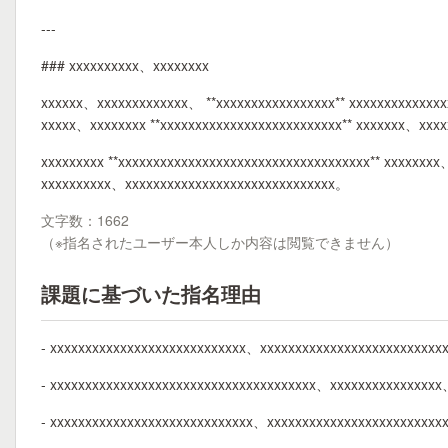
---
### xxxxxxxxxx、xxxxxxxx
xxxxxx、xxxxxxxxxxxxx、 **xxxxxxxxxxxxxxxxx** xxxxxxxxxxxxx
xxxxx、xxxxxxxx **xxxxxxxxxxxxxxxxxxxxxxxxxx** xxxxxxx、xxx
xxxxxxxxx **xxxxxxxxxxxxxxxxxxxxxxxxxxxxxxxxxxxx** xxxxxxxx
xxxxxxxxxx、xxxxxxxxxxxxxxxxxxxxxxxxxxxxxx。
文字数：1662
（※指名されたユーザー本人しか内容は閲覧できません）
課題に基づいた指名理由
- xxxxxxxxxxxxxxxxxxxxxxxxxxxx、xxxxxxxxxxxxxxxxxxxxxxxxxx
- xxxxxxxxxxxxxxxxxxxxxxxxxxxxxxxxxxxxxx、xxxxxxxxxxxxxxx
- xxxxxxxxxxxxxxxxxxxxxxxxxxxxx、xxxxxxxxxxxxxxxxxxxxxxxx