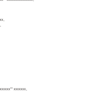
 xx。
x。
xxxxxx** xxxxxxx。