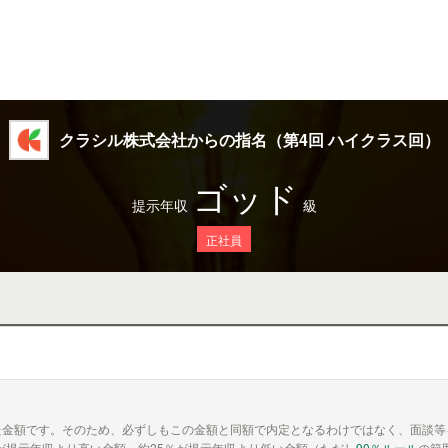
クラシル株式会社からの指名（第4回 ハイクラス回）
ゴッド
提示年収
級
正社員
た金額です。そのため、必ずしもこの金額と同額で内定となるわけではなく、面談等
が提示年収より高い金額、約25％が提示年収より低い金額（ただし
90％ルール
の範