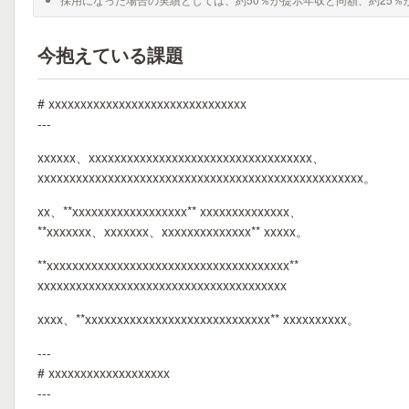
今抱えている課題
# xxxxxxxxxxxxxxxxxxxxxxxxxxxxxxx
---
xxxxxx、xxxxxxxxxxxxxxxxxxxxxxxxxxxxxxxxxxx、
xxxxxxxxxxxxxxxxxxxxxxxxxxxxxxxxxxxxxxxxxxxxxxxxxxx。
xx、**xxxxxxxxxxxxxxxxxx** xxxxxxxxxxxxxx、
**xxxxxxx、xxxxxxx、xxxxxxxxxxxxxx** xxxxx。
**xxxxxxxxxxxxxxxxxxxxxxxxxxxxxxxxxxxxxx**
xxxxxxxxxxxxxxxxxxxxxxxxxxxxxxxxxxxxxxx
xxxx、**xxxxxxxxxxxxxxxxxxxxxxxxxxxxx** xxxxxxxxxx。
---
# xxxxxxxxxxxxxxxxxxx
---