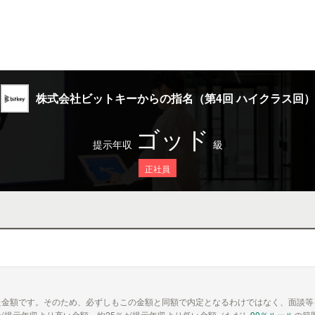
株式会社ビットキーからの指名（第4回 ハイクラス回）
ゴッド
提示年収
級
正社員
た金額です。そのため、必ずしもこの金額と同額で内定となるわけではなく、面談等
が提示年収より高い金額、約25％が提示年収より低い金額（ただし
90％ルール
の範