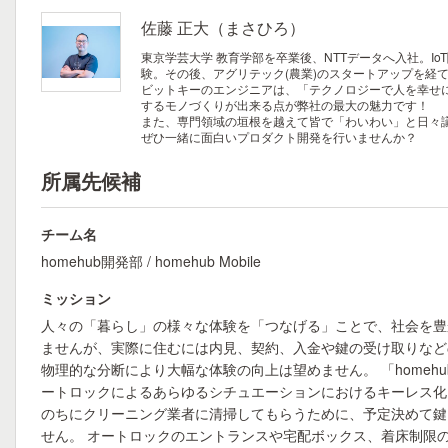
佐藤 正大（まさひろ）
東京学芸大学 教育学部を卒業後、NTTデータへ入社。Io
験。その後、アグリテック(農業)のスタートアップを経
ビットキーのエンジニアは、「テクノロジーで人を幸せ
するモノづくりが出来る点が弊社の最大の魅力です！
また、専門領域の垣根を越えて皆で「わいわい」と日々
ぜひ一緒に面白いプロダクト開発を行いませんか？
所属先候補
チーム名
homehub開発部 / homehub Mobile
ミッション
人々の「暮らし」の様々な体験を「つなげる」ことで、社会を豊
ませんが、実際に住むには内見、契約、入金や鍵の受け取りなど
物理的な分断により大幅な体験の向上は望めません。 「home
ートロックによるあらゆるシチュエーションにおけるキーレス化も
のちにクリーニング業者に清掃してもらうために、予定決めて鍵
せん。 オートロックのエントランスや宅配ボックス、着床制限