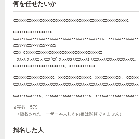
何を任せたいか
xxxxxxxxxxxxxxxxxxxxxxxxxxxxxxxxxxxxxxxxxxxxxxxxxxxxx。
xxxxxxxxxxxxxxxxxx
xxxxxxxxxxxxxxxxxxxxxxxxxxxxxxxxxxxxxxxxxx、xxxxxxxxxxxxxx
xxxxxxxxxxxxxxxxxxxx
xxxx x xxxxxxxxxxxxxxxxxxxxxxxxxxxxxxxxxxx
xxxx x xxxx x xxx(xx) x xxxx(xxxxxxx) xxxxxxxxxxxxxxxxxxxx。
xxxxxxxxxxxxxxxxxxxxxxxx、xxxxxxxxxxxx
xxxxxxxxxxxxxxxxxxx、xxxxxxxxxxxxxxx、xxxxxxxxxxxx、xxxxxx
xxxxxxxxxxxxxxxxxxxxxxxxxxxxxxxxxxxxxxxxxxxxxxxxxxxxxxxxx
xxxxxxxxxxxxx、xxxxxxxxxxxxxxxxxxxxx、xxxxxxxxxxxxxxxxxxxx
文字数：579
（※指名されたユーザー本人しか内容は閲覧できません）
指名した人