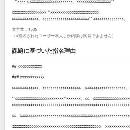
- **xxxx x xxxxxxxxxxxxxxxxxxxxx、xxxxxxxxxxxxxxxxx**
xxxxxxxxxxxxxxxxx **xxxxxxxxxxxxxxxxxxxxxxxx、
xxxxxxxxxxxxx、xxxxxxxxxxxxxxxxxxxxxxx** xxxxxxxxxxxxxxx。
文字数：1539
（※指名されたユーザー本人しか内容は閲覧できません）
課題に基づいた指名理由
## xxxxxxxxxxxx
### xxxxxxxxxxxx
xxxxxxxxxxxxx、xxxxxxxxxxxxxxxxxxx、xxxxxxxxxxxxxxxxxxxx
**xxxxxxxxxxxxxxxxxxxxxxxx**xxxxxxx。xx、xxxxxxxxxxxxxxxxx
xxxxxxxxxxxxxxxxxxxxxxxxxxxxxxxxxxxxxxxxxxxxxxxxxxxxxxxx
xx、xxxxxxxxxxxxxxxxxxxxxxxxxxxxxxxxxxxxxxxxxxxxxxxxxxxxx
xxxxxxxxxxxxxxxxxxxxxxxxxxxxxxxxxxxxxxxxxxxx、xxxxxxxxxxx