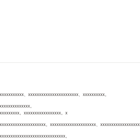
、xxxxxxxxxxx、xxxxxxxxxxxxxxxxxxxxxxx、xxxxxxxxxx。
xxxxxxxxxxxxxxx。
xxxxxxxxxxx。xxxxxxxxxxxxxxxxx。x
xxxxxxxxxxxxxxxxxxxxxx。xxxxxxxxxxxxxxxxxxxxx、xxxxxxxxxxxxxxxxx
xxxxxxxxxxxxxxxxxxxxxxxxxxxxxxx。