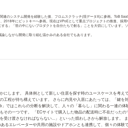
T関連のシステム開発を経験した後、フロムスクラッチ(現データX)に参画。ToB Sa
て、2018年にビットキーへ参画。現在はVPoEとして重点プロジェクトの推進、採
にする」「世の中にないプロダクトを自分たちで創る」ことを大切にしています。
議論しながら開発に取り組む温かみのある会社でもあります。
かにします。 具体例として新しい住居を探す時のユースケースを考えて
の工程が待ち構えています。 さらに内見や入居にあたっては、「鍵を対
hub」ではこれらの分断を解決して、人々の「暮らし」に関わる一連の
その一つです。 「ECサイトで購入した物品の配送時に不在だったので
を受け渡さなければならない...」といった煩わしさから解放します。 
のあるエレベーターや共用の施設やドアホンとも連携して、個々の体験