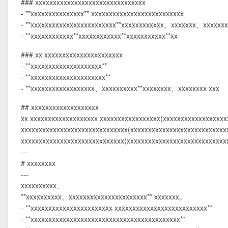
### xxxxxxxxxxxxxxxxxxxxxxxxxxxxxxx
- **xxxxxxxxxxxxxxx** xxxxxxxxxxxxxxxxxxxxxxxxxx
- **xxxxxxxxxxxxxxxxxxxxxxxx**xxxxxxxxxxxx、xxxxxxx、xxxxxxx
- **xxxxxxxxxxxx**xxxxxxxxxxxx**xxxxxxxxxxx**xx
### xx xxxxxxxxxxxxxxxxxxxxxx
- **xxxxxxxxxxxxxxxxxxxx**
- **xxxxxxxxxxxxxxxxxxxxx**
- **xxxxxxxxxxxxxxxxxx、xxxxxxxxxx**xxxxxxxx、xxxxxxxx xxx
## xxxxxxxxxxxxxxxxxxx
xx xxxxxxxxxxxxxxxxxxx xxxxxxxxxxxxxxxxx(xxxxxxxxxxxxxxxxxx
xxxxxxxxxxxxxxxxxxxxxxxxxxxxxx(xxxxxxxxxxxxxxxxxxxxxxxxxxxx
xxxxxxxxxxxxxxxxxxxxxxxxxxxxx(xxxxxxxxxxxxxxxxxxxxxxxxxxxxx
---
# xxxxxxxx
---
xxxxxxxxxx、
**xxxxxxxxxx、xxxxxxxxxxxxxxxxxxxxxx** xxxxxxx。
- **xxxxxxxxxxxxxxxxxxxxxxx xxxxxxxxxxxxxxxxxxxxxxxxxx**
- **xxxxxxxxxxxxxxxxxxxxxxxxxxxxxxxxxxxxxxxxxx**