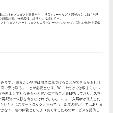
aSにおけるプロダクト開発から、 営業 / マーケなど各部署の立ち上げを経
用や組織施策、技術広報、経営との接続を担当。
ソフトウェアとハードウェアをコラボレーションさせて、新しい体験を提供
みます。 住みたい物件は簡単に見つけることができるかもしれ
面で受け取る」ことが必要となり、Web上だけでは収まらない
体験を向上して社会をもっと豊かにすることを目指しており、スマ
再配達の依頼を出さなければならない...」「入居者が退去した
またひとえにスマートロックと言っても、部屋の鍵だけではありま
ではなく一連の体験としてより良くするためのサービスを提供し