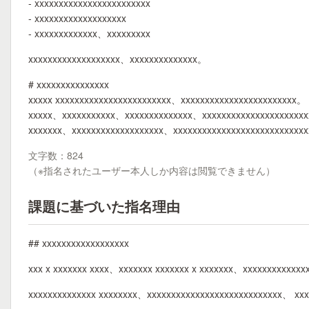
- xxxxxxxxxxxxxxxxxxxxxxxx
- xxxxxxxxxxxxxxxxxxx
- xxxxxxxxxxxxx、xxxxxxxxx
xxxxxxxxxxxxxxxxxxx、xxxxxxxxxxxxxx。
# xxxxxxxxxxxxxxx
xxxxx xxxxxxxxxxxxxxxxxxxxxxxx、xxxxxxxxxxxxxxxxxxxxxxxx。
xxxxx、xxxxxxxxxxx、xxxxxxxxxxxxxx、xxxxxxxxxxxxxxxxxxxxx
xxxxxxx、xxxxxxxxxxxxxxxxxxx、xxxxxxxxxxxxxxxxxxxxxxxxxxx
文字数：824
（※指名されたユーザー本人しか内容は閲覧できません）
課題に基づいた指名理由
## xxxxxxxxxxxxxxxxxx
xxx x xxxxxxx xxxx、xxxxxxx xxxxxxx x xxxxxxx、xxxxxxxxxxxx
xxxxxxxxxxxxxx xxxxxxxx、xxxxxxxxxxxxxxxxxxxxxxxxxxxx、 xx