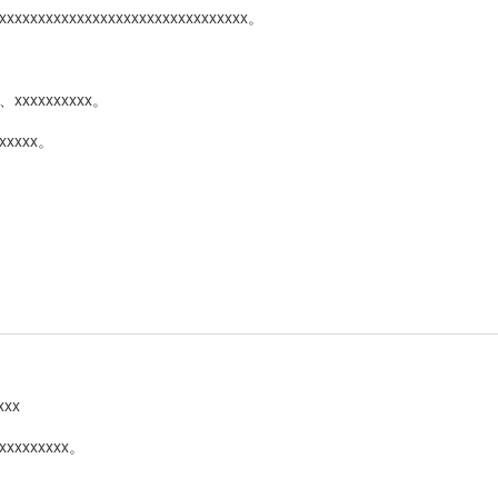
xxxxxxxxxxxxxxxxxxxxxxxxxxxxxxxxxx。
xx、xxxxxxxxxx。
xxxxxx。
xxx
xxxxxxxxxxx。