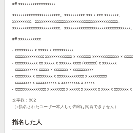
## xxxxxxxxxxxxxxxxxx
xxxxxxxxxxxxxxxxxxxxxxx。xxxxxxxxxx xxx x xxx xxxxxxx。
xxxxxxxxx、xxxxxxxxxxxxxxxxxxxxxxxxxxxxxxxxxxxxxxxx。
xxxxxxxxxxxxxxxxxxxxxxx、xxxxxxxxxxxxxxxxxxxxxxxxxxxxxxxx
## xxxxxxxxxxx
- xxxxxxxxx x xxxxx x xxxxxxxxxx
- xxxxxxxxxxxxxx xxxxxxxxxxxxx x xxxxxxx xxxxxxxxxxxxx x xxxx
- xxxxxxxxxxx xx xxxxx x xxxxxx xxxx (xxxxxx) x xxxxxxx
- xxxxxxxxxxx xxxxx x xxxxxxx x xxxxxxxxxx
- xxxxxxxx x xxxxxxxx x xxxxxxxxxxxxx x xxxxxxxxx
- xxxxxxxx x xxxxxxxxxx x xxxxxxxxx x xxxxx
- xxxxxxxxxxxxxxx x xxxxxxx x xxxxx x xxxxxx x xxxx x xxxxxxx x
文字数：802
（※指名されたユーザー本人しか内容は閲覧できません）
指名した人