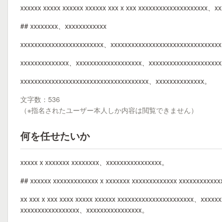
xxxxxx xxxxx xxxxxx xxxxxx xxx x xxx xxxxxxxxxxxxxxxxxxxx、
## xxxxxxxx、xxxxxxxxxxxx
xxxxxxxxxxxxxxxxxxxxxxxx、xxxxxxxxxxxxxxxxxxxxxxxxxxxxxx
xxxxxxxxxxxxxx、xxxxxxxxxxxxxxxxxxx、xxxxxxxxxxxxxxxxxxxx
xxxxxxxxxxxxxxxxxxxxxxxxxxxxxxxxxxxxx、xxxxxxxxxxxxxx。
文字数：536
（※指名されたユーザー本人しか内容は閲覧できません）
何を任せたいか
xxxxx x xxxxxxx xxxxxxxx、xxxxxxxxxxxxxxxx。
## xxxxxx xxxxxxxxxxxxx x xxxxxxx xxxxxxxxxxxxx xxxxxxxxxxxx
xx xxx x xxx xxxx xxxxx xxxxxx xxxxxxxxxxxxxxxxxxxxxx、xxxx
xxxxxxxxxxxxxxxxx、xxxxxxxxxxxxxxxx。