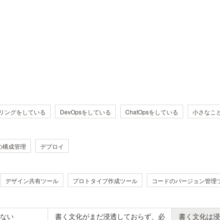
リングをしている
DevOpsをしている
ChatOpsをしている
小さなこ
の構成管理
デプロイ
デザイン共有ツール
プロトタイプ作成ツール
コードのバージョン管理
ない
書く文化がまだ浸透しておらず、必
書く文化は浸