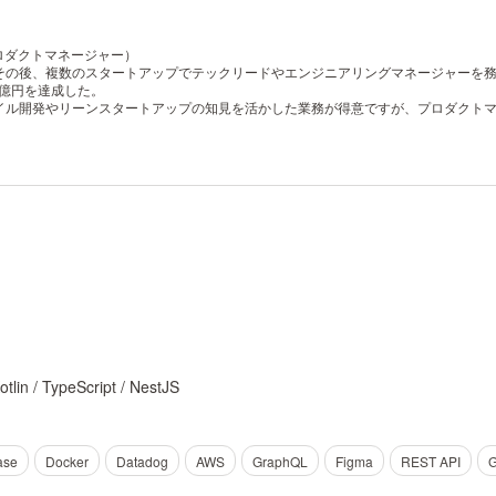
ロダクトマネージャー）
の後、複数のスタートアップでテックリードやエンジニアリングマネージャーを務める
3億円を達成した。
イル開発やリーンスタートアップの知見を活かした業務が得意ですが、プロダクト
Kotlin / TypeScript / NestJS
ase
Docker
Datadog
AWS
GraphQL
Figma
REST API
G