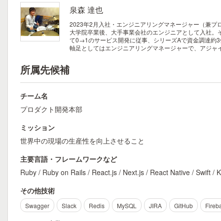
泉森 達也
2023年2月入社・エンジニアリングマネージャー（兼プ
大学院卒業後、大手事業会社のエンジニアとして入社。そ
て0→1のサービス開発に従事、シリーズAで資金調達約
軸足としてはエンジニアリングマネージャーで、アジャ
所属先候補
チーム名
プロダクト開発本部
ミッション
世界中の現場の生産性を向上させること
主要言語・フレームワークなど
Ruby / Ruby on Rails / React.js / Next.js / React Native / Swift / 
その他技術
Swagger
Slack
Redis
MySQL
JIRA
GitHub
Fireb