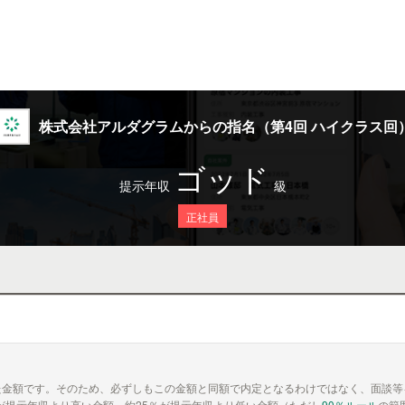
株式会社アルダグラムからの指名（第4回 ハイクラス回
ゴッド
提示年収
級
正社員
た金額です。そのため、必ずしもこの金額と同額で内定となるわけではなく、面談等
が提示年収より高い金額、約25％が提示年収より低い金額（ただし
90％ルール
の範