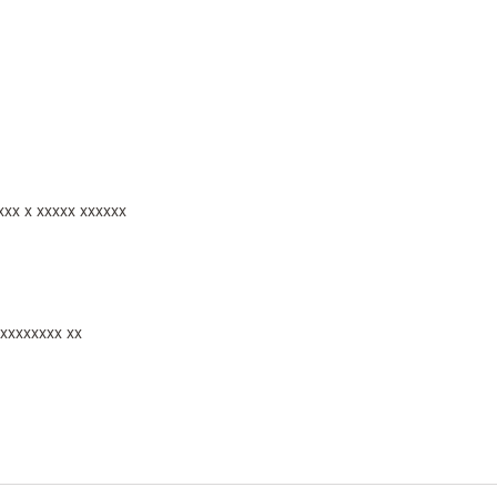
。
xxx x xxxxx xxxxxx
 xxxxxxxx xx