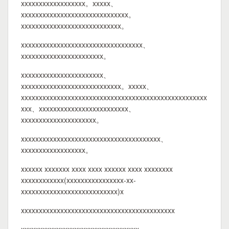
xxxxxxxxxxxxxxxxxx。xxxxx、
xxxxxxxxxxxxxxxxxxxxxxxxxxxxxx。
xxxxxxxxxxxxxxxxxxxxxxxxxxxx。
xxxxxxxxxxxxxxxxxxxxxxxxxxxxxxxxxx、
xxxxxxxxxxxxxxxxxxxxxxx。
xxxxxxxxxxxxxxxxxxxxxxx、
xxxxxxxxxxxxxxxxxxxxxxxxxxxx。xxxxx、
xxxxxxxxxxxxxxxxxxxxxxxxxxxxxxxxxxxxxxxxxxxxxxxxxxxx
xxx、xxxxxxxxxxxxxxxxxxxxxxxxx、
xxxxxxxxxxxxxxxxxxxxx。
xxxxxxxxxxxxxxxxxxxxxxxxxxxxxxxxxxxxxxx、
xxxxxxxxxxxxxxxxxx。
xxxxxx xxxxxxx xxxx xxxx xxxxxx xxxx xxxxxxxx
xxxxxxxxxxxx(xxxxxxxxxxxxxxxx-xx-
xxxxxxxxxxxxxxxxxxxxxxxxxxx)x
xxxxxxxxxxxxxxxxxxxxxxxxxxxxxxxxxxxxxxxxxxx