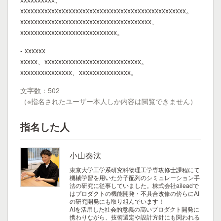
xxxxxxxxxxxxxxxxxxxxxxxxxxxxxxxxxxxxxxxxxxxxxxxx。
xxxxxxxxxxxxxxxxxxxxxxxxxxxxxxxxxxxxxx、
xxxxxxxxxxxxxxxxxxxxxxxxxxxx。
- xxxxxx
xxxxx、xxxxxxxxxxxxxxxxxxxxxxxxxxxx。
xxxxxxxxxxxxxxx、xxxxxxxxxxxxxxx。
文字数：502
（※指名されたユーザー本人しか内容は閲覧できません）
指名した人
小山奏汰
東京大学工学系研究科物理工学専攻修士課程にて
機械学習を用いた分子配列のシミュレーション手
法の研究に従事していました。株式会社aileadで
はプロダクトの機能開発・不具合改修の傍らにAI
の研究開発にも取り組んでいます！
AIを活用した社会的意義の高いプロダクト開発に
携わりながら、技術選定や設計方針にも関われる