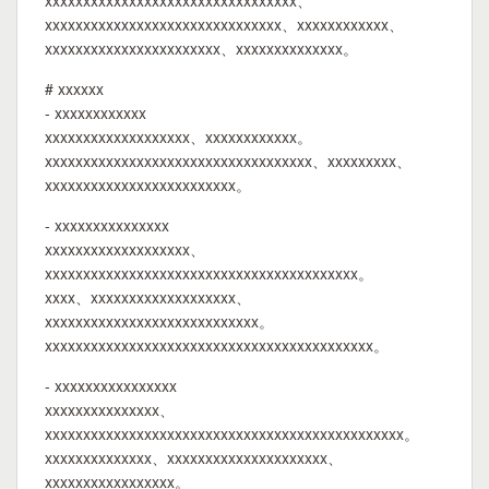
xxxxxxxxxxxxxxxxxxxxxxxxxxxxxxxxx、
xxxxxxxxxxxxxxxxxxxxxxxxxxxxxxx、xxxxxxxxxxxx、
xxxxxxxxxxxxxxxxxxxxxxx、xxxxxxxxxxxxxx。
# xxxxxx
- xxxxxxxxxxxx
xxxxxxxxxxxxxxxxxxx、xxxxxxxxxxxx。
xxxxxxxxxxxxxxxxxxxxxxxxxxxxxxxxxxx、xxxxxxxxx、
xxxxxxxxxxxxxxxxxxxxxxxxx。
- xxxxxxxxxxxxxxx
xxxxxxxxxxxxxxxxxxx、
xxxxxxxxxxxxxxxxxxxxxxxxxxxxxxxxxxxxxxxxx。
xxxx、xxxxxxxxxxxxxxxxxxx、
xxxxxxxxxxxxxxxxxxxxxxxxxxxx。
xxxxxxxxxxxxxxxxxxxxxxxxxxxxxxxxxxxxxxxxxxx。
- xxxxxxxxxxxxxxxx
xxxxxxxxxxxxxxx、
xxxxxxxxxxxxxxxxxxxxxxxxxxxxxxxxxxxxxxxxxxxxxxx。
xxxxxxxxxxxxxx、xxxxxxxxxxxxxxxxxxxxx、
xxxxxxxxxxxxxxxxx。