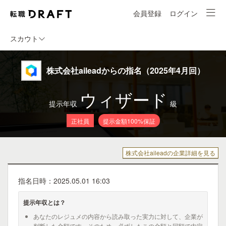
会員登録
ログイン
スカウト
株式会社aileadからの指名（2025年4月回）
ウィザード
提示年収
級
正社員
提示金額100%保証
株式会社aileadの企業詳細を見る
指名日時：2025.05.01 16:03
提示年収とは？
あなたのレジュメの内容から読み取った実力に対して、企業が
判断した金額です。そのため、必ずしもこの金額と同額で内定