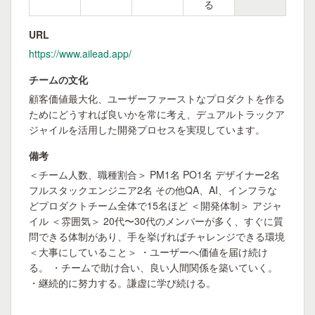
る
URL
https://www.ailead.app/
チームの文化
顧客価値最大化、ユーザーファーストなプロダクトを作る
ためにどうすれば良いかを常に考え、デュアルトラックア
ジャイルを活用した開発プロセスを実現しています。
備考
＜チーム人数、職種割合＞ PM1名 PO1名 デザイナー2名
フルスタックエンジニア2名 その他QA、AI、インフラな
どプロダクトチーム全体で15名ほど ＜開発体制＞ アジャ
イル ＜雰囲気＞ 20代〜30代のメンバーが多く、すぐに質
問できる体制があり、手を挙げればチャレンジできる環境
＜大事にしていること＞ ・ユーザーへ価値を届け続け
る。 ・チームで助け合い、良い人間関係を築いていく。
・継続的に努力する。謙虚に学び続ける。