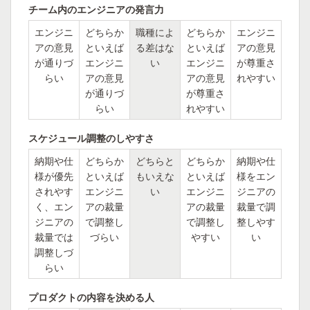
チーム内のエンジニアの発言力
エンジニ
どちらか
職種によ
どちらか
エンジニ
アの意見
といえば
る差はな
といえば
アの意見
が通りづ
エンジニ
い
エンジニ
が尊重さ
らい
アの意見
アの意見
れやすい
が通りづ
が尊重さ
らい
れやすい
スケジュール調整のしやすさ
納期や仕
どちらか
どちらと
どちらか
納期や仕
様が優先
といえば
もいえな
といえば
様をエン
されやす
エンジニ
い
エンジニ
ジニアの
く、エン
アの裁量
アの裁量
裁量で調
ジニアの
で調整し
で調整し
整しやす
裁量では
づらい
やすい
い
調整しづ
らい
プロダクトの内容を決める人