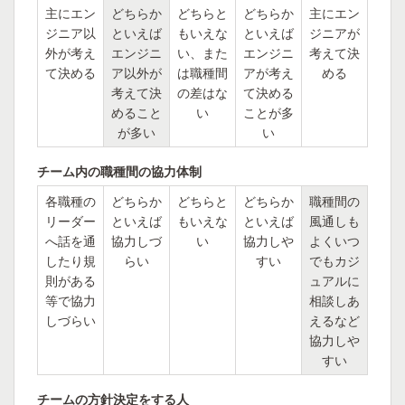
主にエン
どちらか
どちらと
どちらか
主にエン
ジニア以
といえば
もいえな
といえば
ジニアが
外が考え
エンジニ
い、また
エンジニ
考えて決
て決める
ア以外が
は職種間
アが考え
める
考えて決
の差はな
て決める
めること
い
ことが多
が多い
い
チーム内の職種間の協力体制
各職種の
どちらか
どちらと
どちらか
職種間の
リーダー
といえば
もいえな
といえば
風通しも
へ話を通
協力しづ
い
協力しや
よくいつ
したり規
らい
すい
でもカジ
則がある
ュアルに
等で協力
相談しあ
しづらい
えるなど
協力しや
すい
チームの方針決定をする人