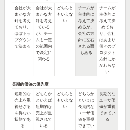
会社が大
会社が大
どちらと
チームが
チームが
まかな方
まかな方
もいえな
主体的に
主体的に
針を考え
針を考え
い
考えて決
考えて決
ており、
ている
めるが、
めてお
ほぼトッ
が、チー
会社の方
り、会社
プダウン
ムも一定
針に左右
はあまり
で決まる
の範囲内
される面
個々のプ
で決定に
もある
ロダクト
関わる
方針にか
かわらな
い
長期的価値の優先度
短期的な
どちらか
どちらと
どちらか
長期的な
売上を重
といえば
もいえな
といえば
ユーザ価
視せざる
短期的な
い
長期的な
値が重視
を得ない
売上が重
ユーザ価
できてい
状態であ
視されて
値を重視
る
る
いる
できてい