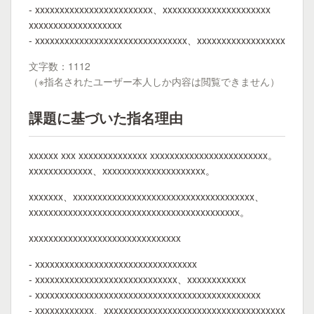
- xxxxxxxxxxxxxxxxxxxxxxxx、xxxxxxxxxxxxxxxxxxxxxx
xxxxxxxxxxxxxxxxxxx
- xxxxxxxxxxxxxxxxxxxxxxxxxxxxxxx、xxxxxxxxxxxxxxxxxx
文字数：1112
（※指名されたユーザー本人しか内容は閲覧できません）
課題に基づいた指名理由
xxxxxx xxx xxxxxxxxxxxxxx xxxxxxxxxxxxxxxxxxxxxxxx。
xxxxxxxxxxxxx、xxxxxxxxxxxxxxxxxxxxx。
xxxxxxx、xxxxxxxxxxxxxxxxxxxxxxxxxxxxxxxxxxxxx、
xxxxxxxxxxxxxxxxxxxxxxxxxxxxxxxxxxxxxxxxxxx。
xxxxxxxxxxxxxxxxxxxxxxxxxxxxxxx
- xxxxxxxxxxxxxxxxxxxxxxxxxxxxxxxxx
- xxxxxxxxxxxxxxxxxxxxxxxxxxxxx、xxxxxxxxxxxx
- xxxxxxxxxxxxxxxxxxxxxxxxxxxxxxxxxxxxxxxxxxxxxx
- xxxxxxxxxxxx、xxxxxxxxxxxxxxxxxxxxxxxxxxxxxxxxxxxxx