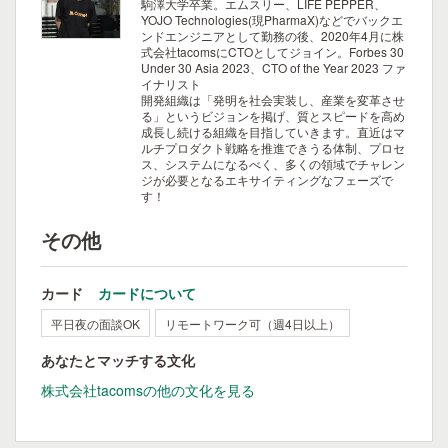
駒澤大学卒業。エムスリー、LIFE PEPPER、
YOJO Technologies(現PharmaX)などでバックエ
ンドエンジニアとして勤務の後、2020年4月に株
式会社tacomsにCTOとしてジョイン。Forbes 30
Under 30 Asia 2023、CTO of the Year 2023 ファ
イナリスト
開発組織は「発明を社会実装し、産業を変革させ
る」というビジョンを掲げ、質とスピードを高め
成長し続ける組織を目指していきます。直近はマ
ルチプロダクト戦略を推進できうる体制、プロセ
ス、システムになるべく、多くの領域でチャレン
ジが必要となるエキサイティングなフェーズで
す！
その他
カード
カードについて
平日夜の面談OK
リモートワーク可（週4日以上）
あなたとマッチする文化
株式会社tacomsの他の文化を見る