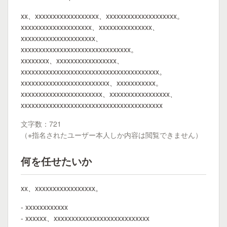
xx、xxxxxxxxxxxxxxxxxx、xxxxxxxxxxxxxxxxxxxx。
xxxxxxxxxxxxxxxxxxxx、xxxxxxxxxxxxxxx、
xxxxxxxxxxxxxxxxxxxxx、
xxxxxxxxxxxxxxxxxxxxxxxxxxxxxxx。
xxxxxxxx、xxxxxxxxxxxxxxxxx、
xxxxxxxxxxxxxxxxxxxxxxxxxxxxxxxxxxxxxxx。
xxxxxxxxxxxxxxxxxxxxxxxxx、xxxxxxxxxxx。
xxxxxxxxxxxxxxxxxxxxxxx、xxxxxxxxxxxxxxxxx、
xxxxxxxxxxxxxxxxxxxxxxxxxxxxxxxxxxxxxxxx
文字数：721
（※指名されたユーザー本人しか内容は閲覧できません）
何を任せたいか
xx、xxxxxxxxxxxxxxxxx。
- xxxxxxxxxxxx
- xxxxxx、xxxxxxxxxxxxxxxxxxxxxxxxxxx