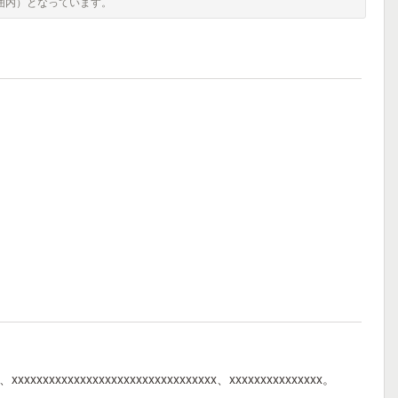
囲内）となっています。
x、xxxxxxxxxxxxxxxxxxxxxxxxxxxxxxxxx、xxxxxxxxxxxxxxx。