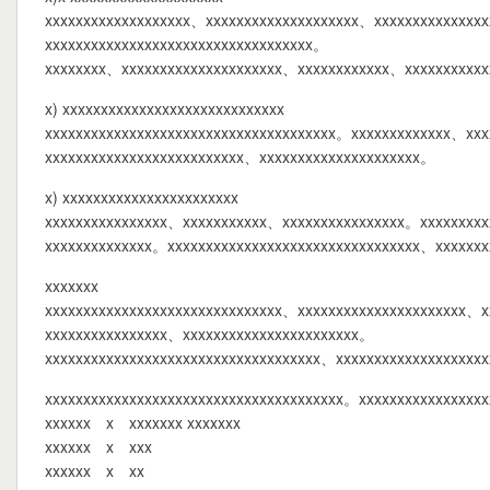
xxxxxxxxxxxxxxxxxxx、xxxxxxxxxxxxxxxxxxxx、xxxxxxxxxxxxxxx
xxxxxxxxxxxxxxxxxxxxxxxxxxxxxxxxxxx。
xxxxxxxx、xxxxxxxxxxxxxxxxxxxxx、xxxxxxxxxxxx、xxxxxxxxxx
x) xxxxxxxxxxxxxxxxxxxxxxxxxxxxx
xxxxxxxxxxxxxxxxxxxxxxxxxxxxxxxxxxxxxx。xxxxxxxxxxxxx、xx
xxxxxxxxxxxxxxxxxxxxxxxxxx、xxxxxxxxxxxxxxxxxxxxx。
x) xxxxxxxxxxxxxxxxxxxxxxx
xxxxxxxxxxxxxxxx、xxxxxxxxxxx、xxxxxxxxxxxxxxxx。xxxxxxxxxx
xxxxxxxxxxxxxx。xxxxxxxxxxxxxxxxxxxxxxxxxxxxxxxxx、xxxxxxx
xxxxxxx
xxxxxxxxxxxxxxxxxxxxxxxxxxxxxxx、xxxxxxxxxxxxxxxxxxxxxx、x
xxxxxxxxxxxxxxxx、xxxxxxxxxxxxxxxxxxxxxxx。
xxxxxxxxxxxxxxxxxxxxxxxxxxxxxxxxxxxx、xxxxxxxxxxxxxxxxxxx
xxxxxxxxxxxxxxxxxxxxxxxxxxxxxxxxxxxxxxx。xxxxxxxxxxxxxxxx
xxxxxx x xxxxxxx xxxxxxx
xxxxxx x xxx
xxxxxx x xx