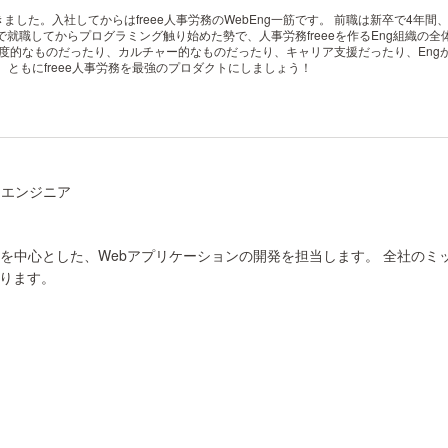
きました。入社してからはfreee人事労務のWebEng一筋です。 前職は新卒で4
身で就職してからプログラミング触り始めた勢で、人事労務freeeを作るEng組織の
。 制度的なものだったり、カルチャー的なものだったり、キャリア支援だったり、E
ともにfreee人事労務を最強のプロダクトにしましょう！
ョンエンジニア
freeeを中心とした、Webアプリケーションの開発を担当します。 全
ります。