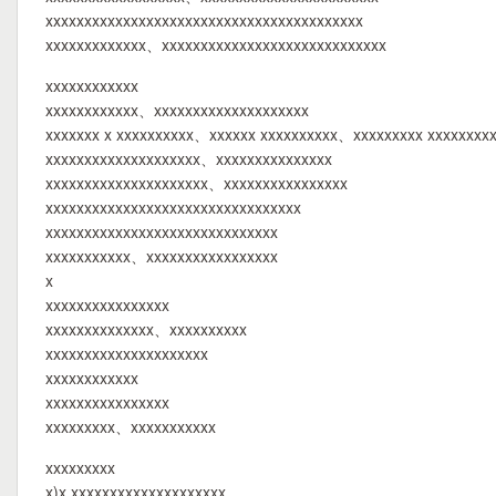
xxxxxxxxxxxxxxxxxxxxxxxxxxxxxxxxxxxxxxxxx
xxxxxxxxxxxxx、xxxxxxxxxxxxxxxxxxxxxxxxxxxxx
xxxxxxxxxxxx
xxxxxxxxxxxx、xxxxxxxxxxxxxxxxxxxx
xxxxxxx x xxxxxxxxxx、xxxxxx xxxxxxxxxx、xxxxxxxxx xxxxxxxx
xxxxxxxxxxxxxxxxxxxx、xxxxxxxxxxxxxxx
xxxxxxxxxxxxxxxxxxxxx、xxxxxxxxxxxxxxxx
xxxxxxxxxxxxxxxxxxxxxxxxxxxxxxxxx
xxxxxxxxxxxxxxxxxxxxxxxxxxxxxx
xxxxxxxxxxx、xxxxxxxxxxxxxxxxx
x
xxxxxxxxxxxxxxxx
xxxxxxxxxxxxxx、xxxxxxxxxx
xxxxxxxxxxxxxxxxxxxxx
xxxxxxxxxxxx
xxxxxxxxxxxxxxxx
xxxxxxxxx、xxxxxxxxxxx
xxxxxxxxx
x)x xxxxxxxxxxxxxxxxxxxx