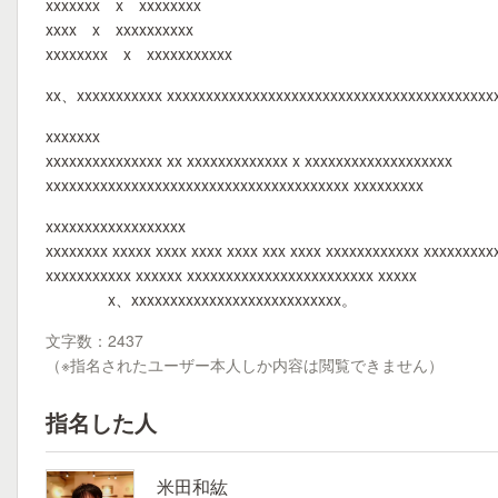
xxxxxxx x xxxxxxxx
xxxx x xxxxxxxxxx
xxxxxxxx x xxxxxxxxxxx
xx、xxxxxxxxxxx xxxxxxxxxxxxxxxxxxxxxxxxxxxxxxxxxxxxxxxxx
xxxxxxx
xxxxxxxxxxxxxxx xx xxxxxxxxxxxxx x xxxxxxxxxxxxxxxxxxx
xxxxxxxxxxxxxxxxxxxxxxxxxxxxxxxxxxxxxxx xxxxxxxxx
xxxxxxxxxxxxxxxxxx
xxxxxxxx xxxxx xxxx xxxx xxxx xxx xxxx xxxxxxxxxxxx xxxxxxxx
xxxxxxxxxxx xxxxxx xxxxxxxxxxxxxxxxxxxxxxxx xxxxx
x、xxxxxxxxxxxxxxxxxxxxxxxxxxx。
文字数：2437
（※指名されたユーザー本人しか内容は閲覧できません）
指名した人
米田和紘