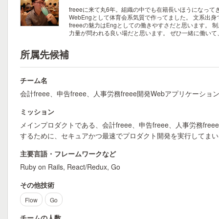
freeeに来て丸6年。組織の中でも在籍長いほうになって
WebEngとして体育会系気質で作ってました。 文系出
freeeの魅力はEngとしての働きやすさだと思います
力量が問われる良い場だと思います。 ぜひ一緒に働いて、
所属先候補
チーム名
会計freee、申告freee、人事労務freee開発Webアプリケーシ
ミッション
メインプロダクトである、会計freee、申告freee、人事労務
するために、セキュアかつ最速でプロダクト開発を実行してまい
主要言語・フレームワークなど
Ruby on Rails, React/Redux, Go
その他技術
Flow
Go
チームの人数