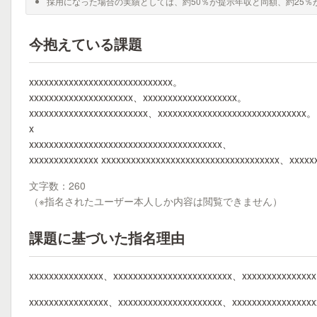
採用になった場合の実績としては、約50％が提示年収と同額、約25％
今抱えている課題
xxxxxxxxxxxxxxxxxxxxxxxxxxxxx。
xxxxxxxxxxxxxxxxxxxxx、xxxxxxxxxxxxxxxxxxx。
xxxxxxxxxxxxxxxxxxxxxxxx、xxxxxxxxxxxxxxxxxxxxxxxxxxxxxx。
x
xxxxxxxxxxxxxxxxxxxxxxxxxxxxxxxxxxxxxxx、
xxxxxxxxxxxxxx xxxxxxxxxxxxxxxxxxxxxxxxxxxxxxxxxxxx、xxxxx
文字数：260
（※指名されたユーザー本人しか内容は閲覧できません）
課題に基づいた指名理由
xxxxxxxxxxxxxxx、xxxxxxxxxxxxxxxxxxxxxxxx、xxxxxxxxxxxxxx
xxxxxxxxxxxxxxxx、xxxxxxxxxxxxxxxxxxxxx、xxxxxxxxxxxxxxxx