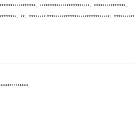
xxxxxxxxxxxxxxxxxx。xxxxxxxxxxxxxxxxxxxxxxxx、xxxxxxxxxxxxxxx。
xxxxxxxxx。xx、xxxxxxxx xxxxxxxxxxxxxxxxxxxxxxxxxxxxxx、xxxxxxxxx
xxxxxxxxxxxxxx。