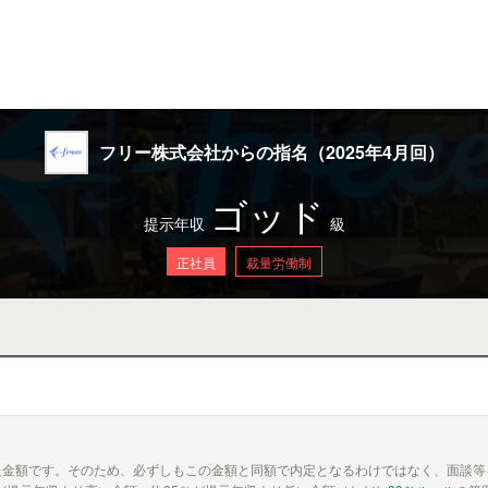
フリー株式会社からの指名（2025年4月回）
ゴッド
提示年収
級
正社員
裁量労働制
た金額です。そのため、必ずしもこの金額と同額で内定となるわけではなく、面談等