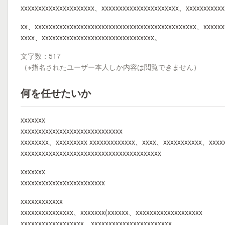
xxxxxxxxxxxxxxxxxxxxx、xxxxxxxxxxxxxxxxxxxxxx、xxxxxxxxxx
xx、xxxxxxxxxxxxxxxxxxxxxxxxxxxxxxxxxxxxxxxxxxxxxx、xxxxx
xxxx、xxxxxxxxxxxxxxxxxxxxxxxxxxxxxxxx。
文字数：517
（※指名されたユーザー本人しか内容は閲覧できません）
何を任せたいか
xxxxxxx
xxxxxxxxxxxxxxxxxxxxxxxxxxxxx
xxxxxxxx、xxxxxxxxx xxxxxxxxxxxxx、xxxx、xxxxxxxxxxx、xxxx
xxxxxxxxxxxxxxxxxxxxxxxxxxxxxxxxxxxxxxxx
xxxxxxx
xxxxxxxxxxxxxxxxxxxxxxxx
xxxxxxxxxxxx
xxxxxxxxxxxxxxx、xxxxxxx(xxxxxx、xxxxxxxxxxxxxxxxxxx
xxxxxxxxxxxxxxxxxx、xxxxxxxxxxxxxxxxxxxxxxx