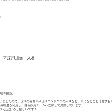
。
x。
 エンジニア採用担当 入谷
在の担当】
ていましたので、現場の雰囲気や現場エンジニアの人柄など、気になることはぜひお
公募制度を利用し、自ら採用チームへ志願して異動しています。
ていただけると嬉しいです！