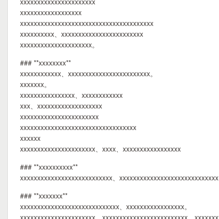
xxxxxxxxxxxxxxxxxxxxxx
xxxxxxxxxxxxxxxxxx
xxxxxxxxxxxxxxxxxxxxxxxxxxxxxxxxxxxxxxx
xxxxxxxxxx、xxxxxxxxxxxxxxxxxxxxxxxx
xxxxxxxxxxxxxxxxxxxxx。
### **xxxxxxxx**
xxxxxxxxxxxx、xxxxxxxxxxxxxxxxxxxxxxxx。
xxxxxxx。
xxxxxxxxxxxxxxxx、xxxxxxxxxxxx
xxx、xxxxxxxxxxxxxxxxxxx
xxxxxxxxxxxxxxxxxxxxxxx
xxxxxxxxxxxxxxxxxxxxxxxxxxxxxxxxxx
xxxxxx
xxxxxxxxxxxxxxxxxxxxxx、xxxx、xxxxxxxxxxxxxxxxx
### **xxxxxxxxxx**
xxxxxxxxxxxxxxxxxxxxxxxxxxx、xxxxxxxxxxxxxxxxxxxxxxxxxxxx
### **xxxxxxx**
xxxxxxxxxxxxxxxxxxxxxxxxxxxxx、xxxxxxxxxxxxxxxxx。
xxxxxxxxxxxxxxxxxxxxxx、xxxxxxxxxxxxxxxxxxxxxxxxx、xxxxxx