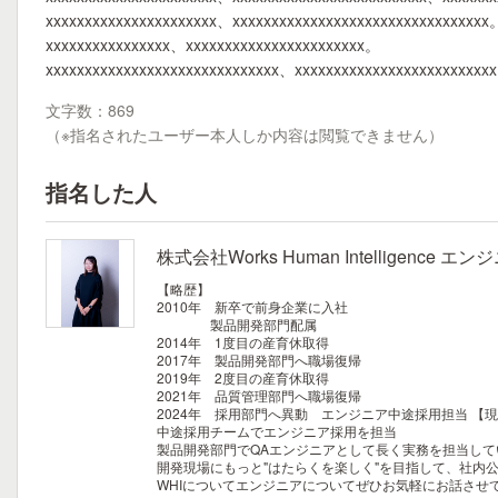
xxxxxxxxxxxxxxxxxxxxxx、xxxxxxxxxxxxxxxxxxxxxxxxxxxxxxxxx
xxxxxxxxxxxxxxxx、xxxxxxxxxxxxxxxxxxxxxxx。
xxxxxxxxxxxxxxxxxxxxxxxxxxxxxx、xxxxxxxxxxxxxxxxxxxxxxxxx
文字数：869
（※指名されたユーザー本人しか内容は閲覧できません）
指名した人
株式会社Works Human Intelligence
【略歴】
2010年 新卒で前身企業に入社
製品開発部門配属
2014年 1度目の産育休取得
2017年 製品開発部門へ職場復帰
2019年 2度目の産育休取得
2021年 品質管理部門へ職場復帰
2024年 採用部門へ異動 エンジニア中途採用担当
【現
中途採用チームでエンジニア採用を担当
製品開発部門でQAエンジニアとして長く実務を担当し
開発現場にもっと"はたらくを楽しく"を目指して、社内
WHIについてエンジニアについてぜひお気軽にお話させ