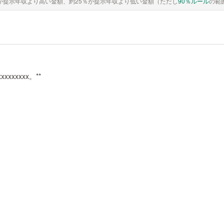
が提示年収より高い金額、約25％が提示年収より低い金額（ただし
90％ルール
の範
xxxxxxxxx。**