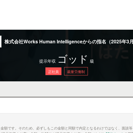
株式会社Works Human Intelligenceからの指名（2025年
ゴッド
提示年収
級
正社員
裁量労働制
た金額です。そのため、必ずしもこの金額と同額で内定となるわけではなく、面談等