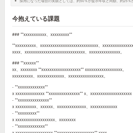
採用になった場合の実績としては、約50％が提示年収と同額、約25％
今抱えている課題
### **xxxxxxxxxxx、xxxxxxxxx**
**xxxxxxxxxx、xxxxxxxxxxxxxxxxxxxxxxxxxxxx、xxxxxxxxxxxxxx
xxxx、xxxxxxxxxxxxxxxxxxxxxxxxxxxxx、xxxxxxxxxxxxxxx。
### **xxxxxx**
xx、xxxxxxxx **xxxxxxxxxxxxxxxxxxx** xxxxxxxxxxxxxxxxxx。
xxxxxxxxxx、xxxxxxxxxxxxx、xxxxxxxxxxxxxxxxx。
- **xxxxxxxxxxxxx**
x xxxxxxxxxxxxxx **xxxxxxxxxxxxxxx** x、xxxxxxxxxxxxxxxxxxxx
- **xxxxxxxxxxxxxxx**
x xxxxxxxxxx、xxxxxx、xxxxxxxxxxxxxx、xxxxxxxxxxxxx
- **xxxxxxxxx**
x xxxxxxxxxxxxxxxxxxx、xxxxxxxx
- **xxxxxxxxxxxxx**
x xxxxxxxxxxxxxxxxxx **xxxxxxxxxxxxxxxxxx** xxxx