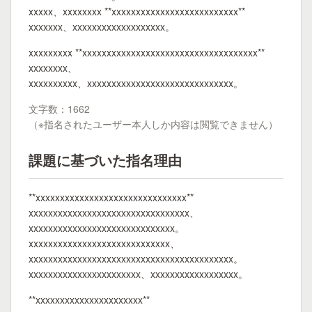
xxxxx、xxxxxxxx **xxxxxxxxxxxxxxxxxxxxxxxxxx**
xxxxxxx、xxxxxxxxxxxxxxxxxxx。
xxxxxxxxx **xxxxxxxxxxxxxxxxxxxxxxxxxxxxxxxxxxxx**
xxxxxxxx、
xxxxxxxxxx、xxxxxxxxxxxxxxxxxxxxxxxxxxxxxx。
文字数：1662
（※指名されたユーザー本人しか内容は閲覧できません）
課題に基づいた指名理由
**xxxxxxxxxxxxxxxxxxxxxxxxxxxxxxx**
xxxxxxxxxxxxxxxxxxxxxxxxxxxxxxxxx、
xxxxxxxxxxxxxxxxxxxxxxxxxxxxxx。
xxxxxxxxxxxxxxxxxxxxxxxxxxxxx、
xxxxxxxxxxxxxxxxxxxxxxxxxxxxxxxxxxxxxxxxxx。
xxxxxxxxxxxxxxxxxxxxxxx、xxxxxxxxxxxxxxxxxx。
**xxxxxxxxxxxxxxxxxxxxxx**