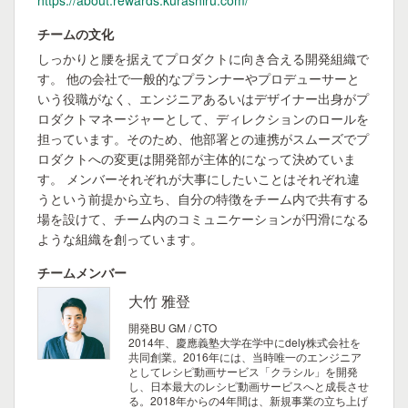
https://about.rewards.kurashiru.com/
チームの文化
しっかりと腰を据えてプロダクトに向き合える開発組織で
す。 他の会社で一般的なプランナーやプロデューサーと
いう役職がなく、エンジニアあるいはデザイナー出身がプ
ロダクトマネージャーとして、ディレクションのロールを
担っています。そのため、他部署との連携がスムーズでプ
ロダクトへの変更は開発部が主体的になって決めていま
す。 メンバーそれぞれが大事にしたいことはそれぞれ違
うという前提から立ち、自分の特徴をチーム内で共有する
場を設けて、チーム内のコミュニケーションが円滑になる
ような組織を創っています。
チームメンバー
大竹 雅登
開発BU GM / CTO
2014年、慶應義塾大学在学中にdely株式会社を
共同創業。2016年には、当時唯一のエンジニア
としてレシピ動画サービス「クラシル」を開発
し、日本最大のレシピ動画サービスへと成長させ
る。2018年からの4年間は、新規事業の立ち上げ