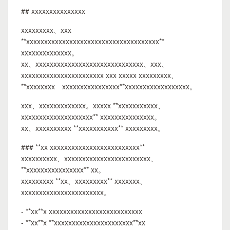
## xxxxxxxxxxxxxxx
xxxxxxxxx、xxx
**xxxxxxxxxxxxxxxxxxxxxxxxxxxxxxxxxxxxx**
xxxxxxxxxxxxxx。
xx、xxxxxxxxxxxxxxxxxxxxxxxxxxxxxx、xxx、
xxxxxxxxxxxxxxxxxxxxxxx xxx xxxxx xxxxxxxxx、
**xxxxxxxx xxxxxxxxxxxxxxxx**xxxxxxxxxxxxxxxxxx。
xxx、xxxxxxxxxxxxx。xxxxx **xxxxxxxxxxx、
xxxxxxxxxxxxxxxxxxxx** xxxxxxxxxxxxxxx。
xx、xxxxxxxxxx **xxxxxxxxxxx** xxxxxxxxx。
### **xx xxxxxxxxxxxxxxxxxxxxxxxxx**
xxxxxxxxxx、xxxxxxxxxxxxxxxxxxxxxxxx、
**xxxxxxxxxxxxxxxx** xx。
xxxxxxxxx **xx、xxxxxxxxx** xxxxxxx、
xxxxxxxxxxxxxxxxxxxxxxx。
- **xx**x xxxxxxxxxxxxxxxxxxxxxxxxxx
- **xx**x **xxxxxxxxxxxxxxxxxxxxxx**xx