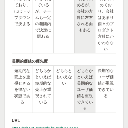
ており、
ている
めるが、
めてお
ほぼトッ
が、チー
会社の方
り、会社
プダウン
ムも一定
針に左右
はあまり
で決まる
の範囲内
される面
個々のプ
で決定に
もある
ロダクト
関わる
方針にか
かわらな
い
長期的価値の優先度
短期的な
どちらか
どちらと
どちらか
長期的な
売上を重
といえば
もいえな
といえば
ユーザ価
視せざる
短期的な
い
長期的な
値が重視
を得ない
売上が重
ユーザ価
できてい
状態であ
視されて
値を重視
る
る
いる
できてい
る
URL