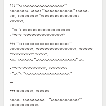
### **xx xxxxxxxxxxxxxxxxxxxxxxxxx**
xxxxxxxxxxx、xxxxxx **xxxxxxxxxxxxxxxxx** xxxxxxx。
xxx、xxxxxxxxxxxx **xxxxxxxxxxxxxxxxxxxxxxx**
xxxxxxxx。
- **xx**x xxxxxxxxxxxxxxxxxxxxxxxxxxxxx
- **xx**x **xxxxxxxxxxxxxxxxxxxxxxx**
### **xx xxxxxxxxxxxxxxxxxxxxxxxxxxxx**
xxxxxxxxxxxxxx、xxxxxxxxxxxxxxxxxxxxxxxx、xxxxxxxx
**xxxxxxxxxxxx** xxxxxxx。
xxx、xxxxxxxxx **xxxxxxxxxxxxxxxxxxxxxxxx** xx。
- **xx**x xxxxxxxxxxxxxx、xxxxxxxxxxx
- **xx**x **xxxxxxxxxxxxxxxxxxxxxxxxxxx**
---
### xxxxxxxxxx、xxxxxxxx
xxxxxx、xxxxxxxxxxxxx、 **xxxxxxxxxxxxxxxxx**
xxxxxxxxxxxxxxxxx。