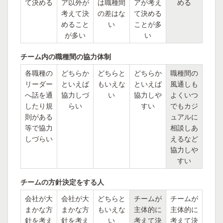
て決める
ア以外が
は職種間
アが考え
める
考えて決
の差はな
て決める
めること
い
ことが多
が多い
い
チーム内の職種間の協力体制
各職種の
どちらか
どちらと
どちらか
職種間の
リーダー
といえば
もいえな
といえば
風通しも
へ話を通
協力しづ
い
協力しや
よくいつ
したり規
らい
すい
でもカジ
則がある
ュアルに
等で協力
相談しあ
しづらい
えるなど
協力しや
すい
チームの方針決定をする人
会社が大
会社が大
どちらと
チームが
チームが
まかな方
まかな方
もいえな
主体的に
主体的に
針を考え
針を考え
い
考えて決
考えて決