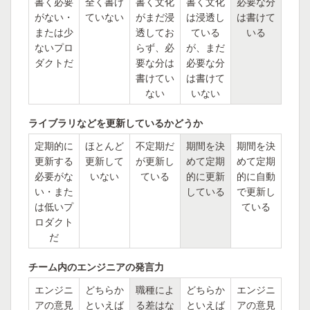
書く必要
全く書け
書く文化
書く文化
必要な分
がない・
ていない
がまだ浸
は浸透し
は書けて
または少
透してお
ている
いる
ないプロ
らず、必
が、まだ
ダクトだ
要な分は
必要な分
書けてい
は書けて
ない
いない
ライブラリなどを更新しているかどうか
定期的に
ほとんど
不定期だ
期間を決
期間を決
更新する
更新して
が更新し
めて定期
めて定期
必要がな
いない
ている
的に更新
的に自動
い・また
している
で更新し
は低いプ
ている
ロダクト
だ
チーム内のエンジニアの発言力
エンジニ
どちらか
職種によ
どちらか
エンジニ
アの意見
といえば
る差はな
といえば
アの意見