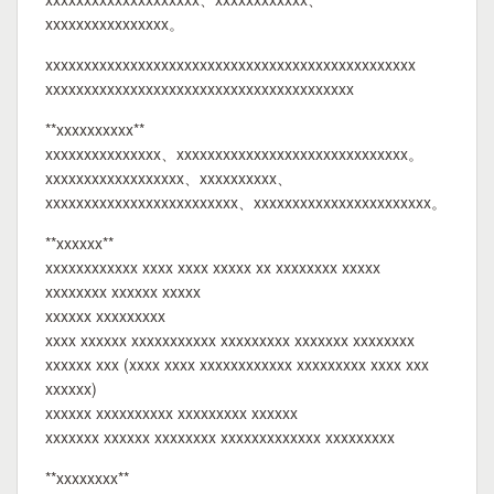
xxxxxxxxxxxxxxxx。
xxxxxxxxxxxxxxxxxxxxxxxxxxxxxxxxxxxxxxxxxxxxxxxx
xxxxxxxxxxxxxxxxxxxxxxxxxxxxxxxxxxxxxxxx
**xxxxxxxxxx**
xxxxxxxxxxxxxxx、xxxxxxxxxxxxxxxxxxxxxxxxxxxxxx。
xxxxxxxxxxxxxxxxxx、xxxxxxxxxx、
xxxxxxxxxxxxxxxxxxxxxxxxx、xxxxxxxxxxxxxxxxxxxxxxx。
**xxxxxx**
xxxxxxxxxxxx xxxx xxxx xxxxx xx xxxxxxxx xxxxx
xxxxxxxx xxxxxx xxxxx
xxxxxx xxxxxxxxx
xxxx xxxxxx xxxxxxxxxxx xxxxxxxxx xxxxxxx xxxxxxxx
xxxxxx xxx (xxxx xxxx xxxxxxxxxxxx xxxxxxxxx xxxx xxx
xxxxxx)
xxxxxx xxxxxxxxxx xxxxxxxxx xxxxxx
xxxxxxx xxxxxx xxxxxxxx xxxxxxxxxxxxx xxxxxxxxx
**xxxxxxxx**