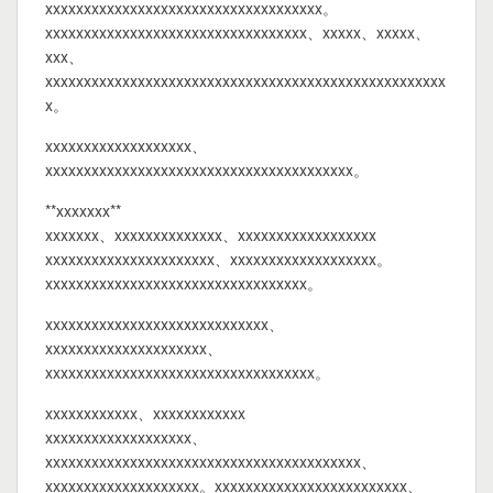
xxxxxxxxxxxxxxxxxxxxxxxxxxxxxxxxxxxx。
xxxxxxxxxxxxxxxxxxxxxxxxxxxxxxxxxx、xxxxx、xxxxx、
xxx、
xxxxxxxxxxxxxxxxxxxxxxxxxxxxxxxxxxxxxxxxxxxxxxxxxxxx
x。
xxxxxxxxxxxxxxxxxxx、
xxxxxxxxxxxxxxxxxxxxxxxxxxxxxxxxxxxxxxxx。
**xxxxxxx**
xxxxxxx、xxxxxxxxxxxxxx、xxxxxxxxxxxxxxxxxx
xxxxxxxxxxxxxxxxxxxxxx、xxxxxxxxxxxxxxxxxxx。
xxxxxxxxxxxxxxxxxxxxxxxxxxxxxxxxxx。
xxxxxxxxxxxxxxxxxxxxxxxxxxxxx、
xxxxxxxxxxxxxxxxxxxxx、
xxxxxxxxxxxxxxxxxxxxxxxxxxxxxxxxxxx。
xxxxxxxxxxxx、xxxxxxxxxxxx
xxxxxxxxxxxxxxxxxxx、
xxxxxxxxxxxxxxxxxxxxxxxxxxxxxxxxxxxxxxxxx、
xxxxxxxxxxxxxxxxxxxx。xxxxxxxxxxxxxxxxxxxxxxxxx、