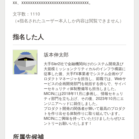
xx、xxxxxxxxxxxxxxxxxxxxxxxxxxxxxxx。
文字数：1110
（※指名されたユーザー本人しか内容は閲覧できません）
指名した人
坂本伸太郎
大手SIer2社で金融機関向けのシステム開発及び
大規模ミッションクリティカルのインフラ構築に
従事した後、大手FX事業者でシステム企画やプ
ロダクトマネージャを担当し、前職では、Webサ
ービスの企画開発部門を統括する傍らで、サイバ
ーセキュリティ体制整備等も担当しました。
MICINには2018年11月に参画し、情報セキュリ
ティ部門を立ち上げ、その後、2023年10月にエ
ンジニアヘッドに就任しました。
プロダクト開発の関係者が輝いて最高のプロダク
トを作り出せる体制作りに取り組んでいます。
MICINにご興味を持っていただけましたらぜひエ
ントリーお願いいたします！
所属先候補