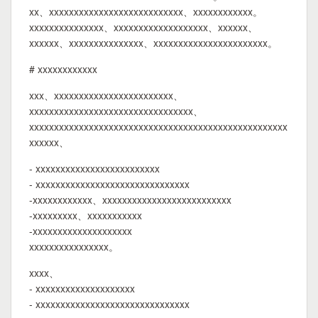
xx、xxxxxxxxxxxxxxxxxxxxxxxxxxx、xxxxxxxxxxxx。
xxxxxxxxxxxxxxx、xxxxxxxxxxxxxxxxxxx、xxxxxx、
xxxxxx、xxxxxxxxxxxxxxx、xxxxxxxxxxxxxxxxxxxxxxx。
# xxxxxxxxxxxx
xxx、xxxxxxxxxxxxxxxxxxxxxxxx、
xxxxxxxxxxxxxxxxxxxxxxxxxxxxxxxxx、
xxxxxxxxxxxxxxxxxxxxxxxxxxxxxxxxxxxxxxxxxxxxxxxxxxxx
xxxxxx、
- xxxxxxxxxxxxxxxxxxxxxxxxx
- xxxxxxxxxxxxxxxxxxxxxxxxxxxxxxx
-xxxxxxxxxxxx、xxxxxxxxxxxxxxxxxxxxxxxxxx
-xxxxxxxxx、xxxxxxxxxxx
-xxxxxxxxxxxxxxxxxxxx
xxxxxxxxxxxxxxxx。
xxxx、
- xxxxxxxxxxxxxxxxxxxx
- xxxxxxxxxxxxxxxxxxxxxxxxxxxxxxx