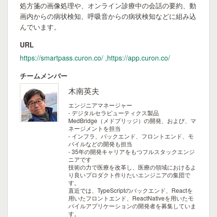
処方箋の画像処理や、オンライン診療中の会話の要約、動
画内からの病状検知、呼吸音からの病状検知などに組み込
んでいます。
URL
https://smartpass.curon.co/ ,https://app.curon.co/
チームメンバー
木南英夫
エンジニアマネージャー
- デジタルセラピューティクス製品
MedBridge（メドブリッジ）の開発、および、マ
ネージメントを担当
- インフラ、バックエンド、フロントエンド、モ
バイルなどの開発も担当
- 35年の開発キャリアをもつフルスタックエンジ
ニアです
技術の力で医療を改革し、医療の領域におけるよ
り良いプロダクト作りたいエンジニアの集団で
す。
直近では、TypeScriptのバックエンド、Reactを
用いたフロントエンド、ReactNativeを用いたモ
バイルアプリケーションの開発者を募集していま
す。