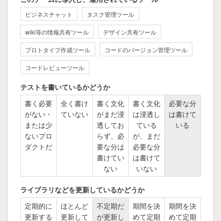
ビジネスチャット
タスク管理ツール
wiki等の情報共有ツール
デザイン共有ツール
プロトタイプ作成ツール
コードのバージョン管理ツール
コードレビューツール
テストを書いているかどうか
書く必要
全く書け
書く文化
書く文化
必要な分
がない・
ていない
がまだ浸
は浸透し
は書けて
または少
透してお
ている
いる
ないプロ
らず、必
が、まだ
ダクトだ
要な分は
必要な分
書けてい
は書けて
ない
いない
ライブラリなどを更新しているかどうか
定期的に
ほとんど
不定期だ
期間を決
期間を決
更新する
更新して
が更新し
めて定期
めて定期