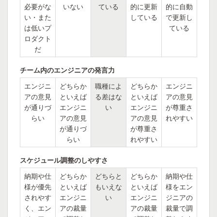
必要がな
いない
ている
的に更新
的に自動
い・また
している
で更新し
は低いプ
ている
ロダクト
だ
チーム内のエンジニアの発言力
エンジニ
どちらか
職種によ
どちらか
エンジニ
アの意見
といえば
る差はな
といえば
アの意見
が通りづ
エンジニ
い
エンジニ
が尊重さ
らい
アの意見
アの意見
れやすい
が通りづ
が尊重さ
らい
れやすい
スケジュール調整のしやすさ
納期や仕
どちらか
どちらと
どちらか
納期や仕
様が優先
といえば
もいえな
といえば
様をエン
されやす
エンジニ
い
エンジニ
ジニアの
く、エン
アの裁量
アの裁量
裁量で調