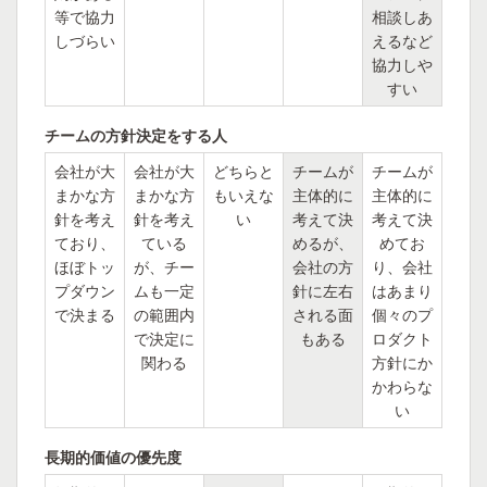
等で協力
相談しあ
しづらい
えるなど
協力しや
すい
チームの方針決定をする人
会社が大
会社が大
どちらと
チームが
チームが
まかな方
まかな方
もいえな
主体的に
主体的に
針を考え
針を考え
い
考えて決
考えて決
ており、
ている
めるが、
めてお
ほぼトッ
が、チー
会社の方
り、会社
プダウン
ムも一定
針に左右
はあまり
で決まる
の範囲内
される面
個々のプ
で決定に
もある
ロダクト
関わる
方針にか
かわらな
い
長期的価値の優先度