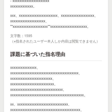
- xxxxxxxxxxxxxxxxxxxxx
xxxxxxxxxxxxx。
xxx、xxxxxxxxxxxxxxxxxxxxxx、xxxxxxxxxxxxxxxxxxx、
xxxxxxxxxxxxxxxxxxxx、
**xxxxxxxxxxxxxxxxxxxx**xxxxxxxxxxxxxxxxxxxxx。
文字数：1595
（※指名されたユーザー本人しか内容は閲覧できません）
課題に基づいた指名理由
xxxxxxxxxxxxxxx、
xxxxxxxxxxxxxxxxxxxxxxxxxxxxxxxxxxxxxxx、
xxxxxxxxxxxxxxxxxxxxxxxx、
xxxxxxxxxxxxxxxxxxxxxxxxx、
xxxxxxxxxxxxxxxxxxxxxxxxxxxxxx、
xxxxxxxxxxxxxxxxxxxxxxxxxxxxxxxxxxxxxxxxxx。
xx、xxxxxxxxxxxxxxxxxxxxxxxxxxxxx、
xxxxxxxxxxxxxxxxxxxxxxxxxxxxxxxxxxxxxxxx、