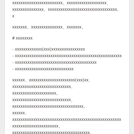
xxxxxxxxxxxxxxxxxxxxxxxx。xxxxxxxxxxxxxxxxxxx、
xxxxxxxxxxxxxxx、xxxxxxxxxxxxxxxxxxxxxxxxxxxxxxxxx。
x
xxxxxxx、xxxxxxxxxxxxxxx、xxxxxxx。
# xxxxxxxx
- xxxxxxxxxxxxx(xxx)xxxxxxxxxxxxxxxx
- xxxxxxxxxxxxxxxxxxxxxxxxxxxxxxxxxxxxxxxxxxxxxxxxxxx
- xxxxxxxxxxxxxxxxxxxxxxxxxxxxxxxxxxxxxxx
- xxxxxxxxxxxxxxxxxxxxxxxxxxxx
xxxxxx、xxxxxxxxxxxxxxxxxxxxxx(xxx)xx、
xxxxxxxxxxxxxxxxxxxxxxxxxxxx、
xxxxxxxxxxxxxxxxxxxxx。
xxxxxxxxxxxxxxxxxxxxxxxxxxxx、
xxxxxxxxxxxxxxxxxxxxxxxxxxxxxxxxxx。
xxxxxx、
xxxxxxxxxxxxxxxxxxxxxxxxxxxxxxxxxxxxxxxxxxxxxxxxxxxx
xxxxxxxxxxxxxxxxxxxxxx、
xxxxxxxxxxxxxxxxxxxxxxxxxxxxxxxxxxxxx。