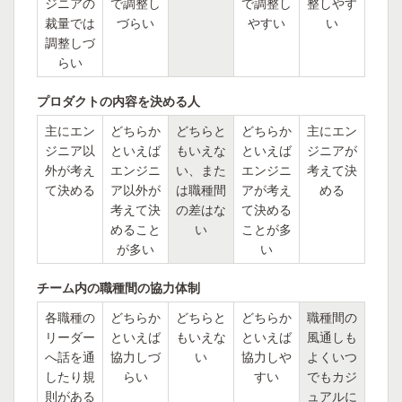
ジニアの
で調整し
で調整し
整しやす
裁量では
づらい
やすい
い
調整しづ
らい
プロダクトの内容を決める人
主にエン
どちらか
どちらと
どちらか
主にエン
ジニア以
といえば
もいえな
といえば
ジニアが
外が考え
エンジニ
い、また
エンジニ
考えて決
て決める
ア以外が
は職種間
アが考え
める
考えて決
の差はな
て決める
めること
い
ことが多
が多い
い
チーム内の職種間の協力体制
各職種の
どちらか
どちらと
どちらか
職種間の
リーダー
といえば
もいえな
といえば
風通しも
へ話を通
協力しづ
い
協力しや
よくいつ
したり規
らい
すい
でもカジ
則がある
ュアルに