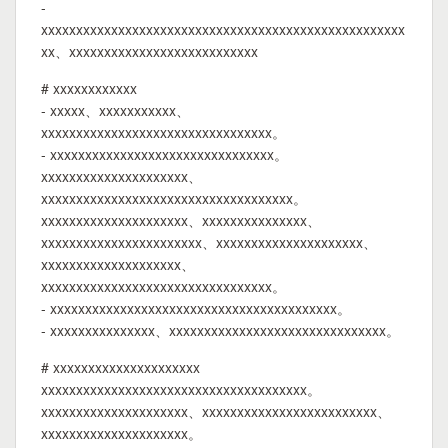
-
xxxxxxxxxxxxxxxxxxxxxxxxxxxxxxxxxxxxxxxxxxxxxxxxxxxx
xx、xxxxxxxxxxxxxxxxxxxxxxxxxxx
# xxxxxxxxxxxx
- xxxxx、xxxxxxxxxxx、
xxxxxxxxxxxxxxxxxxxxxxxxxxxxxxxxx。
- xxxxxxxxxxxxxxxxxxxxxxxxxxxxxxxx。
xxxxxxxxxxxxxxxxxxxxx、
xxxxxxxxxxxxxxxxxxxxxxxxxxxxxxxxxxxx。
xxxxxxxxxxxxxxxxxxxxx、xxxxxxxxxxxxxxx、
xxxxxxxxxxxxxxxxxxxxxxx、xxxxxxxxxxxxxxxxxxxxx、
xxxxxxxxxxxxxxxxxxxx、
xxxxxxxxxxxxxxxxxxxxxxxxxxxxxxxxx。
- xxxxxxxxxxxxxxxxxxxxxxxxxxxxxxxxxxxxxxxxx。
- xxxxxxxxxxxxxxx、xxxxxxxxxxxxxxxxxxxxxxxxxxxxxxx。
# xxxxxxxxxxxxxxxxxxxxx
xxxxxxxxxxxxxxxxxxxxxxxxxxxxxxxxxxxxxx。
xxxxxxxxxxxxxxxxxxxxx、xxxxxxxxxxxxxxxxxxxxxxxxx、
xxxxxxxxxxxxxxxxxxxxx。