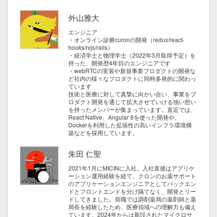
外山雅大
エンジニア
・オンライン診療curonの開発（redux/react-
hooks/rxjs/rails）
・経済学士と物理学士（2022年3月取得予定）を
持った、開発歴4年目のエンジニアです
・webRTCの実装や新規事業プロダクトの開発な
ど社内の様々なプロダクトに同時多発的に関わっ
ています
技術と医療に対して真摯に向かい合い、事業をプ
ロダクト開発を通じて拡大させていける強い想い
を持ったメンバーが集まっています。直近では、
React Native、Angular 9を使った開発や、
Dockerを利用した拡張性の高いインフラ環境構
築などを採用しています。
朱田 仁聖
2021年1月にMICINに入社。入社直後はアプリケ
ーション運用経験を経て、クロンのお薬サポート
のアプリケーションエンジニアとしてバックエン
ドとフロントエンドを分け隔てなく、開発とリー
ドしてきました。前職では調剤薬局の薬剤師と薬
局長を経験したため、医療領域への理解力も備え
ています。2024年からは新設されたマイクロサ