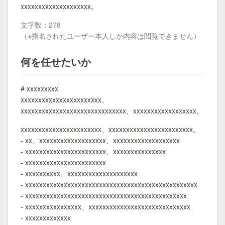
xxxxxxxxxxxxxxxxxxxx。
文字数：278
（※指名されたユーザー本人しか内容は閲覧できません）
何を任せたいか
# xxxxxxxxx
xxxxxxxxxxxxxxxxxxxxxxx、
xxxxxxxxxxxxxxxxxxxxxxxxxxxxxx、xxxxxxxxxxxxxxxxxx。
xxxxxxxxxxxxxxxxxxxxxxx、xxxxxxxxxxxxxxxxxxxxxxxx。
- xx、xxxxxxxxxxxxxxxxxxx、xxxxxxxxxxxxxxxxxxx
- xxxxxxxxxxxxxxxxxxxxxxx、xxxxxxxxxxxxxxx
- xxxxxxxxxxxxxxxxxxxxxxx
- xxxxxxxxxx、xxxxxxxxxxxxxxxxxxxx
- xxxxxxxxxxxxxxxxxxxxxxxxxxxxxxxxxxxxxxxxxxxxxxxxx
- xxxxxxxxxxxxxxxxxxxxxxxxxxxxxxxxxxxxxxxxxxxxxx
- xxxxxxxxxxxxxxxx、xxxxxxxxxxxxxxxxxxxxxxxxxxxxx
- xxxxxxxxxxxxx