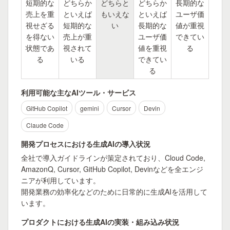
短期的な
どちらか
どちらと
どちらか
長期的な
売上を重
といえば
もいえな
といえば
ユーザ価
視せざる
短期的な
い
長期的な
値が重視
を得ない
売上が重
ユーザ価
できてい
状態であ
視されて
値を重視
る
る
いる
できてい
る
利用可能な主なAIツール・サービス
GitHub Copilot
gemini
Cursor
Devin
Claude Code
開発プロセスにおける生成AIの導入状況
全社で導入ガイドラインが策定されており、Cloud Code, 
AmazonQ, Cursor, GitHub Copilot, Devinなどを全エンジ
ニアが利用しています。

開発業務の効率化などのために日常的に生成AIを活用して
います。
プロダクトにおける生成AIの実装・組み込み状況