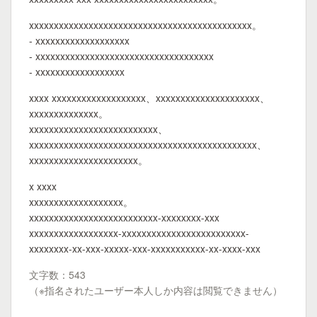
xxxxxxxxxxxxxxxxxxxxxxxxxxxxxxxxxxxxxxxxxxxxx。
- xxxxxxxxxxxxxxxxxxx
- xxxxxxxxxxxxxxxxxxxxxxxxxxxxxxxxxxxx
- xxxxxxxxxxxxxxxxxx
xxxx xxxxxxxxxxxxxxxxxxx、xxxxxxxxxxxxxxxxxxxxx、
xxxxxxxxxxxxxx。
xxxxxxxxxxxxxxxxxxxxxxxxxx、
xxxxxxxxxxxxxxxxxxxxxxxxxxxxxxxxxxxxxxxxxxxxxx、
xxxxxxxxxxxxxxxxxxxxxx。
x xxxx
xxxxxxxxxxxxxxxxxxx。
xxxxxxxxxxxxxxxxxxxxxxxxxx-xxxxxxxx-xxx
xxxxxxxxxxxxxxxxxx-xxxxxxxxxxxxxxxxxxxxxxxxx-
xxxxxxxx-xx-xxx-xxxxx-xxx-xxxxxxxxxxx-xx-xxxx-xxx
文字数：543
（※指名されたユーザー本人しか内容は閲覧できません）