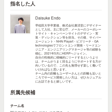
指名した人
Daisuke Endo
早稲田大学卒業後、株式会社廣済堂にデザイナー
として入社。主に官公庁、メーカーのコーポレー
トサイト・キャンペーンサイトのデザイン・実
装・ディレクション等を担当。その後、サイバー
エージェント・NHN Playart・ビズリーチ・GA
technologiesでフロントエンド開発・リードエン
ジニア・エンジニアリングマネージャ等の経験を
積む。2021年5月にHERPへジョイン。
自分の性格的に積極的にリードするというより
は、チームがうまく回るようにサポートする方が
向いているので、この先も無理せず楽しく働いて
いければなと思います。
チーム内の距離もユーザーさんとの距離も近いと
ころでサービス開発したい方は、ぜひカジュアル
にお話できると嬉しいです。
所属先候補
チーム名