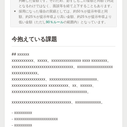
判断した金額です。そのため、必ずしもこの金額と同額で内定
となるわけではなく、面談等を経て上下することもあります。
採用になった場合の実績としては、約50％が提示年収と同
額、約25％が提示年収より高い金額、約25％が提示年収より
低い金額（ただし
90％ルール
の範囲内）となっています。
今抱えている課題
## xxxxxx
xxxxxxxxxxx、xxxxx。xxxxxxxxxxxxxxx xxxx xxxxxxxx。
xxxxxxxxxxxxxxxxxxxxxxxxxxxxxxx、xxxxxxxxxxxxxxxxxx
xxxxxxxxxxxxx。
xxxxxxxxxxxxxxxxx、xxxxxxxxxxxxxxxxxxxxxxxx、
xxxxxxxxxxxxxxxxxx xxxxxxxxxx、xx、xxxxxx、
xxxxxxxxxxxxxxxxxxxxxxxxxxxxxxxxxxxxxx。
xxxxxxxxxxxxxxxxxxxxxxxxxxxxxx、xxxxxxxxxxxxx。
- xxxxxxxxx
- xxxxxxxxxxxxxxxxxxxxxx
- xxxxxxxxx