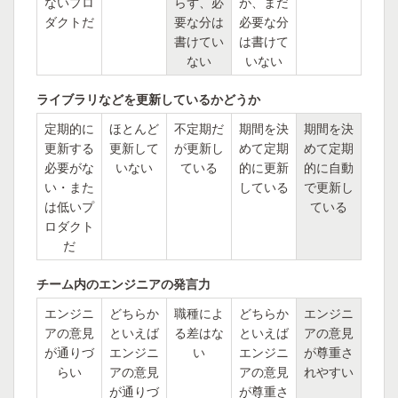
ないプロ
らず、必
が、まだ
ダクトだ
要な分は
必要な分
書けてい
は書けて
ない
いない
ライブラリなどを更新しているかどうか
定期的に
ほとんど
不定期だ
期間を決
期間を決
更新する
更新して
が更新し
めて定期
めて定期
必要がな
いない
ている
的に更新
的に自動
い・また
している
で更新し
は低いプ
ている
ロダクト
だ
チーム内のエンジニアの発言力
エンジニ
どちらか
職種によ
どちらか
エンジニ
アの意見
といえば
る差はな
といえば
アの意見
が通りづ
エンジニ
い
エンジニ
が尊重さ
らい
アの意見
アの意見
れやすい
が通りづ
が尊重さ