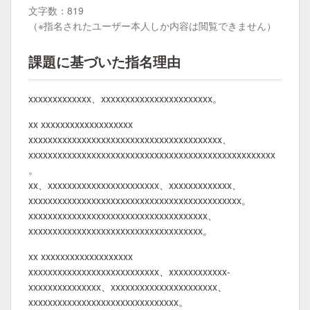
文字数：819
（※指名されたユーザー本人しか内容は閲覧できません）
課題に基づいた指名理由
xxxxxxxxxxxxx、xxxxxxxxxxxxxxxxxxxxxxx。
xx xxxxxxxxxxxxxxxxxxx
xxxxxxxxxxxxxxxxxxxxxxxxxxxxxxxxxxxxxxxx、
xxxxxxxxxxxxxxxxxxxxxxxxxxxxxxxxxxxxxxxxxxxxxxxxxxx
。
xx、xxxxxxxxxxxxxxxxxxxxxxx、xxxxxxxxxxxxx、
xxxxxxxxxxxxxxxxxxxxxxxxxxxxxxxxxxxxxxxxxxxx。
xxxxxxxxxxxxxxxxxxxxxxxxxxxxxxxxxxxxx、
xxxxxxxxxxxxxxxxxxxxxxxxxxxxxxxxxxxx。
xx xxxxxxxxxxxxxxxxxxx
xxxxxxxxxxxxxxxxxxxxxxxxxxx、xxxxxxxxxxxx-
xxxxxxxxxxxxxxx、xxxxxxxxxxxxxxxxxxxxxx、
xxxxxxxxxxxxxxxxxxxxxxxxxxxxxxx。