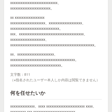
xxxxxxxxxxxxxxxxxxxxxxxxxxx、
xxxxxxxxxxxxxxxxxxxxxxx。
xx xxxxxxxxxxxxxxxxx
xxxxxxxxxxxxxxxxxxxx、xxxxxxxxxxxxxxxxxxx、
xxxxxxxxxxxxxxxxxxxxxxxxxxxx。
xxx、xxxxxxxxxxxxxxxxxxxxxxxxxxxxxxxxxxxxx、
xxxxxxxxxxxxxxxxxxxx、
xxxxxxxxxxxxxxxxxxxxxxxxxxxxxxxxxxxxxxxxxxxxxxxx。
xx、xxxxxxxxxxxxxxxxxxxxx、
xxxxxxxxxxxxxxxxxxxxxxxxxxxxxxxxxxxxx。
xxxxxxxxxxxxxxxxxxxxxxxxxxxxx。
文字数：811
（※指名されたユーザー本人しか内容は閲覧できません）
何を任せたいか
xxxxxxxxxxxxxx、xxxx xxxxxxxxxxxxxxxxxxxxxx xxxx、
xxxxxxxxx xxx xxxxxxxxxxxxxxxxxxxxxxxx。