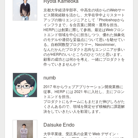
Ryota Kameoka
京都大学経済学部卒。中高生の頃からのWebサー
ビス開発経験を活かし、大学在学中よりスタート
アップの独りエンジニアとして「Photoshopから
インフラまで」を合言葉に開発・運用を担当。
HERPには創業に際して参画。最近はWebフロン
トエンド領域を中心に担当しつつ、優れた抽象化
のモデルや適切な妥協点について思いを馳せてい
る。自称関数型プログラマー。Neovimmer。
なんだかんだプロダクト志向なエンジニアが多い
のがHERPのいいところのひとつだと思います。
顧客の成功とは何かを考え、一緒にプロダクトを
作っていきませんか？
numb
2017 年からウェブアプリケーション開発業務に
従事。HERP には 2021 年に入社し、主にフロン
トエンドを担当。
プロダクトにもチームにもまだまだ伸びしろがた
くさんあるので、領域を限定せず積極的に課題解
決をしていきたい人を歓迎します。
Daisuke Endo
大学卒業後、受託系の企業で Web デザイン・