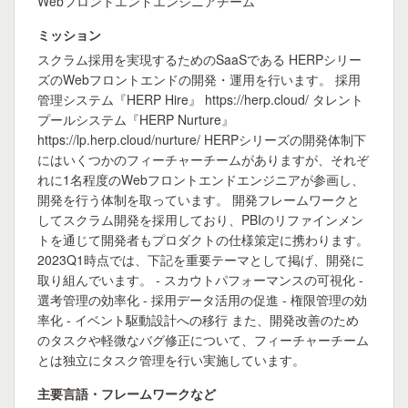
Webフロントエンドエンジニアチーム
ミッション
スクラム採用を実現するためのSaaSである HERPシリー
ズのWebフロントエンドの開発・運用を行います。 採用
管理システム『HERP Hire』 https://herp.cloud/ タレント
プールシステム『HERP Nurture』
https://lp.herp.cloud/nurture/ HERPシリーズの開発体制下
にはいくつかのフィーチャーチームがありますが、それぞ
れに1名程度のWebフロントエンドエンジニアが参画し、
開発を行う体制を取っています。 開発フレームワークと
してスクラム開発を採用しており、PBIのリファインメン
トを通じて開発者もプロダクトの仕様策定に携わります。
2023Q1時点では、下記を重要テーマとして掲げ、開発に
取り組んでいます。 - スカウトパフォーマンスの可視化 -
選考管理の効率化 - 採用データ活用の促進 - 権限管理の効
率化 - イベント駆動設計への移行 また、開発改善のため
のタスクや軽微なバグ修正について、フィーチャーチーム
とは独立にタスク管理を行い実施しています。
主要言語・フレームワークなど