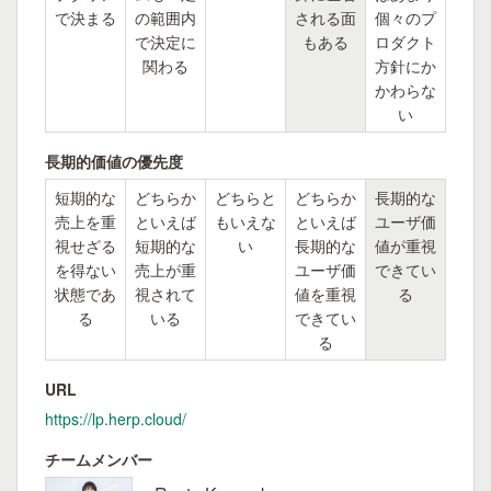
で決まる
の範囲内
される面
個々のプ
で決定に
もある
ロダクト
関わる
方針にか
かわらな
い
長期的価値の優先度
短期的な
どちらか
どちらと
どちらか
長期的な
売上を重
といえば
もいえな
といえば
ユーザ価
視せざる
短期的な
い
長期的な
値が重視
を得ない
売上が重
ユーザ価
できてい
状態であ
視されて
値を重視
る
る
いる
できてい
る
URL
https://lp.herp.cloud/
チームメンバー