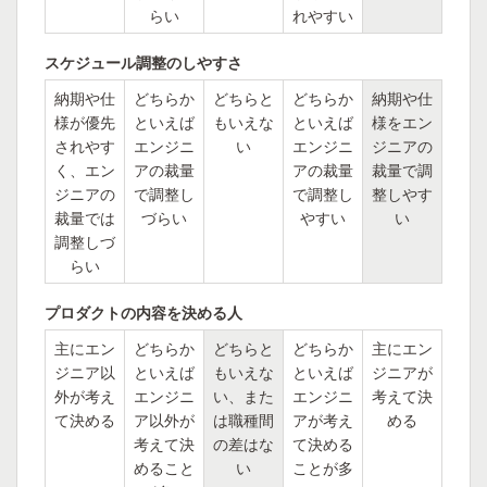
らい
れやすい
スケジュール調整のしやすさ
納期や仕
どちらか
どちらと
どちらか
納期や仕
様が優先
といえば
もいえな
といえば
様をエン
されやす
エンジニ
い
エンジニ
ジニアの
く、エン
アの裁量
アの裁量
裁量で調
ジニアの
で調整し
で調整し
整しやす
裁量では
づらい
やすい
い
調整しづ
らい
プロダクトの内容を決める人
主にエン
どちらか
どちらと
どちらか
主にエン
ジニア以
といえば
もいえな
といえば
ジニアが
外が考え
エンジニ
い、また
エンジニ
考えて決
て決める
ア以外が
は職種間
アが考え
める
考えて決
の差はな
て決める
めること
い
ことが多