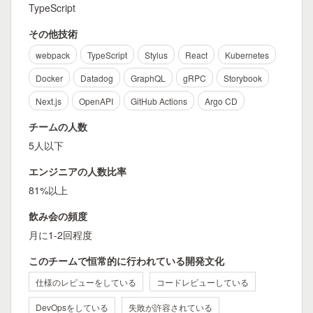
TypeScript
その他技術
webpack
TypeScript
Stylus
React
Kubernetes
Docker
Datadog
GraphQL
gRPC
Storybook
Next.js
OpenAPI
GitHub Actions
Argo CD
チームの人数
5人以下
エンジニアの人数比率
81%以上
飲み会の頻度
月に1-2回程度
このチームで恒常的に行われている開発文化
仕様のレビューをしている
コードレビューしている
DevOpsをしている
失敗が許容されている