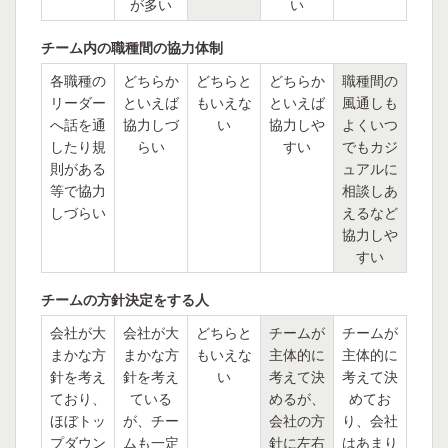
が多い
い
チーム内の職種間の協力体制
各職種の
どちらか
どちらと
どちらか
職種間の
リーダー
といえば
もいえな
といえば
風通しも
へ話を通
協力しづ
い
協力しや
よくいつ
したり規
らい
すい
でもカジ
則がある
ュアルに
等で協力
相談しあ
しづらい
えるなど
協力しや
すい
チームの方針決定をする人
会社が大
会社が大
どちらと
チームが
チームが
まかな方
まかな方
もいえな
主体的に
主体的に
針を考え
針を考え
い
考えて決
考えて決
ており、
ている
めるが、
めてお
ほぼトッ
が、チー
会社の方
り、会社
プダウン
ムも一定
針に左右
はあまり