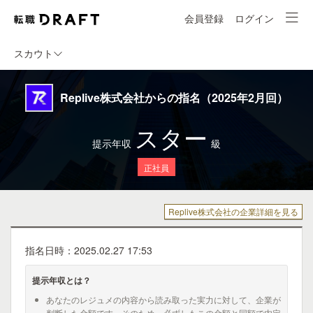
会員登録
ログイン
スカウト
Replive株式会社からの指名（2025年2月回）
スター
提示年収
級
正社員
Replive株式会社の企業詳細を見る
指名日時：2025.02.27 17:53
提示年収とは？
あなたのレジュメの内容から読み取った実力に対して、企業が
判断した金額です。そのため、必ずしもこの金額と同額で内定