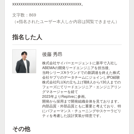
xxxxxxxxxxxxxxxxxxxxxxxxxxxxxxxxx。
文字数：869
（※指名されたユーザー本人しか内容は閲覧できません）
指名した人
後藤 秀昂
株式会社サイバーエージェントに新卒で入社し
ABEMAの開発リードエンジニアを担当後、
当時シリーズAラウンドでの新調達を終えた株式
会社ヤプリのデータチームにジョインしIPO経験
株式会社FLUXの立ち上げ期8人から130人までの
フェーズにてリードエンジニア・エンジニアリン
グマネージャーを経て
2023年よりRepliveに参画。
開発から採用まで開発組織全体を見ております。
内部品質・外部品質ともに重要と考えており、特
にパフォーマンス・チューニングやスケーラビリ
ティを考慮した設計実装が得意です。
その他