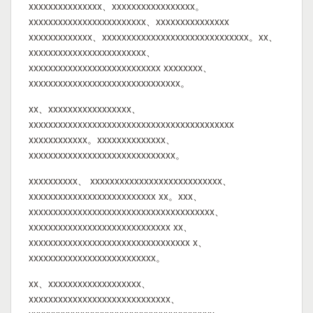
xxxxxxxxxxxxxxx、xxxxxxxxxxxxxxxxx。
xxxxxxxxxxxxxxxxxxxxxxxx、xxxxxxxxxxxxxxx
xxxxxxxxxxxxx、xxxxxxxxxxxxxxxxxxxxxxxxxxxxxx。xx、
xxxxxxxxxxxxxxxxxxxxxxxx、
xxxxxxxxxxxxxxxxxxxxxxxxxxx xxxxxxxx、
xxxxxxxxxxxxxxxxxxxxxxxxxxxxxxx。
xx、xxxxxxxxxxxxxxxxx、
xxxxxxxxxxxxxxxxxxxxxxxxxxxxxxxxxxxxxxxxxx
xxxxxxxxxxxx。xxxxxxxxxxxxxx、
xxxxxxxxxxxxxxxxxxxxxxxxxxxxxx。
xxxxxxxxxx、 xxxxxxxxxxxxxxxxxxxxxxxxxxx、
xxxxxxxxxxxxxxxxxxxxxxxxxx xx。xxx、
xxxxxxxxxxxxxxxxxxxxxxxxxxxxxxxxxxxxxx、
xxxxxxxxxxxxxxxxxxxxxxxxxxxxx xx、
xxxxxxxxxxxxxxxxxxxxxxxxxxxxxxxxx x、
xxxxxxxxxxxxxxxxxxxxxxxxxx。
xx、xxxxxxxxxxxxxxxxxxx、
xxxxxxxxxxxxxxxxxxxxxxxxxxxxx、