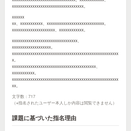
xxxxxxxxxxxxxxxxxxxxxxxxxxxxxxxxxxx。
xxxxxx
xx、xxxxxxxxxxx、xxxxxxxxxxxxxxxxxxxxxxxxxxxx。
xxxxxxxxxxxxxxxxxxxxx、xxxxxxxxxxxx。
xxxxxxxxxxxxxxxxxxxxxxxxxxxxxxxx、
xxxxxxxxxxxxxxxxxxx。
xxxxxxxxxxxxxxxxxxxxxxxxxxxxxxxxxxxxxxxxxxxxxxxxxxxx
x。
xxxxxxxxxxxxxxxxxxxxxxxxxxxxxxxxxxxxxxxxx、
xxxxxxxxxxx。
xxxxxxxxxxxxxxxxxxxxxxxxxxxxxxxxxxxxxxxxxxxxxxxxxxxx
xx。
文字数：717
（※指名されたユーザー本人しか内容は閲覧できません）
課題に基づいた指名理由