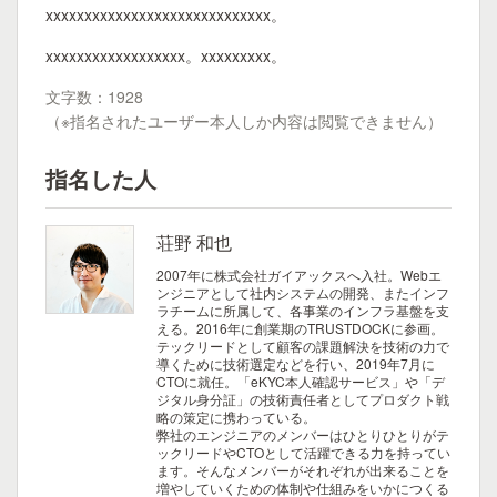
xxxxxxxxxxxxxxxxxxxxxxxxxxxxx。
xxxxxxxxxxxxxxxxxx。xxxxxxxxx。
文字数：1928
（※指名されたユーザー本人しか内容は閲覧できません）
指名した人
荘野 和也
2007年に株式会社ガイアックスへ入社。Webエ
ンジニアとして社内システムの開発、またインフ
ラチームに所属して、各事業のインフラ基盤を支
える。2016年に創業期のTRUSTDOCKに参画。
テックリードとして顧客の課題解決を技術の力で
導くために技術選定などを行い、2019年7月に
CTOに就任。「eKYC本人確認サービス」や「デ
ジタル身分証」の技術責任者としてプロダクト戦
略の策定に携わっている。
弊社のエンジニアのメンバーはひとりひとりがテ
ックリードやCTOとして活躍できる力を持ってい
ます。そんなメンバーがそれぞれが出来ることを
増やしていくための体制や仕組みをいかにつくる