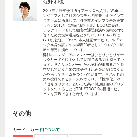
荘野 和也
2007年に株式会社ガイアックスへ入社。Webエ
ンジニアとして社内システムの開発、またインフ
ラチームに所属して、各事業のインフラ基盤を支
える。2016年に創業期のTRUSTDOCKに参画。
テックリードとして顧客の課題解決を技術の力で
導くために技術選定などを行い、2019年7月に
CTOに就任。「eKYC本人確認サービス」や「デ
ジタル身分証」の技術責任者としてプロダクト戦
略の策定に携わっている。
弊社のエンジニアのメンバーはひとりひとりがテ
ックリードやCTOとして活躍できる力を持ってい
ます。そんなメンバーがそれぞれが出来ることを
増やしていくための体制や仕組みをいかにつくる
かを考えてチームをつくっています。それぞれの
力を発揮できるチームをつくり、「標準化」や
「セキュリティ」といった高い付加価値のプロダ
クトをつくることでTRUSTDOCKの目指すビジ
ョンを実現できると考えています。
その他
カード
カードについて