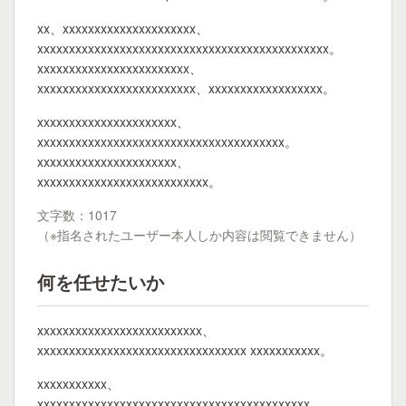
xx、xxxxxxxxxxxxxxxxxxxxx、
xxxxxxxxxxxxxxxxxxxxxxxxxxxxxxxxxxxxxxxxxxxxxx。
xxxxxxxxxxxxxxxxxxxxxxxx、
xxxxxxxxxxxxxxxxxxxxxxxxx、xxxxxxxxxxxxxxxxxx。
xxxxxxxxxxxxxxxxxxxxxx、
xxxxxxxxxxxxxxxxxxxxxxxxxxxxxxxxxxxxxxx。
xxxxxxxxxxxxxxxxxxxxxx、
xxxxxxxxxxxxxxxxxxxxxxxxxxx。
文字数：1017
（※指名されたユーザー本人しか内容は閲覧できません）
何を任せたいか
xxxxxxxxxxxxxxxxxxxxxxxxxx、
xxxxxxxxxxxxxxxxxxxxxxxxxxxxxxxxx xxxxxxxxxxx。
xxxxxxxxxxx、
xxxxxxxxxxxxxxxxxxxxxxxxxxxxxxxxxxxxxxxxxxx、