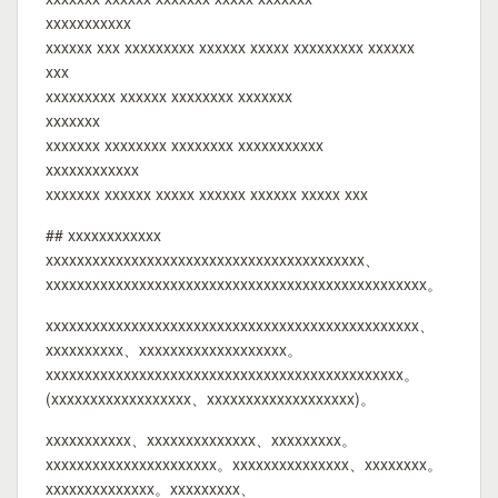
xxxxxxxxxxx
xxxxxx xxx xxxxxxxxx xxxxxx xxxxx xxxxxxxxx xxxxxx
xxx
xxxxxxxxx xxxxxx xxxxxxxx xxxxxxx
xxxxxxx
xxxxxxx xxxxxxxx xxxxxxxx xxxxxxxxxxx
xxxxxxxxxxxx
xxxxxxx xxxxxx xxxxx xxxxxx xxxxxx xxxxx xxx
## xxxxxxxxxxxx
xxxxxxxxxxxxxxxxxxxxxxxxxxxxxxxxxxxxxxxxx、
xxxxxxxxxxxxxxxxxxxxxxxxxxxxxxxxxxxxxxxxxxxxxxxxx。
xxxxxxxxxxxxxxxxxxxxxxxxxxxxxxxxxxxxxxxxxxxxxxxx、
xxxxxxxxxx、xxxxxxxxxxxxxxxxxxx。
xxxxxxxxxxxxxxxxxxxxxxxxxxxxxxxxxxxxxxxxxxxxxx。
(xxxxxxxxxxxxxxxxxx、xxxxxxxxxxxxxxxxxxx)。
xxxxxxxxxxx、xxxxxxxxxxxxxx、xxxxxxxxx。
xxxxxxxxxxxxxxxxxxxxxx。xxxxxxxxxxxxxxx、xxxxxxxx。
xxxxxxxxxxxxxx。xxxxxxxxx、