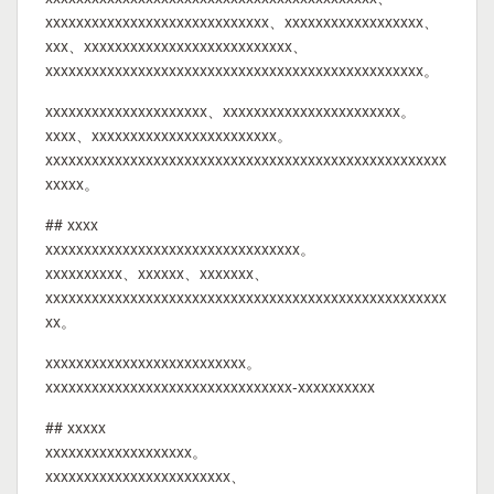
xxxxxxxxxxxxxxxxxxxxxxxxxxxxx、xxxxxxxxxxxxxxxxxx、
xxx、xxxxxxxxxxxxxxxxxxxxxxxxxxx、
xxxxxxxxxxxxxxxxxxxxxxxxxxxxxxxxxxxxxxxxxxxxxxxxx。
xxxxxxxxxxxxxxxxxxxxx、xxxxxxxxxxxxxxxxxxxxxxx。
xxxx、xxxxxxxxxxxxxxxxxxxxxxxx。
xxxxxxxxxxxxxxxxxxxxxxxxxxxxxxxxxxxxxxxxxxxxxxxxxxxx
xxxxx。
## xxxx
xxxxxxxxxxxxxxxxxxxxxxxxxxxxxxxxx。
xxxxxxxxxx、xxxxxx、xxxxxxx、
xxxxxxxxxxxxxxxxxxxxxxxxxxxxxxxxxxxxxxxxxxxxxxxxxxxx
xx。
xxxxxxxxxxxxxxxxxxxxxxxxxx。
xxxxxxxxxxxxxxxxxxxxxxxxxxxxxxxx-xxxxxxxxxx
## xxxxx
xxxxxxxxxxxxxxxxxxx。
xxxxxxxxxxxxxxxxxxxxxxxx、