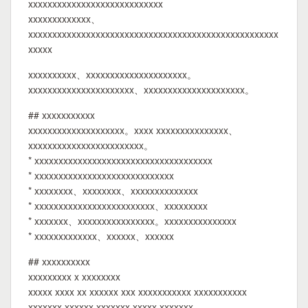
xxxxxxxxxxxxxxxxxxxxxxxxxxxx
xxxxxxxxxxxxx、
xxxxxxxxxxxxxxxxxxxxxxxxxxxxxxxxxxxxxxxxxxxxxxxxxxxx
xxxxx
xxxxxxxxxx、xxxxxxxxxxxxxxxxxxxxx。
xxxxxxxxxxxxxxxxxxxxxx、xxxxxxxxxxxxxxxxxxxxx。
## xxxxxxxxxxx
xxxxxxxxxxxxxxxxxxxx。xxxx xxxxxxxxxxxxxxx、
xxxxxxxxxxxxxxxxxxxxxxxx。
* xxxxxxxxxxxxxxxxxxxxxxxxxxxxxxxxxxxxx
* xxxxxxxxxxxxxxxxxxxxxxxxxxxxx
* xxxxxxxx、xxxxxxxx、xxxxxxxxxxxxxx
* xxxxxxxxxxxxxxxxxxxxxxxxx、xxxxxxxxx
* xxxxxxx、xxxxxxxxxxxxxxxx。xxxxxxxxxxxxxxx
* xxxxxxxxxxxxx、xxxxxx、xxxxxx
## xxxxxxxxxx
xxxxxxxxx x xxxxxxxx
xxxxx xxxx xx xxxxxx xxx xxxxxxxxxxx xxxxxxxxxxx
xxxxxxx xxxxxx xxxxxxx xxxxx xxxxxxx