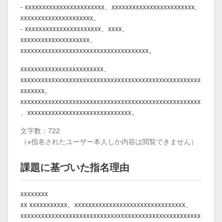
- xxxxxxxxxxxxxxxxxxxxxxx、xxxxxxxxxxxxxxxxxxxxxxxx、
xxxxxxxxxxxxxxxxxxxxx。
- xxxxxxxxxxxxxxxxxxxxxx、xxxx、
xxxxxxxxxxxxxxxxxxxx、
xxxxxxxxxxxxxxxxxxxxxxxxxxxxxxxxxxxxx。
xxxxxxxxxxxxxxxxxxxxxxxx、
xxxxxxxxxxxxxxxxxxxxxxxxxxxxxxxxxxxxxxxxxxxxxxxxxxxx
xxxxxxx。
xxxxxxxxxxxxxxxxxxxxxxxxxxxxxxxxxxxxxxxxxxxxxxxxxxxx
、xxxxxxxxxxxxxxxxxxxxxxxxxxxxxx。
文字数：722
（※指名されたユーザー本人しか内容は閲覧できません）
課題に基づいた指名理由
xxxxxxxx
xx xxxxxxxxxxx、xxxxxxxxxxxxxxxxxxxxxxxxxxxxxxxx、
xxxxxxxxxxxxxxxxxxxxxxxxxxxxxxxxxxxxxxxxxxxxxxxxxxxx