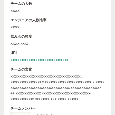
チームの人数
xxxxx
エンジニアの人数比率
xxxxx
飲み会の頻度
xxxxx-xxxx
URL
xxxxxxxxxxxxxxxxxxxxxxxxxxxxxxxx
チームの文化
xxxxxxxxxxxxxxxxxxxxxxxxxxxxxxxxxxxxxxx。
xxxxxxxxxxxxxxxxx x xxxxxxxxxxxxxxxxxxxxxxxxxx x xxxxx
xxxxxxxxxxxxxxxxxxxxxxxxxxxxxxxxx xxxxxxxxxxxxxxxxx
## xxxxxxxxxxxxxx xxxxxxxxxxxxxxxxxxxxxxxxxxx-
xxxxxxxxxxxxx-xxxxxxxx-xxx-xxxxx-xxxxxx
チームメンバー