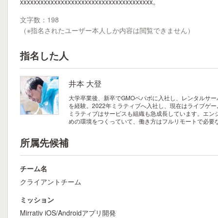
xxxxxxxxxxxxxxxxxxxxxxxxxxxxxxxxxxxxxxx。
文字数：198
（※指名されたユーザー本人しか内容は閲覧できません）
指名した人
井本 大登
大学卒業後、新卒でGMOペパボに入社し、レンタルサーバサ
を経験。2022年ミラティブへ入社し、現在はライブゲームのUn
ミラティブはサービスも組織も急成長しています。エン
めの環境をつくっていて、働き方はフルリモートで必要な
所属先候補
チーム名
クライアントチーム
ミッション
Mirrativ iOS/Androidアプリ開発