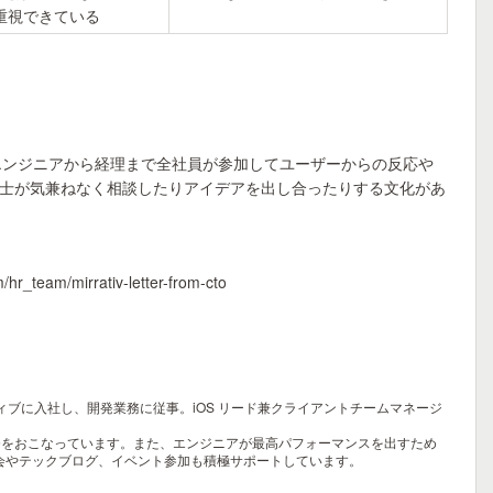
重視できている
エンジニアから経理まで全社員が参加してユーザーからの反応や
士が気兼ねなく相談したりアイデアを出し合ったりする文化があ
m/mirrativ-letter-from-cto
ティブに入社し、開発業務に従事。iOS リード兼クライアントチームマネージ
発をおこなっています。また、エンジニアが最高パフォーマンスを出すため
強会やテックブログ、イベント参加も積極サポートしています。