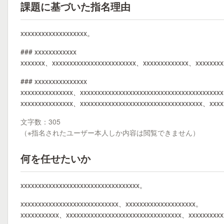
課題に基づいた指名理由
xxxxxxxxxxxxxxxxxxx。
### xxxxxxxxxxxx
xxxxxxx、xxxxxxxxxxxxxxxxxxxxxxxx、xxxxxxxxxxxxx、xxxxxxxx
### xxxxxxxxxxxxxxx
xxxxxxxxxxxxxxx、xxxxxxxxxxxxxxxxxxxxxxxxxxxxxxxxxxxxxxxx
xxxxxxxxxxxxxxx、xxxxxxxxxxxxxxxxxxxxxxxxxxxxxxxxxxx、xxx
文字数：305
（※指名されたユーザー本人しか内容は閲覧できません）
何を任せたいか
xxxxxxxxxxxxxxxxxxxxxxxxxxxxxxxxxx。
xxxxxxxxxxxxxxxxxxxxxxxxxxxx、xxxxxxxxxxxxxxxxxxxx。
xxxxxxxxxxx、xxxxxxxxxxxxxxxxxxxxxxxxxxxxxxxxx、xxxxxxxxx