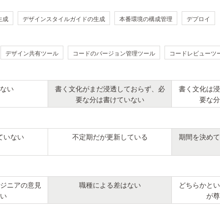
生成
デザインスタイルガイドの生成
本番環境の構成管理
デプロイ
デザイン共有ツール
コードのバージョン管理ツール
コードレビューツ
ない
書く文化がまだ浸透しておらず、必
書く文化は浸
要な分は書けていない
要な分
ていない
不定期だが更新している
期間を決めて
ジニアの意見
職種による差はない
どちらかとい
い
が尊