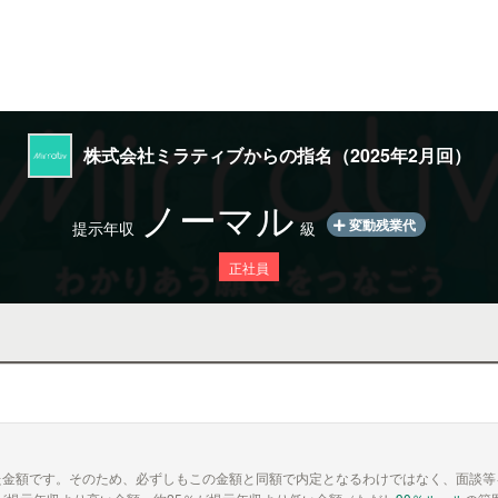
株式会社ミラティブからの指名（2025年2月回）
ノーマル
変動残業代
提示年収
級
正社員
た金額です。そのため、必ずしもこの金額と同額で内定となるわけではなく、面談等