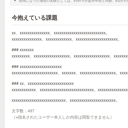
採用になった場合の実績としては、約50％が提示年収と同額、約25％
今抱えている課題
xx、xxxxxxxxxxxxxxx、xxxxxxxxxxxxxxxxxxxxxxxxxx。
xxxxxxxxxxxxxxx、xxxxxxxxxxxxx、xxxxxxxxxxxxxxxxxxxxx。
### xxxxxxx
xxxxxxxxx、xxxxxxxxxxxxxxxxxx。xxxxxxxxxxxxxxxxxx、xxxxxxx
### xxxxxxxxxxxxxxxxxxxxx
xxxxxxxxxxxxxxxxxxxxxxx、xxxxxxx、xxxxxxxxxxxxxxxxxx。xxx
### xx、xxxxxxxxxxxxxxxxxxxxxxx
xxxxxxxxxxxx、xxxxxxxxxxxxxxxxxxxxxxxxxxx。xxxxxxxxxxxxxx
xxxxxxxxxxxxxxxxxxxxxxxxxxx、xxxxxxxxxxxxxxxxxxxxxxx。
文字数：497
（※指名されたユーザー本人しか内容は閲覧できません）