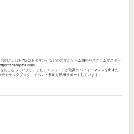
し、『共闘ことばRPG コトダマン』などのスマホゲーム開発やスクラムマスター
darapata.com/）
発をおこなっています。また、エンジニアが最高のパフォーマンスを出すた
勉強会やテックブログ、イベント参加も積極サポートしています。