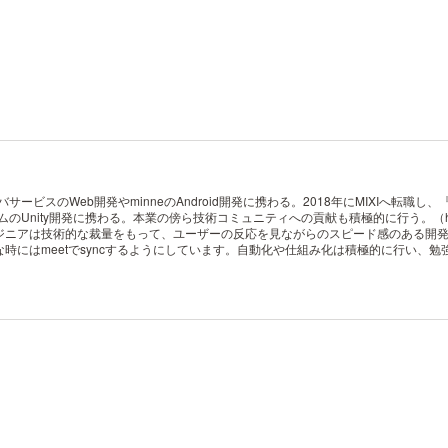
ービスのWeb開発やminneのAndroid開発に携わる。2018年にMIXIへ転職
ity開発に携わる。本業の傍ら技術コミュニティへの貢献も積極的に行う。（https://a
ジニアは技術的な裁量をもって、ユーザーの反応を見ながらのスピード感のある開
時にはmeetでsyncするようにしています。自動化や仕組み化は積極的に行い、