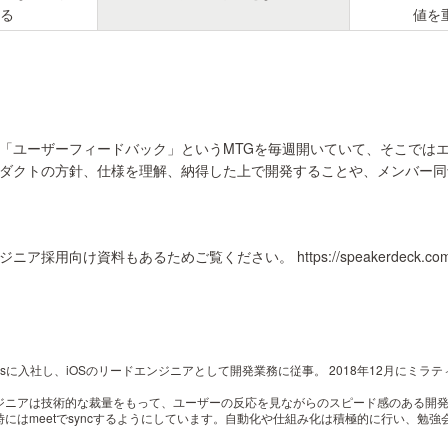
る
値を
「ユーザーフィードバック」というMTGを毎週開いていて、そこでは
ダクトの方針、仕様を理解、納得した上で開発することや、メンバー同
 エンジニア採用向け資料もあるためご覧ください。 https://speakerdeck.com/hr_tea
sに入社し、iOSのリードエンジニアとして開発業務に従事。 2018年12月にミラ
ジニアは技術的な裁量をもって、ユーザーの反応を見ながらのスピード感のある開
にはmeetでsyncするようにしています。自動化や仕組み化は積極的に行い、勉