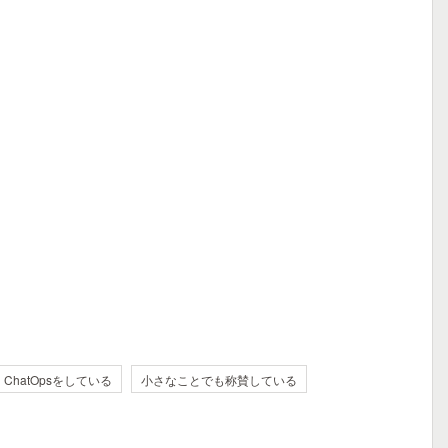
ChatOpsをしている
小さなことでも称賛している